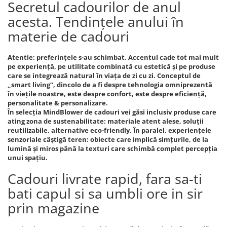
Secretul cadourilor de anul
acesta. Tendințele anului în
materie de cadouri
Atentie: preferințele s-au schimbat. Accentul cade tot mai mult
pe experiență, pe utilitate combinată cu estetică și pe produse
care se integrează natural în viața de zi cu zi. Conceptul de
„smart living”, dincolo de a fi despre tehnologia omniprezentă
în viețile noastre, este despre confort, este despre eficiență,
personalitate & personalizare.
În selecția MindBlower de cadouri vei găsi inclusiv produse care
ating zona de sustenabilitate: materiale atent alese, soluții
reutilizabile, alternative eco-friendly. În paralel, experiențele
senzoriale câștigă teren: obiecte care implică simțurile, de la
lumină și miros până la texturi care schimbă complet percepția
unui spațiu.
Cadouri livrate rapid, fara sa-ti
bati capul si sa umbli ore in sir
prin magazine