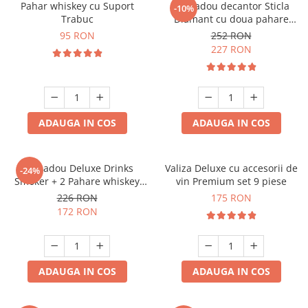
Pahar whiskey cu Suport
Set cadou decantor Sticla
-10%
Trabuc
Diamant cu doua pahare
Deluxe
95 RON
252 RON
227 RON
ADAUGA IN COS
ADAUGA IN COS
Set cadou Deluxe Drinks
Valiza Deluxe cu accesorii de
-24%
Smoker + 2 Pahare whiskey
vin Premium set 9 piese
Classical
226 RON
175 RON
172 RON
ADAUGA IN COS
ADAUGA IN COS