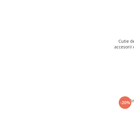
Cutie d
accesorii 
Ogli
-20%