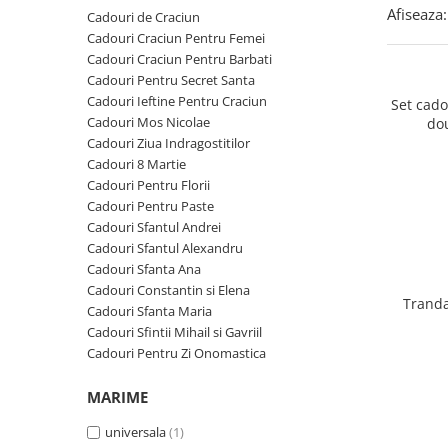
Cadouri Zodia Pesti
Cadouri Sfantul Andrei
Cadouri Fete
Afiseaza:
Cadouri de Craciun
Cani si Termosuri
Cadouri Sfantul Alexandru
Pentru Copilul din tine
Cadouri Craciun Pentru Femei
Jocuri si Puzzle
Cadouri Craciun Pentru Barbati
Cadouri Sfanta Ana
Cadouri Haioase
Cadouri Pentru Secret Santa
Produse pentru Calatorie
Cadouri Constantin si Elena
Cadouri de Casa Noua
Cadouri Ieftine Pentru Craciun
Set cad
Seturi de caligrafie
Cadouri Mos Nicolae
do
Cadouri Sfanta Maria
Cadouri Majorat
Cadouri Ziua Indragostitilor
Cadouri Sfintii Mihail si Gavriil
Cadouri pentru Nasi
Cadouri 8 Martie
Cadouri Pentru Florii
Cadouri pentru Bunici
Cadouri Pentru Paste
Cadouri pentru Prieteni
Cadouri Sfantul Andrei
Cadouri Sfantul Alexandru
Cadouri pentru Sefi
Cadouri Sfanta Ana
Cel ce are tot
Cadouri Constantin si Elena
Tranda
Cadouri Sfanta Maria
Cadouri Nunta si Cununie civila
Cadouri Sfintii Mihail si Gavriil
Cadouri Pentru Zi Onomastica
MARIME
universala
(1)