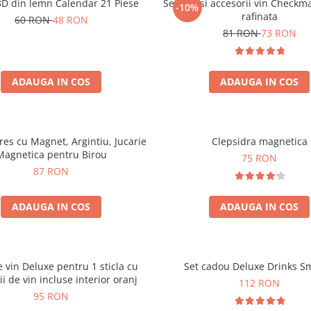
3D din lemn Calendar 21 Piese
Set sah si accesorii vin Checkm
-10%
rafinata
60 RON
48 RON
81 RON
73 RON
ADAUGA IN COS
ADAUGA IN COS
tres cu Magnet, Argintiu, Jucarie
Clepsidra magnetica
Magnetica pentru Birou
75 RON
87 RON
ADAUGA IN COS
ADAUGA IN COS
e vin Deluxe pentru 1 sticla cu
Set cadou Deluxe Drinks S
ii de vin incluse interior oranj
112 RON
95 RON