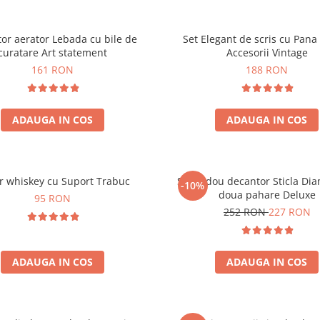
or aerator Lebada cu bile de
Set Elegant de scris cu Pana 
curatare Art statement
Accesorii Vintage
161 RON
188 RON
ADAUGA IN COS
ADAUGA IN COS
r whiskey cu Suport Trabuc
Set cadou decantor Sticla Di
-10%
doua pahare Deluxe
95 RON
252 RON
227 RON
ADAUGA IN COS
ADAUGA IN COS