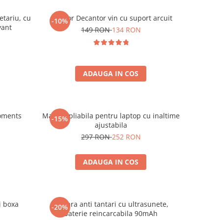
etariu, cu
Aerator Decantor vin cu suport arcuit
-10%
vant
149 RON
134 RON
ADAUGA IN COS
oments
Masuta pliabila pentru laptop cu inaltime
-15%
ajustabila
297 RON
252 RON
ADAUGA IN COS
i boxa
Bratara anti tantari cu ultrasunete,
-20%
baterie reincarcabila 90mAh