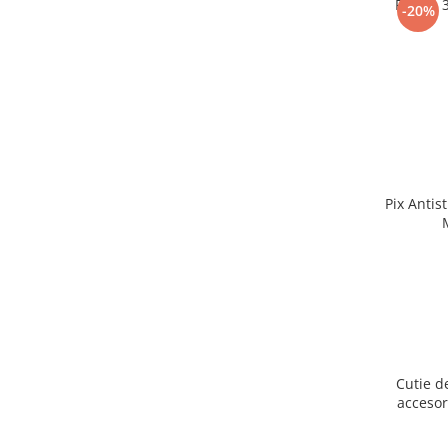
Puzzle 
-20%
Pix Antis
Cutie d
accesor