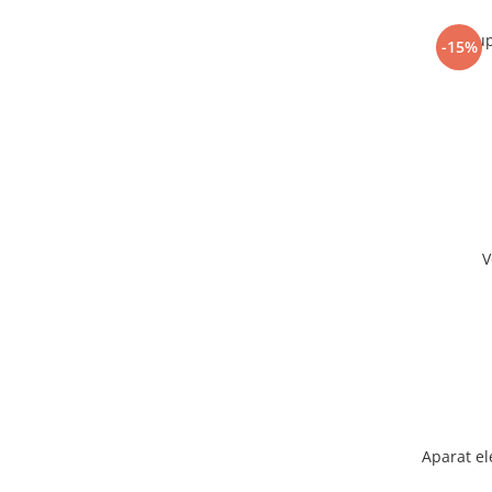
Sup
-15%
V
Aparat el