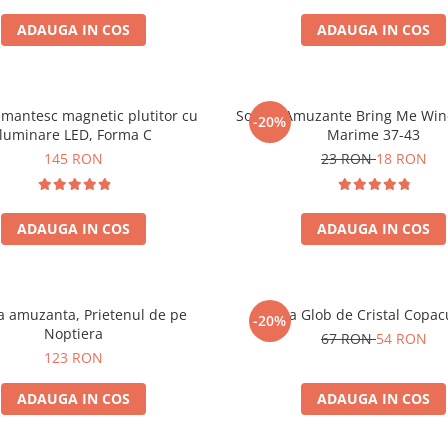
ADAUGA IN COS
ADAUGA IN COS
mantesc magnetic plutitor cu
Sosete Amuzante Bring Me Wine
-20%
iluminare LED, Forma C
Marime 37-43
145 RON
23 RON
18 RON
ADAUGA IN COS
ADAUGA IN COS
 amuzanta, Prietenul de pe
Lampa Glob de Cristal Copacu
-20%
Noptiera
67 RON
54 RON
123 RON
ADAUGA IN COS
ADAUGA IN COS