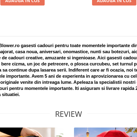
ADAUGA IN COS
ADAUGA IN COS
lower.ro gasesti cadouri pentru toate momentele importante din vi
ajorat, casa noua, aniversari, onomastice, nunti sau botezuri, aic
 de cadouri creative, amuzante si ingenioase. Aici gasesti cadouri
 bere cizma, un joc de petrecere, o plosca curcubeu, set turnul pet
a sa continue dupa lasarea serii. Indiferent care ar fi ocazia, noi 
e importante. Avem 5 ani de experienta in aprovizionarea cu cel
riginale venite din intreaga lume. Apeleaza la specialistii nostri
uri pentru momentele importante. Iti asiguram si livrare rapida 24
 situatiei. 
REVIEW