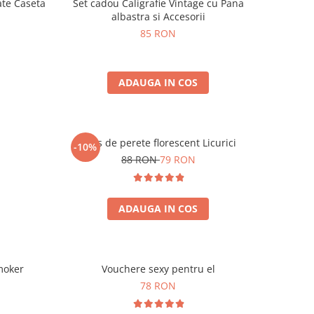
ate Caseta
Set cadou Caligrafie Vintage cu Pana
albastra si Accesorii
85 RON
ADAUGA IN COS
Ceas de perete florescent Licurici
-10%
88 RON
79 RON
ADAUGA IN COS
moker
Vouchere sexy pentru el
78 RON