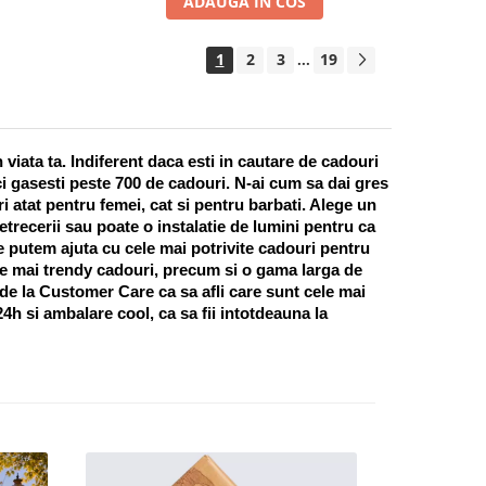
ADAUGA IN COS
1
2
3
19
...
ata ta. Indiferent daca esti in cautare de cadouri 
i gasesti peste 700 de cadouri. N-ai cum sa dai gres 
 atat pentru femei, cat si pentru barbati. Alege un 
recerii sau poate o instalatie de lumini pentru ca 
te putem ajuta cu cele mai potrivite cadouri pentru 
e mai trendy cadouri, precum si o gama larga de 
 de la Customer Care ca sa afli care sunt cele mai 
h si ambalare cool, ca sa fii intotdeauna la 