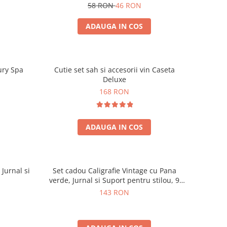
58 RON
46 RON
ADAUGA IN COS
ury Spa
Cutie set sah si accesorii vin Caseta
Deluxe
168 RON
ADAUGA IN COS
 Jurnal si
Set cadou Caligrafie Vintage cu Pana
verde, Jurnal si Suport pentru stilou, 9
piese
143 RON