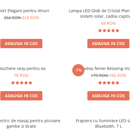
ort Elegant pentru Vinuri
Lampa LED Glob de Cristal Plan
sistem solar, cadou capti
264 RON
224 RON
69 RON
ADAUGA IN COS
ADAUGA IN COS
ouchere sexy pentru ea
Set cadou femei Relaxing m
-7%
78 RON
179 RON
166 RON
ADAUGA IN COS
ADAUGA IN COS
ectric de masaj pentru picioare,
Frapiera cu iluminare LED s
gambe si brate
Bluetooth, 7 L