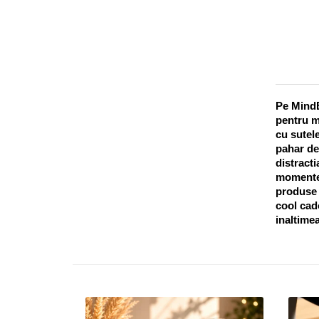
Pe MindB
pentru m
cu sutele
pahar de
distracti
momentel
produse o
cool cado
inaltimea