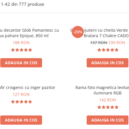
1-
42
din
777
produse
ou decantor Glob Pamantesc cu
Cutie bijuterii cu cheita Verd
-20%
ua pahare Epique, 850 ml
Bratara 7 Chakre CAD
188 RON
137 RON
109 RON
ADAUGA IN COS
ADAUGA IN COS
fir criogenic cu Inger pazitor
Rama foto magnetica levita
iluminare RGB
127 RON
142 RON
ADAUGA IN COS
ADAUGA IN COS