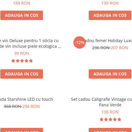
189 RON
139 RON
ADAUGA IN COS
ADAUGA IN COS
e vin Deluxe pentru 1 sticla cu
Set cadou femei Holiday Lux
-12%
de vin incluse piele ecologica de
236 RON
207 RON
crocodil
99 RON
ADAUGA IN COS
ADAUGA IN COS
nda Starshine LED cu touch
Set cadou Caligrafie Vintage cu
Pana Verde
368 RON
294 RON
138 RON