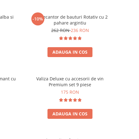
alba si
Set Decantor de bauturi Rotativ cu 2
-10%
pahare argintiu
262 RON
236 RON
ADAUGA IN COS
amant cu
Valiza Deluxe cu accesorii de vin
Premium set 9 piese
175 RON
ADAUGA IN COS