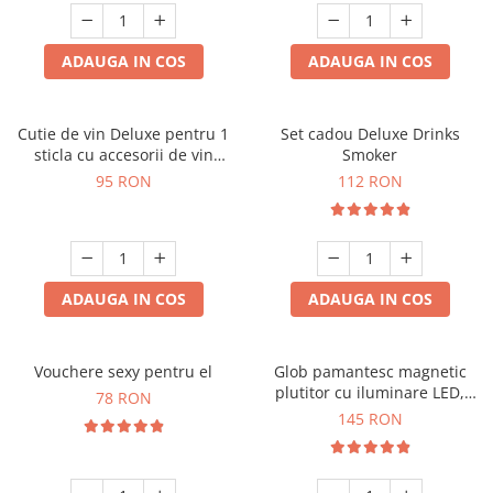
ADAUGA IN COS
ADAUGA IN COS
Cutie de vin Deluxe pentru 1
Set cadou Deluxe Drinks
sticla cu accesorii de vin
Smoker
incluse interior oranj
95 RON
112 RON
ADAUGA IN COS
ADAUGA IN COS
Vouchere sexy pentru el
Glob pamantesc magnetic
plutitor cu iluminare LED,
78 RON
Forma C
145 RON