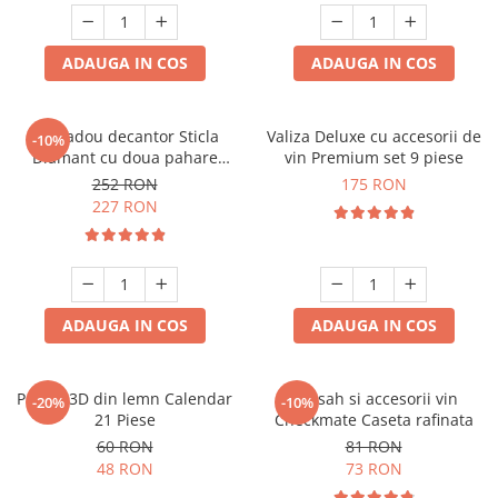
ADAUGA IN COS
ADAUGA IN COS
Set cadou decantor Sticla
Valiza Deluxe cu accesorii de
-10%
Diamant cu doua pahare
vin Premium set 9 piese
Deluxe
252 RON
175 RON
227 RON
ADAUGA IN COS
ADAUGA IN COS
Puzzle 3D din lemn Calendar
Set sah si accesorii vin
-20%
-10%
21 Piese
Checkmate Caseta rafinata
60 RON
81 RON
48 RON
73 RON