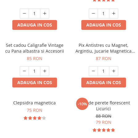
ADAUGA IN COS
ADAUGA IN COS
Set cadou Caligrafie Vintage
Pix Antistres cu Magnet,
cu Pana albastra si Accesorii
Argintiu, Jucarie Magnetica
pentru Birou
85 RON
87 RON
ADAUGA IN COS
ADAUGA IN COS
Clepsidra magnetica
Ceas de perete florescent
-10%
Licurici
75 RON
88 RON
79 RON