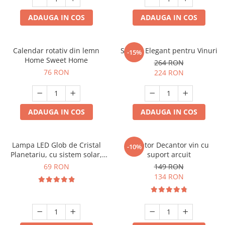
ADAUGA IN COS
ADAUGA IN COS
Calendar rotativ din lemn
Suport Elegant pentru Vinuri
-15%
Home Sweet Home
264 RON
76 RON
224 RON
ADAUGA IN COS
ADAUGA IN COS
Lampa LED Glob de Cristal
Aerator Decantor vin cu
-10%
Planetariu, cu sistem solar,
suport arcuit
cadou captivant
69 RON
149 RON
134 RON