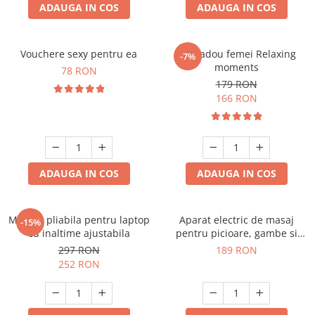
ADAUGA IN COS
ADAUGA IN COS
Vouchere sexy pentru ea
Set cadou femei Relaxing
-7%
moments
78 RON
179 RON
166 RON
ADAUGA IN COS
ADAUGA IN COS
Masuta pliabila pentru laptop
Aparat electric de masaj
-15%
cu inaltime ajustabila
pentru picioare, gambe si
brate
297 RON
189 RON
252 RON