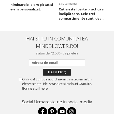
saptamana
Inimioarele le-am pictat si
Umb
le-am personalizat.
Cutia este foarte practică și
poz
încăpătoare. Cele trei
ori
compartimente sunt ideale
chi
pentru a separa
Mat
alimentele, iar închiderea
se 
este sigură, fără scurgeri. O
dim
folosesc aproape zilnic la
pot
HAI SI TU IN COMUNITATEA
serviciu și sunt foarte
mul
MINDBLOWER.RO!
mulțumită.
rec
ceva
alaturi de 42.000+ de prieteni
Ohh, da! Sunt de acord sa-mi trimiteti emailuri
efervescente, idei strasnice si cadouri Gratuite.
Boring stuff
here
Social
Urmareste-ne in social media