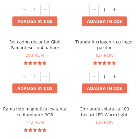
Cadouri Zodia Pesti
Cadouri Sfantul Andrei
Cadouri Fete
Cani si Termosuri
Cadouri Sfantul Alexandru
Pentru Copilul din tine
Jocuri si Puzzle
Cadouri Sfanta Ana
ADAUGA IN COS
ADAUGA IN COS
Cadouri Haioase
Produse pentru Calatorie
Cadouri Constantin si Elena
Cadouri de Casa Noua
Seturi de caligrafie
Cadouri Sfanta Maria
Cadouri Majorat
Set cadou decantor Glob
Trandafir criogenic cu Inger
Pamantesc cu 4 pahare
pazitor
Cadouri Sfintii Mihail si Gavriil
Cadouri pentru Nasi
Deluxe
293 RON
127 RON
Cadouri pentru Bunici
Cadouri pentru Prieteni
Cadouri pentru Sefi
ADAUGA IN COS
ADAUGA IN COS
Cel ce are tot
Cadouri Nunta si Cununie civila
Rama foto magnetica levitanta
Ghirlanda solara cu 100
cu iluminare RGB
becuri LED Warm light
142 RON
100 RON