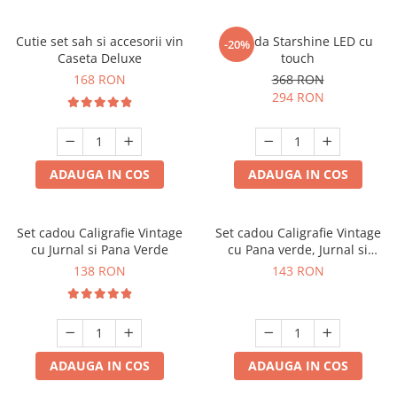
Cutie set sah si accesorii vin
Oglinda Starshine LED cu
-20%
Caseta Deluxe
touch
168 RON
368 RON
294 RON
ADAUGA IN COS
ADAUGA IN COS
Set cadou Caligrafie Vintage
Set cadou Caligrafie Vintage
cu Jurnal si Pana Verde
cu Pana verde, Jurnal si
Suport pentru stilou, 9 piese
138 RON
143 RON
ADAUGA IN COS
ADAUGA IN COS