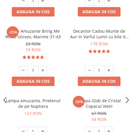
ADAUGA IN COS
ADAUGA IN COS
Sosete Amuzante Bring Me
Decantor Cadou Munte de
-20%
Wine, Unisex, Marime 37-43
Aur In Varful Lumii cu bile de
curatare
23 RON
178 RON
18 RON
ADAUGA IN COS
ADAUGA IN COS
Lampa amuzanta, Prietenul
Lampa Glob de Cristal
-20%
de pe Noptiera
Copacul Vietii
123 RON
67 RON
54 RON