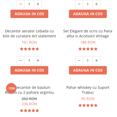
ADAUGA IN COS
ADAUGA IN COS
Decantor aerator Lebada cu
Set Elegant de scris cu Pana
bile de curatare Art statement
alba si Accesorii Vintage
161 RON
188 RON
ADAUGA IN COS
ADAUGA IN COS
Set Decantor de bauturi
Pahar whiskey cu Suport
-10%
Rotativ cu 2 pahare argintiu
Trabuc
262 RON
95 RON
236 RON