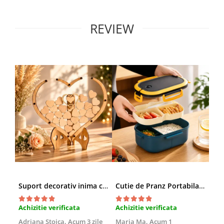
REVIEW
Suport decorativ inima cu mesaje, Cadou cu suflet
Cutie de Pranz Portabila cu Compartimente
Achizitie verificata
Achizitie verificata
Ach
Adriana Stoica,
Acum 3 zile
Maria Ma,
Acum 1
Sof