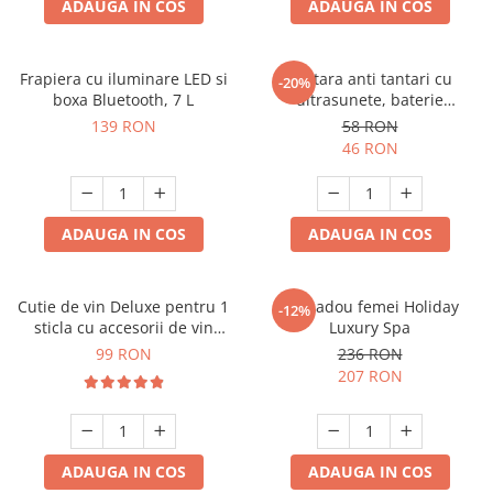
ADAUGA IN COS
ADAUGA IN COS
Frapiera cu iluminare LED si
Bratara anti tantari cu
-20%
boxa Bluetooth, 7 L
ultrasunete, baterie
reincarcabila 90mAh
139 RON
58 RON
46 RON
ADAUGA IN COS
ADAUGA IN COS
Cutie de vin Deluxe pentru 1
Set cadou femei Holiday
-12%
sticla cu accesorii de vin
Luxury Spa
incluse piele ecologica de
99 RON
236 RON
crocodil
207 RON
ADAUGA IN COS
ADAUGA IN COS