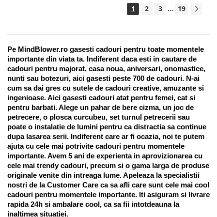
1
2
3
19
...
Pe MindBlower.ro gasesti cadouri pentru toate momentele 
importante din viata ta. Indiferent daca esti in cautare de 
cadouri pentru majorat, casa noua, aniversari, onomastice, 
nunti sau botezuri, aici gasesti peste 700 de cadouri. N-ai 
cum sa dai gres cu sutele de cadouri creative, amuzante si 
ingenioase. Aici gasesti cadouri atat pentru femei, cat si 
pentru barbati. Alege un pahar de bere cizma, un joc de 
petrecere, o plosca curcubeu, set turnul petrecerii sau 
poate o instalatie de lumini pentru ca distractia sa continue 
dupa lasarea serii. Indiferent care ar fi ocazia, noi te putem 
ajuta cu cele mai potrivite cadouri pentru momentele 
importante. Avem 5 ani de experienta in aprovizionarea cu 
cele mai trendy cadouri, precum si o gama larga de produse 
originale venite din intreaga lume. Apeleaza la specialistii 
nostri de la Customer Care ca sa afli care sunt cele mai cool 
cadouri pentru momentele importante. Iti asiguram si livrare 
rapida 24h si ambalare cool, ca sa fii intotdeauna la 
inaltimea situatiei. 