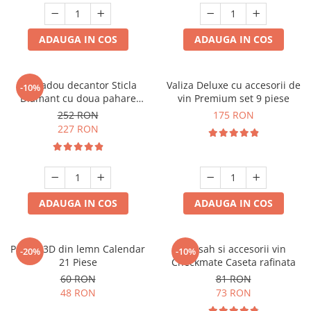
ADAUGA IN COS
ADAUGA IN COS
Set cadou decantor Sticla
Valiza Deluxe cu accesorii de
-10%
Diamant cu doua pahare
vin Premium set 9 piese
Deluxe
252 RON
175 RON
227 RON
ADAUGA IN COS
ADAUGA IN COS
Puzzle 3D din lemn Calendar
Set sah si accesorii vin
-20%
-10%
21 Piese
Checkmate Caseta rafinata
60 RON
81 RON
48 RON
73 RON