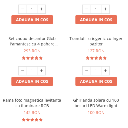
Cadouri Sfantul Andrei
Cadouri Fete
Cani si Termosuri
Cadouri Sfantul Alexandru
Pentru Copilul din tine
Jocuri si Puzzle
Cadouri Sfanta Ana
ADAUGA IN COS
ADAUGA IN COS
Cadouri Haioase
Produse pentru Calatorie
Cadouri Constantin si Elena
Cadouri de Casa Noua
Seturi de caligrafie
Cadouri Sfanta Maria
Cadouri Majorat
Set cadou decantor Glob
Trandafir criogenic cu Inger
Pamantesc cu 4 pahare
pazitor
Cadouri Sfintii Mihail si Gavriil
Cadouri pentru Nasi
Deluxe
293 RON
127 RON
Cadouri pentru Bunici
Cadouri pentru Prieteni
Cadouri pentru Sefi
ADAUGA IN COS
ADAUGA IN COS
Cel ce are tot
Cadouri Nunta si Cununie civila
Rama foto magnetica levitanta
Ghirlanda solara cu 100
cu iluminare RGB
becuri LED Warm light
142 RON
100 RON