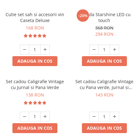
Cutie set sah si accesorii vin
Oglinda Starshine LED cu
-20%
Caseta Deluxe
touch
168 RON
368 RON
294 RON
ADAUGA IN COS
ADAUGA IN COS
Set cadou Caligrafie Vintage
Set cadou Caligrafie Vintage
cu Jurnal si Pana Verde
cu Pana verde, Jurnal si
Suport pentru stilou, 9 piese
138 RON
143 RON
ADAUGA IN COS
ADAUGA IN COS