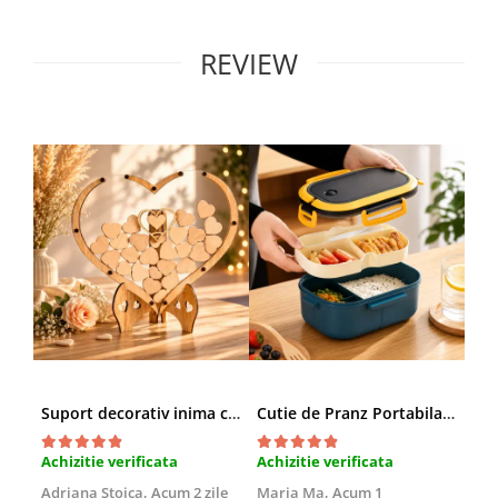
REVIEW
Suport decorativ inima cu mesaje, Cadou cu suflet
Cutie de Pranz Portabila cu Compartimente
Achizitie verificata
Achizitie verificata
Ach
Adriana Stoica,
Acum 2 zile
Maria Ma,
Acum 1
Sof