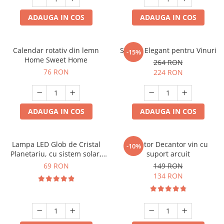
ADAUGA IN COS
ADAUGA IN COS
Calendar rotativ din lemn
Suport Elegant pentru Vinuri
-15%
Home Sweet Home
264 RON
76 RON
224 RON
ADAUGA IN COS
ADAUGA IN COS
Lampa LED Glob de Cristal
Aerator Decantor vin cu
-10%
Planetariu, cu sistem solar,
suport arcuit
cadou captivant
69 RON
149 RON
134 RON