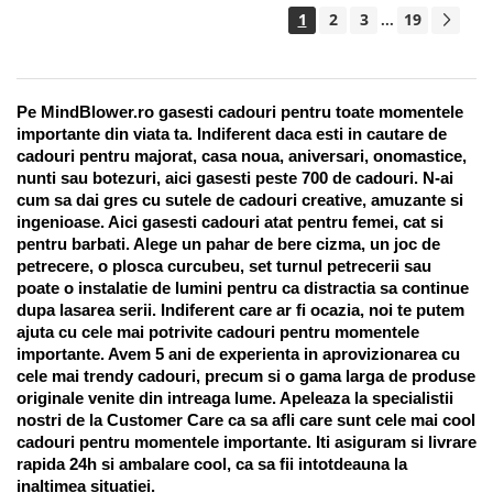
1
2
3
19
...
Pe MindBlower.ro gasesti cadouri pentru toate momentele 
importante din viata ta. Indiferent daca esti in cautare de 
cadouri pentru majorat, casa noua, aniversari, onomastice, 
nunti sau botezuri, aici gasesti peste 700 de cadouri. N-ai 
cum sa dai gres cu sutele de cadouri creative, amuzante si 
ingenioase. Aici gasesti cadouri atat pentru femei, cat si 
pentru barbati. Alege un pahar de bere cizma, un joc de 
petrecere, o plosca curcubeu, set turnul petrecerii sau 
poate o instalatie de lumini pentru ca distractia sa continue 
dupa lasarea serii. Indiferent care ar fi ocazia, noi te putem 
ajuta cu cele mai potrivite cadouri pentru momentele 
importante. Avem 5 ani de experienta in aprovizionarea cu 
cele mai trendy cadouri, precum si o gama larga de produse 
originale venite din intreaga lume. Apeleaza la specialistii 
nostri de la Customer Care ca sa afli care sunt cele mai cool 
cadouri pentru momentele importante. Iti asiguram si livrare 
rapida 24h si ambalare cool, ca sa fii intotdeauna la 
inaltimea situatiei. 