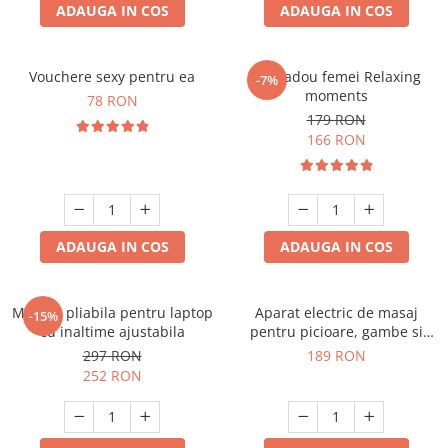
ADAUGA IN COS
ADAUGA IN COS
Vouchere sexy pentru ea
Set cadou femei Relaxing
-7%
moments
78 RON
179 RON
166 RON
ADAUGA IN COS
ADAUGA IN COS
Masuta pliabila pentru laptop
Aparat electric de masaj
-15%
cu inaltime ajustabila
pentru picioare, gambe si
brate
297 RON
189 RON
252 RON