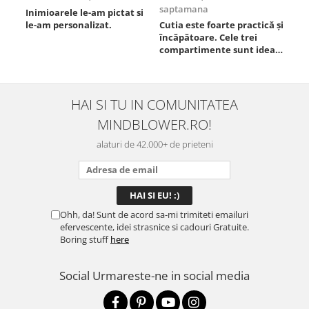
saptamana
Inimioarele le-am pictat si
Umb
le-am personalizat.
Cutia este foarte practică și
poz
încăpătoare. Cele trei
ori
compartimente sunt ideale
chi
pentru a separa
Mat
alimentele, iar închiderea
se 
este sigură, fără scurgeri. O
dim
folosesc aproape zilnic la
pot
HAI SI TU IN COMUNITATEA
serviciu și sunt foarte
mul
MINDBLOWER.RO!
mulțumită.
rec
ceva
alaturi de 42.000+ de prieteni
Ohh, da! Sunt de acord sa-mi trimiteti emailuri
efervescente, idei strasnice si cadouri Gratuite.
Boring stuff
here
Social
Urmareste-ne in social media