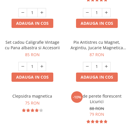
ADAUGA IN COS
ADAUGA IN COS
Set cadou Caligrafie Vintage
Pix Antistres cu Magnet,
cu Pana albastra si Accesorii
Argintiu, Jucarie Magnetica
pentru Birou
85 RON
87 RON
ADAUGA IN COS
ADAUGA IN COS
Clepsidra magnetica
Ceas de perete florescent
-10%
Licurici
75 RON
88 RON
79 RON