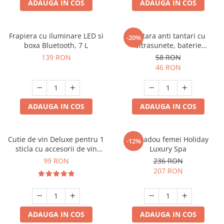
ADAUGA IN COS
ADAUGA IN COS
Frapiera cu iluminare LED si
Bratara anti tantari cu
-20%
boxa Bluetooth, 7 L
ultrasunete, baterie
reincarcabila 90mAh
139 RON
58 RON
46 RON
ADAUGA IN COS
ADAUGA IN COS
Cutie de vin Deluxe pentru 1
Set cadou femei Holiday
-12%
sticla cu accesorii de vin
Luxury Spa
incluse piele ecologica de
99 RON
236 RON
crocodil
207 RON
ADAUGA IN COS
ADAUGA IN COS