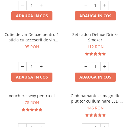
ADAUGA IN COS
ADAUGA IN COS
Cutie de vin Deluxe pentru 1
Set cadou Deluxe Drinks
sticla cu accesorii de vin
Smoker
incluse interior oranj
95 RON
112 RON
ADAUGA IN COS
ADAUGA IN COS
Vouchere sexy pentru el
Glob pamantesc magnetic
plutitor cu iluminare LED,
78 RON
Forma C
145 RON