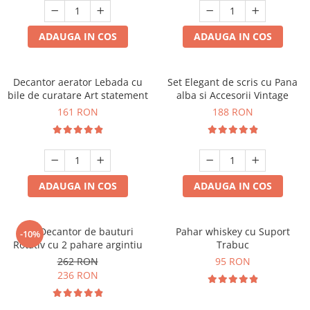
ADAUGA IN COS
ADAUGA IN COS
Decantor aerator Lebada cu
Set Elegant de scris cu Pana
bile de curatare Art statement
alba si Accesorii Vintage
161 RON
188 RON
ADAUGA IN COS
ADAUGA IN COS
Set Decantor de bauturi
Pahar whiskey cu Suport
-10%
Rotativ cu 2 pahare argintiu
Trabuc
262 RON
95 RON
236 RON