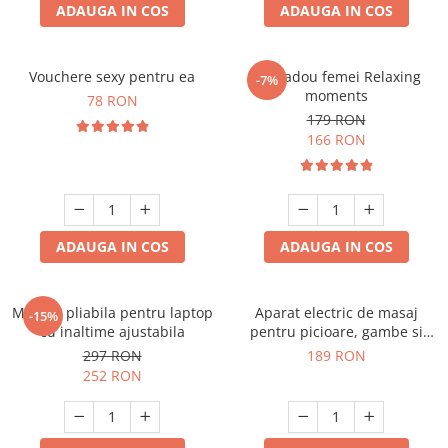
ADAUGA IN COS
ADAUGA IN COS
Vouchere sexy pentru ea
Set cadou femei Relaxing
-7%
moments
78 RON
179 RON
166 RON
ADAUGA IN COS
ADAUGA IN COS
Masuta pliabila pentru laptop
Aparat electric de masaj
-15%
cu inaltime ajustabila
pentru picioare, gambe si
brate
297 RON
189 RON
252 RON