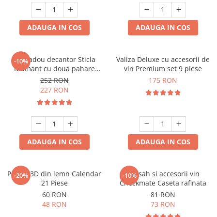
ADAUGA IN COS
ADAUGA IN COS
Set cadou decantor Sticla
Valiza Deluxe cu accesorii de
-10%
Diamant cu doua pahare
vin Premium set 9 piese
Deluxe
252 RON
175 RON
227 RON
ADAUGA IN COS
ADAUGA IN COS
Puzzle 3D din lemn Calendar
Set sah si accesorii vin
-20%
-10%
21 Piese
Checkmate Caseta rafinata
60 RON
81 RON
48 RON
73 RON