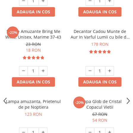
ADAUGA IN COS
ADAUGA IN COS
Sosete Amuzante Bring Me
Decantor Cadou Munte de
-20%
Wine, Unisex, Marime 37-43
Aur In Varful Lumii cu bile de
curatare
23 RON
178 RON
18 RON
ADAUGA IN COS
ADAUGA IN COS
Lampa amuzanta, Prietenul
Lampa Glob de Cristal
-20%
de pe Noptiera
Copacul Vietii
123 RON
67 RON
54 RON