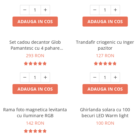
Cadouri Zodia Pesti
Cadouri Sfantul Andrei
Cadouri Fete
Cani si Termosuri
Cadouri Sfantul Alexandru
Pentru Copilul din tine
Jocuri si Puzzle
Cadouri Sfanta Ana
ADAUGA IN COS
ADAUGA IN COS
Cadouri Haioase
Produse pentru Calatorie
Cadouri Constantin si Elena
Cadouri de Casa Noua
Seturi de caligrafie
Cadouri Sfanta Maria
Cadouri Majorat
Set cadou decantor Glob
Trandafir criogenic cu Inger
Pamantesc cu 4 pahare
pazitor
Cadouri Sfintii Mihail si Gavriil
Cadouri pentru Nasi
Deluxe
293 RON
127 RON
Cadouri pentru Bunici
Cadouri pentru Prieteni
Cadouri pentru Sefi
ADAUGA IN COS
ADAUGA IN COS
Cel ce are tot
Cadouri Nunta si Cununie civila
Rama foto magnetica levitanta
Ghirlanda solara cu 100
cu iluminare RGB
becuri LED Warm light
142 RON
100 RON