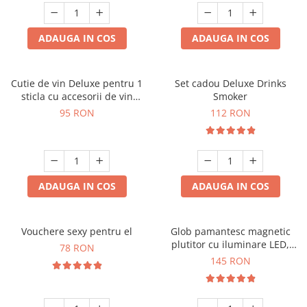
ADAUGA IN COS
ADAUGA IN COS
Cutie de vin Deluxe pentru 1
Set cadou Deluxe Drinks
sticla cu accesorii de vin
Smoker
incluse interior oranj
95 RON
112 RON
ADAUGA IN COS
ADAUGA IN COS
Vouchere sexy pentru el
Glob pamantesc magnetic
plutitor cu iluminare LED,
78 RON
Forma C
145 RON