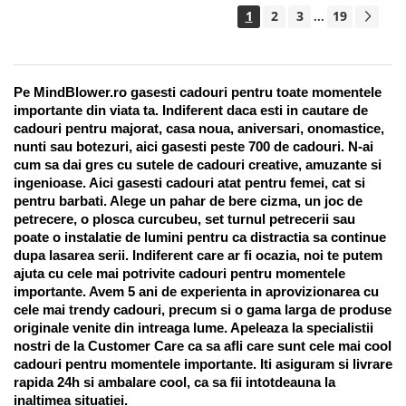
1
2
3
19
...
Pe MindBlower.ro gasesti cadouri pentru toate momentele 
importante din viata ta. Indiferent daca esti in cautare de 
cadouri pentru majorat, casa noua, aniversari, onomastice, 
nunti sau botezuri, aici gasesti peste 700 de cadouri. N-ai 
cum sa dai gres cu sutele de cadouri creative, amuzante si 
ingenioase. Aici gasesti cadouri atat pentru femei, cat si 
pentru barbati. Alege un pahar de bere cizma, un joc de 
petrecere, o plosca curcubeu, set turnul petrecerii sau 
poate o instalatie de lumini pentru ca distractia sa continue 
dupa lasarea serii. Indiferent care ar fi ocazia, noi te putem 
ajuta cu cele mai potrivite cadouri pentru momentele 
importante. Avem 5 ani de experienta in aprovizionarea cu 
cele mai trendy cadouri, precum si o gama larga de produse 
originale venite din intreaga lume. Apeleaza la specialistii 
nostri de la Customer Care ca sa afli care sunt cele mai cool 
cadouri pentru momentele importante. Iti asiguram si livrare 
rapida 24h si ambalare cool, ca sa fii intotdeauna la 
inaltimea situatiei. 