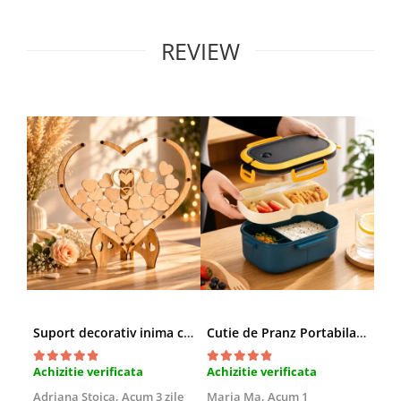
REVIEW
Suport decorativ inima cu mesaje, Cadou cu suflet
Cutie de Pranz Portabila cu Compartimente
Achizitie verificata
Achizitie verificata
Ach
Adriana Stoica,
Acum 3 zile
Maria Ma,
Acum 1
Sof