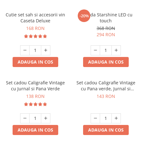
Cutie set sah si accesorii vin
Oglinda Starshine LED cu
-20%
Caseta Deluxe
touch
168 RON
368 RON
294 RON
ADAUGA IN COS
ADAUGA IN COS
Set cadou Caligrafie Vintage
Set cadou Caligrafie Vintage
cu Jurnal si Pana Verde
cu Pana verde, Jurnal si
Suport pentru stilou, 9 piese
138 RON
143 RON
ADAUGA IN COS
ADAUGA IN COS