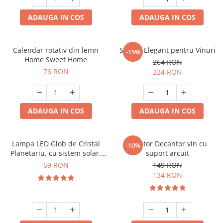
ADAUGA IN COS
ADAUGA IN COS
Calendar rotativ din lemn
Suport Elegant pentru Vinuri
-15%
Home Sweet Home
264 RON
76 RON
224 RON
ADAUGA IN COS
ADAUGA IN COS
Lampa LED Glob de Cristal
Aerator Decantor vin cu
-10%
Planetariu, cu sistem solar,
suport arcuit
cadou captivant
69 RON
149 RON
134 RON