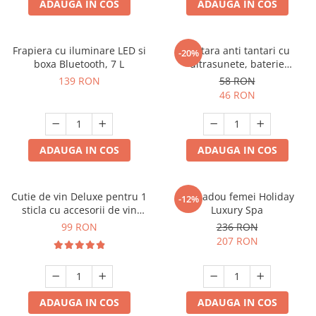
ADAUGA IN COS
ADAUGA IN COS
Frapiera cu iluminare LED si
Bratara anti tantari cu
-20%
boxa Bluetooth, 7 L
ultrasunete, baterie
reincarcabila 90mAh
139 RON
58 RON
46 RON
ADAUGA IN COS
ADAUGA IN COS
Cutie de vin Deluxe pentru 1
Set cadou femei Holiday
-12%
sticla cu accesorii de vin
Luxury Spa
incluse piele ecologica de
99 RON
236 RON
crocodil
207 RON
ADAUGA IN COS
ADAUGA IN COS