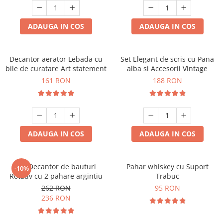
ADAUGA IN COS
ADAUGA IN COS
Decantor aerator Lebada cu
Set Elegant de scris cu Pana
bile de curatare Art statement
alba si Accesorii Vintage
161 RON
188 RON
ADAUGA IN COS
ADAUGA IN COS
Set Decantor de bauturi
Pahar whiskey cu Suport
-10%
Rotativ cu 2 pahare argintiu
Trabuc
262 RON
95 RON
236 RON