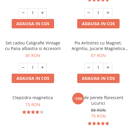
ADAUGA IN COS
ADAUGA IN COS
Set cadou Caligrafie Vintage
Pix Antistres cu Magnet,
cu Pana albastra si Accesorii
Argintiu, Jucarie Magnetica
pentru Birou
85 RON
87 RON
ADAUGA IN COS
ADAUGA IN COS
Clepsidra magnetica
Ceas de perete florescent
-10%
Licurici
75 RON
88 RON
79 RON