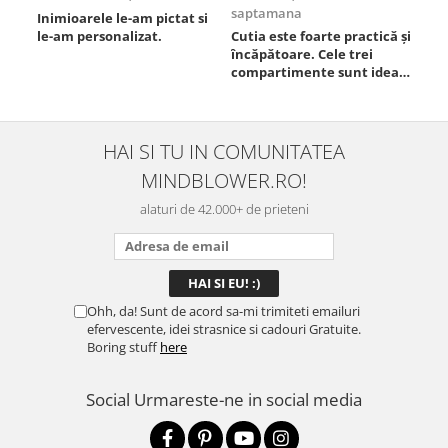
saptamana
Inimioarele le-am pictat si
Umb
le-am personalizat.
Cutia este foarte practică și
poz
încăpătoare. Cele trei
ori
compartimente sunt ideale
chi
pentru a separa
Mat
alimentele, iar închiderea
se 
este sigură, fără scurgeri. O
dim
folosesc aproape zilnic la
pot
HAI SI TU IN COMUNITATEA
serviciu și sunt foarte
mul
MINDBLOWER.RO!
mulțumită.
rec
ceva
alaturi de 42.000+ de prieteni
Ohh, da! Sunt de acord sa-mi trimiteti emailuri
efervescente, idei strasnice si cadouri Gratuite.
Boring stuff
here
Social
Urmareste-ne in social media