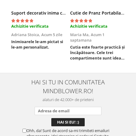
Suport decorativ inima cu mesaje, Cadou cu suflet
Cutie de Pranz Portabila cu Compartimente
Achizitie verificata
Achizitie verificata
Ach
Adriana Stoica,
Acum 5 zile
Maria Ma,
Acum 1
Sof
saptamana
Inimioarele le-am pictat si
Umb
le-am personalizat.
Cutia este foarte practică și
poz
încăpătoare. Cele trei
ori
compartimente sunt ideale
chi
pentru a separa
Mat
alimentele, iar închiderea
se 
este sigură, fără scurgeri. O
dim
folosesc aproape zilnic la
pot
HAI SI TU IN COMUNITATEA
serviciu și sunt foarte
mul
MINDBLOWER.RO!
mulțumită.
rec
ceva
alaturi de 42.000+ de prieteni
Ohh, da! Sunt de acord sa-mi trimiteti emailuri