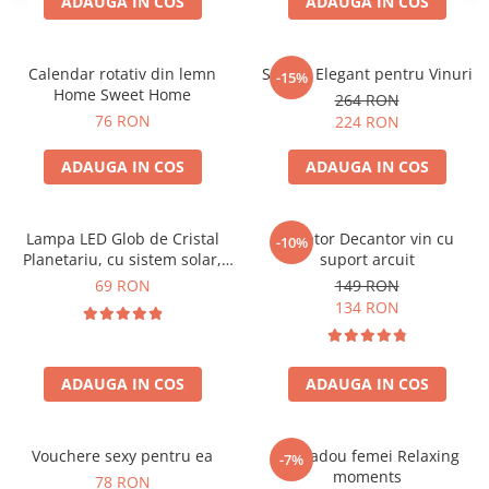
ADAUGA IN COS
ADAUGA IN COS
Calendar rotativ din lemn
Suport Elegant pentru Vinuri
-15%
Home Sweet Home
264 RON
76 RON
224 RON
ADAUGA IN COS
ADAUGA IN COS
Lampa LED Glob de Cristal
Aerator Decantor vin cu
-10%
Planetariu, cu sistem solar,
suport arcuit
cadou captivant
69 RON
149 RON
134 RON
ADAUGA IN COS
ADAUGA IN COS
Vouchere sexy pentru ea
Set cadou femei Relaxing
-7%
moments
78 RON