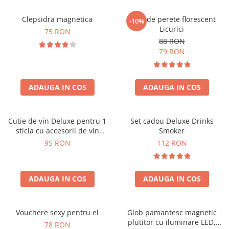
Clepsidra magnetica
Ceas de perete florescent
-10%
Licurici
75 RON
88 RON
79 RON
ADAUGA IN COS
ADAUGA IN COS
Cutie de vin Deluxe pentru 1
Set cadou Deluxe Drinks
sticla cu accesorii de vin
Smoker
incluse interior oranj
95 RON
112 RON
ADAUGA IN COS
ADAUGA IN COS
Vouchere sexy pentru el
Glob pamantesc magnetic
plutitor cu iluminare LED,
78 RON