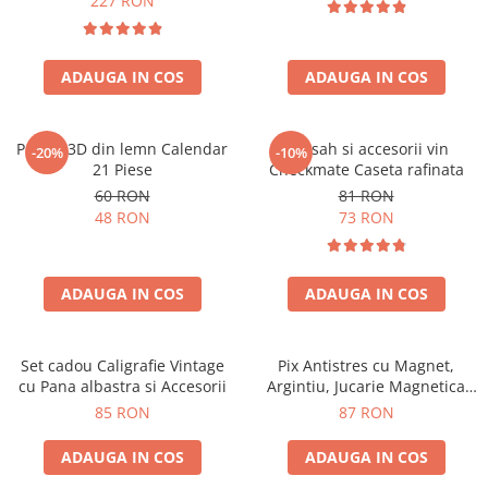
227 RON
ADAUGA IN COS
ADAUGA IN COS
Puzzle 3D din lemn Calendar
Set sah si accesorii vin
-20%
-10%
21 Piese
Checkmate Caseta rafinata
60 RON
81 RON
48 RON
73 RON
ADAUGA IN COS
ADAUGA IN COS
Set cadou Caligrafie Vintage
Pix Antistres cu Magnet,
cu Pana albastra si Accesorii
Argintiu, Jucarie Magnetica
pentru Birou
85 RON
87 RON
ADAUGA IN COS
ADAUGA IN COS