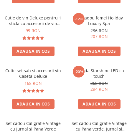
Cutie de vin Deluxe pentru 1
Set cadou femei Holiday
-12%
sticla cu accesorii de vin
Luxury Spa
incluse piele ecologica de
99 RON
236 RON
crocodil
207 RON
ADAUGA IN COS
ADAUGA IN COS
Cutie set sah si accesorii vin
Oglinda Starshine LED cu
-20%
Caseta Deluxe
touch
168 RON
368 RON
294 RON
ADAUGA IN COS
ADAUGA IN COS
Set cadou Caligrafie Vintage
Set cadou Caligrafie Vintage
cu Jurnal si Pana Verde
cu Pana verde, Jurnal si