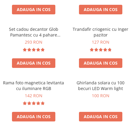
Cadouri Zodia Pesti
Cadouri Sfantul Andrei
Cadouri Fete
Cani si Termosuri
Cadouri Sfantul Alexandru
ADAUGA IN COS
ADAUGA IN COS
Pentru Copilul din tine
Jocuri si Puzzle
Cadouri Sfanta Ana
Cadouri Haioase
Produse pentru Calatorie
Cadouri Constantin si Elena
Set cadou decantor Glob
Trandafir criogenic cu Inger
Cadouri de Casa Noua
Seturi de caligrafie
Pamantesc cu 4 pahare
pazitor
Cadouri Sfanta Maria
Cadouri Majorat
Deluxe
293 RON
127 RON
Cadouri Sfintii Mihail si Gavriil
Cadouri pentru Nasi
Cadouri pentru Bunici
ADAUGA IN COS
ADAUGA IN COS
Cadouri pentru Prieteni
Cadouri pentru Sefi
Rama foto magnetica levitanta
Ghirlanda solara cu 100
Cel ce are tot
cu iluminare RGB
becuri LED Warm light
Cadouri Nunta si Cununie civila
142 RON
100 RON
ADAUGA IN COS
ADAUGA IN COS