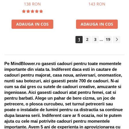
Suport pentru stilou, 9 piese
138 RON
143 RON
ADAUGA IN COS
ADAUGA IN COS
1
2
3
19
...
Pe MindBlower.ro gasesti cadouri pentru toate momentele 
importante din viata ta. Indiferent daca esti in cautare de 
cadouri pentru majorat, casa noua, aniversari, onomastice, 
nunti sau botezuri, aici gasesti peste 700 de cadouri. N-ai 
cum sa dai gres cu sutele de cadouri creative, amuzante si 
ingenioase. Aici gasesti cadouri atat pentru femei, cat si 
pentru barbati. Alege un pahar de bere cizma, un joc de 
petrecere, o plosca curcubeu, set turnul petrecerii sau 
poate o instalatie de lumini pentru ca distractia sa continue 
dupa lasarea serii. Indiferent care ar fi ocazia, noi te putem 
ajuta cu cele mai potrivite cadouri pentru momentele 
importante. Avem 5 ani de experienta in aprovizionarea cu 