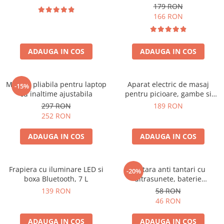
179 RON
166 RON
ADAUGA IN COS
ADAUGA IN COS
Masuta pliabila pentru laptop
Aparat electric de masaj
-15%
cu inaltime ajustabila
pentru picioare, gambe si
brate
297 RON
189 RON
252 RON
ADAUGA IN COS
ADAUGA IN COS
Frapiera cu iluminare LED si
Bratara anti tantari cu
-20%
boxa Bluetooth, 7 L
ultrasunete, baterie
reincarcabila 90mAh
139 RON
58 RON
46 RON
ADAUGA IN COS
ADAUGA IN COS