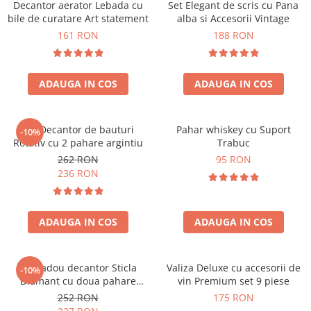
Decantor aerator Lebada cu
Set Elegant de scris cu Pana
bile de curatare Art statement
alba si Accesorii Vintage
161 RON
188 RON
ADAUGA IN COS
ADAUGA IN COS
Set Decantor de bauturi
Pahar whiskey cu Suport
-10%
Rotativ cu 2 pahare argintiu
Trabuc
262 RON
95 RON
236 RON
ADAUGA IN COS
ADAUGA IN COS
Set cadou decantor Sticla
Valiza Deluxe cu accesorii de
-10%
Diamant cu doua pahare
vin Premium set 9 piese
Deluxe
252 RON
175 RON