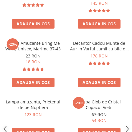
Forma C
145 RON
ADAUGA IN COS
ADAUGA IN COS
Sosete Amuzante Bring Me
Decantor Cadou Munte de
-20%
Wine, Unisex, Marime 37-43
Aur In Varful Lumii cu bile de
curatare
23 RON
178 RON
18 RON
ADAUGA IN COS
ADAUGA IN COS
Lampa amuzanta, Prietenul
Lampa Glob de Cristal
-20%
de pe Noptiera
Copacul Vietii
123 RON
67 RON
54 RON