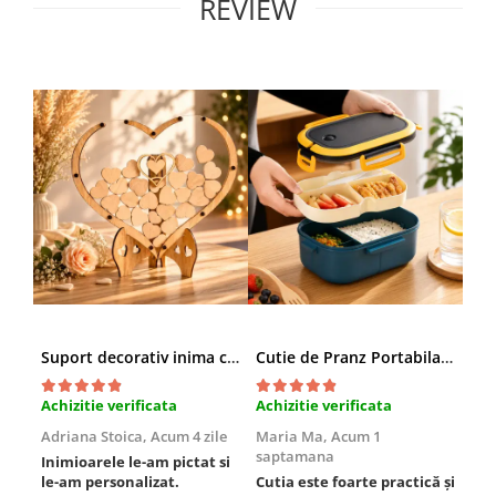
REVIEW
Suport decorativ inima cu mesaje, Cadou cu suflet
Cutie de Pranz Portabila cu Compartimente
Achizitie verificata
Achizitie verificata
Ach
Adriana Stoica,
Acum 4 zile
Maria Ma,
Acum 1
Sof
saptamana
Inimioarele le-am pictat si
Umb
le-am personalizat.
Cutia este foarte practică și
poz