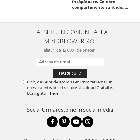
încăpătoare. Cele trei
ori
compartimente sunt ideale
chi
pentru a separa
Mat
alimentele, iar închiderea
se 
este sigură, fără scurgeri. O
dim
folosesc aproape zilnic la
pot
HAI SI TU IN COMUNITATEA
serviciu și sunt foarte
mul
MINDBLOWER.RO!
mulțumită.
rec
ceva
alaturi de 42.000+ de prieteni
Ohh, da! Sunt de acord sa-mi trimiteti emailuri
efervescente, idei strasnice si cadouri Gratuite.
Boring stuff
here
Social
Urmareste-ne in social media