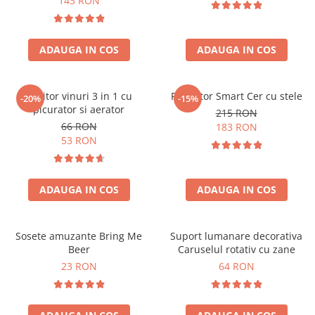
143 RON
ADAUGA IN COS
ADAUGA IN COS
Racitor vinuri 3 in 1 cu
Proiector Smart Cer cu stele
-20%
-15%
picurator si aerator
215 RON
66 RON
183 RON
53 RON
ADAUGA IN COS
ADAUGA IN COS
Sosete amuzante Bring Me
Suport lumanare decorativa
Beer
Caruselul rotativ cu zane
23 RON
64 RON