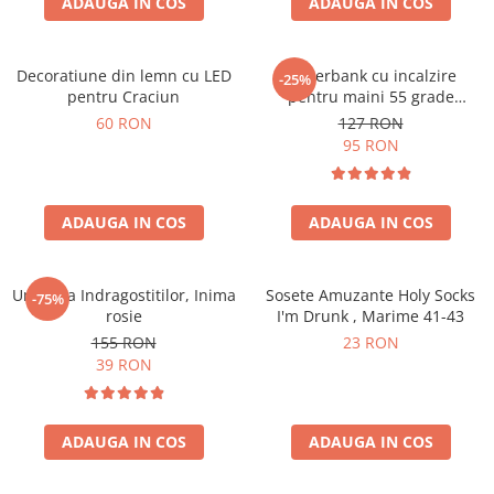
ADAUGA IN COS
ADAUGA IN COS
Decoratiune din lemn cu LED
Powerbank cu incalzire
-25%
pentru Craciun
pentru maini 55 grade
Bucuria frigurosilor
60 RON
127 RON
10000mAh
95 RON
ADAUGA IN COS
ADAUGA IN COS
Umbrela Indragostitilor, Inima
Sosete Amuzante Holy Socks
-75%
rosie
I'm Drunk , Marime 41-43
155 RON
23 RON
39 RON
ADAUGA IN COS
ADAUGA IN COS