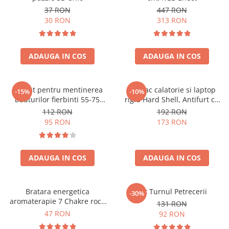
37 RON
447 RON
30 RON
313 RON
ADAUGA IN COS
ADAUGA IN COS
Aparat pentru mentinerea
Rucsac calatorie si laptop
-15%
-10%
bauturilor fierbinti 55-75
rigid Hard Shell, Antifurt cu
grade
port USB, Waterproof,
112 RON
192 RON
44x30x17 cm,
95 RON
173 RON
Compartimentare inteligenta,
Unisex, Negru
ADAUGA IN COS
ADAUGA IN COS
Bratara energetica
Set Turnul Petrecerii
-30%
aromaterapie 7 Chakre roca
131 RON
vulcanica
47 RON
92 RON