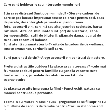
Care sunt hobbyurile sau interesele membrilor?
Stiu sa se distreze? Sunt open- minded? - Ofera-le cadouri de
care se pot bucura impreuna: sosete colorate pentru toti, ceas
de perete, decantor glob pamantesc, panou rama
foto, accesorii vin , sah in 3 sau alte jocuri de societate, harta
razuibila . Alte idei minunate sunt șorț de bucătărie, cană
termosensibilă , cutii de bijuterii, pijamale dama, aparat de
tuns , set tacamuri haioase,
Sunt atenti cu sanatatea lor? - uita-te la cadourile de wellness,
sosete amuzante, cardurile self care.
Sunt pasionati de vin? - Alege accesorii vin pentru zi de naștere.
Prefera distractiile outdoor? Le place sa calatoreasca? - cele mai
frumoase cadouri pentru familiile cu gand la vacante sunt
harta razuibila, jurnalele de calatorie sau kitul de
supravietuire
Le place sa se uite impreuna la film? - Punct ochit: patura cu
maneci pentru doua persoane.
Tocmai s-au mutat in casa noua? - pregateste-te sa fii suprins cu
o multime de cadouri de familie pentru Craciun stil home and