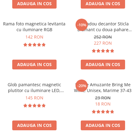
Cadouri Zodia Pesti
Cadouri Sfantul Andrei
ADAUGA IN COS
ADAUGA IN COS
Cadouri Fete
Cani si Termosuri
Cadouri Sfantul Alexandru
Pentru Copilul din tine
Jocuri si Puzzle
Cadouri Sfanta Ana
Cadouri Haioase
Rama foto magnetica levitanta
Set cadou decantor Sticla
-10%
Produse pentru Calatorie
Cadouri Constantin si Elena
cu iluminare RGB
Diamant cu doua pahare
Cadouri de Casa Noua
Seturi de caligrafie
Deluxe
142 RON
252 RON
Cadouri Sfanta Maria
Cadouri Majorat
227 RON
Cadouri Sfintii Mihail si Gavriil
Cadouri pentru Nasi
Cadouri pentru Bunici
ADAUGA IN COS
ADAUGA IN COS
Cadouri pentru Prieteni
Cadouri pentru Sefi
Glob pamantesc magnetic
Sosete Amuzante Bring Me
-20%
Cel ce are tot
plutitor cu iluminare LED,
Wine, Unisex, Marime 37-43
Forma C
Cadouri Nunta si Cununie civila
145 RON
23 RON
18 RON
ADAUGA IN COS
ADAUGA IN COS