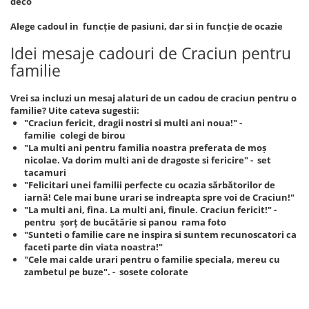
deco
Alege cadoul in funcție de pasiuni, dar si in funcție de ocazie
Idei mesaje cadouri de Craciun pentru
familie
Vrei sa incluzi un mesaj alaturi de un cadou de craciun pentru o
familie? Uite cateva sugestii:
"Craciun fericit, dragii nostri si multi ani noua!" -
familie colegi de birou
"La multi ani pentru familia noastra preferata de moș
nicolae. Va dorim multi ani de dragoste si fericire" - set
tacamuri
"Felicitari unei familii perfecte cu ocazia sărbătorilor de
iarnă! Cele mai bune urari se indreapta spre voi de Craciun!"
"La multi ani, fina. La multi ani, finule. Craciun fericit!" -
pentru șorț de bucătărie si panou rama foto
"Sunteti o familie care ne inspira si suntem recunoscatori ca
faceti parte din viata noastra!"
"Cele mai calde urari pentru o familie speciala, mereu cu
zambetul pe buze". - sosete colorate