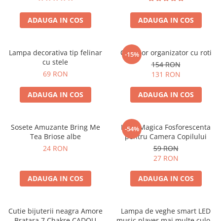
ADAUGA IN COS
ADAUGA IN COS
Lampa decorativa tip felinar
Carucior organizator cu roti
-15%
cu stele
154 RON
69 RON
131 RON
ADAUGA IN COS
ADAUGA IN COS
Sosete Amuzante Bring Me
Luna Magica Fosforescenta
-54%
Tea Briose albe
pentru Camera Copilului
24 RON
59 RON
27 RON
ADAUGA IN COS
ADAUGA IN COS
Cutie bijuterii neagra Amore
Lampa de veghe smart LED
Bratara 7 Chakre CADOU
music player mai multe culori