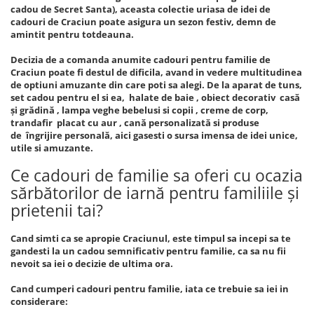
cadou de Secret Santa), aceasta colectie uriasa de idei de
cadouri de Craciun poate asigura un sezon festiv, demn de
amintit pentru totdeauna.
Decizia de a comanda anumite cadouri pentru familie de
Craciun poate fi destul de dificila, avand in vedere multitudinea
de optiuni amuzante din care poti sa alegi. De la aparat de tuns,
set cadou pentru el si ea, halate de baie , obiect decorativ casă
și grădină , lampa veghe bebelusi si copii , creme de corp,
trandafir placat cu aur , cană personalizată si produse
de îngrijire personală, aici gasesti o sursa imensa de idei unice,
utile si amuzante.
Ce cadouri de familie sa oferi cu ocazia
sărbătorilor de iarnă pentru familiile și
prietenii tai?
Cand simti ca se apropie Craciunul, este timpul sa incepi sa te
gandesti la un cadou semnificativ pentru familie, ca sa nu fii
nevoit sa iei o decizie de ultima ora.
Cand cumperi cadouri pentru familie, iata ce trebuie sa iei in
considerare: