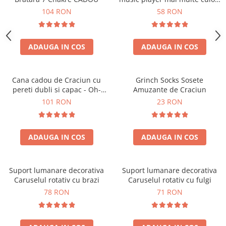
touch control handsfree
104 RON
58 RON
ADAUGA IN COS
ADAUGA IN COS
Cana cadou de Craciun cu
Grinch Socks Sosete
pereti dubli si capac - Oh-
Amuzante de Craciun
Brad-frumos
101 RON
23 RON
ADAUGA IN COS
ADAUGA IN COS
Suport lumanare decorativa
Suport lumanare decorativa
Caruselul rotativ cu brazi
Caruselul rotativ cu fulgi
78 RON
71 RON