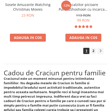
Sosete Amuzante Watching
Incalzitor picioare
-12%
Christmas Movies
PufosuShoshoon cu incarcare
USB
23 RON
113 RON
99 RON
ADAUGA IN COS
ADAUGA IN COS
1
2
Cadou de Craciun pentru familie
Craciunul este un moment minunat pentru intimitatea
familiilor. Nu degeaba mesele de Craciun in familie si
impodobitul bradului sunt activitati traditionale, autentice
pentru aceasta sarbatoare. Noptile reci si lungi inseamna mai
mult timp petrecut impreuna. Indiferent daca vrei sa faci
cadouri de Craciun pentru o familie pe care o cunosti sau pur si
simplu pentru o familie mai putin cunoscuta (cum ar fi familia
sefului sau familia colegei careia trebuie sa-i pregatesti un