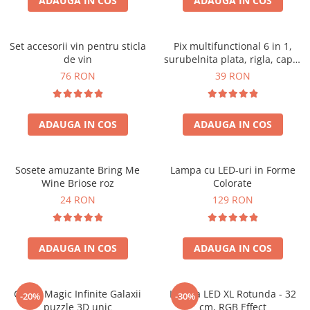
ADAUGA IN COS
ADAUGA IN COS
Set accesorii vin pentru sticla
Pix multifunctional 6 in 1,
de vin
surubelnita plata, rigla, capat
touchscreen, nivela cu bula
76 RON
39 RON
ADAUGA IN COS
ADAUGA IN COS
Sosete amuzante Bring Me
Lampa cu LED-uri in Forme
Wine Briose roz
Colorate
24 RON
129 RON
ADAUGA IN COS
ADAUGA IN COS
Cubul Magic Infinite Galaxii
Lampa LED XL Rotunda - 32
-20%
-30%
puzzle 3D unic
cm, RGB Effect