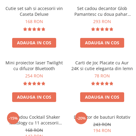
Cutie set sah si accesorii vin
Set cadou decantor Glob
Caseta Deluxe
Pamantesc cu doua pahare
Deluxe
168 RON
293 RON
ADAUGA IN COS
ADAUGA IN COS
Mini proiector laser Twilight
Carti de Joc Placate cu Aur
cu difuzor Bluetooth
24K si cutie eleganta din lemn
254 RON
78 RON
ADAUGA IN COS
ADAUGA IN COS
Set cadou Cocktail Shaker
Decantor de bauturi Rotativ
-15%
-20%
Mixology cu 11 accesorii
243 RON
750ml Argintiu
168 RON
194 RON