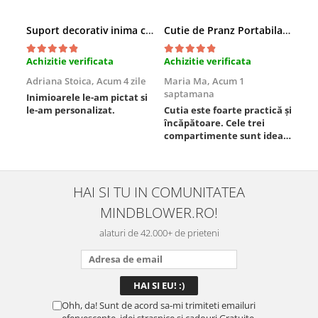
Suport decorativ inima cu mesaje, Cadou cu suflet
Cutie de Pranz Portabila cu Compartimente
Achizitie verificata
Achizitie verificata
Ach
Adriana Stoica,
Acum 4 zile
Maria Ma,
Acum 1
Sof
saptamana
Inimioarele le-am pictat si
Umb
le-am personalizat.
Cutia este foarte practică și
poz
încăpătoare. Cele trei
ori
compartimente sunt ideale
chi
pentru a separa
Mat
alimentele, iar închiderea
se 
este sigură, fără scurgeri. O
dim
folosesc aproape zilnic la
pot
HAI SI TU IN COMUNITATEA
serviciu și sunt foarte
mul
MINDBLOWER.RO!
mulțumită.
rec
ceva
alaturi de 42.000+ de prieteni
Ohh, da! Sunt de acord sa-mi trimiteti emailuri