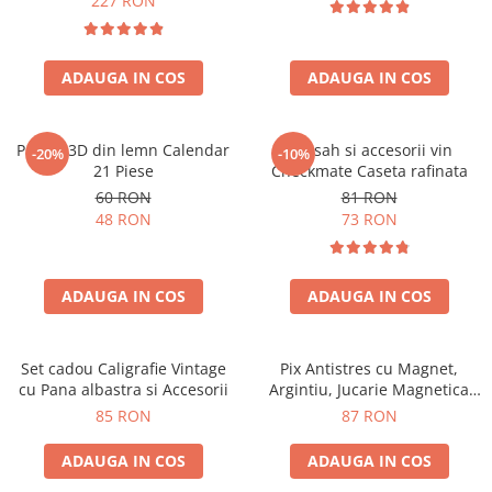
227 RON
ADAUGA IN COS
ADAUGA IN COS
Puzzle 3D din lemn Calendar
Set sah si accesorii vin
-20%
-10%
21 Piese
Checkmate Caseta rafinata
60 RON
81 RON
48 RON
73 RON
ADAUGA IN COS
ADAUGA IN COS
Set cadou Caligrafie Vintage
Pix Antistres cu Magnet,
cu Pana albastra si Accesorii
Argintiu, Jucarie Magnetica
pentru Birou
85 RON
87 RON
ADAUGA IN COS
ADAUGA IN COS