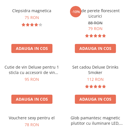
Clepsidra magnetica
Ceas de perete florescent
-10%
Licurici
75 RON
88 RON
79 RON
ADAUGA IN COS
ADAUGA IN COS
Cutie de vin Deluxe pentru 1
Set cadou Deluxe Drinks
sticla cu accesorii de vin
Smoker
incluse interior oranj
95 RON
112 RON
ADAUGA IN COS
ADAUGA IN COS
Vouchere sexy pentru el
Glob pamantesc magnetic
plutitor cu iluminare LED,
78 RON