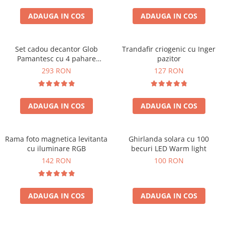
Cadouri Zodia Pesti
Cadouri Sfantul Andrei
Cadouri Fete
Cani si Termosuri
Cadouri Sfantul Alexandru
ADAUGA IN COS
ADAUGA IN COS
Pentru Copilul din tine
Jocuri si Puzzle
Cadouri Sfanta Ana
Cadouri Haioase
Produse pentru Calatorie
Cadouri Constantin si Elena
Set cadou decantor Glob
Trandafir criogenic cu Inger
Cadouri de Casa Noua
Seturi de caligrafie
Pamantesc cu 4 pahare
pazitor
Cadouri Sfanta Maria
Cadouri Majorat
Deluxe
293 RON
127 RON
Cadouri Sfintii Mihail si Gavriil
Cadouri pentru Nasi
Cadouri pentru Bunici
ADAUGA IN COS
ADAUGA IN COS
Cadouri pentru Prieteni
Cadouri pentru Sefi
Rama foto magnetica levitanta
Ghirlanda solara cu 100
Cel ce are tot
cu iluminare RGB
becuri LED Warm light
Cadouri Nunta si Cununie civila
142 RON
100 RON
ADAUGA IN COS
ADAUGA IN COS