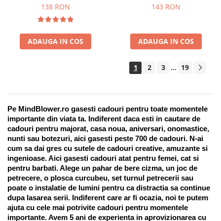
Suport pentru stilou, 9 piese
138 RON
143 RON
ADAUGA IN COS
ADAUGA IN COS
1
2
3
19
...
Pe MindBlower.ro gasesti cadouri pentru toate momentele 
importante din viata ta. Indiferent daca esti in cautare de 
cadouri pentru majorat, casa noua, aniversari, onomastice, 
nunti sau botezuri, aici gasesti peste 700 de cadouri. N-ai 
cum sa dai gres cu sutele de cadouri creative, amuzante si 
ingenioase. Aici gasesti cadouri atat pentru femei, cat si 
pentru barbati. Alege un pahar de bere cizma, un joc de 
petrecere, o plosca curcubeu, set turnul petrecerii sau 
poate o instalatie de lumini pentru ca distractia sa continue 
dupa lasarea serii. Indiferent care ar fi ocazia, noi te putem 
ajuta cu cele mai potrivite cadouri pentru momentele 
importante. Avem 5 ani de experienta in aprovizionarea cu 