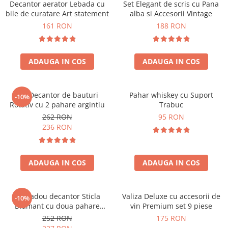
Decantor aerator Lebada cu
Set Elegant de scris cu Pana
bile de curatare Art statement
alba si Accesorii Vintage
161 RON
188 RON
ADAUGA IN COS
ADAUGA IN COS
Set Decantor de bauturi
Pahar whiskey cu Suport
-10%
Rotativ cu 2 pahare argintiu
Trabuc
262 RON
95 RON
236 RON
ADAUGA IN COS
ADAUGA IN COS
Set cadou decantor Sticla
Valiza Deluxe cu accesorii de
-10%
Diamant cu doua pahare
vin Premium set 9 piese
Deluxe
252 RON
175 RON