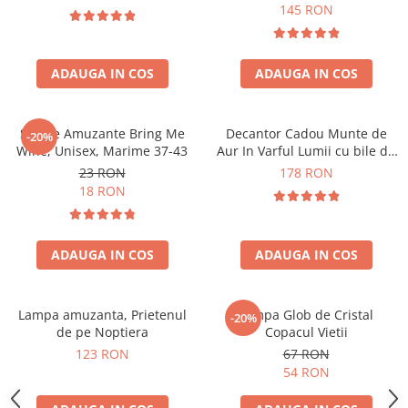
Forma C
145 RON
ADAUGA IN COS
ADAUGA IN COS
Sosete Amuzante Bring Me
Decantor Cadou Munte de
-20%
Wine, Unisex, Marime 37-43
Aur In Varful Lumii cu bile de
curatare
23 RON
178 RON
18 RON
ADAUGA IN COS
ADAUGA IN COS
Lampa amuzanta, Prietenul
Lampa Glob de Cristal
-20%
de pe Noptiera
Copacul Vietii
123 RON
67 RON
54 RON