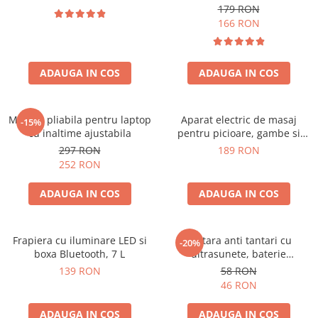
179 RON
166 RON
ADAUGA IN COS
ADAUGA IN COS
Masuta pliabila pentru laptop
Aparat electric de masaj
-15%
cu inaltime ajustabila
pentru picioare, gambe si
brate
297 RON
189 RON
252 RON
ADAUGA IN COS
ADAUGA IN COS
Frapiera cu iluminare LED si
Bratara anti tantari cu
-20%
boxa Bluetooth, 7 L
ultrasunete, baterie
reincarcabila 90mAh
139 RON
58 RON
46 RON
ADAUGA IN COS
ADAUGA IN COS