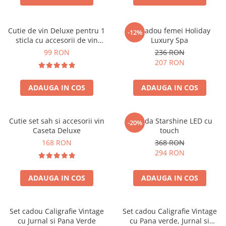
Cutie de vin Deluxe pentru 1
Set cadou femei Holiday
-12%
sticla cu accesorii de vin
Luxury Spa
incluse piele ecologica de
99 RON
236 RON
crocodil
207 RON
ADAUGA IN COS
ADAUGA IN COS
Cutie set sah si accesorii vin
Oglinda Starshine LED cu
-20%
Caseta Deluxe
touch
168 RON
368 RON
294 RON
ADAUGA IN COS
ADAUGA IN COS
Set cadou Caligrafie Vintage
Set cadou Caligrafie Vintage
cu Jurnal si Pana Verde
cu Pana verde, Jurnal si