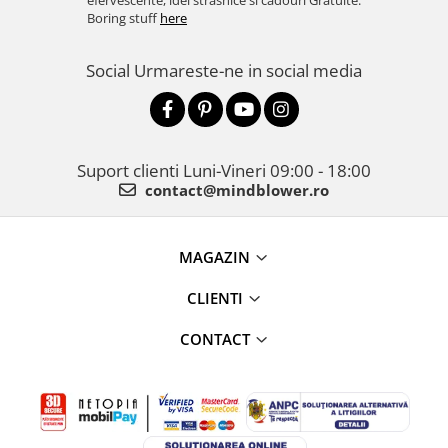
efervescente, idei strasnice si cadouri Gratuite.
Boring stuff
here
Social
Urmareste-ne in social media
Suport clienti
Luni-Vineri 09:00 - 18:00
contact@mindblower.ro
MAGAZIN
CLIENTI
CONTACT