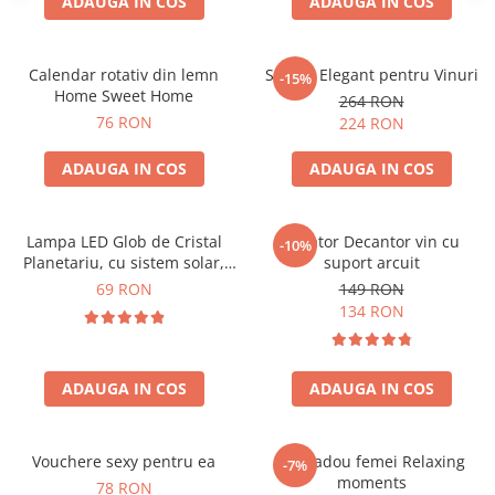
ADAUGA IN COS
ADAUGA IN COS
Calendar rotativ din lemn
Suport Elegant pentru Vinuri
-15%
Home Sweet Home
264 RON
76 RON
224 RON
ADAUGA IN COS
ADAUGA IN COS
Lampa LED Glob de Cristal
Aerator Decantor vin cu
-10%
Planetariu, cu sistem solar,
suport arcuit
cadou captivant
69 RON
149 RON
134 RON
ADAUGA IN COS
ADAUGA IN COS
Vouchere sexy pentru ea
Set cadou femei Relaxing
-7%
moments
78 RON