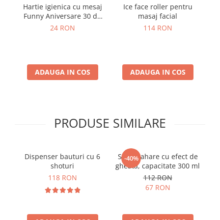
Hartie igienica cu mesaj
Ice face roller pentru
S
Funny Aniversare 30 de
masaj facial
l
ani
24 RON
114 RON
ADAUGA IN COS
ADAUGA IN COS
PRODUSE SIMILARE
Dispenser bauturi cu 6
Set 4 pahare cu efect de
S
-40%
shoturi
gheata, capacitate 300 ml
A
118 RON
112 RON
67 RON