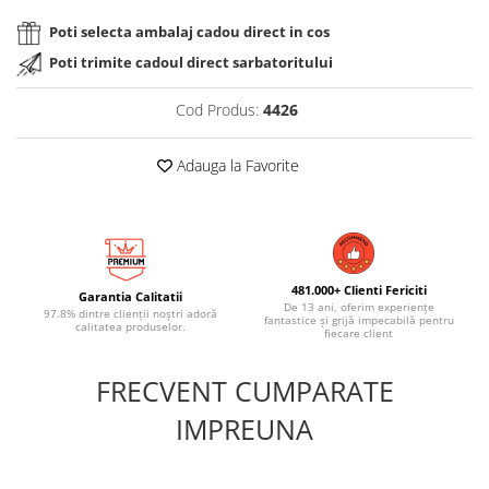
Poti selecta ambalaj cadou direct in cos
Poti trimite cadoul direct sarbatoritului
Cod Produs:
4426
Adauga la Favorite
481.000+ Clienti Fericiti
Garantia Calitatii
De 13 ani, oferim experiențe
97.8% dintre clienții noștri adoră
fantastice și grijă impecabilă pentru
calitatea produselor.
fiecare client
FRECVENT CUMPARATE
IMPREUNA