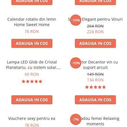
ADAUGA IN COS
ADAUGA IN COS
Calendar rotativ din lemn
Suport Elegant pentru Vinuri
-15%
Home Sweet Home
264 RON
76 RON
224 RON
ADAUGA IN COS
ADAUGA IN COS
Lampa LED Glob de Cristal
Aerator Decantor vin cu
-10%
Planetariu, cu sistem solar,
suport arcuit
cadou captivant
69 RON
149 RON
134 RON
ADAUGA IN COS
ADAUGA IN COS
Vouchere sexy pentru ea
Set cadou femei Relaxing
-7%
moments
78 RON