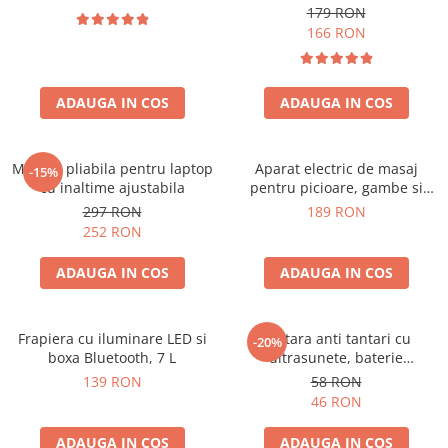
179 RON
166 RON
ADAUGA IN COS
ADAUGA IN COS
Masuta pliabila pentru laptop
Aparat electric de masaj
-15%
cu inaltime ajustabila
pentru picioare, gambe si
brate
297 RON
189 RON
252 RON
ADAUGA IN COS
ADAUGA IN COS
Frapiera cu iluminare LED si
Bratara anti tantari cu
-20%
boxa Bluetooth, 7 L
ultrasunete, baterie
reincarcabila 90mAh
139 RON
58 RON
46 RON
ADAUGA IN COS
ADAUGA IN COS