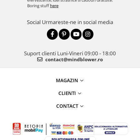
efervescente, idei strasnice si cadouri Gratuite.
Boring stuff
here
Social
Urmareste-ne in social media
Suport clienti
Luni-Vineri 09:00 - 18:00
contact@mindblower.ro
MAGAZIN
CLIENTI
CONTACT