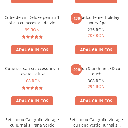
Cutie de vin Deluxe pentru 1
Set cadou femei Holiday
-12%
sticla cu accesorii de vin
Luxury Spa
incluse piele ecologica de
99 RON
236 RON
crocodil
207 RON
ADAUGA IN COS
ADAUGA IN COS
Cutie set sah si accesorii vin
Oglinda Starshine LED cu
-20%
Caseta Deluxe
touch
168 RON
368 RON
294 RON
ADAUGA IN COS
ADAUGA IN COS
Set cadou Caligrafie Vintage
Set cadou Caligrafie Vintage
cu Jurnal si Pana Verde
cu Pana verde, Jurnal si