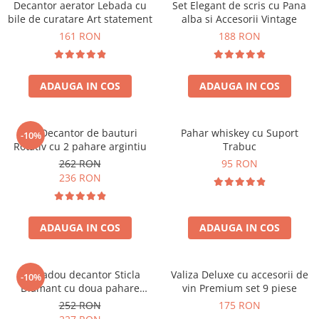
Decantor aerator Lebada cu
Set Elegant de scris cu Pana
bile de curatare Art statement
alba si Accesorii Vintage
161 RON
188 RON
ADAUGA IN COS
ADAUGA IN COS
Set Decantor de bauturi
Pahar whiskey cu Suport
-10%
Rotativ cu 2 pahare argintiu
Trabuc
262 RON
95 RON
236 RON
ADAUGA IN COS
ADAUGA IN COS
Set cadou decantor Sticla
Valiza Deluxe cu accesorii de
-10%
Diamant cu doua pahare
vin Premium set 9 piese
Deluxe
252 RON
175 RON