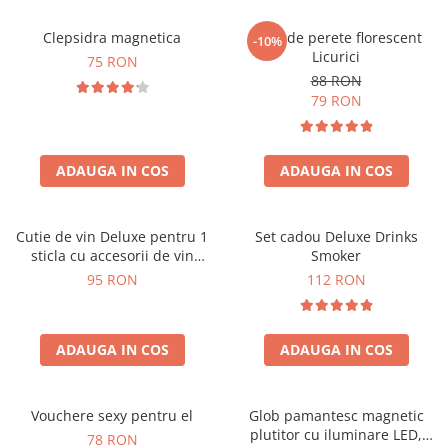
Clepsidra magnetica
Ceas de perete florescent
-10%
Licurici
75 RON
88 RON
79 RON
ADAUGA IN COS
ADAUGA IN COS
Cutie de vin Deluxe pentru 1
Set cadou Deluxe Drinks
sticla cu accesorii de vin
Smoker
incluse interior oranj
95 RON
112 RON
ADAUGA IN COS
ADAUGA IN COS
Vouchere sexy pentru el
Glob pamantesc magnetic
plutitor cu iluminare LED,
78 RON