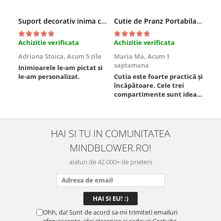
Suport decorativ inima cu mesaje, Cadou cu suflet
Cutie de Pranz Portabila cu Compartimente
Achizitie verificata
Achizitie verificata
Ach
Adriana Stoica,
Acum 5 zile
Maria Ma,
Acum 1
Sof
saptamana
Inimioarele le-am pictat si
Umb
le-am personalizat.
Cutia este foarte practică și
poz
încăpătoare. Cele trei
ori
compartimente sunt ideale
chi
pentru a separa
Mat
alimentele, iar închiderea
se 
este sigură, fără scurgeri. O
dim
folosesc aproape zilnic la
pot
HAI SI TU IN COMUNITATEA
serviciu și sunt foarte
mul
MINDBLOWER.RO!
mulțumită.
rec
ceva
alaturi de 42.000+ de prieteni
Ohh, da! Sunt de acord sa-mi trimiteti emailuri