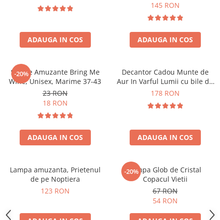
Forma C
145 RON
ADAUGA IN COS
ADAUGA IN COS
Sosete Amuzante Bring Me
Decantor Cadou Munte de
-20%
Wine, Unisex, Marime 37-43
Aur In Varful Lumii cu bile de
curatare
23 RON
178 RON
18 RON
ADAUGA IN COS
ADAUGA IN COS
Lampa amuzanta, Prietenul
Lampa Glob de Cristal
-20%
de pe Noptiera
Copacul Vietii
123 RON
67 RON
54 RON