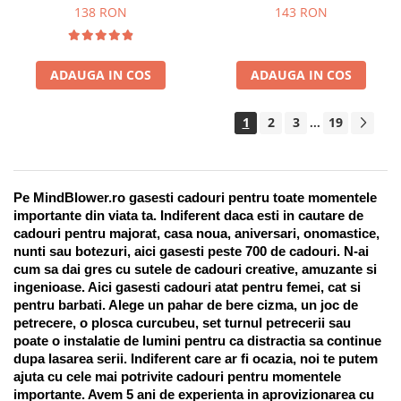
Suport pentru stilou, 9 piese
138 RON
143 RON
ADAUGA IN COS
ADAUGA IN COS
1
2
3
19
...
Pe MindBlower.ro gasesti cadouri pentru toate momentele 
importante din viata ta. Indiferent daca esti in cautare de 
cadouri pentru majorat, casa noua, aniversari, onomastice, 
nunti sau botezuri, aici gasesti peste 700 de cadouri. N-ai 
cum sa dai gres cu sutele de cadouri creative, amuzante si 
ingenioase. Aici gasesti cadouri atat pentru femei, cat si 
pentru barbati. Alege un pahar de bere cizma, un joc de 
petrecere, o plosca curcubeu, set turnul petrecerii sau 
poate o instalatie de lumini pentru ca distractia sa continue 
dupa lasarea serii. Indiferent care ar fi ocazia, noi te putem 
ajuta cu cele mai potrivite cadouri pentru momentele 
importante. Avem 5 ani de experienta in aprovizionarea cu 