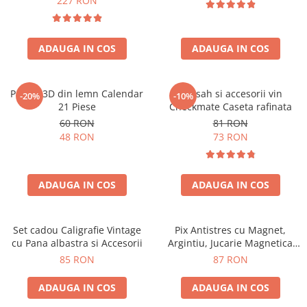
227 RON
ADAUGA IN COS
ADAUGA IN COS
Puzzle 3D din lemn Calendar
Set sah si accesorii vin
-20%
-10%
21 Piese
Checkmate Caseta rafinata
60 RON
81 RON
48 RON
73 RON
ADAUGA IN COS
ADAUGA IN COS
Set cadou Caligrafie Vintage
Pix Antistres cu Magnet,
cu Pana albastra si Accesorii
Argintiu, Jucarie Magnetica
pentru Birou
85 RON
87 RON
ADAUGA IN COS
ADAUGA IN COS