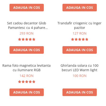
Cadouri Zodia Pesti
Cadouri Sfantul Andrei
Cadouri Fete
Cani si Termosuri
Cadouri Sfantul Alexandru
ADAUGA IN COS
ADAUGA IN COS
Pentru Copilul din tine
Jocuri si Puzzle
Cadouri Sfanta Ana
Cadouri Haioase
Produse pentru Calatorie
Cadouri Constantin si Elena
Set cadou decantor Glob
Trandafir criogenic cu Inger
Cadouri de Casa Noua
Seturi de caligrafie
Pamantesc cu 4 pahare
pazitor
Cadouri Sfanta Maria
Cadouri Majorat
Deluxe
293 RON
127 RON
Cadouri Sfintii Mihail si Gavriil
Cadouri pentru Nasi
Cadouri pentru Bunici
ADAUGA IN COS
ADAUGA IN COS
Cadouri pentru Prieteni
Cadouri pentru Sefi
Rama foto magnetica levitanta
Ghirlanda solara cu 100
Cel ce are tot
cu iluminare RGB
becuri LED Warm light
Cadouri Nunta si Cununie civila
142 RON
100 RON
ADAUGA IN COS
ADAUGA IN COS