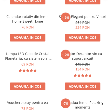
ADAUGA IN COS
ADAUGA IN COS
Calendar rotativ din lemn
Suport Elegant pentru Vinuri
-15%
Home Sweet Home
264 RON
76 RON
224 RON
ADAUGA IN COS
ADAUGA IN COS
Lampa LED Glob de Cristal
Aerator Decantor vin cu
-10%
Planetariu, cu sistem solar,
suport arcuit
cadou captivant
69 RON
149 RON
134 RON
ADAUGA IN COS
ADAUGA IN COS
Vouchere sexy pentru ea
Set cadou femei Relaxing
-7%
moments
78 RON