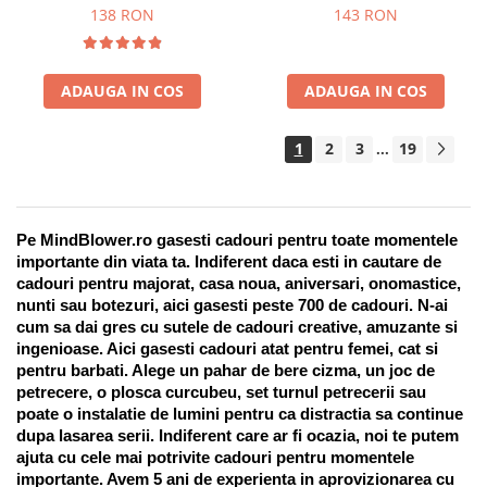
Suport pentru stilou, 9 piese
138 RON
143 RON
ADAUGA IN COS
ADAUGA IN COS
1
2
3
19
...
Pe MindBlower.ro gasesti cadouri pentru toate momentele 
importante din viata ta. Indiferent daca esti in cautare de 
cadouri pentru majorat, casa noua, aniversari, onomastice, 
nunti sau botezuri, aici gasesti peste 700 de cadouri. N-ai 
cum sa dai gres cu sutele de cadouri creative, amuzante si 
ingenioase. Aici gasesti cadouri atat pentru femei, cat si 
pentru barbati. Alege un pahar de bere cizma, un joc de 
petrecere, o plosca curcubeu, set turnul petrecerii sau 
poate o instalatie de lumini pentru ca distractia sa continue 
dupa lasarea serii. Indiferent care ar fi ocazia, noi te putem 
ajuta cu cele mai potrivite cadouri pentru momentele 
importante. Avem 5 ani de experienta in aprovizionarea cu 