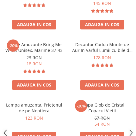
Forma C
145 RON
ADAUGA IN COS
ADAUGA IN COS
Sosete Amuzante Bring Me
Decantor Cadou Munte de
-20%
Wine, Unisex, Marime 37-43
Aur In Varful Lumii cu bile de
curatare
23 RON
178 RON
18 RON
ADAUGA IN COS
ADAUGA IN COS
Lampa amuzanta, Prietenul
Lampa Glob de Cristal
-20%
de pe Noptiera
Copacul Vietii
123 RON
67 RON
54 RON