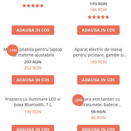
179 RON
166 RON
ADAUGA IN COS
ADAUGA IN COS
Masuta pliabila pentru laptop
Aparat electric de masaj
-15%
cu inaltime ajustabila
pentru picioare, gambe si
brate
297 RON
189 RON
252 RON
ADAUGA IN COS
ADAUGA IN COS
Frapiera cu iluminare LED si
Bratara anti tantari cu
-20%
boxa Bluetooth, 7 L
ultrasunete, baterie
reincarcabila 90mAh
139 RON
58 RON
46 RON
ADAUGA IN COS
ADAUGA IN COS