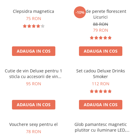
Clepsidra magnetica
Ceas de perete florescent
-10%
Licurici
75 RON
88 RON
79 RON
ADAUGA IN COS
ADAUGA IN COS
Cutie de vin Deluxe pentru 1
Set cadou Deluxe Drinks
sticla cu accesorii de vin
Smoker
incluse interior oranj
95 RON
112 RON
ADAUGA IN COS
ADAUGA IN COS
Vouchere sexy pentru el
Glob pamantesc magnetic
plutitor cu iluminare LED,
78 RON