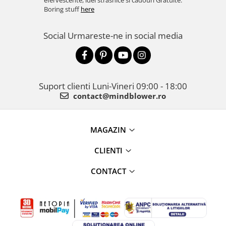
efervescente, idei strasnice si cadouri Gratuite.
Boring stuff
here
Social
Urmareste-ne in social media
Suport clienti
Luni-Vineri 09:00 - 18:00
contact@mindblower.ro
MAGAZIN
CLIENTI
CONTACT