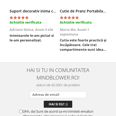
Suport decorativ inima cu mesaje, Cadou cu suflet
Cutie de Pranz Portabila cu Compartimente
Achizitie verificata
Achizitie verificata
Ach
Adriana Stoica,
Acum 3 zile
Maria Ma,
Acum 1
Sof
saptamana
Inimioarele le-am pictat si
Umb
le-am personalizat.
Cutia este foarte practică și
poz
încăpătoare. Cele trei
ori
compartimente sunt ideale
chi
pentru a separa
Mat
alimentele, iar închiderea
se 
este sigură, fără scurgeri. O
dim
folosesc aproape zilnic la
pot
HAI SI TU IN COMUNITATEA
serviciu și sunt foarte
mul
MINDBLOWER.RO!
mulțumită.
rec
ceva
alaturi de 42.000+ de prieteni
Ohh, da! Sunt de acord sa-mi trimiteti emailuri