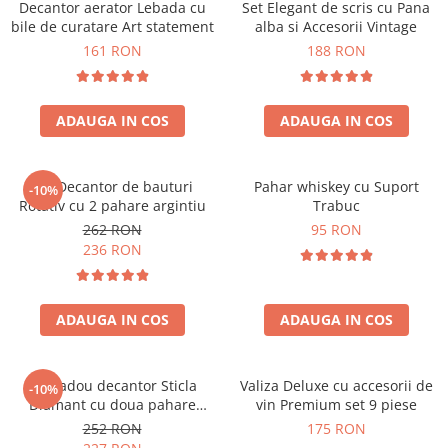
Decantor aerator Lebada cu
Set Elegant de scris cu Pana
bile de curatare Art statement
alba si Accesorii Vintage
161 RON
188 RON
ADAUGA IN COS
ADAUGA IN COS
Set Decantor de bauturi
Pahar whiskey cu Suport
-10%
Rotativ cu 2 pahare argintiu
Trabuc
262 RON
95 RON
236 RON
ADAUGA IN COS
ADAUGA IN COS
Set cadou decantor Sticla
Valiza Deluxe cu accesorii de
-10%
Diamant cu doua pahare
vin Premium set 9 piese
Deluxe
252 RON
175 RON