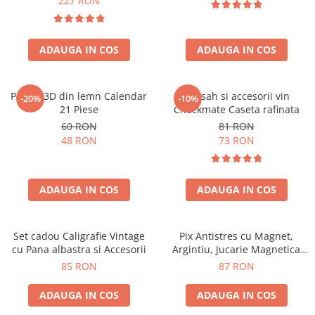
227 RON
ADAUGA IN COS
ADAUGA IN COS
Puzzle 3D din lemn Calendar
Set sah si accesorii vin
-20%
-10%
21 Piese
Checkmate Caseta rafinata
60 RON
81 RON
48 RON
73 RON
ADAUGA IN COS
ADAUGA IN COS
Set cadou Caligrafie Vintage
Pix Antistres cu Magnet,
cu Pana albastra si Accesorii
Argintiu, Jucarie Magnetica
pentru Birou
85 RON
87 RON
ADAUGA IN COS
ADAUGA IN COS