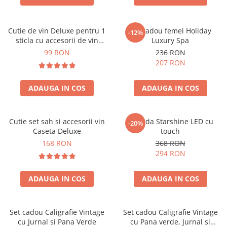
Cutie de vin Deluxe pentru 1
Set cadou femei Holiday
-12%
sticla cu accesorii de vin
Luxury Spa
incluse piele ecologica de
99 RON
236 RON
crocodil
207 RON
ADAUGA IN COS
ADAUGA IN COS
Cutie set sah si accesorii vin
Oglinda Starshine LED cu
-20%
Caseta Deluxe
touch
168 RON
368 RON
294 RON
ADAUGA IN COS
ADAUGA IN COS
Set cadou Caligrafie Vintage
Set cadou Caligrafie Vintage
cu Jurnal si Pana Verde
cu Pana verde, Jurnal si