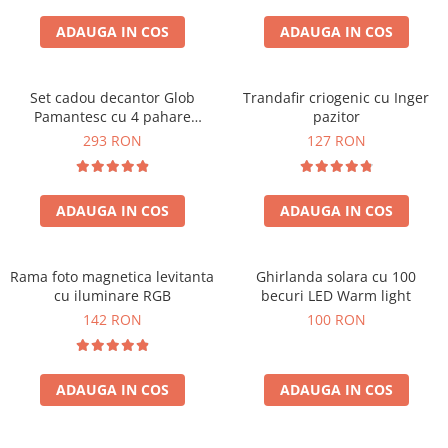
Cadouri Zodia Pesti
Cadouri Sfantul Andrei
Cadouri Fete
Cani si Termosuri
Cadouri Sfantul Alexandru
ADAUGA IN COS
ADAUGA IN COS
Pentru Copilul din tine
Jocuri si Puzzle
Cadouri Sfanta Ana
Cadouri Haioase
Produse pentru Calatorie
Cadouri Constantin si Elena
Set cadou decantor Glob
Trandafir criogenic cu Inger
Cadouri de Casa Noua
Seturi de caligrafie
Pamantesc cu 4 pahare
pazitor
Cadouri Sfanta Maria
Cadouri Majorat
Deluxe
293 RON
127 RON
Cadouri Sfintii Mihail si Gavriil
Cadouri pentru Nasi
Cadouri pentru Bunici
ADAUGA IN COS
ADAUGA IN COS
Cadouri pentru Prieteni
Cadouri pentru Sefi
Rama foto magnetica levitanta
Ghirlanda solara cu 100
Cel ce are tot
cu iluminare RGB
becuri LED Warm light
Cadouri Nunta si Cununie civila
142 RON
100 RON
ADAUGA IN COS
ADAUGA IN COS