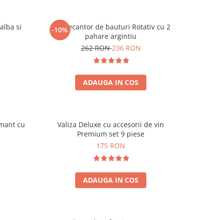
alba si
Set Decantor de bauturi Rotativ cu 2
-10%
pahare argintiu
262 RON
236 RON
ADAUGA IN COS
amant cu
Valiza Deluxe cu accesorii de vin
Premium set 9 piese
175 RON
ADAUGA IN COS