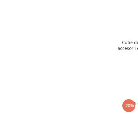
Cutie d
accesorii 
Ogli
-20%