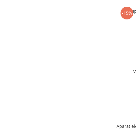
Sup
-15%
V
Aparat el