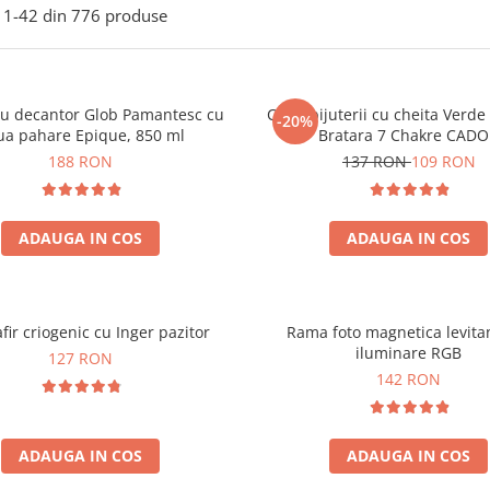
1-
42
din
776
produse
ou decantor Glob Pamantesc cu
Cutie bijuterii cu cheita Verd
-20%
ua pahare Epique, 850 ml
Bratara 7 Chakre CAD
188 RON
137 RON
109 RON
ADAUGA IN COS
ADAUGA IN COS
fir criogenic cu Inger pazitor
Rama foto magnetica levita
iluminare RGB
127 RON
142 RON
ADAUGA IN COS
ADAUGA IN COS