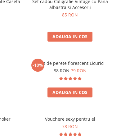
ate Caseta
Set cadou Caligrafie Vintage cu Pana
albastra si Accesorii
85 RON
ADAUGA IN COS
Ceas de perete florescent Licurici
-10%
88 RON
79 RON
ADAUGA IN COS
moker
Vouchere sexy pentru el
78 RON