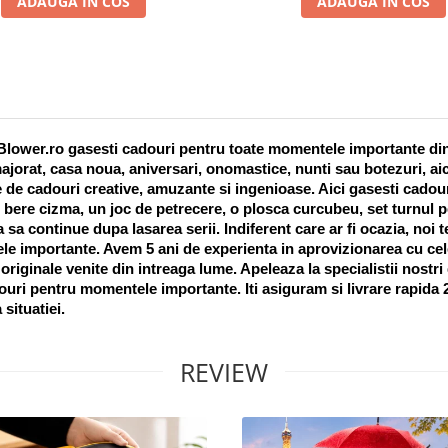
ADAUGA IN COS
ADAUGA IN COS
lower.ro gasesti cadouri pentru toate momentele importante din vi
ajorat, casa noua, aniversari, onomastice, nunti sau botezuri, aic
 de cadouri creative, amuzante si ingenioase. Aici gasesti cadouri
 bere cizma, un joc de petrecere, o plosca curcubeu, set turnul pet
a sa continue dupa lasarea serii. Indiferent care ar fi ocazia, noi 
e importante. Avem 5 ani de experienta in aprovizionarea cu cel
riginale venite din intreaga lume. Apeleaza la specialistii nostri
uri pentru momentele importante. Iti asiguram si livrare rapida 24
 situatiei. 
REVIEW