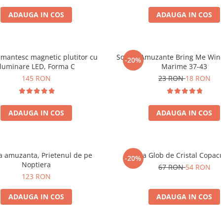
ADAUGA IN COS
ADAUGA IN COS
mantesc magnetic plutitor cu
Sosete Amuzante Bring Me Wine
-20%
iluminare LED, Forma C
Marime 37-43
145 RON
23 RON
18 RON
ADAUGA IN COS
ADAUGA IN COS
 amuzanta, Prietenul de pe
Lampa Glob de Cristal Copacu
-20%
Noptiera
67 RON
54 RON
123 RON
ADAUGA IN COS
ADAUGA IN COS