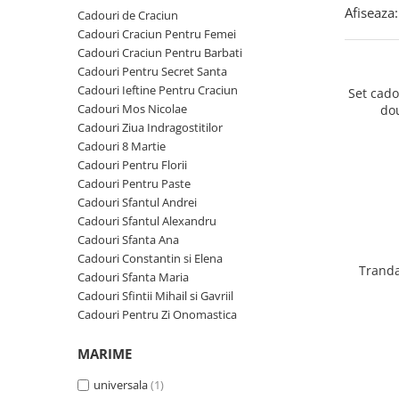
Cadouri Zodia Pesti
Cadouri Sfantul Andrei
Cadouri Fete
Afiseaza:
Cadouri de Craciun
Cani si Termosuri
Cadouri Sfantul Alexandru
Pentru Copilul din tine
Cadouri Craciun Pentru Femei
Jocuri si Puzzle
Cadouri Craciun Pentru Barbati
Cadouri Sfanta Ana
Cadouri Haioase
Cadouri Pentru Secret Santa
Produse pentru Calatorie
Cadouri Constantin si Elena
Cadouri de Casa Noua
Cadouri Ieftine Pentru Craciun
Set cad
Seturi de caligrafie
Cadouri Mos Nicolae
do
Cadouri Sfanta Maria
Cadouri Majorat
Cadouri Ziua Indragostitilor
Cadouri Sfintii Mihail si Gavriil
Cadouri pentru Nasi
Cadouri 8 Martie
Cadouri Pentru Florii
Cadouri pentru Bunici
Cadouri Pentru Paste
Cadouri pentru Prieteni
Cadouri Sfantul Andrei
Cadouri Sfantul Alexandru
Cadouri pentru Sefi
Cadouri Sfanta Ana
Cel ce are tot
Cadouri Constantin si Elena
Tranda
Cadouri Sfanta Maria
Cadouri Nunta si Cununie civila
Cadouri Sfintii Mihail si Gavriil
Cadouri Pentru Zi Onomastica
MARIME
universala
(1)