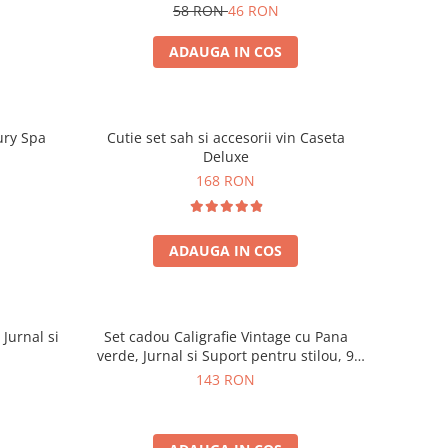
58 RON
46 RON
ADAUGA IN COS
ury Spa
Cutie set sah si accesorii vin Caseta
Deluxe
168 RON
ADAUGA IN COS
 Jurnal si
Set cadou Caligrafie Vintage cu Pana
verde, Jurnal si Suport pentru stilou, 9
piese
143 RON