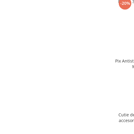
Puzzle 
-20%
Pix Antis
Cutie d
accesor