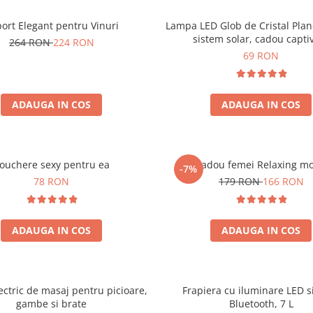
ort Elegant pentru Vinuri
Lampa LED Glob de Cristal Plan
sistem solar, cadou capti
264 RON
224 RON
69 RON
ADAUGA IN COS
ADAUGA IN COS
ouchere sexy pentru ea
Set cadou femei Relaxing m
-7%
78 RON
179 RON
166 RON
ADAUGA IN COS
ADAUGA IN COS
ectric de masaj pentru picioare,
Frapiera cu iluminare LED s
gambe si brate
Bluetooth, 7 L