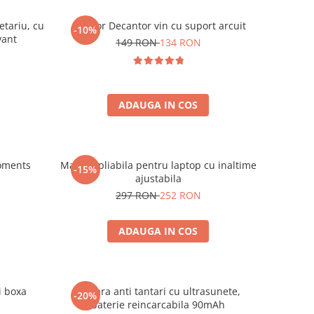
etariu, cu
Aerator Decantor vin cu suport arcuit
-10%
vant
149 RON
134 RON
ADAUGA IN COS
oments
Masuta pliabila pentru laptop cu inaltime
-15%
ajustabila
297 RON
252 RON
ADAUGA IN COS
i boxa
Bratara anti tantari cu ultrasunete,
-20%
baterie reincarcabila 90mAh