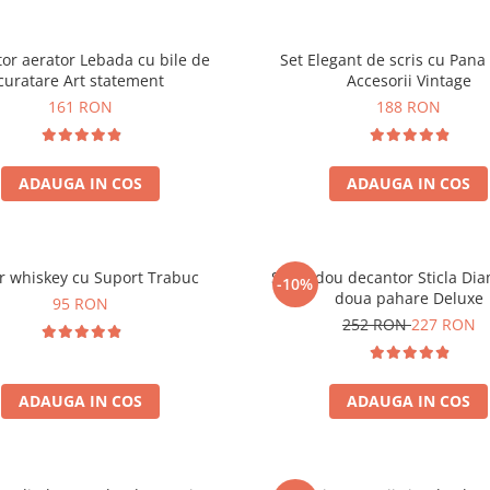
or aerator Lebada cu bile de
Set Elegant de scris cu Pana 
curatare Art statement
Accesorii Vintage
161 RON
188 RON
ADAUGA IN COS
ADAUGA IN COS
r whiskey cu Suport Trabuc
Set cadou decantor Sticla Di
-10%
doua pahare Deluxe
95 RON
252 RON
227 RON
ADAUGA IN COS
ADAUGA IN COS