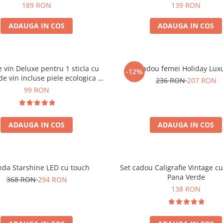
189 RON
139 RON
ADAUGA IN COS
ADAUGA IN COS
e vin Deluxe pentru 1 sticla cu
Set cadou femei Holiday Lux
-12%
de vin incluse piele ecologica de
236 RON
207 RON
crocodil
99 RON
ADAUGA IN COS
ADAUGA IN COS
nda Starshine LED cu touch
Set cadou Caligrafie Vintage cu
Pana Verde
368 RON
294 RON
138 RON