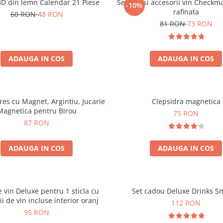
3D din lemn Calendar 21 Piese
Set sah si accesorii vin Checkm
-10%
rafinata
60 RON
48 RON
81 RON
73 RON
ADAUGA IN COS
ADAUGA IN COS
tres cu Magnet, Argintiu, Jucarie
Clepsidra magnetica
Magnetica pentru Birou
75 RON
87 RON
ADAUGA IN COS
ADAUGA IN COS
e vin Deluxe pentru 1 sticla cu
Set cadou Deluxe Drinks S
ii de vin incluse interior oranj
112 RON
95 RON