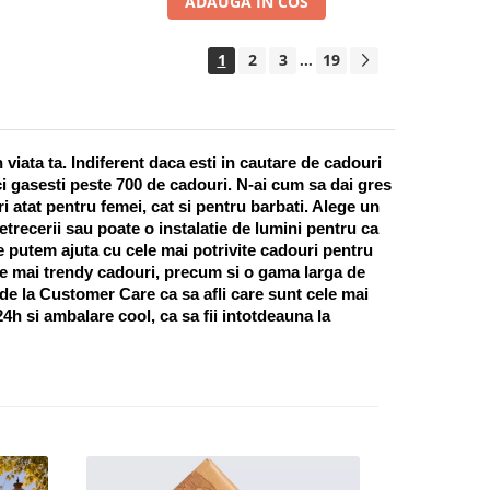
ADAUGA IN COS
1
2
3
19
...
ata ta. Indiferent daca esti in cautare de cadouri 
i gasesti peste 700 de cadouri. N-ai cum sa dai gres 
 atat pentru femei, cat si pentru barbati. Alege un 
recerii sau poate o instalatie de lumini pentru ca 
te putem ajuta cu cele mai potrivite cadouri pentru 
e mai trendy cadouri, precum si o gama larga de 
 de la Customer Care ca sa afli care sunt cele mai 
h si ambalare cool, ca sa fii intotdeauna la 