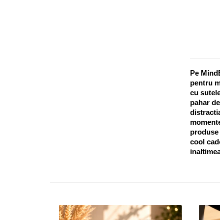
Pe MindB
pentru m
cu sutele
pahar de
distracti
momentel
produse o
cool cado
inaltimea