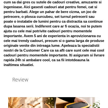
cum sa dai gres cu sutele de cadouri creative, amuzante si 
ingenioase. Aici gasesti cadouri atat pentru femei, cat si 
pentru barbati. Alege un pahar de bere cizma, un joc de 
petrecere, o plosca curcubeu, set turnul petrecerii sau 
poate o instalatie de lumini pentru ca distractia sa continue 
dupa lasarea serii. Indiferent care ar fi ocazia, noi te putem 
ajuta cu cele mai potrivite cadouri pentru momentele 
importante. Avem 5 ani de experienta in aprovizionarea cu 
cele mai trendy cadouri, precum si o gama larga de produse 
originale venite din intreaga lume. Apeleaza la specialistii 
nostri de la Customer Care ca sa afli care sunt cele mai cool 
cadouri pentru momentele importante. Iti asiguram si livrare 
rapida 24h si ambalare cool, ca sa fii intotdeauna la 
inaltimea situatiei. 
Review