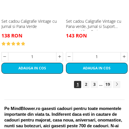
Set cadou Caligrafie Vintage cu
Set cadou Caligrafie Vintage cu
Jurnal si Pana Verde
Pana verde, Jurnal si Suport
pentru stilou, 9 piese
138 RON
143 RON
ADAUGA IN COS
ADAUGA IN COS
1
2
3
...
19
Pe MindBlower.ro gasesti cadouri pentru toate momentele 
importante din viata ta. Indiferent daca esti in cautare de 
cadouri pentru majorat, casa noua, aniversari, onomastice, 
nunti sau botezuri, aici gasesti peste 700 de cadouri. N-ai 