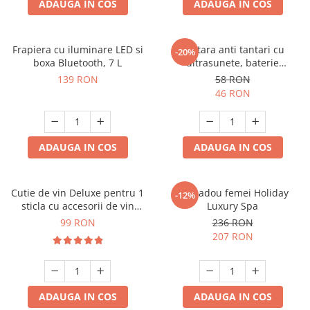
ADAUGA IN COS
ADAUGA IN COS
Frapiera cu iluminare LED si
Bratara anti tantari cu
-20%
boxa Bluetooth, 7 L
ultrasunete, baterie
reincarcabila 90mAh
139 RON
58 RON
46 RON
ADAUGA IN COS
ADAUGA IN COS
Cutie de vin Deluxe pentru 1
Set cadou femei Holiday
-12%
sticla cu accesorii de vin
Luxury Spa
incluse piele ecologica de
99 RON
236 RON
crocodil
207 RON
ADAUGA IN COS
ADAUGA IN COS