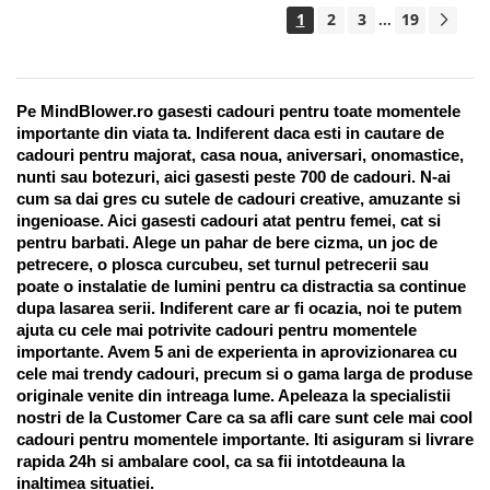
1
2
3
19
...
Pe MindBlower.ro gasesti cadouri pentru toate momentele 
importante din viata ta. Indiferent daca esti in cautare de 
cadouri pentru majorat, casa noua, aniversari, onomastice, 
nunti sau botezuri, aici gasesti peste 700 de cadouri. N-ai 
cum sa dai gres cu sutele de cadouri creative, amuzante si 
ingenioase. Aici gasesti cadouri atat pentru femei, cat si 
pentru barbati. Alege un pahar de bere cizma, un joc de 
petrecere, o plosca curcubeu, set turnul petrecerii sau 
poate o instalatie de lumini pentru ca distractia sa continue 
dupa lasarea serii. Indiferent care ar fi ocazia, noi te putem 
ajuta cu cele mai potrivite cadouri pentru momentele 
importante. Avem 5 ani de experienta in aprovizionarea cu 
cele mai trendy cadouri, precum si o gama larga de produse 
originale venite din intreaga lume. Apeleaza la specialistii 
nostri de la Customer Care ca sa afli care sunt cele mai cool 
cadouri pentru momentele importante. Iti asiguram si livrare 
rapida 24h si ambalare cool, ca sa fii intotdeauna la 
inaltimea situatiei. 