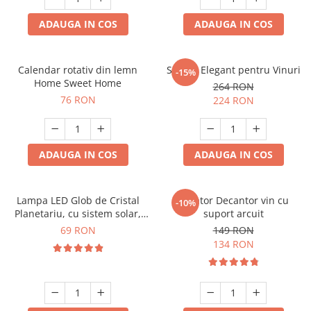
ADAUGA IN COS
ADAUGA IN COS
Calendar rotativ din lemn
Suport Elegant pentru Vinuri
-15%
Home Sweet Home
264 RON
76 RON
224 RON
ADAUGA IN COS
ADAUGA IN COS
Lampa LED Glob de Cristal
Aerator Decantor vin cu
-10%
Planetariu, cu sistem solar,
suport arcuit
cadou captivant
69 RON
149 RON
134 RON