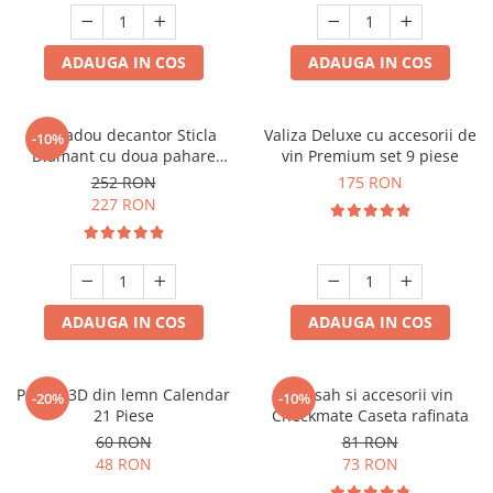
ADAUGA IN COS
ADAUGA IN COS
Set cadou decantor Sticla
Valiza Deluxe cu accesorii de
-10%
Diamant cu doua pahare
vin Premium set 9 piese
Deluxe
252 RON
175 RON
227 RON
ADAUGA IN COS
ADAUGA IN COS
Puzzle 3D din lemn Calendar
Set sah si accesorii vin
-20%
-10%
21 Piese
Checkmate Caseta rafinata
60 RON
81 RON
48 RON
73 RON