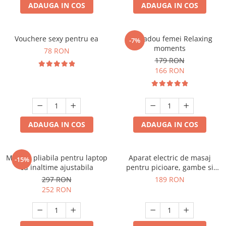
ADAUGA IN COS
ADAUGA IN COS
Vouchere sexy pentru ea
Set cadou femei Relaxing
-7%
moments
78 RON
179 RON
166 RON
ADAUGA IN COS
ADAUGA IN COS
Masuta pliabila pentru laptop
Aparat electric de masaj
-15%
cu inaltime ajustabila
pentru picioare, gambe si
brate
297 RON
189 RON
252 RON