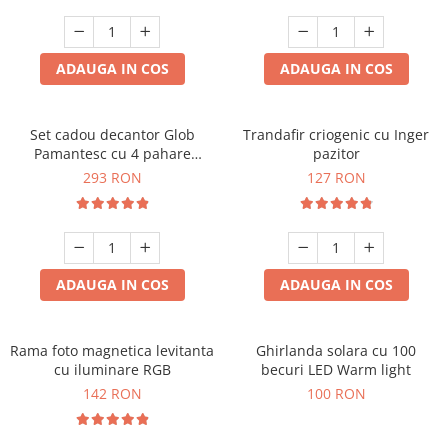
Cadouri Zodia Pesti
Cadouri Sfantul Andrei
Cadouri Fete
Cani si Termosuri
Cadouri Sfantul Alexandru
Pentru Copilul din tine
Jocuri si Puzzle
Cadouri Sfanta Ana
ADAUGA IN COS
ADAUGA IN COS
Cadouri Haioase
Produse pentru Calatorie
Cadouri Constantin si Elena
Cadouri de Casa Noua
Seturi de caligrafie
Cadouri Sfanta Maria
Cadouri Majorat
Set cadou decantor Glob
Trandafir criogenic cu Inger
Pamantesc cu 4 pahare
pazitor
Cadouri Sfintii Mihail si Gavriil
Cadouri pentru Nasi
Deluxe
293 RON
127 RON
Cadouri pentru Bunici
Cadouri pentru Prieteni
Cadouri pentru Sefi
ADAUGA IN COS
ADAUGA IN COS
Cel ce are tot
Cadouri Nunta si Cununie civila
Rama foto magnetica levitanta
Ghirlanda solara cu 100
cu iluminare RGB
becuri LED Warm light
142 RON
100 RON