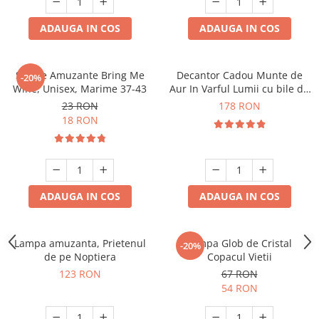
ADAUGA IN COS
ADAUGA IN COS
Sosete Amuzante Bring Me
Decantor Cadou Munte de
-20%
Wine, Unisex, Marime 37-43
Aur In Varful Lumii cu bile de
curatare
23 RON
178 RON
18 RON
ADAUGA IN COS
ADAUGA IN COS
Lampa amuzanta, Prietenul
Lampa Glob de Cristal
-20%
de pe Noptiera
Copacul Vietii
123 RON
67 RON
54 RON