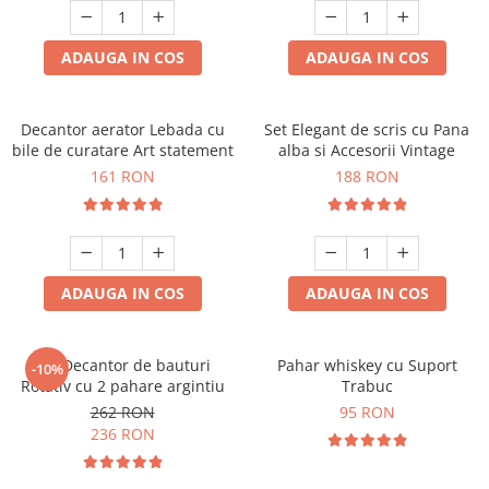
ADAUGA IN COS
ADAUGA IN COS
Decantor aerator Lebada cu
Set Elegant de scris cu Pana
bile de curatare Art statement
alba si Accesorii Vintage
161 RON
188 RON
ADAUGA IN COS
ADAUGA IN COS
Set Decantor de bauturi
Pahar whiskey cu Suport
-10%
Rotativ cu 2 pahare argintiu
Trabuc
262 RON
95 RON
236 RON