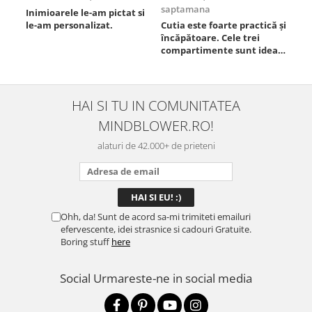
saptamana
Inimioarele le-am pictat si
Umb
le-am personalizat.
Cutia este foarte practică și
poz
încăpătoare. Cele trei
ori
compartimente sunt ideale
chi
pentru a separa
Mat
alimentele, iar închiderea
se 
este sigură, fără scurgeri. O
dim
folosesc aproape zilnic la
pot
HAI SI TU IN COMUNITATEA
serviciu și sunt foarte
mul
MINDBLOWER.RO!
mulțumită.
rec
ceva
alaturi de 42.000+ de prieteni
Ohh, da! Sunt de acord sa-mi trimiteti emailuri
efervescente, idei strasnice si cadouri Gratuite.
Boring stuff
here
Social
Urmareste-ne in social media