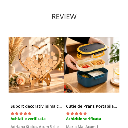
REVIEW
Suport decorativ inima cu mesaje, Cadou cu suflet
Cutie de Pranz Portabila cu Compartimente
Achizitie verificata
Achizitie verificata
Ach
Adriana Stoica,
Acum 5 zile
Maria Ma,
Acum 1
Sof