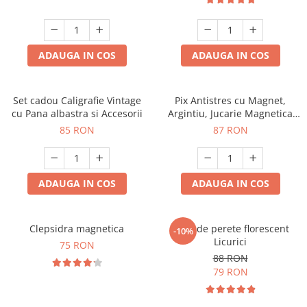
ADAUGA IN COS
ADAUGA IN COS
Set cadou Caligrafie Vintage
Pix Antistres cu Magnet,
cu Pana albastra si Accesorii
Argintiu, Jucarie Magnetica
pentru Birou
85 RON
87 RON
ADAUGA IN COS
ADAUGA IN COS
Clepsidra magnetica
Ceas de perete florescent
-10%
Licurici
75 RON
88 RON
79 RON