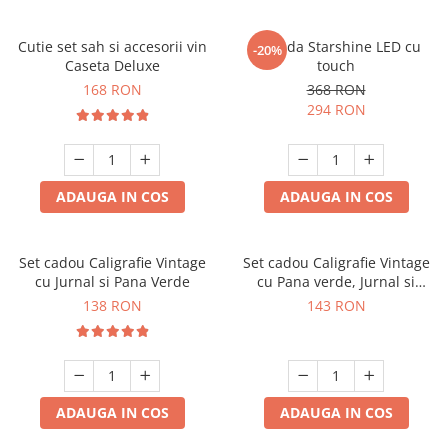
Cutie set sah si accesorii vin
Oglinda Starshine LED cu
-20%
Caseta Deluxe
touch
168 RON
368 RON
294 RON
ADAUGA IN COS
ADAUGA IN COS
Set cadou Caligrafie Vintage
Set cadou Caligrafie Vintage
cu Jurnal si Pana Verde
cu Pana verde, Jurnal si
Suport pentru stilou, 9 piese
138 RON
143 RON
ADAUGA IN COS
ADAUGA IN COS