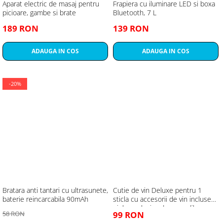
Aparat electric de masaj pentru
Frapiera cu iluminare LED si boxa
picioare, gambe si brate
Bluetooth, 7 L
189 RON
139 RON
ADAUGA IN COS
ADAUGA IN COS
-20%
Bratara anti tantari cu ultrasunete,
Cutie de vin Deluxe pentru 1
baterie reincarcabila 90mAh
sticla cu accesorii de vin incluse
piele ecologica de crocodil
58 RON
99 RON