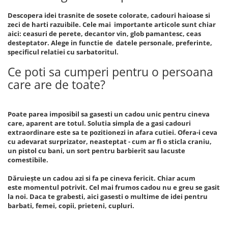
Descopera idei trasnite de sosete colorate, cadouri haioase si
zeci de harti razuibile. Cele mai importante articole sunt chiar
aici: ceasuri de perete, decantor vin, glob pamantesc, ceas
desteptator. Alege in functie de datele personale, preferinte,
specificul relatiei cu sarbatoritul.
Ce poti sa cumperi pentru o persoana
care are de toate?
Poate parea imposibil sa gasesti un cadou unic pentru cineva
care, aparent are totul. Solutia simpla de a gasi cadouri
extraordinare este sa te pozitionezi in afara cutiei. Ofera-i ceva
cu adevarat surprizator, neasteptat - cum ar fi o sticla craniu,
un pistol cu bani, un sort pentru barbierit sau lacuste
comestibile.
Dăruiește un cadou azi si fa pe cineva fericit. Chiar acum
este momentul potrivit. Cel mai frumos cadou nu e greu se gasit
la noi. Daca te grabesti, aici gasesti o multime de idei pentru
barbati, femei, copii, prieteni, cupluri.