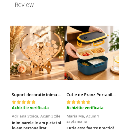
Review
Suport decorativ inima cu mesaje, Cadou cu suflet
Cutie de Pranz Portabila cu Compartimente
Achizitie verificata
Achizitie verificata
Achi
Adriana Stoica,
Acum 3 zile
Maria Ma,
Acum 1
Sofi
saptamana
Inimioarele le-am pictat si
Umbr
le-am personalizat.
Cutia este foarte practică
poze