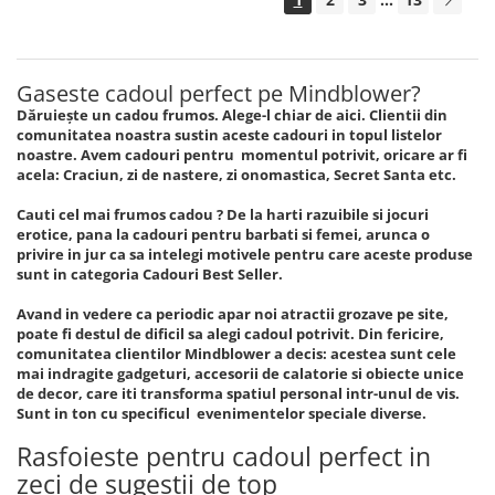
Gaseste cadoul perfect pe Mindblower?
Dăruiește un cadou frumos. Alege-l chiar de aici. Clientii din
comunitatea noastra sustin aceste cadouri in topul listelor
noastre. Avem cadouri pentru momentul potrivit, oricare ar fi
acela: Craciun, zi de nastere, zi onomastica, Secret Santa etc.
Cauti cel mai frumos cadou ? De la harti razuibile si jocuri
erotice, pana la cadouri pentru barbati si femei, arunca o
privire in jur ca sa intelegi motivele pentru care aceste produse
sunt in categoria Cadouri Best Seller.
Avand in vedere ca periodic apar noi atractii grozave pe site,
poate fi destul de dificil sa alegi cadoul potrivit. Din fericire,
comunitatea clientilor Mindblower a decis: acestea sunt cele
mai indragite gadgeturi, accesorii de calatorie si obiecte unice
de decor, care iti transforma spatiul personal intr-unul de vis.
Sunt in ton cu specificul evenimentelor speciale diverse.
Rasfoieste pentru cadoul perfect in
zeci de sugestii de top