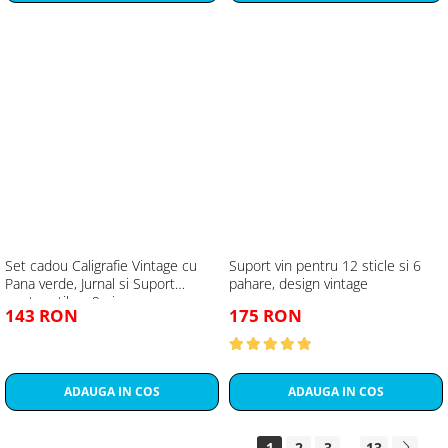
Set cadou Caligrafie Vintage cu
Suport vin pentru 12 sticle si 6
Pana verde, Jurnal si Suport
pahare, design vintage
pentru stilou, 9 piese
143 RON
175 RON
ADAUGA IN COS
ADAUGA IN COS
1
2
3
...
13