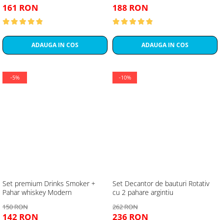
161 RON
188 RON
ADAUGA IN COS
ADAUGA IN COS
-5%
-10%
Set premium Drinks Smoker +
Set Decantor de bauturi Rotativ
Pahar whiskey Modern
cu 2 pahare argintiu
150 RON
262 RON
142 RON
236 RON