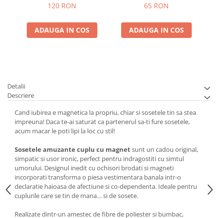
120 RON
65 RON
ADAUGA IN COS
ADAUGA IN COS
Detalii
Descriere
Cand iubirea e magnetica la propriu, chiar si sosetele tin sa stea
impreuna! Daca te-ai saturat ca partenerul sa-ti fure sosetele,
acum macar le poti lipi la loc cu stil!
Sosetele amuzante cuplu cu magnet
sunt un cadou original,
simpatic si usor ironic, perfect pentru indragostiti cu simtul
umorului. Designul inedit cu ochisori brodati si magneti
incorporati transforma o piesa vestimentara banala intr-o
declaratie haioasa de afectiune si co-dependenta. Ideale pentru
cuplurile care se tin de mana… si de sosete.
Realizate dintr-un amestec de fibre de poliester si bumbac,