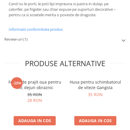
Cand nu le porti, le poti lipi impreuna si pastra in dulap, pe
calorifer, pe frigider sau chiar expuse pe suporturi decorative –
pentru ca si sosetele merita o poveste de dragoste.
Informatii conformitate produs
Review-uri
(1)
PRODUSE ALTERNATIVE
Forma de prajit oua pentru
Husa pentru schimbatorul
-20%
mic dejun obraznic
de viteze Gangsta
35 RON
35 RON
28 RON
ADAUGA IN COS
ADAUGA IN COS