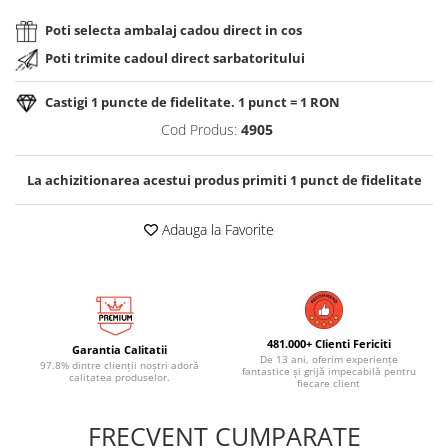
Poti selecta ambalaj cadou direct in cos
Poti trimite cadoul direct sarbatoritului
Castigi
1
puncte de fidelitate. 1 punct = 1 RON
Cod Produs:
4905
La achizitionarea acestui produs primiti
1
punct de fidelitate
Adauga la Favorite
481.000+ Clienti Fericiti
Garantia Calitatii
De 13 ani, oferim experiențe
97.8% dintre clienții noștri adoră
fantastice și grijă impecabilă pentru
calitatea produselor.
fiecare client
FRECVENT CUMPARATE