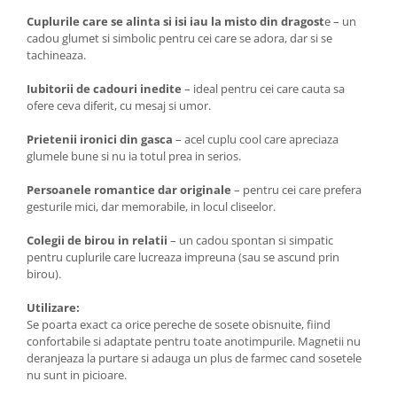
Cuplurile care se alinta si isi iau la misto din dragost
e – un
cadou glumet si simbolic pentru cei care se adora, dar si se
tachineaza.
Iubitorii de cadouri inedite
– ideal pentru cei care cauta sa
ofere ceva diferit, cu mesaj si umor.
Prietenii ironici din gasca
– acel cuplu cool care apreciaza
glumele bune si nu ia totul prea in serios.
Persoanele romantice dar originale
– pentru cei care prefera
gesturile mici, dar memorabile, in locul cliseelor.
Colegii de birou in relatii
– un cadou spontan si simpatic
pentru cuplurile care lucreaza impreuna (sau se ascund prin
birou).
Utilizare:
Se poarta exact ca orice pereche de sosete obisnuite, fiind
confortabile si adaptate pentru toate anotimpurile. Magnetii nu
deranjeaza la purtare si adauga un plus de farmec cand sosetele
nu sunt in picioare.