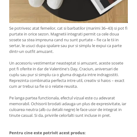
Se potrivesc atat femeilor, cat si barbatilor (marimi 36–43) si pot fi
purtate in orice sezon. Magnetii integrati permit ca cele doua
sosete sa stea impreuna cand nu sunt purtate – fie ca le tii in
sertar, le usuci dupa spalare sau pur si simplu le expui ca parte
dintr-un outfit amuzant.
Un accesoriu vestimentar neasteptat si amuzant, aceste sosete
pot fi oferite in dar de Valentine's Day, Craciun, aniversari de
cuplu sau pur si simplu ca o gluma draguta intre indragostiti.
Reprezinta combinatia perfecta intre util, creativ si haios – exact
cum ar trebui sa fie si o relatie reusita.
Pe langa partea functionala, efectul vizual este cu adevarat
memorabil. Ochisorii brodati adauga un plus de expresivitate, iar
culoarea neutra (alb cu detalii negre) le face usor de integrat in
tinute casual. Si da, privirile celorlalti sunt incluse in pret.
Pentru cine este potrivit acest produs: