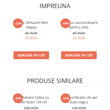
IMPREUNA
Breloc Amuzant Bee
Piatra cu ascunzatoare
B
-25%
-44%
Happy
pentru chei
45 RON
45 RON
34 RON
25 RON
ADAUGA IN COS
ADAUGA IN COS
PRODUSE SIMILARE
Set 4 Pahare Cafea cu
Mini purificator de aer
Se
-40%
-52%
Pereti Dubli 150 ml
auto negru
200 RON
136 RON