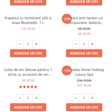
ADAUGA IN COS
ADAUGA IN COS
Frapiera cu iluminare LED si
Bratara anti tantari cu
-20%
boxa Bluetooth, 7 L
ultrasunete, baterie
reincarcabila 90mAh
139 RON
58 RON
46 RON
ADAUGA IN COS
ADAUGA IN COS
Cutie de vin Deluxe pentru 1
Set cadou femei Holiday
-12%
sticla cu accesorii de vin
Luxury Spa
incluse piele ecologica de
99 RON
236 RON
crocodil
207 RON
ADAUGA IN COS
ADAUGA IN COS