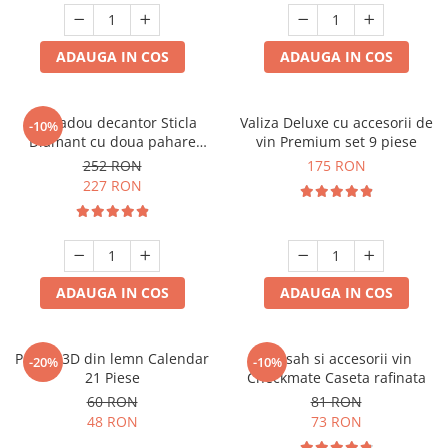
ADAUGA IN COS
ADAUGA IN COS
Set cadou decantor Sticla
Valiza Deluxe cu accesorii de
-10%
Diamant cu doua pahare
vin Premium set 9 piese
Deluxe
252 RON
175 RON
227 RON
ADAUGA IN COS
ADAUGA IN COS
Puzzle 3D din lemn Calendar
Set sah si accesorii vin
-20%
-10%
21 Piese
Checkmate Caseta rafinata
60 RON
81 RON
48 RON
73 RON