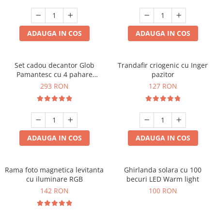
Cadouri Zodia Pesti
Cadouri Sfantul Andrei
Cadouri Fete
Cani si Termosuri
Cadouri Sfantul Alexandru
Pentru Copilul din tine
Jocuri si Puzzle
Cadouri Sfanta Ana
ADAUGA IN COS
ADAUGA IN COS
Cadouri Haioase
Produse pentru Calatorie
Cadouri Constantin si Elena
Cadouri de Casa Noua
Seturi de caligrafie
Cadouri Sfanta Maria
Cadouri Majorat
Set cadou decantor Glob
Trandafir criogenic cu Inger
Pamantesc cu 4 pahare
pazitor
Cadouri Sfintii Mihail si Gavriil
Cadouri pentru Nasi
Deluxe
293 RON
127 RON
Cadouri pentru Bunici
Cadouri pentru Prieteni
Cadouri pentru Sefi
ADAUGA IN COS
ADAUGA IN COS
Cel ce are tot
Cadouri Nunta si Cununie civila
Rama foto magnetica levitanta
Ghirlanda solara cu 100
cu iluminare RGB
becuri LED Warm light
142 RON
100 RON