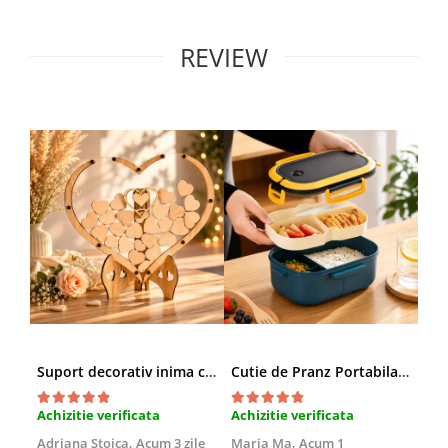
REVIEW
Suport decorativ inima cu mesaje, Cadou cu suflet
Cutie de Pranz Portabila cu Compartimente
Achizitie verificata
Achizitie verificata
Ach
Adriana Stoica,
Acum 3 zile
Maria Ma,
Acum 1
Sof