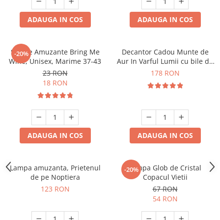
ADAUGA IN COS
ADAUGA IN COS
Sosete Amuzante Bring Me
Decantor Cadou Munte de
-20%
Wine, Unisex, Marime 37-43
Aur In Varful Lumii cu bile de
curatare
23 RON
178 RON
18 RON
ADAUGA IN COS
ADAUGA IN COS
Lampa amuzanta, Prietenul
Lampa Glob de Cristal
-20%
de pe Noptiera
Copacul Vietii
123 RON
67 RON
54 RON