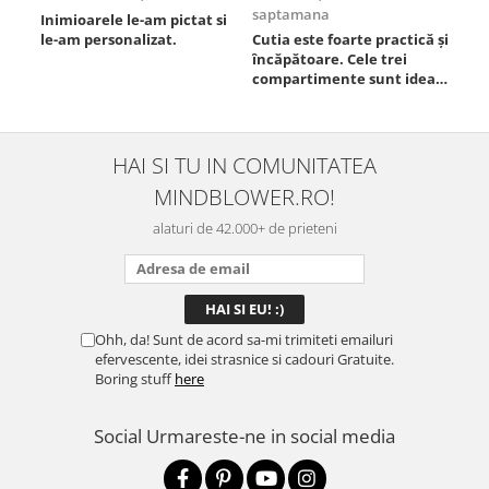
saptamana
Inimioarele le-am pictat si
Umb
le-am personalizat.
Cutia este foarte practică și
poz
încăpătoare. Cele trei
ori
compartimente sunt ideale
chi
pentru a separa
Mat
alimentele, iar închiderea
se 
este sigură, fără scurgeri. O
dim
folosesc aproape zilnic la
pot
HAI SI TU IN COMUNITATEA
serviciu și sunt foarte
mul
MINDBLOWER.RO!
mulțumită.
rec
ceva
alaturi de 42.000+ de prieteni
Ohh, da! Sunt de acord sa-mi trimiteti emailuri
efervescente, idei strasnice si cadouri Gratuite.
Boring stuff
here
Social
Urmareste-ne in social media