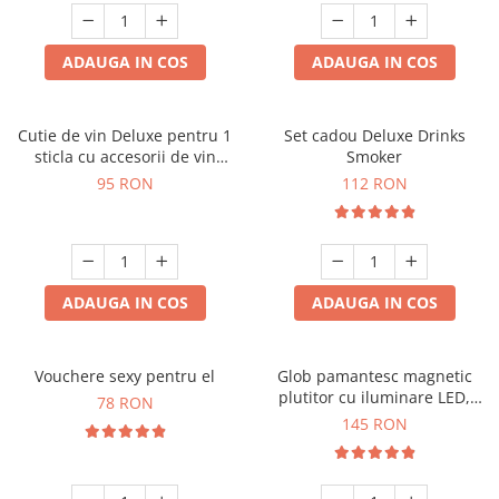
ADAUGA IN COS
ADAUGA IN COS
Cutie de vin Deluxe pentru 1
Set cadou Deluxe Drinks
sticla cu accesorii de vin
Smoker
incluse interior oranj
95 RON
112 RON
ADAUGA IN COS
ADAUGA IN COS
Vouchere sexy pentru el
Glob pamantesc magnetic
plutitor cu iluminare LED,
78 RON
Forma C
145 RON