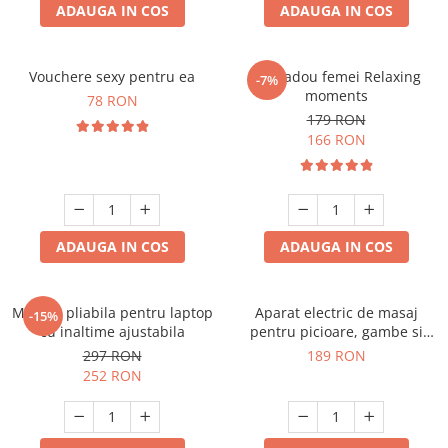
ADAUGA IN COS
ADAUGA IN COS
Vouchere sexy pentru ea
Set cadou femei Relaxing
-7%
moments
78 RON
179 RON
166 RON
ADAUGA IN COS
ADAUGA IN COS
Masuta pliabila pentru laptop
Aparat electric de masaj
-15%
cu inaltime ajustabila
pentru picioare, gambe si
brate
297 RON
189 RON
252 RON