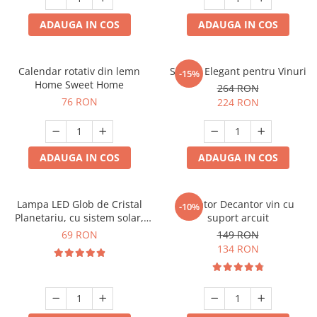
ADAUGA IN COS
ADAUGA IN COS
Calendar rotativ din lemn
Suport Elegant pentru Vinuri
-15%
Home Sweet Home
264 RON
76 RON
224 RON
ADAUGA IN COS
ADAUGA IN COS
Lampa LED Glob de Cristal
Aerator Decantor vin cu
-10%
Planetariu, cu sistem solar,
suport arcuit
cadou captivant
69 RON
149 RON
134 RON