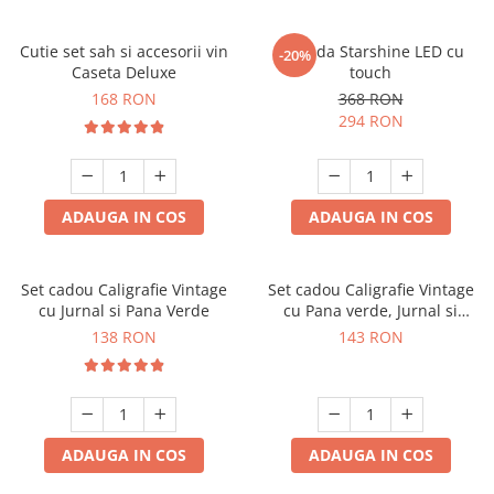
Cutie set sah si accesorii vin
Oglinda Starshine LED cu
-20%
Caseta Deluxe
touch
168 RON
368 RON
294 RON
ADAUGA IN COS
ADAUGA IN COS
Set cadou Caligrafie Vintage
Set cadou Caligrafie Vintage
cu Jurnal si Pana Verde
cu Pana verde, Jurnal si
Suport pentru stilou, 9 piese
138 RON
143 RON
ADAUGA IN COS
ADAUGA IN COS