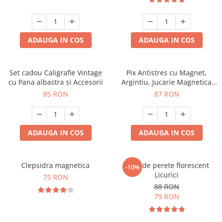
ADAUGA IN COS
ADAUGA IN COS
Set cadou Caligrafie Vintage
Pix Antistres cu Magnet,
cu Pana albastra si Accesorii
Argintiu, Jucarie Magnetica
pentru Birou
85 RON
87 RON
ADAUGA IN COS
ADAUGA IN COS
Clepsidra magnetica
Ceas de perete florescent
-10%
Licurici
75 RON
88 RON
79 RON