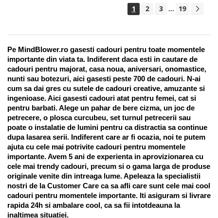
1
2
3
19
...
Pe MindBlower.ro gasesti cadouri pentru toate momentele 
importante din viata ta. Indiferent daca esti in cautare de 
cadouri pentru majorat, casa noua, aniversari, onomastice, 
nunti sau botezuri, aici gasesti peste 700 de cadouri. N-ai 
cum sa dai gres cu sutele de cadouri creative, amuzante si 
ingenioase. Aici gasesti cadouri atat pentru femei, cat si 
pentru barbati. Alege un pahar de bere cizma, un joc de 
petrecere, o plosca curcubeu, set turnul petrecerii sau 
poate o instalatie de lumini pentru ca distractia sa continue 
dupa lasarea serii. Indiferent care ar fi ocazia, noi te putem 
ajuta cu cele mai potrivite cadouri pentru momentele 
importante. Avem 5 ani de experienta in aprovizionarea cu 
cele mai trendy cadouri, precum si o gama larga de produse 
originale venite din intreaga lume. Apeleaza la specialistii 
nostri de la Customer Care ca sa afli care sunt cele mai cool 
cadouri pentru momentele importante. Iti asiguram si livrare 
rapida 24h si ambalare cool, ca sa fii intotdeauna la 
inaltimea situatiei. 