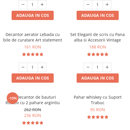
ADAUGA IN COS
ADAUGA IN COS
Decantor aerator Lebada cu
Set Elegant de scris cu Pana
bile de curatare Art statement
alba si Accesorii Vintage
161 RON
188 RON
ADAUGA IN COS
ADAUGA IN COS
Set Decantor de bauturi
Pahar whiskey cu Suport
-10%
Rotativ cu 2 pahare argintiu
Trabuc
262 RON
95 RON
236 RON