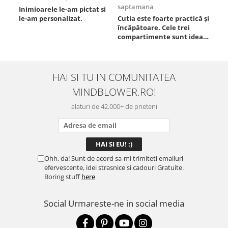
saptamana
Inimioarele le-am pictat si
Umb
le-am personalizat.
Cutia este foarte practică și
poz
încăpătoare. Cele trei
ori
compartimente sunt ideale
chi
pentru a separa
Mat
alimentele, iar închiderea
se 
este sigură, fără scurgeri. O
dim
folosesc aproape zilnic la
pot
HAI SI TU IN COMUNITATEA
serviciu și sunt foarte
mul
MINDBLOWER.RO!
mulțumită.
rec
ceva
alaturi de 42.000+ de prieteni
Ohh, da! Sunt de acord sa-mi trimiteti emailuri
efervescente, idei strasnice si cadouri Gratuite.
Boring stuff
here
Social
Urmareste-ne in social media