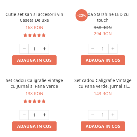
Cutie set sah si accesorii vin
Oglinda Starshine LED cu
-20%
Caseta Deluxe
touch
168 RON
368 RON
294 RON
ADAUGA IN COS
ADAUGA IN COS
Set cadou Caligrafie Vintage
Set cadou Caligrafie Vintage
cu Jurnal si Pana Verde
cu Pana verde, Jurnal si
Suport pentru stilou, 9 piese
138 RON
143 RON
ADAUGA IN COS
ADAUGA IN COS