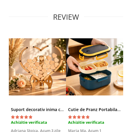
REVIEW
Suport decorativ inima cu mesaje, Cadou cu suflet
Cutie de Pranz Portabila cu Compartimente
Achizitie verificata
Achizitie verificata
Ach
Adriana Stoica,
Acum 3 zile
Maria Ma,
Acum 1
Sof