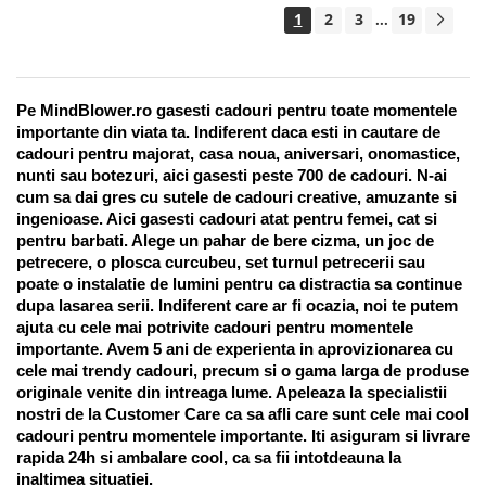
1
2
3
19
...
Pe MindBlower.ro gasesti cadouri pentru toate momentele 
importante din viata ta. Indiferent daca esti in cautare de 
cadouri pentru majorat, casa noua, aniversari, onomastice, 
nunti sau botezuri, aici gasesti peste 700 de cadouri. N-ai 
cum sa dai gres cu sutele de cadouri creative, amuzante si 
ingenioase. Aici gasesti cadouri atat pentru femei, cat si 
pentru barbati. Alege un pahar de bere cizma, un joc de 
petrecere, o plosca curcubeu, set turnul petrecerii sau 
poate o instalatie de lumini pentru ca distractia sa continue 
dupa lasarea serii. Indiferent care ar fi ocazia, noi te putem 
ajuta cu cele mai potrivite cadouri pentru momentele 
importante. Avem 5 ani de experienta in aprovizionarea cu 
cele mai trendy cadouri, precum si o gama larga de produse 
originale venite din intreaga lume. Apeleaza la specialistii 
nostri de la Customer Care ca sa afli care sunt cele mai cool 
cadouri pentru momentele importante. Iti asiguram si livrare 
rapida 24h si ambalare cool, ca sa fii intotdeauna la 
inaltimea situatiei. 