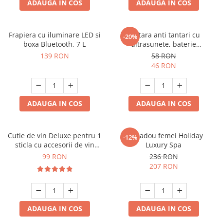
ADAUGA IN COS
ADAUGA IN COS
Frapiera cu iluminare LED si
Bratara anti tantari cu
-20%
boxa Bluetooth, 7 L
ultrasunete, baterie
reincarcabila 90mAh
139 RON
58 RON
46 RON
ADAUGA IN COS
ADAUGA IN COS
Cutie de vin Deluxe pentru 1
Set cadou femei Holiday
-12%
sticla cu accesorii de vin
Luxury Spa
incluse piele ecologica de
99 RON
236 RON
crocodil
207 RON
ADAUGA IN COS
ADAUGA IN COS