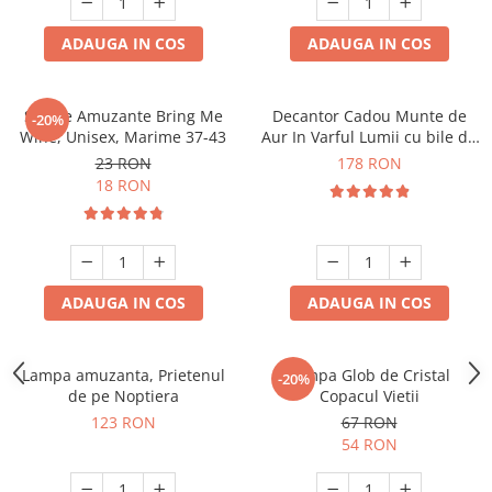
ADAUGA IN COS
ADAUGA IN COS
Sosete Amuzante Bring Me
Decantor Cadou Munte de
-20%
Wine, Unisex, Marime 37-43
Aur In Varful Lumii cu bile de
curatare
23 RON
178 RON
18 RON
ADAUGA IN COS
ADAUGA IN COS
Lampa amuzanta, Prietenul
Lampa Glob de Cristal
-20%
de pe Noptiera
Copacul Vietii
123 RON
67 RON
54 RON