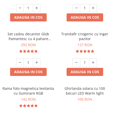
Cadouri Zodia Pesti
Cadouri Sfantul Andrei
Cadouri Fete
Cani si Termosuri
Cadouri Sfantul Alexandru
Pentru Copilul din tine
Jocuri si Puzzle
Cadouri Sfanta Ana
ADAUGA IN COS
ADAUGA IN COS
Cadouri Haioase
Produse pentru Calatorie
Cadouri Constantin si Elena
Cadouri de Casa Noua
Seturi de caligrafie
Cadouri Sfanta Maria
Cadouri Majorat
Set cadou decantor Glob
Trandafir criogenic cu Inger
Pamantesc cu 4 pahare
pazitor
Cadouri Sfintii Mihail si Gavriil
Cadouri pentru Nasi
Deluxe
293 RON
127 RON
Cadouri pentru Bunici
Cadouri pentru Prieteni
Cadouri pentru Sefi
ADAUGA IN COS
ADAUGA IN COS
Cel ce are tot
Cadouri Nunta si Cununie civila
Rama foto magnetica levitanta
Ghirlanda solara cu 100
cu iluminare RGB
becuri LED Warm light
142 RON
100 RON