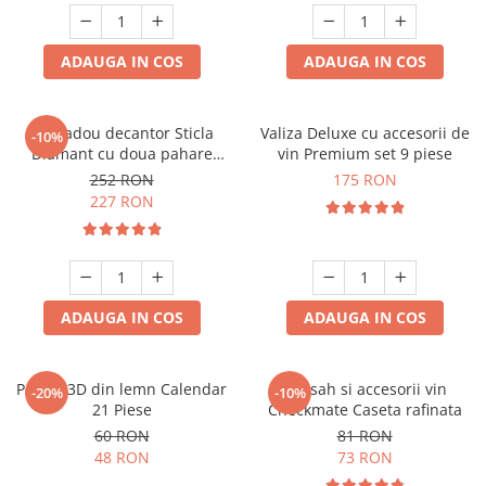
ADAUGA IN COS
ADAUGA IN COS
Set cadou decantor Sticla
Valiza Deluxe cu accesorii de
-10%
Diamant cu doua pahare
vin Premium set 9 piese
Deluxe
252 RON
175 RON
227 RON
ADAUGA IN COS
ADAUGA IN COS
Puzzle 3D din lemn Calendar
Set sah si accesorii vin
-20%
-10%
21 Piese
Checkmate Caseta rafinata
60 RON
81 RON
48 RON
73 RON