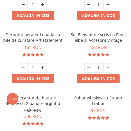
ADAUGA IN COS
ADAUGA IN COS
Decantor aerator Lebada cu
Set Elegant de scris cu Pana
bile de curatare Art statement
alba si Accesorii Vintage
161 RON
188 RON
ADAUGA IN COS
ADAUGA IN COS
Set Decantor de bauturi
Pahar whiskey cu Suport
-10%
Rotativ cu 2 pahare argintiu
Trabuc
262 RON
95 RON
236 RON