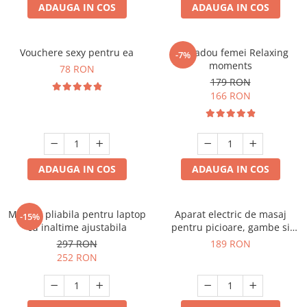
ADAUGA IN COS
ADAUGA IN COS
Vouchere sexy pentru ea
Set cadou femei Relaxing
-7%
moments
78 RON
179 RON
166 RON
ADAUGA IN COS
ADAUGA IN COS
Masuta pliabila pentru laptop
Aparat electric de masaj
-15%
cu inaltime ajustabila
pentru picioare, gambe si
brate
297 RON
189 RON
252 RON