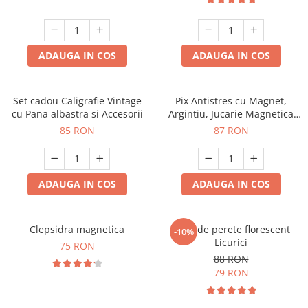
ADAUGA IN COS
ADAUGA IN COS
Set cadou Caligrafie Vintage
Pix Antistres cu Magnet,
cu Pana albastra si Accesorii
Argintiu, Jucarie Magnetica
pentru Birou
85 RON
87 RON
ADAUGA IN COS
ADAUGA IN COS
Clepsidra magnetica
Ceas de perete florescent
-10%
Licurici
75 RON
88 RON
79 RON