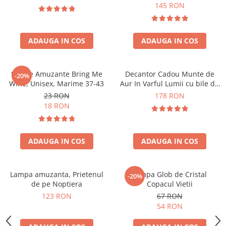
Forma C
145 RON
ADAUGA IN COS
ADAUGA IN COS
Sosete Amuzante Bring Me
Decantor Cadou Munte de
-20%
Wine, Unisex, Marime 37-43
Aur In Varful Lumii cu bile de
curatare
23 RON
178 RON
18 RON
ADAUGA IN COS
ADAUGA IN COS
Lampa amuzanta, Prietenul
Lampa Glob de Cristal
-20%
de pe Noptiera
Copacul Vietii
123 RON
67 RON
54 RON