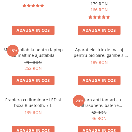
179 RON
166 RON
ADAUGA IN COS
ADAUGA IN COS
Masuta pliabila pentru laptop
Aparat electric de masaj
-15%
cu inaltime ajustabila
pentru picioare, gambe si
brate
297 RON
189 RON
252 RON
ADAUGA IN COS
ADAUGA IN COS
Frapiera cu iluminare LED si
Bratara anti tantari cu
-20%
boxa Bluetooth, 7 L
ultrasunete, baterie
reincarcabila 90mAh
139 RON
58 RON
46 RON
ADAUGA IN COS
ADAUGA IN COS