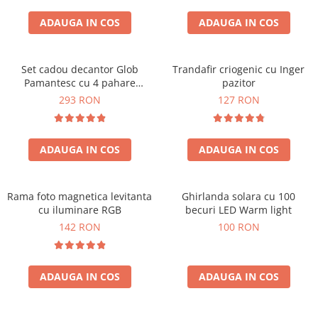
Cadouri Sfantul Andrei
Cadouri Fete
Cani si Termosuri
Cadouri Sfantul Alexandru
ADAUGA IN COS
ADAUGA IN COS
Pentru Copilul din tine
Jocuri si Puzzle
Cadouri Sfanta Ana
Cadouri Haioase
Produse pentru Calatorie
Cadouri Constantin si Elena
Set cadou decantor Glob
Trandafir criogenic cu Inger
Cadouri de Casa Noua
Seturi de caligrafie
Pamantesc cu 4 pahare
pazitor
Cadouri Sfanta Maria
Cadouri Majorat
Deluxe
293 RON
127 RON
Cadouri Sfintii Mihail si Gavriil
Cadouri pentru Nasi
Cadouri pentru Bunici
ADAUGA IN COS
ADAUGA IN COS
Cadouri pentru Prieteni
Cadouri pentru Sefi
Rama foto magnetica levitanta
Ghirlanda solara cu 100
Cel ce are tot
cu iluminare RGB
becuri LED Warm light
Cadouri Nunta si Cununie civila
142 RON
100 RON
ADAUGA IN COS
ADAUGA IN COS