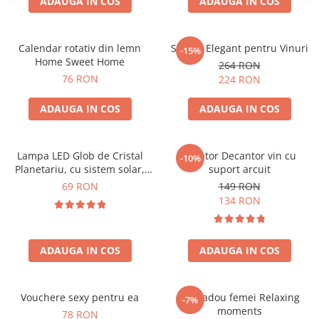
ADAUGA IN COS
ADAUGA IN COS
Calendar rotativ din lemn
Suport Elegant pentru Vinuri
-15%
Home Sweet Home
264 RON
76 RON
224 RON
ADAUGA IN COS
ADAUGA IN COS
Lampa LED Glob de Cristal
Aerator Decantor vin cu
-10%
Planetariu, cu sistem solar,
suport arcuit
cadou captivant
69 RON
149 RON
134 RON
ADAUGA IN COS
ADAUGA IN COS
Vouchere sexy pentru ea
Set cadou femei Relaxing
-7%
moments
78 RON