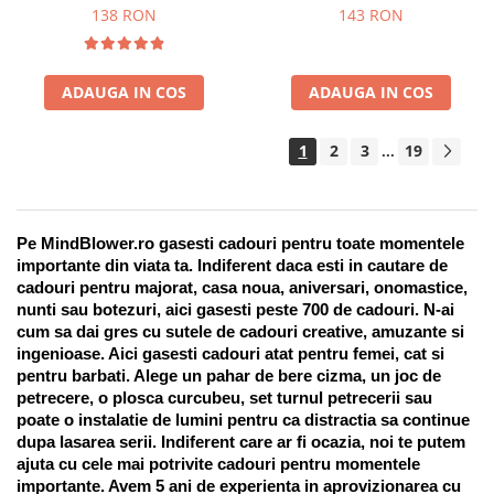
Suport pentru stilou, 9 piese
138 RON
143 RON
ADAUGA IN COS
ADAUGA IN COS
1
2
3
19
...
Pe MindBlower.ro gasesti cadouri pentru toate momentele 
importante din viata ta. Indiferent daca esti in cautare de 
cadouri pentru majorat, casa noua, aniversari, onomastice, 
nunti sau botezuri, aici gasesti peste 700 de cadouri. N-ai 
cum sa dai gres cu sutele de cadouri creative, amuzante si 
ingenioase. Aici gasesti cadouri atat pentru femei, cat si 
pentru barbati. Alege un pahar de bere cizma, un joc de 
petrecere, o plosca curcubeu, set turnul petrecerii sau 
poate o instalatie de lumini pentru ca distractia sa continue 
dupa lasarea serii. Indiferent care ar fi ocazia, noi te putem 
ajuta cu cele mai potrivite cadouri pentru momentele 
importante. Avem 5 ani de experienta in aprovizionarea cu 