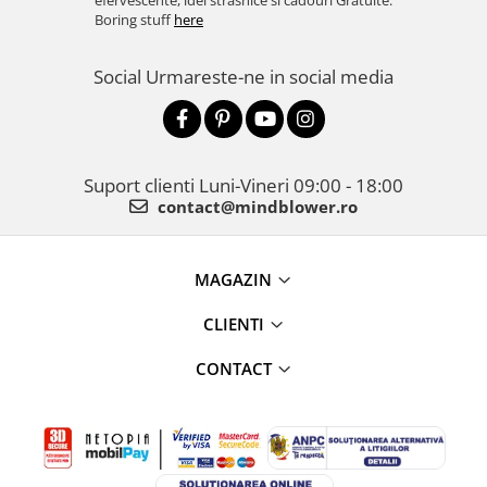
efervescente, idei strasnice si cadouri Gratuite.
Boring stuff
here
Social
Urmareste-ne in social media
Suport clienti
Luni-Vineri 09:00 - 18:00
contact@mindblower.ro
MAGAZIN
CLIENTI
CONTACT