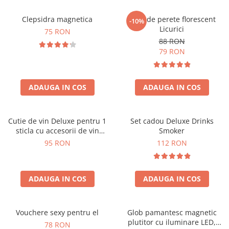
Clepsidra magnetica
Ceas de perete florescent
-10%
Licurici
75 RON
88 RON
79 RON
ADAUGA IN COS
ADAUGA IN COS
Cutie de vin Deluxe pentru 1
Set cadou Deluxe Drinks
sticla cu accesorii de vin
Smoker
incluse interior oranj
95 RON
112 RON
ADAUGA IN COS
ADAUGA IN COS
Vouchere sexy pentru el
Glob pamantesc magnetic
plutitor cu iluminare LED,
78 RON