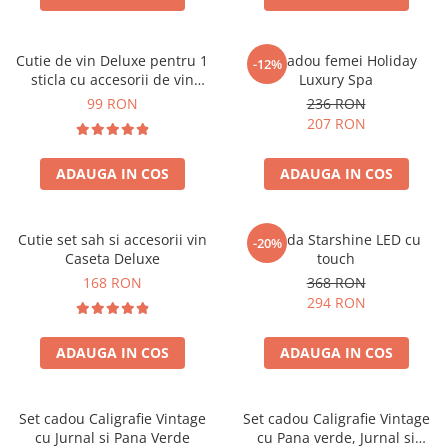
Cutie de vin Deluxe pentru 1
Set cadou femei Holiday
-12%
sticla cu accesorii de vin
Luxury Spa
incluse piele ecologica de
99 RON
236 RON
crocodil
207 RON
ADAUGA IN COS
ADAUGA IN COS
Cutie set sah si accesorii vin
Oglinda Starshine LED cu
-20%
Caseta Deluxe
touch
168 RON
368 RON
294 RON
ADAUGA IN COS
ADAUGA IN COS
Set cadou Caligrafie Vintage
Set cadou Caligrafie Vintage
cu Jurnal si Pana Verde
cu Pana verde, Jurnal si