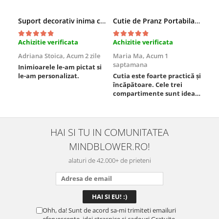
Suport decorativ inima cu mesaje, Cadou cu suflet
Cutie de Pranz Portabila cu Compartimente
Achizitie verificata
Achizitie verificata
Ach
Adriana Stoica,
Acum 2 zile
Maria Ma,
Acum 1
Sof
saptamana
Inimioarele le-am pictat si
Umb
le-am personalizat.
Cutia este foarte practică și
poz
încăpătoare. Cele trei
ori
compartimente sunt ideale
chi
pentru a separa
Mat
alimentele, iar închiderea
se 
este sigură, fără scurgeri. O
dim
folosesc aproape zilnic la
pot
HAI SI TU IN COMUNITATEA
serviciu și sunt foarte
mul
MINDBLOWER.RO!
mulțumită.
rec
ceva
alaturi de 42.000+ de prieteni
Ohh, da! Sunt de acord sa-mi trimiteti emailuri