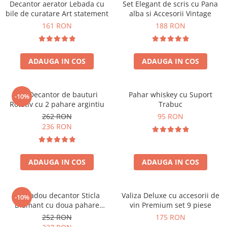
Decantor aerator Lebada cu
Set Elegant de scris cu Pana
bile de curatare Art statement
alba si Accesorii Vintage
161 RON
188 RON
ADAUGA IN COS
ADAUGA IN COS
Set Decantor de bauturi
Pahar whiskey cu Suport
-10%
Rotativ cu 2 pahare argintiu
Trabuc
262 RON
95 RON
236 RON
ADAUGA IN COS
ADAUGA IN COS
Set cadou decantor Sticla
Valiza Deluxe cu accesorii de
-10%
Diamant cu doua pahare
vin Premium set 9 piese
Deluxe
252 RON
175 RON