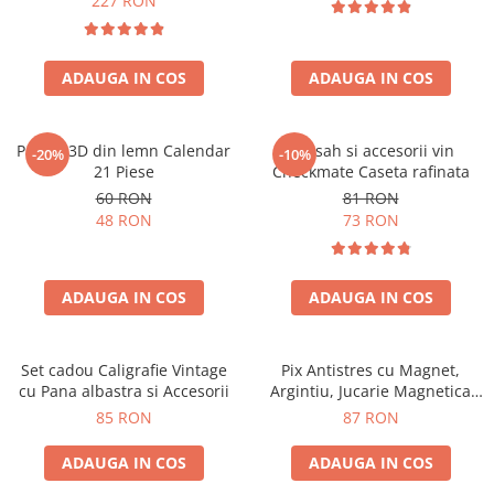
227 RON
ADAUGA IN COS
ADAUGA IN COS
Puzzle 3D din lemn Calendar
Set sah si accesorii vin
-20%
-10%
21 Piese
Checkmate Caseta rafinata
60 RON
81 RON
48 RON
73 RON
ADAUGA IN COS
ADAUGA IN COS
Set cadou Caligrafie Vintage
Pix Antistres cu Magnet,
cu Pana albastra si Accesorii
Argintiu, Jucarie Magnetica
pentru Birou
85 RON
87 RON
ADAUGA IN COS
ADAUGA IN COS