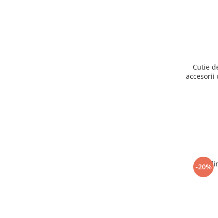
Cutie d
accesorii 
Ogli
-20%