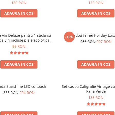
189 RON
139 RON
ADAUGA IN COS
ADAUGA IN COS
e vin Deluxe pentru 1 sticla cu
Set cadou femei Holiday Lux
-12%
de vin incluse piele ecologica de
236 RON
207 RON
crocodil
99 RON
ADAUGA IN COS
ADAUGA IN COS
nda Starshine LED cu touch
Set cadou Caligrafie Vintage cu
Pana Verde
368 RON
294 RON
138 RON