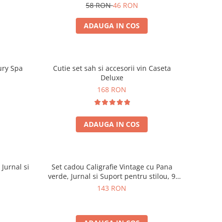
58 RON
46 RON
ADAUGA IN COS
ury Spa
Cutie set sah si accesorii vin Caseta
Deluxe
168 RON
ADAUGA IN COS
 Jurnal si
Set cadou Caligrafie Vintage cu Pana
verde, Jurnal si Suport pentru stilou, 9
piese
143 RON