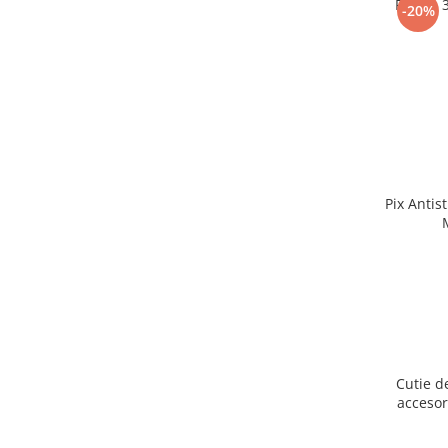
Puzzle 
-20%
Pix Antis
Cutie d
accesor