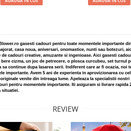
ADAUGA IN COS
ADAUGA IN COS
lower.ro gasesti cadouri pentru toate momentele importante din vi
ajorat, casa noua, aniversari, onomastice, nunti sau botezuri, aic
 de cadouri creative, amuzante si ingenioase. Aici gasesti cadouri
 bere cizma, un joc de petrecere, o plosca curcubeu, set turnul pet
a sa continue dupa lasarea serii. Indiferent care ar fi ocazia, noi 
e importante. Avem 5 ani de experienta in aprovizionarea cu cel
riginale venite din intreaga lume. Apeleaza la specialistii nostri
uri pentru momentele importante. Iti asiguram si livrare rapida 24
 situatiei. 
REVIEW