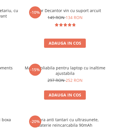
etariu, cu
Aerator Decantor vin cu suport arcuit
-10%
vant
149 RON
134 RON
ADAUGA IN COS
oments
Masuta pliabila pentru laptop cu inaltime
-15%
ajustabila
297 RON
252 RON
ADAUGA IN COS
i boxa
Bratara anti tantari cu ultrasunete,
-20%
baterie reincarcabila 90mAh