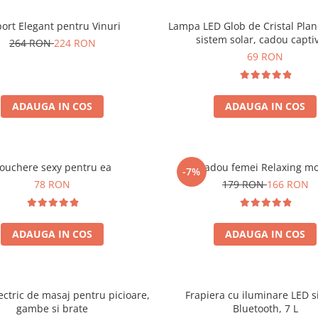
ort Elegant pentru Vinuri
Lampa LED Glob de Cristal Plan
sistem solar, cadou capti
264 RON
224 RON
69 RON
ADAUGA IN COS
ADAUGA IN COS
ouchere sexy pentru ea
Set cadou femei Relaxing m
-7%
78 RON
179 RON
166 RON
ADAUGA IN COS
ADAUGA IN COS
ectric de masaj pentru picioare,
Frapiera cu iluminare LED s
gambe si brate
Bluetooth, 7 L