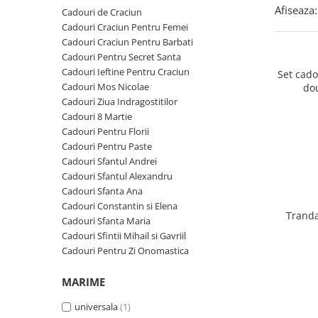
Cadouri Zodia Pesti
Cadouri Sfantul Andrei
Cadouri Fete
Afiseaza:
Cadouri de Craciun
Cani si Termosuri
Cadouri Sfantul Alexandru
Pentru Copilul din tine
Cadouri Craciun Pentru Femei
Jocuri si Puzzle
Cadouri Craciun Pentru Barbati
Cadouri Sfanta Ana
Cadouri Haioase
Cadouri Pentru Secret Santa
Produse pentru Calatorie
Cadouri Constantin si Elena
Cadouri de Casa Noua
Cadouri Ieftine Pentru Craciun
Set cad
Seturi de caligrafie
Cadouri Mos Nicolae
do
Cadouri Sfanta Maria
Cadouri Majorat
Cadouri Ziua Indragostitilor
Cadouri Sfintii Mihail si Gavriil
Cadouri pentru Nasi
Cadouri 8 Martie
Cadouri Pentru Florii
Cadouri pentru Bunici
Cadouri Pentru Paste
Cadouri pentru Prieteni
Cadouri Sfantul Andrei
Cadouri Sfantul Alexandru
Cadouri pentru Sefi
Cadouri Sfanta Ana
Cel ce are tot
Cadouri Constantin si Elena
Tranda
Cadouri Sfanta Maria
Cadouri Nunta si Cununie civila
Cadouri Sfintii Mihail si Gavriil
Cadouri Pentru Zi Onomastica
MARIME
universala
(1)