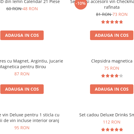
3D din lemn Calendar 21 Piese
Set sah si accesorii vin Checkm
-10%
rafinata
60 RON
48 RON
81 RON
73 RON
ADAUGA IN COS
ADAUGA IN COS
tres cu Magnet, Argintiu, Jucarie
Clepsidra magnetica
Magnetica pentru Birou
75 RON
87 RON
ADAUGA IN COS
ADAUGA IN COS
e vin Deluxe pentru 1 sticla cu
Set cadou Deluxe Drinks S
ii de vin incluse interior oranj
112 RON
95 RON