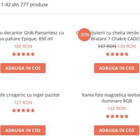
1-
42
din
777
produse
ou decantor Glob Pamantesc cu
Cutie bijuterii cu cheita Verd
-20%
ua pahare Epique, 850 ml
Bratara 7 Chakre CAD
188 RON
137 RON
109 RON
ADAUGA IN COS
ADAUGA IN COS
fir criogenic cu Inger pazitor
Rama foto magnetica levita
iluminare RGB
127 RON
142 RON
ADAUGA IN COS
ADAUGA IN COS