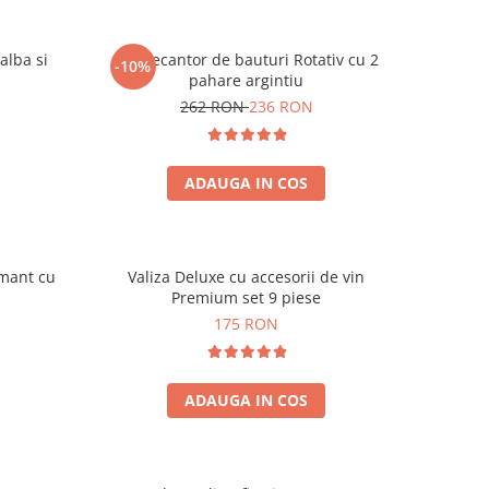
alba si
Set Decantor de bauturi Rotativ cu 2
-10%
pahare argintiu
262 RON
236 RON
ADAUGA IN COS
amant cu
Valiza Deluxe cu accesorii de vin
Premium set 9 piese
175 RON
ADAUGA IN COS