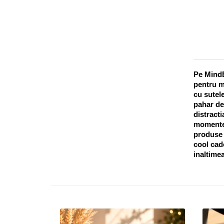
Pe MindB
pentru m
cu sutele
pahar de
distracti
momentel
produse o
cool cado
inaltimea