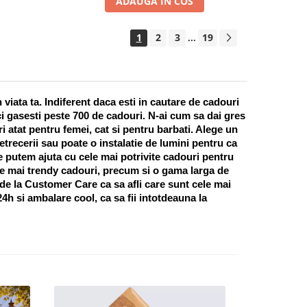
ADAUGA IN COS
1
2
3
19
...
ata ta. Indiferent daca esti in cautare de cadouri 
i gasesti peste 700 de cadouri. N-ai cum sa dai gres 
 atat pentru femei, cat si pentru barbati. Alege un 
recerii sau poate o instalatie de lumini pentru ca 
te putem ajuta cu cele mai potrivite cadouri pentru 
e mai trendy cadouri, precum si o gama larga de 
 de la Customer Care ca sa afli care sunt cele mai 
h si ambalare cool, ca sa fii intotdeauna la 