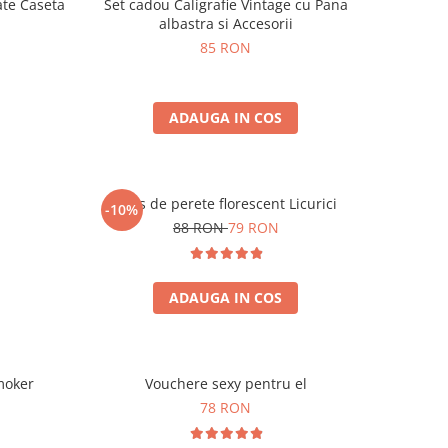
ate Caseta
Set cadou Caligrafie Vintage cu Pana
albastra si Accesorii
85 RON
ADAUGA IN COS
Ceas de perete florescent Licurici
-10%
88 RON
79 RON
ADAUGA IN COS
moker
Vouchere sexy pentru el
78 RON