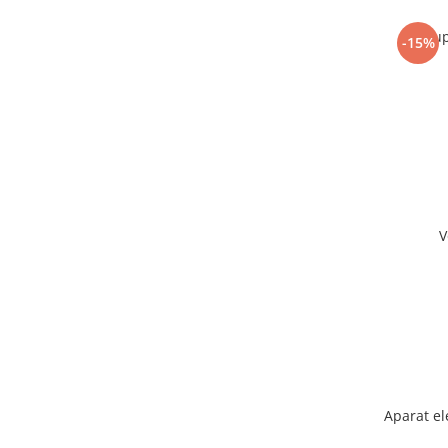
Sup
-15%
V
Aparat el