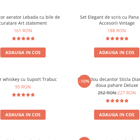
or aerator Lebada cu bile de
Set Elegant de scris cu Pana 
curatare Art statement
Accesorii Vintage
161 RON
188 RON
ADAUGA IN COS
ADAUGA IN COS
r whiskey cu Suport Trabuc
Set cadou decantor Sticla Di
-10%
doua pahare Deluxe
95 RON
252 RON
227 RON
ADAUGA IN COS
ADAUGA IN COS