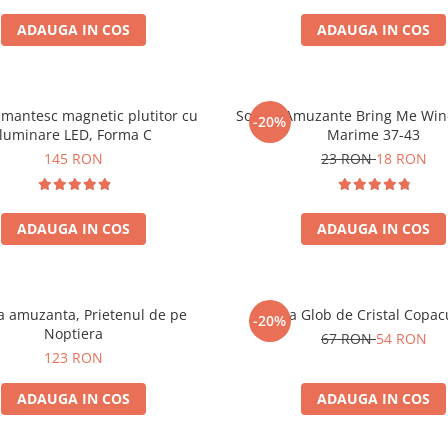
ADAUGA IN COS
ADAUGA IN COS
mantesc magnetic plutitor cu
Sosete Amuzante Bring Me Wine
-20%
iluminare LED, Forma C
Marime 37-43
145 RON
23 RON
18 RON
ADAUGA IN COS
ADAUGA IN COS
 amuzanta, Prietenul de pe
Lampa Glob de Cristal Copacu
-20%
Noptiera
67 RON
54 RON
123 RON
ADAUGA IN COS
ADAUGA IN COS