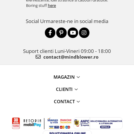
efervescente, idei strasnice si cadouri Gratuite.
Boring stuff
here
Social
Urmareste-ne in social media
Suport clienti
Luni-Vineri 09:00 - 18:00
contact@mindblower.ro
MAGAZIN
CLIENTI
CONTACT