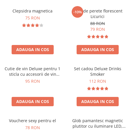
Clepsidra magnetica
Ceas de perete florescent
-10%
Licurici
75 RON
88 RON
79 RON
ADAUGA IN COS
ADAUGA IN COS
Cutie de vin Deluxe pentru 1
Set cadou Deluxe Drinks
sticla cu accesorii de vin
Smoker
incluse interior oranj
95 RON
112 RON
ADAUGA IN COS
ADAUGA IN COS
Vouchere sexy pentru el
Glob pamantesc magnetic
plutitor cu iluminare LED,
78 RON