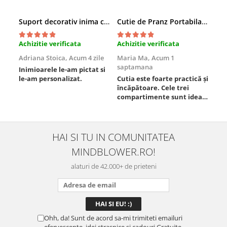
Suport decorativ inima cu mesaje, Cadou cu suflet
Cutie de Pranz Portabila cu Compartimente
Achizitie verificata
Achizitie verificata
Ach
Adriana Stoica,
Acum 4 zile
Maria Ma,
Acum 1
Sof
saptamana
Inimioarele le-am pictat si
Umb
le-am personalizat.
Cutia este foarte practică și
poz
încăpătoare. Cele trei
ori
compartimente sunt ideale
chi
pentru a separa
Mat
alimentele, iar închiderea
se 
este sigură, fără scurgeri. O
dim
folosesc aproape zilnic la
pot
HAI SI TU IN COMUNITATEA
serviciu și sunt foarte
mul
MINDBLOWER.RO!
mulțumită.
rec
ceva
alaturi de 42.000+ de prieteni
Ohh, da! Sunt de acord sa-mi trimiteti emailuri