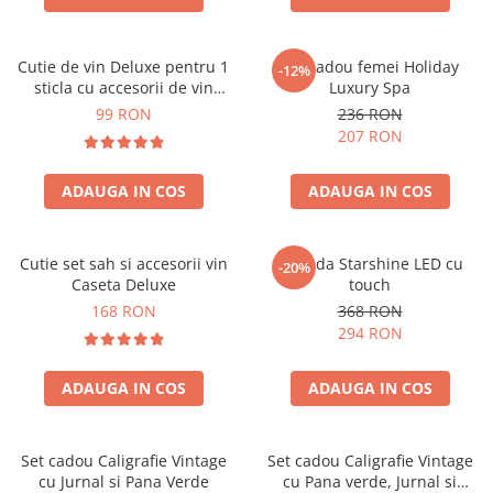
Cutie de vin Deluxe pentru 1
Set cadou femei Holiday
-12%
sticla cu accesorii de vin
Luxury Spa
incluse piele ecologica de
99 RON
236 RON
crocodil
207 RON
ADAUGA IN COS
ADAUGA IN COS
Cutie set sah si accesorii vin
Oglinda Starshine LED cu
-20%
Caseta Deluxe
touch
168 RON
368 RON
294 RON
ADAUGA IN COS
ADAUGA IN COS
Set cadou Caligrafie Vintage
Set cadou Caligrafie Vintage
cu Jurnal si Pana Verde
cu Pana verde, Jurnal si