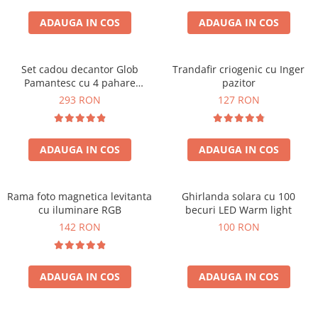
Cadouri Zodia Pesti
Cadouri Sfantul Andrei
Cadouri Fete
Cani si Termosuri
Cadouri Sfantul Alexandru
ADAUGA IN COS
ADAUGA IN COS
Pentru Copilul din tine
Jocuri si Puzzle
Cadouri Sfanta Ana
Cadouri Haioase
Produse pentru Calatorie
Cadouri Constantin si Elena
Set cadou decantor Glob
Trandafir criogenic cu Inger
Cadouri de Casa Noua
Seturi de caligrafie
Pamantesc cu 4 pahare
pazitor
Cadouri Sfanta Maria
Cadouri Majorat
Deluxe
293 RON
127 RON
Cadouri Sfintii Mihail si Gavriil
Cadouri pentru Nasi
Cadouri pentru Bunici
ADAUGA IN COS
ADAUGA IN COS
Cadouri pentru Prieteni
Cadouri pentru Sefi
Rama foto magnetica levitanta
Ghirlanda solara cu 100
Cel ce are tot
cu iluminare RGB
becuri LED Warm light
Cadouri Nunta si Cununie civila
142 RON
100 RON
ADAUGA IN COS
ADAUGA IN COS