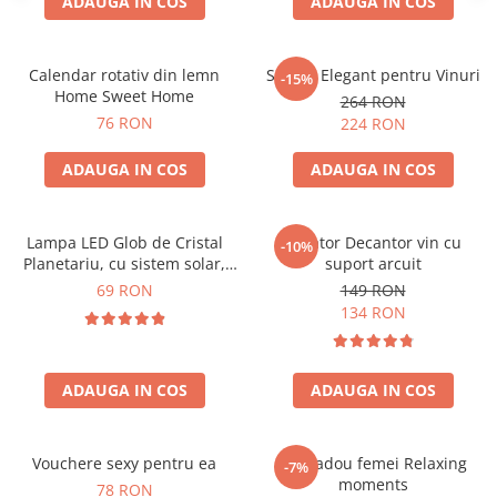
ADAUGA IN COS
ADAUGA IN COS
Calendar rotativ din lemn
Suport Elegant pentru Vinuri
-15%
Home Sweet Home
264 RON
76 RON
224 RON
ADAUGA IN COS
ADAUGA IN COS
Lampa LED Glob de Cristal
Aerator Decantor vin cu
-10%
Planetariu, cu sistem solar,
suport arcuit
cadou captivant
69 RON
149 RON
134 RON
ADAUGA IN COS
ADAUGA IN COS
Vouchere sexy pentru ea
Set cadou femei Relaxing
-7%
moments
78 RON