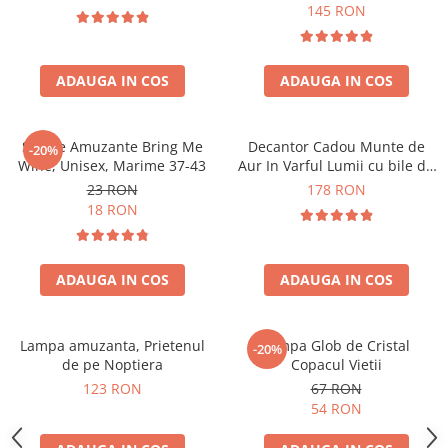
Forma C
145 RON
ADAUGA IN COS
ADAUGA IN COS
Sosete Amuzante Bring Me
Decantor Cadou Munte de
-20%
Wine, Unisex, Marime 37-43
Aur In Varful Lumii cu bile de
curatare
23 RON
178 RON
18 RON
ADAUGA IN COS
ADAUGA IN COS
Lampa amuzanta, Prietenul
Lampa Glob de Cristal
-20%
de pe Noptiera
Copacul Vietii
123 RON
67 RON
54 RON