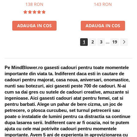
Suport pentru stilou, 9 piese
138 RON
143 RON
ADAUGA IN COS
ADAUGA IN COS
1
2
3
19
...
Pe MindBlower.ro gasesti cadouri pentru toate momentele 
importante din viata ta. Indiferent daca esti in cautare de 
cadouri pentru majorat, casa noua, aniversari, onomastice, 
nunti sau botezuri, aici gasesti peste 700 de cadouri. N-ai 
cum sa dai gres cu sutele de cadouri creative, amuzante si 
ingenioase. Aici gasesti cadouri atat pentru femei, cat si 
pentru barbati. Alege un pahar de bere cizma, un joc de 
petrecere, o plosca curcubeu, set turnul petrecerii sau 
poate o instalatie de lumini pentru ca distractia sa continue 
dupa lasarea serii. Indiferent care ar fi ocazia, noi te putem 
ajuta cu cele mai potrivite cadouri pentru momentele 
importante. Avem 5 ani de experienta in aprovizionarea cu 