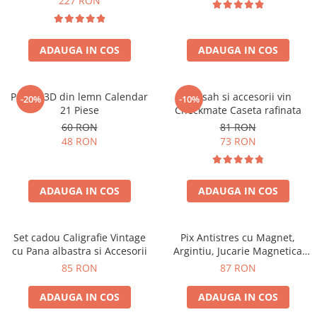
227 RON
ADAUGA IN COS
ADAUGA IN COS
Puzzle 3D din lemn Calendar
Set sah si accesorii vin
-20%
-10%
21 Piese
Checkmate Caseta rafinata
60 RON
81 RON
48 RON
73 RON
ADAUGA IN COS
ADAUGA IN COS
Set cadou Caligrafie Vintage
Pix Antistres cu Magnet,
cu Pana albastra si Accesorii
Argintiu, Jucarie Magnetica
pentru Birou
85 RON
87 RON
ADAUGA IN COS
ADAUGA IN COS