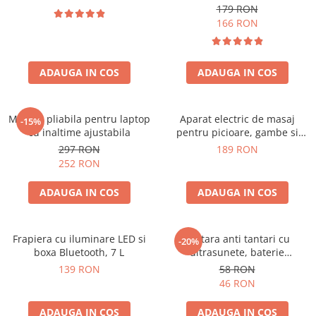
179 RON
166 RON
ADAUGA IN COS
ADAUGA IN COS
Masuta pliabila pentru laptop
Aparat electric de masaj
-15%
cu inaltime ajustabila
pentru picioare, gambe si
brate
297 RON
189 RON
252 RON
ADAUGA IN COS
ADAUGA IN COS
Frapiera cu iluminare LED si
Bratara anti tantari cu
-20%
boxa Bluetooth, 7 L
ultrasunete, baterie
reincarcabila 90mAh
139 RON
58 RON
46 RON
ADAUGA IN COS
ADAUGA IN COS