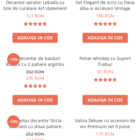
Decantor aerator Lebada cu
Set Elegant de scris cu Pana
bile de curatare Art statement
alba si Accesorii Vintage
161 RON
188 RON
ADAUGA IN COS
ADAUGA IN COS
Set Decantor de bauturi
Pahar whiskey cu Suport
-10%
Rotativ cu 2 pahare argintiu
Trabuc
262 RON
95 RON
236 RON
ADAUGA IN COS
ADAUGA IN COS
Set cadou decantor Sticla
Valiza Deluxe cu accesorii de
-10%
Diamant cu doua pahare
vin Premium set 9 piese
Deluxe
252 RON
175 RON