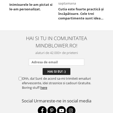
saptamana
Inimioarele le-am pictat si
Umb
le-am personalizat.
Cutia este foarte practică și
poz
încăpătoare. Cele trei
ori
compartimente sunt ideale
chi
pentru a separa
Mat
alimentele, iar închiderea
se 
este sigură, fără scurgeri. O
dim
folosesc aproape zilnic la
pot
HAI SI TU IN COMUNITATEA
serviciu și sunt foarte
mul
MINDBLOWER.RO!
mulțumită.
rec
ceva
alaturi de 42.000+ de prieteni
Ohh, da! Sunt de acord sa-mi trimiteti emailuri
efervescente, idei strasnice si cadouri Gratuite.
Boring stuff
here
Social
Urmareste-ne in social media