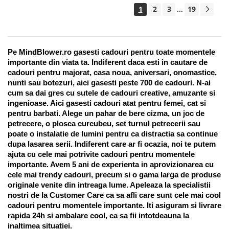
1
2
3
19
...
Pe MindBlower.ro gasesti cadouri pentru toate momentele 
importante din viata ta. Indiferent daca esti in cautare de 
cadouri pentru majorat, casa noua, aniversari, onomastice, 
nunti sau botezuri, aici gasesti peste 700 de cadouri. N-ai 
cum sa dai gres cu sutele de cadouri creative, amuzante si 
ingenioase. Aici gasesti cadouri atat pentru femei, cat si 
pentru barbati. Alege un pahar de bere cizma, un joc de 
petrecere, o plosca curcubeu, set turnul petrecerii sau 
poate o instalatie de lumini pentru ca distractia sa continue 
dupa lasarea serii. Indiferent care ar fi ocazia, noi te putem 
ajuta cu cele mai potrivite cadouri pentru momentele 
importante. Avem 5 ani de experienta in aprovizionarea cu 
cele mai trendy cadouri, precum si o gama larga de produse 
originale venite din intreaga lume. Apeleaza la specialistii 
nostri de la Customer Care ca sa afli care sunt cele mai cool 
cadouri pentru momentele importante. Iti asiguram si livrare 
rapida 24h si ambalare cool, ca sa fii intotdeauna la 
inaltimea situatiei. 