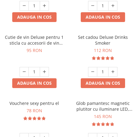
ADAUGA IN COS
ADAUGA IN COS
Cutie de vin Deluxe pentru 1
Set cadou Deluxe Drinks
sticla cu accesorii de vin
Smoker
incluse interior oranj
95 RON
112 RON
ADAUGA IN COS
ADAUGA IN COS
Vouchere sexy pentru el
Glob pamantesc magnetic
plutitor cu iluminare LED,
78 RON
Forma C
145 RON