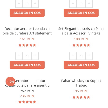
ADAUGA IN COS
ADAUGA IN COS
Decantor aerator Lebada cu
Set Elegant de scris cu Pana
bile de curatare Art statement
alba si Accesorii Vintage
161 RON
188 RON
ADAUGA IN COS
ADAUGA IN COS
Set Decantor de bauturi
Pahar whiskey cu Suport
-10%
Rotativ cu 2 pahare argintiu
Trabuc
262 RON
95 RON
236 RON