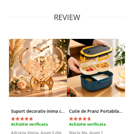
REVIEW
Suport decorativ inima cu mesaje, Cadou cu suflet
Cutie de Pranz Portabila cu Compartimente
Achizitie verificata
Achizitie verificata
Ach
Adriana Stoica,
Acum 5 zile
Maria Ma,
Acum 1
Sof