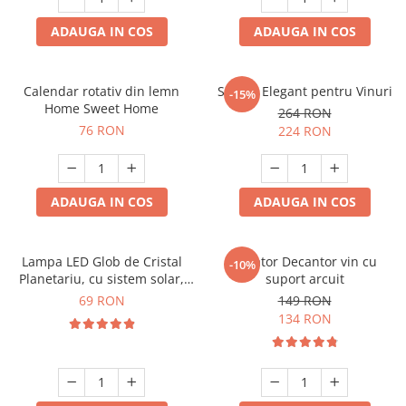
ADAUGA IN COS
ADAUGA IN COS
Calendar rotativ din lemn
Suport Elegant pentru Vinuri
-15%
Home Sweet Home
264 RON
76 RON
224 RON
ADAUGA IN COS
ADAUGA IN COS
Lampa LED Glob de Cristal
Aerator Decantor vin cu
-10%
Planetariu, cu sistem solar,
suport arcuit
cadou captivant
69 RON
149 RON
134 RON