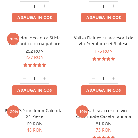
ADAUGA IN COS
ADAUGA IN COS
Set cadou decantor Sticla
Valiza Deluxe cu accesorii de
-10%
Diamant cu doua pahare
vin Premium set 9 piese
Deluxe
252 RON
175 RON
227 RON
ADAUGA IN COS
ADAUGA IN COS
Puzzle 3D din lemn Calendar
Set sah si accesorii vin
-20%
-10%
21 Piese
Checkmate Caseta rafinata
60 RON
81 RON
48 RON
73 RON