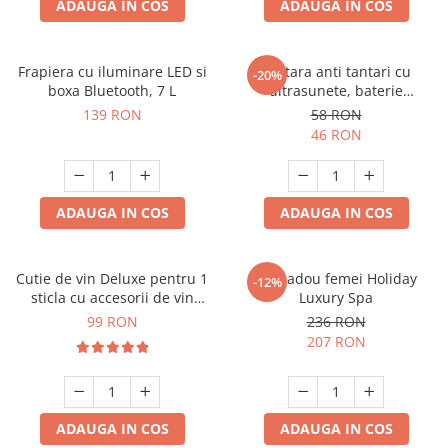
ADAUGA IN COS
ADAUGA IN COS
Frapiera cu iluminare LED si
Bratara anti tantari cu
-20%
boxa Bluetooth, 7 L
ultrasunete, baterie
reincarcabila 90mAh
139 RON
58 RON
46 RON
ADAUGA IN COS
ADAUGA IN COS
Cutie de vin Deluxe pentru 1
Set cadou femei Holiday
-12%
sticla cu accesorii de vin
Luxury Spa
incluse piele ecologica de
99 RON
236 RON
crocodil
207 RON
ADAUGA IN COS
ADAUGA IN COS