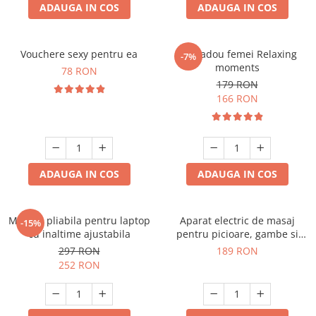
ADAUGA IN COS
ADAUGA IN COS
Vouchere sexy pentru ea
Set cadou femei Relaxing
-7%
moments
78 RON
179 RON
166 RON
ADAUGA IN COS
ADAUGA IN COS
Masuta pliabila pentru laptop
Aparat electric de masaj
-15%
cu inaltime ajustabila
pentru picioare, gambe si
brate
297 RON
189 RON
252 RON