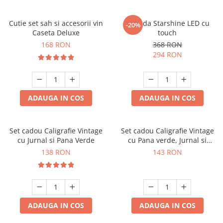
Cutie set sah si accesorii vin
Oglinda Starshine LED cu
-20%
Caseta Deluxe
touch
168 RON
368 RON
294 RON
ADAUGA IN COS
ADAUGA IN COS
Set cadou Caligrafie Vintage
Set cadou Caligrafie Vintage
cu Jurnal si Pana Verde
cu Pana verde, Jurnal si
Suport pentru stilou, 9 piese
138 RON
143 RON
ADAUGA IN COS
ADAUGA IN COS