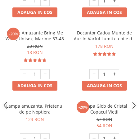
ADAUGA IN COS
ADAUGA IN COS
Sosete Amuzante Bring Me
Decantor Cadou Munte de
-20%
Wine, Unisex, Marime 37-43
Aur In Varful Lumii cu bile de
curatare
23 RON
178 RON
18 RON
ADAUGA IN COS
ADAUGA IN COS
Lampa amuzanta, Prietenul
Lampa Glob de Cristal
-20%
de pe Noptiera
Copacul Vietii
123 RON
67 RON
54 RON