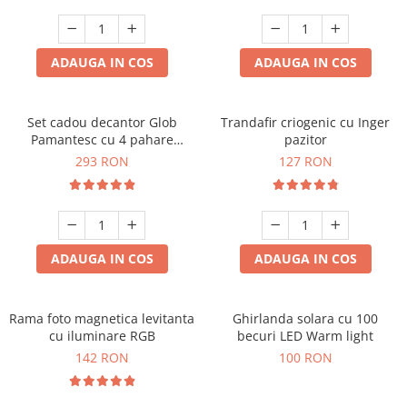
Cadouri Zodia Pesti
Cadouri Sfantul Andrei
Cadouri Fete
Cani si Termosuri
Cadouri Sfantul Alexandru
Pentru Copilul din tine
Jocuri si Puzzle
Cadouri Sfanta Ana
ADAUGA IN COS
ADAUGA IN COS
Cadouri Haioase
Produse pentru Calatorie
Cadouri Constantin si Elena
Cadouri de Casa Noua
Seturi de caligrafie
Cadouri Sfanta Maria
Cadouri Majorat
Set cadou decantor Glob
Trandafir criogenic cu Inger
Pamantesc cu 4 pahare
pazitor
Cadouri Sfintii Mihail si Gavriil
Cadouri pentru Nasi
Deluxe
293 RON
127 RON
Cadouri pentru Bunici
Cadouri pentru Prieteni
Cadouri pentru Sefi
ADAUGA IN COS
ADAUGA IN COS
Cel ce are tot
Cadouri Nunta si Cununie civila
Rama foto magnetica levitanta
Ghirlanda solara cu 100
cu iluminare RGB
becuri LED Warm light
142 RON
100 RON