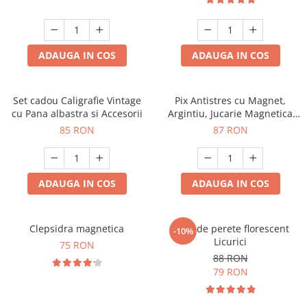
ADAUGA IN COS
ADAUGA IN COS
Set cadou Caligrafie Vintage
Pix Antistres cu Magnet,
cu Pana albastra si Accesorii
Argintiu, Jucarie Magnetica
pentru Birou
85 RON
87 RON
ADAUGA IN COS
ADAUGA IN COS
Clepsidra magnetica
Ceas de perete florescent
-10%
Licurici
75 RON
88 RON
79 RON