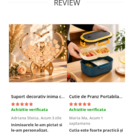
REVIEW
Suport decorativ inima cu mesaje, Cadou cu suflet
Cutie de Pranz Portabila cu Compartimente
Achizitie verificata
Achizitie verificata
Ach
Adriana Stoica,
Acum 3 zile
Maria Ma,
Acum 1
Sof
saptamana
Inimioarele le-am pictat si
Umb
le-am personalizat.
Cutia este foarte practică și
poz