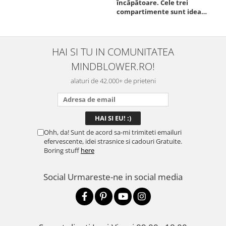
încăpătoare. Cele trei
ori
compartimente sunt ideale
chi
pentru a separa
Mat
alimentele, iar închiderea
se 
este sigură, fără scurgeri. O
dim
folosesc aproape zilnic la
pot
HAI SI TU IN COMUNITATEA
serviciu și sunt foarte
mul
MINDBLOWER.RO!
mulțumită.
rec
ceva
alaturi de 42.000+ de prieteni
Ohh, da! Sunt de acord sa-mi trimiteti emailuri
efervescente, idei strasnice si cadouri Gratuite.
Boring stuff
here
Social
Urmareste-ne in social media