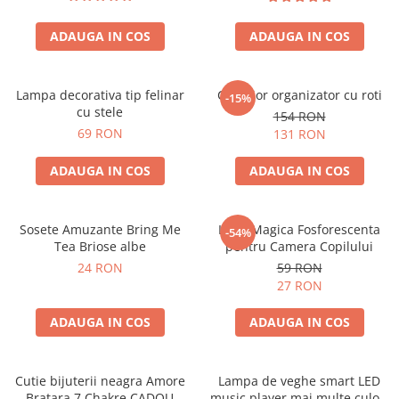
ADAUGA IN COS
ADAUGA IN COS
Lampa decorativa tip felinar
Carucior organizator cu roti
-15%
cu stele
154 RON
69 RON
131 RON
ADAUGA IN COS
ADAUGA IN COS
Sosete Amuzante Bring Me
Luna Magica Fosforescenta
-54%
Tea Briose albe
pentru Camera Copilului
24 RON
59 RON
27 RON
ADAUGA IN COS
ADAUGA IN COS
Cutie bijuterii neagra Amore
Lampa de veghe smart LED
Bratara 7 Chakre CADOU
music player mai multe culori