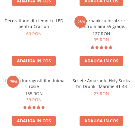
ADAUGA IN COS
ADAUGA IN COS
Decoratiune din lemn cu LED
Powerbank cu incalzire
-25%
pentru Craciun
pentru maini 55 grade
Bucuria frigurosilor
60 RON
127 RON
10000mAh
95 RON
ADAUGA IN COS
ADAUGA IN COS
Umbrela Indragostitilor, Inima
Sosete Amuzante Holy Socks
-75%
rosie
I'm Drunk , Marime 41-43
155 RON
23 RON
39 RON
ADAUGA IN COS
ADAUGA IN COS