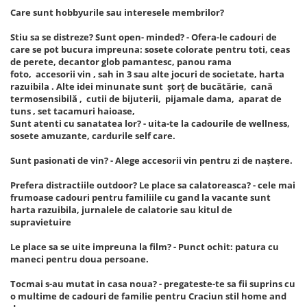
Care sunt hobbyurile sau interesele membrilor?
Stiu sa se distreze? Sunt open- minded? - Ofera-le cadouri de
care se pot bucura impreuna: sosete colorate pentru toti, ceas
de perete, decantor glob pamantesc, panou rama
foto, accesorii vin , sah in 3 sau alte jocuri de societate, harta
razuibila . Alte idei minunate sunt șorț de bucătărie, cană
termosensibilă , cutii de bijuterii, pijamale dama, aparat de
tuns , set tacamuri haioase,
Sunt atenti cu sanatatea lor? - uita-te la cadourile de wellness,
sosete amuzante, cardurile self care.
Sunt pasionati de vin? - Alege accesorii vin pentru zi de naștere.
Prefera distractiile outdoor? Le place sa calatoreasca? - cele mai
frumoase cadouri pentru familiile cu gand la vacante sunt
harta razuibila, jurnalele de calatorie sau kitul de
supravietuire
Le place sa se uite impreuna la film? - Punct ochit: patura cu
maneci pentru doua persoane.
Tocmai s-au mutat in casa noua? - pregateste-te sa fii suprins cu
o multime de cadouri de familie pentru Craciun stil home and