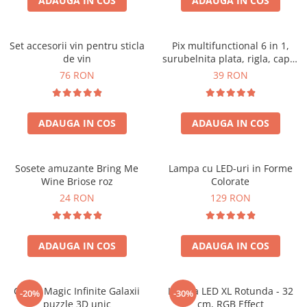
ADAUGA IN COS
ADAUGA IN COS
Set accesorii vin pentru sticla
Pix multifunctional 6 in 1,
de vin
surubelnita plata, rigla, capat
touchscreen, nivela cu bula
76 RON
39 RON
ADAUGA IN COS
ADAUGA IN COS
Sosete amuzante Bring Me
Lampa cu LED-uri in Forme
Wine Briose roz
Colorate
24 RON
129 RON
ADAUGA IN COS
ADAUGA IN COS
Cubul Magic Infinite Galaxii
Lampa LED XL Rotunda - 32
-20%
-30%
puzzle 3D unic
cm, RGB Effect