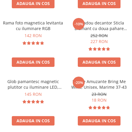
Cadouri Zodia Pesti
Cadouri Sfantul Andrei
ADAUGA IN COS
ADAUGA IN COS
Cadouri Fete
Cani si Termosuri
Cadouri Sfantul Alexandru
Pentru Copilul din tine
Jocuri si Puzzle
Cadouri Sfanta Ana
Cadouri Haioase
Rama foto magnetica levitanta
Set cadou decantor Sticla
-10%
Produse pentru Calatorie
Cadouri Constantin si Elena
cu iluminare RGB
Diamant cu doua pahare
Cadouri de Casa Noua
Seturi de caligrafie
Deluxe
142 RON
252 RON
Cadouri Sfanta Maria
Cadouri Majorat
227 RON
Cadouri Sfintii Mihail si Gavriil
Cadouri pentru Nasi
Cadouri pentru Bunici
ADAUGA IN COS
ADAUGA IN COS
Cadouri pentru Prieteni
Cadouri pentru Sefi
Glob pamantesc magnetic
Sosete Amuzante Bring Me
-20%
Cel ce are tot
plutitor cu iluminare LED,
Wine, Unisex, Marime 37-43
Forma C
Cadouri Nunta si Cununie civila
145 RON
23 RON
18 RON
ADAUGA IN COS
ADAUGA IN COS