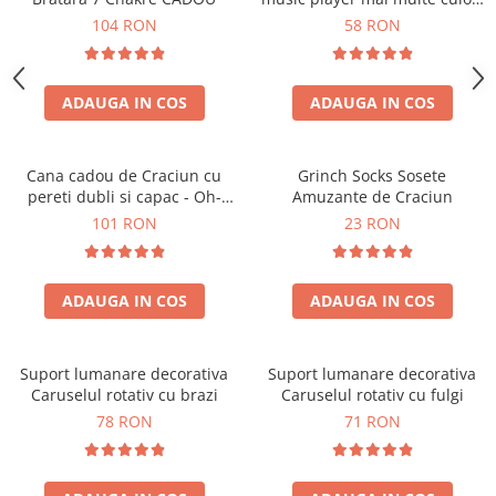
touch control handsfree
104 RON
58 RON
ADAUGA IN COS
ADAUGA IN COS
Cana cadou de Craciun cu
Grinch Socks Sosete
pereti dubli si capac - Oh-
Amuzante de Craciun
Brad-frumos
101 RON
23 RON
ADAUGA IN COS
ADAUGA IN COS
Suport lumanare decorativa
Suport lumanare decorativa
Caruselul rotativ cu brazi
Caruselul rotativ cu fulgi
78 RON
71 RON