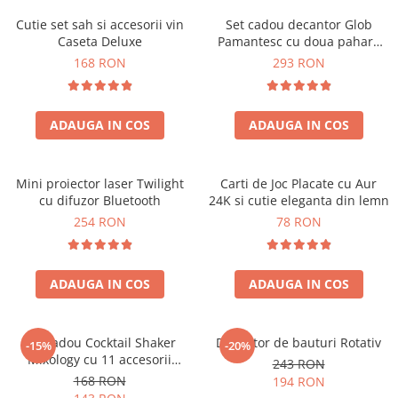
Cutie set sah si accesorii vin
Set cadou decantor Glob
Caseta Deluxe
Pamantesc cu doua pahare
Deluxe
168 RON
293 RON
ADAUGA IN COS
ADAUGA IN COS
Mini proiector laser Twilight
Carti de Joc Placate cu Aur
cu difuzor Bluetooth
24K si cutie eleganta din lemn
254 RON
78 RON
ADAUGA IN COS
ADAUGA IN COS
Set cadou Cocktail Shaker
Decantor de bauturi Rotativ
-15%
-20%
Mixology cu 11 accesorii
243 RON
750ml Argintiu
168 RON
194 RON