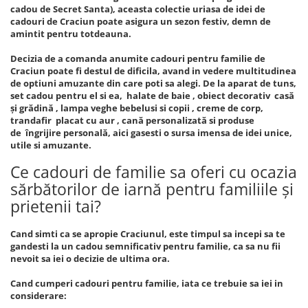
cadou de Secret Santa), aceasta colectie uriasa de idei de
cadouri de Craciun poate asigura un sezon festiv, demn de
amintit pentru totdeauna.
Decizia de a comanda anumite cadouri pentru familie de
Craciun poate fi destul de dificila, avand in vedere multitudinea
de optiuni amuzante din care poti sa alegi. De la aparat de tuns,
set cadou pentru el si ea, halate de baie , obiect decorativ casă
și grădină , lampa veghe bebelusi si copii , creme de corp,
trandafir placat cu aur , cană personalizată si produse
de îngrijire personală, aici gasesti o sursa imensa de idei unice,
utile si amuzante.
Ce cadouri de familie sa oferi cu ocazia
sărbătorilor de iarnă pentru familiile și
prietenii tai?
Cand simti ca se apropie Craciunul, este timpul sa incepi sa te
gandesti la un cadou semnificativ pentru familie, ca sa nu fii
nevoit sa iei o decizie de ultima ora.
Cand cumperi cadouri pentru familie, iata ce trebuie sa iei in
considerare: