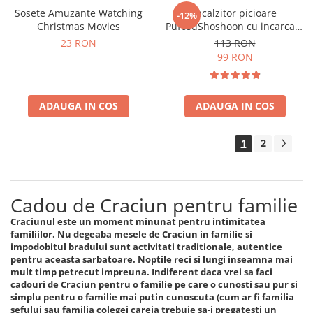
Sosete Amuzante Watching
Incalzitor picioare
-12%
Christmas Movies
PufosuShoshoon cu incarcare
USB
23 RON
113 RON
99 RON
ADAUGA IN COS
ADAUGA IN COS
1
2
Cadou de Craciun pentru familie
Craciunul este un moment minunat pentru intimitatea
familiilor. Nu degeaba mesele de Craciun in familie si
impodobitul bradului sunt activitati traditionale, autentice
pentru aceasta sarbatoare. Noptile reci si lungi inseamna mai
mult timp petrecut impreuna. Indiferent daca vrei sa faci
cadouri de Craciun pentru o familie pe care o cunosti sau pur si
simplu pentru o familie mai putin cunoscuta (cum ar fi familia
sefului sau familia colegei careia trebuie sa-i pregatesti un