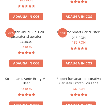
143 RON
ADAUGA IN COS
ADAUGA IN COS
Racitor vinuri 3 in 1 cu
Proiector Smart Cer cu stele
-20%
-15%
picurator si aerator
215 RON
66 RON
183 RON
53 RON
ADAUGA IN COS
ADAUGA IN COS
Sosete amuzante Bring Me
Suport lumanare decorativa
Beer
Caruselul rotativ cu zane
23 RON
64 RON