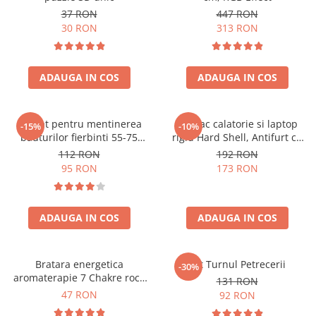
37 RON
447 RON
30 RON
313 RON
ADAUGA IN COS
ADAUGA IN COS
Aparat pentru mentinerea
Rucsac calatorie si laptop
-15%
-10%
bauturilor fierbinti 55-75
rigid Hard Shell, Antifurt cu
grade
port USB, Waterproof,
112 RON
192 RON
44x30x17 cm,
95 RON
173 RON
Compartimentare inteligenta,
Unisex, Negru
ADAUGA IN COS
ADAUGA IN COS
Bratara energetica
Set Turnul Petrecerii
-30%
aromaterapie 7 Chakre roca
131 RON
vulcanica
47 RON
92 RON