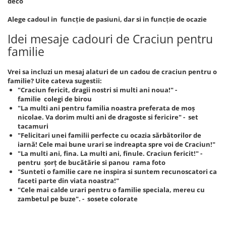
deco
Alege cadoul in funcție de pasiuni, dar si in funcție de ocazie
Idei mesaje cadouri de Craciun pentru
familie
Vrei sa incluzi un mesaj alaturi de un cadou de craciun pentru o
familie? Uite cateva sugestii:
"Craciun fericit, dragii nostri si multi ani noua!" -
familie colegi de birou
"La multi ani pentru familia noastra preferata de moș
nicolae. Va dorim multi ani de dragoste si fericire" - set
tacamuri
"Felicitari unei familii perfecte cu ocazia sărbătorilor de
iarnă! Cele mai bune urari se indreapta spre voi de Craciun!"
"La multi ani, fina. La multi ani, finule. Craciun fericit!" -
pentru șorț de bucătărie si panou rama foto
"Sunteti o familie care ne inspira si suntem recunoscatori ca
faceti parte din viata noastra!"
"Cele mai calde urari pentru o familie speciala, mereu cu
zambetul pe buze". - sosete colorate