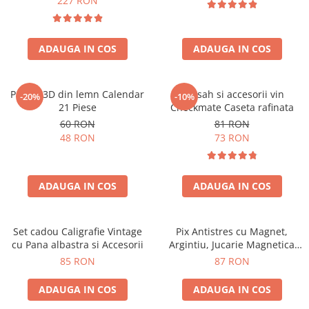
227 RON
ADAUGA IN COS
ADAUGA IN COS
Puzzle 3D din lemn Calendar
Set sah si accesorii vin
-20%
-10%
21 Piese
Checkmate Caseta rafinata
60 RON
81 RON
48 RON
73 RON
ADAUGA IN COS
ADAUGA IN COS
Set cadou Caligrafie Vintage
Pix Antistres cu Magnet,
cu Pana albastra si Accesorii
Argintiu, Jucarie Magnetica
pentru Birou
85 RON
87 RON
ADAUGA IN COS
ADAUGA IN COS