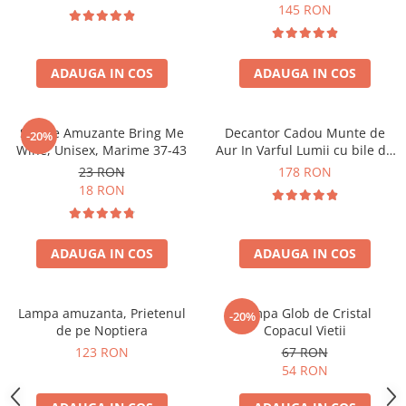
Forma C
145 RON
ADAUGA IN COS
ADAUGA IN COS
Sosete Amuzante Bring Me
Decantor Cadou Munte de
-20%
Wine, Unisex, Marime 37-43
Aur In Varful Lumii cu bile de
curatare
23 RON
178 RON
18 RON
ADAUGA IN COS
ADAUGA IN COS
Lampa amuzanta, Prietenul
Lampa Glob de Cristal
-20%
de pe Noptiera
Copacul Vietii
123 RON
67 RON
54 RON