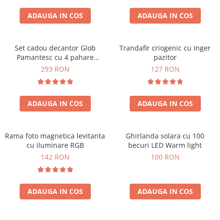
Cadouri Sfantul Andrei
Cadouri Fete
Cani si Termosuri
Cadouri Sfantul Alexandru
ADAUGA IN COS
ADAUGA IN COS
Pentru Copilul din tine
Jocuri si Puzzle
Cadouri Sfanta Ana
Cadouri Haioase
Produse pentru Calatorie
Cadouri Constantin si Elena
Set cadou decantor Glob
Trandafir criogenic cu Inger
Cadouri de Casa Noua
Seturi de caligrafie
Pamantesc cu 4 pahare
pazitor
Cadouri Sfanta Maria
Cadouri Majorat
Deluxe
293 RON
127 RON
Cadouri Sfintii Mihail si Gavriil
Cadouri pentru Nasi
Cadouri pentru Bunici
ADAUGA IN COS
ADAUGA IN COS
Cadouri pentru Prieteni
Cadouri pentru Sefi
Rama foto magnetica levitanta
Ghirlanda solara cu 100
Cel ce are tot
cu iluminare RGB
becuri LED Warm light
Cadouri Nunta si Cununie civila
142 RON
100 RON
ADAUGA IN COS
ADAUGA IN COS