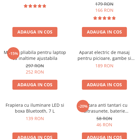
179 RON
166 RON
ADAUGA IN COS
ADAUGA IN COS
Masuta pliabila pentru laptop
Aparat electric de masaj
-15%
cu inaltime ajustabila
pentru picioare, gambe si
brate
297 RON
189 RON
252 RON
ADAUGA IN COS
ADAUGA IN COS
Frapiera cu iluminare LED si
Bratara anti tantari cu
-20%
boxa Bluetooth, 7 L
ultrasunete, baterie
reincarcabila 90mAh
139 RON
58 RON
46 RON
ADAUGA IN COS
ADAUGA IN COS