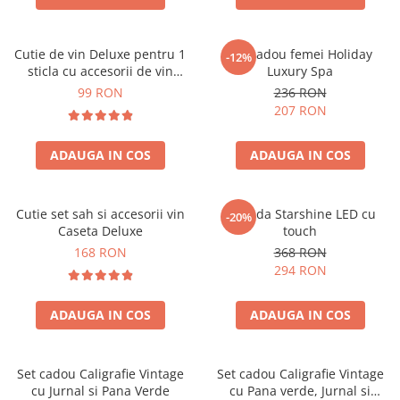
Cutie de vin Deluxe pentru 1
Set cadou femei Holiday
-12%
sticla cu accesorii de vin
Luxury Spa
incluse piele ecologica de
99 RON
236 RON
crocodil
207 RON
ADAUGA IN COS
ADAUGA IN COS
Cutie set sah si accesorii vin
Oglinda Starshine LED cu
-20%
Caseta Deluxe
touch
168 RON
368 RON
294 RON
ADAUGA IN COS
ADAUGA IN COS
Set cadou Caligrafie Vintage
Set cadou Caligrafie Vintage
cu Jurnal si Pana Verde
cu Pana verde, Jurnal si