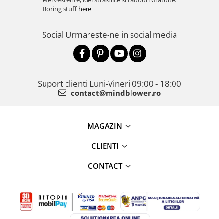
efervescente, idei strasnice si cadouri Gratuite.
Boring stuff
here
Social
Urmareste-ne in social media
Suport clienti
Luni-Vineri 09:00 - 18:00
contact@mindblower.ro
MAGAZIN
CLIENTI
CONTACT