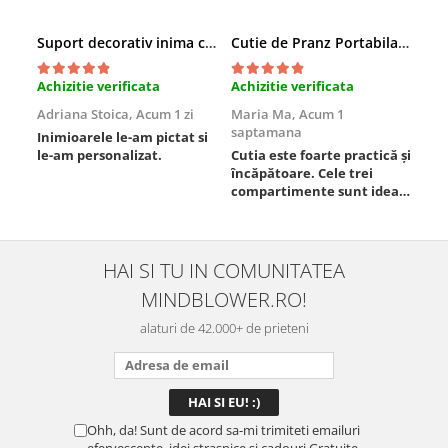
Suport decorativ inima cu mesaje, Cadou cu suflet
Cutie de Pranz Portabila cu Compartimente
Achizitie verificata
Achizitie verificata
Ach
Adriana Stoica,
Acum 1 zi
Maria Ma,
Acum 1
Sof
saptamana
Inimioarele le-am pictat si
Umb
le-am personalizat.
Cutia este foarte practică și
poz
încăpătoare. Cele trei
ori
compartimente sunt ideale
chi
pentru a separa
Mat
alimentele, iar închiderea
se 
este sigură, fără scurgeri. O
dim
folosesc aproape zilnic la
pot
HAI SI TU IN COMUNITATEA
serviciu și sunt foarte
mul
MINDBLOWER.RO!
mulțumită.
rec
ceva
alaturi de 42.000+ de prieteni
Ohh, da! Sunt de acord sa-mi trimiteti emailuri