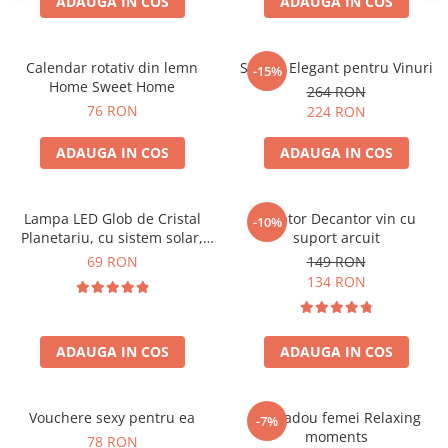
ADAUGA IN COS
ADAUGA IN COS
Calendar rotativ din lemn
Suport Elegant pentru Vinuri
-15%
Home Sweet Home
264 RON
76 RON
224 RON
ADAUGA IN COS
ADAUGA IN COS
Lampa LED Glob de Cristal
Aerator Decantor vin cu
-10%
Planetariu, cu sistem solar,
suport arcuit
cadou captivant
69 RON
149 RON
134 RON
ADAUGA IN COS
ADAUGA IN COS
Vouchere sexy pentru ea
Set cadou femei Relaxing
-7%
moments
78 RON