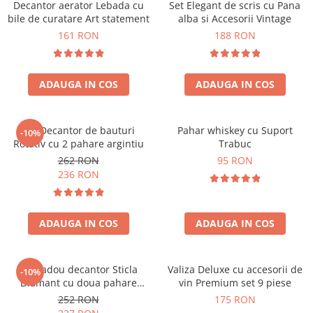
Decantor aerator Lebada cu
Set Elegant de scris cu Pana
bile de curatare Art statement
alba si Accesorii Vintage
161 RON
188 RON
ADAUGA IN COS
ADAUGA IN COS
Set Decantor de bauturi
Pahar whiskey cu Suport
-10%
Rotativ cu 2 pahare argintiu
Trabuc
262 RON
95 RON
236 RON
ADAUGA IN COS
ADAUGA IN COS
Set cadou decantor Sticla
Valiza Deluxe cu accesorii de
-10%
Diamant cu doua pahare
vin Premium set 9 piese
Deluxe
252 RON
175 RON