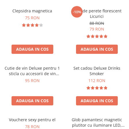
Clepsidra magnetica
Ceas de perete florescent
-10%
Licurici
75 RON
88 RON
79 RON
ADAUGA IN COS
ADAUGA IN COS
Cutie de vin Deluxe pentru 1
Set cadou Deluxe Drinks
sticla cu accesorii de vin
Smoker
incluse interior oranj
95 RON
112 RON
ADAUGA IN COS
ADAUGA IN COS
Vouchere sexy pentru el
Glob pamantesc magnetic
plutitor cu iluminare LED,
78 RON