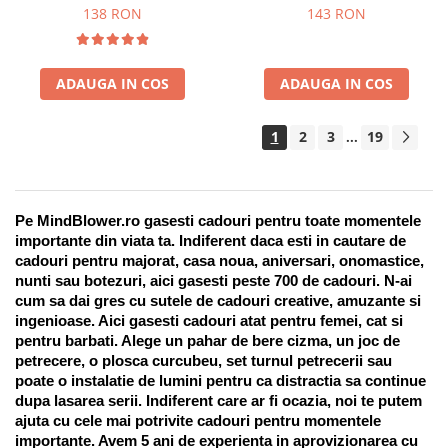
Suport pentru stilou, 9 piese
138 RON
143 RON
ADAUGA IN COS
ADAUGA IN COS
1
2
3
19
...
Pe MindBlower.ro gasesti cadouri pentru toate momentele 
importante din viata ta. Indiferent daca esti in cautare de 
cadouri pentru majorat, casa noua, aniversari, onomastice, 
nunti sau botezuri, aici gasesti peste 700 de cadouri. N-ai 
cum sa dai gres cu sutele de cadouri creative, amuzante si 
ingenioase. Aici gasesti cadouri atat pentru femei, cat si 
pentru barbati. Alege un pahar de bere cizma, un joc de 
petrecere, o plosca curcubeu, set turnul petrecerii sau 
poate o instalatie de lumini pentru ca distractia sa continue 
dupa lasarea serii. Indiferent care ar fi ocazia, noi te putem 
ajuta cu cele mai potrivite cadouri pentru momentele 
importante. Avem 5 ani de experienta in aprovizionarea cu 