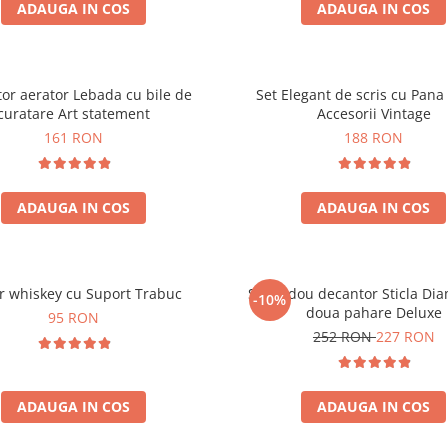
ADAUGA IN COS
ADAUGA IN COS
or aerator Lebada cu bile de
Set Elegant de scris cu Pana 
curatare Art statement
Accesorii Vintage
161 RON
188 RON
ADAUGA IN COS
ADAUGA IN COS
r whiskey cu Suport Trabuc
Set cadou decantor Sticla Di
-10%
doua pahare Deluxe
95 RON
252 RON
227 RON
ADAUGA IN COS
ADAUGA IN COS