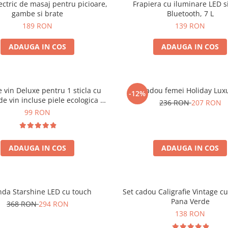
ectric de masaj pentru picioare,
Frapiera cu iluminare LED s
gambe si brate
Bluetooth, 7 L
189 RON
139 RON
ADAUGA IN COS
ADAUGA IN COS
e vin Deluxe pentru 1 sticla cu
Set cadou femei Holiday Lux
-12%
de vin incluse piele ecologica de
236 RON
207 RON
crocodil
99 RON
ADAUGA IN COS
ADAUGA IN COS
nda Starshine LED cu touch
Set cadou Caligrafie Vintage cu
Pana Verde
368 RON
294 RON
138 RON