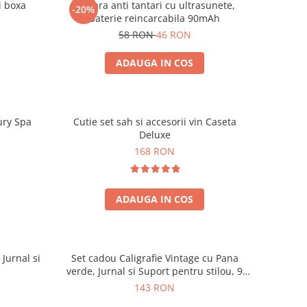
i boxa
Bratara anti tantari cu ultrasunete,
-20%
baterie reincarcabila 90mAh
58 RON
46 RON
ADAUGA IN COS
ury Spa
Cutie set sah si accesorii vin Caseta
Deluxe
168 RON
ADAUGA IN COS
 Jurnal si
Set cadou Caligrafie Vintage cu Pana
verde, Jurnal si Suport pentru stilou, 9
piese
143 RON