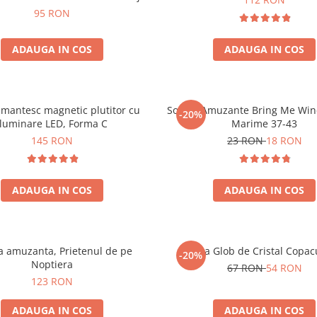
95 RON
ADAUGA IN COS
ADAUGA IN COS
mantesc magnetic plutitor cu
Sosete Amuzante Bring Me Wine
-20%
iluminare LED, Forma C
Marime 37-43
145 RON
23 RON
18 RON
ADAUGA IN COS
ADAUGA IN COS
 amuzanta, Prietenul de pe
Lampa Glob de Cristal Copacu
-20%
Noptiera
67 RON
54 RON
123 RON
ADAUGA IN COS
ADAUGA IN COS