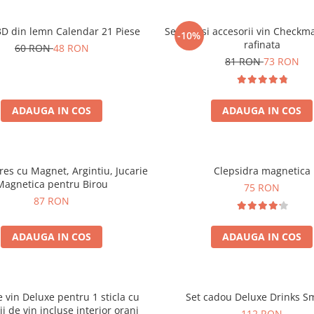
3D din lemn Calendar 21 Piese
Set sah si accesorii vin Checkm
-10%
rafinata
60 RON
48 RON
81 RON
73 RON
ADAUGA IN COS
ADAUGA IN COS
tres cu Magnet, Argintiu, Jucarie
Clepsidra magnetica
Magnetica pentru Birou
75 RON
87 RON
ADAUGA IN COS
ADAUGA IN COS
e vin Deluxe pentru 1 sticla cu
Set cadou Deluxe Drinks S
ii de vin incluse interior oranj
112 RON