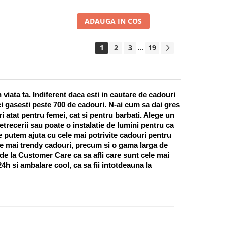
ADAUGA IN COS
1
2
3
19
...
ata ta. Indiferent daca esti in cautare de cadouri 
i gasesti peste 700 de cadouri. N-ai cum sa dai gres 
 atat pentru femei, cat si pentru barbati. Alege un 
recerii sau poate o instalatie de lumini pentru ca 
te putem ajuta cu cele mai potrivite cadouri pentru 
e mai trendy cadouri, precum si o gama larga de 
 de la Customer Care ca sa afli care sunt cele mai 
h si ambalare cool, ca sa fii intotdeauna la 