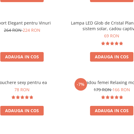
ort Elegant pentru Vinuri
Lampa LED Glob de Cristal Plan
sistem solar, cadou capti
264 RON
224 RON
69 RON
ADAUGA IN COS
ADAUGA IN COS
ouchere sexy pentru ea
Set cadou femei Relaxing m
-7%
78 RON
179 RON
166 RON
ADAUGA IN COS
ADAUGA IN COS