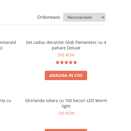
Ordoneaza:
e smarald
Set cadou decantor Glob Pamantesc cu 4
OU
pahare Deluxe
293 RON
ADAUGA IN COS
nta cu
Ghirlanda solara cu 100 becuri LED Warm
light
100 RON