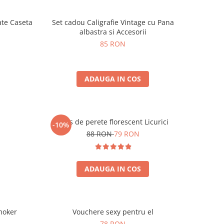
ate Caseta
Set cadou Caligrafie Vintage cu Pana
albastra si Accesorii
85 RON
ADAUGA IN COS
Ceas de perete florescent Licurici
-10%
88 RON
79 RON
ADAUGA IN COS
moker
Vouchere sexy pentru el
78 RON