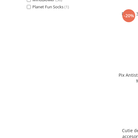
Planet Fun Socks
(1)
Puzzle 
-20%
Pix Antis
Cutie d
accesor