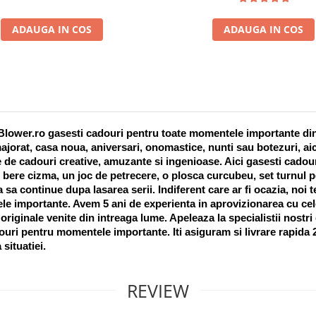
ADAUGA IN COS
ADAUGA IN COS
lower.ro gasesti cadouri pentru toate momentele importante din vi
ajorat, casa noua, aniversari, onomastice, nunti sau botezuri, aic
 de cadouri creative, amuzante si ingenioase. Aici gasesti cadouri
 bere cizma, un joc de petrecere, o plosca curcubeu, set turnul pet
a sa continue dupa lasarea serii. Indiferent care ar fi ocazia, noi 
e importante. Avem 5 ani de experienta in aprovizionarea cu cel
riginale venite din intreaga lume. Apeleaza la specialistii nostri
uri pentru momentele importante. Iti asiguram si livrare rapida 24
 situatiei. 
REVIEW