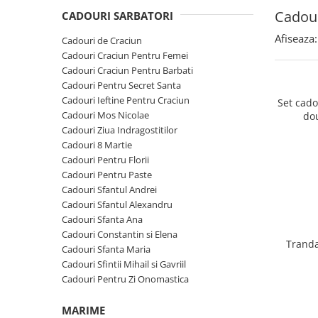
Cadouri Sfantul Andrei
Cadouri Fete
Cadour
Cani si Termosuri
CADOURI SARBATORI
Cadouri Sfantul Alexandru
Pentru Copilul din tine
Jocuri si Puzzle
Afiseaza:
Cadouri de Craciun
Cadouri Sfanta Ana
Cadouri Haioase
Cadouri Craciun Pentru Femei
Produse pentru Calatorie
Cadouri Constantin si Elena
Cadouri Craciun Pentru Barbati
Cadouri de Casa Noua
Seturi de caligrafie
Cadouri Pentru Secret Santa
Cadouri Sfanta Maria
Cadouri Majorat
Cadouri Ieftine Pentru Craciun
Set cad
Cadouri Sfintii Mihail si Gavriil
Cadouri pentru Nasi
Cadouri Mos Nicolae
do
Cadouri Ziua Indragostitilor
Cadouri pentru Bunici
Cadouri 8 Martie
Cadouri pentru Prieteni
Cadouri Pentru Florii
Cadouri Pentru Paste
Cadouri pentru Sefi
Cadouri Sfantul Andrei
Cel ce are tot
Cadouri Sfantul Alexandru
Cadouri Sfanta Ana
Cadouri Nunta si Cununie civila
Cadouri Constantin si Elena
Tranda
Cadouri Sfanta Maria
Cadouri Sfintii Mihail si Gavriil
Cadouri Pentru Zi Onomastica
MARIME