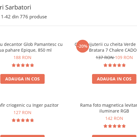
i Sarbatori
1-
42
din
776
produse
ou decantor Glob Pamantesc cu
Cutie bijuterii cu cheita Verd
-20%
ua pahare Epique, 850 ml
Bratara 7 Chakre CAD
188 RON
137 RON
109 RON
ADAUGA IN COS
ADAUGA IN COS
fir criogenic cu Inger pazitor
Rama foto magnetica levita
iluminare RGB
127 RON
142 RON