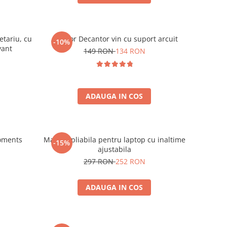
etariu, cu
Aerator Decantor vin cu suport arcuit
-10%
vant
149 RON
134 RON
ADAUGA IN COS
oments
Masuta pliabila pentru laptop cu inaltime
-15%
ajustabila
297 RON
252 RON
ADAUGA IN COS