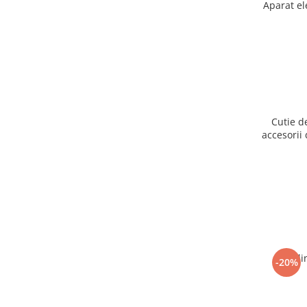
Aparat el
Cutie d
accesorii 
Ogli
-20%