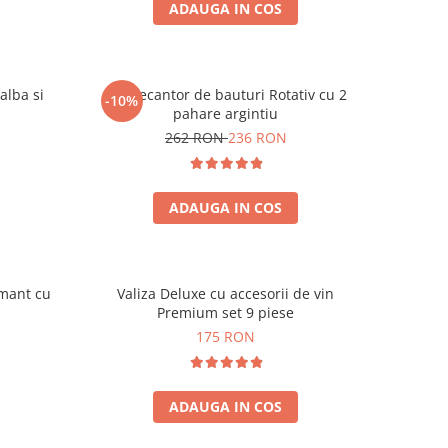
ADAUGA IN COS
alba si
Set Decantor de bauturi Rotativ cu 2
-10%
pahare argintiu
262 RON
236 RON
ADAUGA IN COS
amant cu
Valiza Deluxe cu accesorii de vin
Premium set 9 piese
175 RON
ADAUGA IN COS