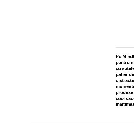
Pe MindB
pentru m
cu sutele
pahar de
distracti
momentel
produse o
cool cado
inaltimea