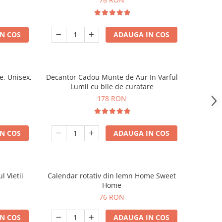
N COS
ADAUGA IN COS
, Unisex,
Decantor Cadou Munte de Aur In Varful
Lumii cu bile de curatare
178 RON
N COS
ADAUGA IN COS
l Vietii
Calendar rotativ din lemn Home Sweet
Home
76 RON
N COS
ADAUGA IN COS