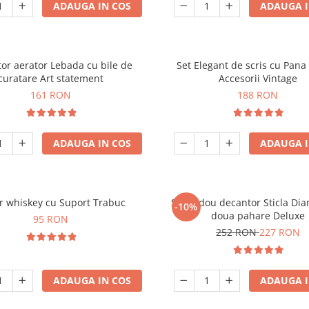
ADAUGA IN COS
ADAUGA I
or aerator Lebada cu bile de
Set Elegant de scris cu Pana 
curatare Art statement
Accesorii Vintage
161 RON
188 RON
ADAUGA IN COS
ADAUGA I
r whiskey cu Suport Trabuc
Set cadou decantor Sticla Di
-10%
doua pahare Deluxe
95 RON
252 RON
227 RON
ADAUGA IN COS
ADAUGA I