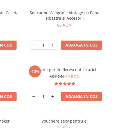
ate Caseta
Set cadou Caligrafie Vintage cu Pana
albastra si Accesorii
85 RON
N COS
ADAUGA IN COS
Ceas de perete florescent Licurici
-10%
88 RON
79 RON
N COS
ADAUGA IN COS
moker
Vouchere sexy pentru el
78 RON