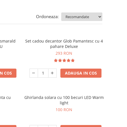
Ordoneaza:
e smarald
Set cadou decantor Glob Pamantesc cu 4
OU
pahare Deluxe
293 RON
N COS
ADAUGA IN COS
nta cu
Ghirlanda solara cu 100 becuri LED Warm
light
100 RON