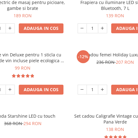
ectric de masaj pentru picioare,
Frapiera cu iluminare LED s
gambe si brate
Bluetooth, 7 L
189 RON
139 RON
ADAUGA IN COS
ADAUGA I
e vin Deluxe pentru 1 sticla cu
Set cadou femei Holiday Lux
-12%
de vin incluse piele ecologica de
236 RON
207 RON
crocodil
99 RON
ADAUGA IN COS
ADAUGA I
nda Starshine LED cu touch
Set cadou Caligrafie Vintage cu
Pana Verde
368 RON
294 RON
138 RON