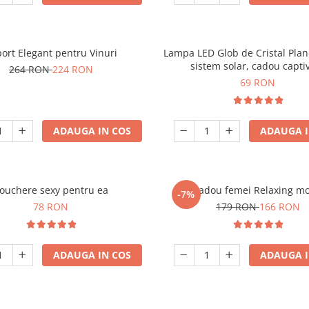
ort Elegant pentru Vinuri
Lampa LED Glob de Cristal Plan
sistem solar, cadou capti
264 RON
224 RON
69 RON
ADAUGA IN COS
ADAUGA I
ouchere sexy pentru ea
Set cadou femei Relaxing m
-7%
78 RON
179 RON
166 RON
ADAUGA IN COS
ADAUGA I