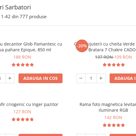
i Sarbatori
1-
42
din
777
produse
ou decantor Glob Pamantesc cu
Cutie bijuterii cu cheita Verd
-20%
ua pahare Epique, 850 ml
Bratara 7 Chakre CAD
188 RON
137 RON
109 RON
ADAUGA IN COS
ADAUGA I
fir criogenic cu Inger pazitor
Rama foto magnetica levita
iluminare RGB
127 RON
142 RON