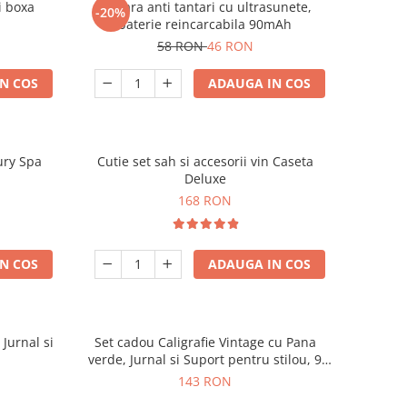
i boxa
Bratara anti tantari cu ultrasunete,
-20%
baterie reincarcabila 90mAh
58 RON
46 RON
N COS
ADAUGA IN COS
ury Spa
Cutie set sah si accesorii vin Caseta
Deluxe
168 RON
N COS
ADAUGA IN COS
 Jurnal si
Set cadou Caligrafie Vintage cu Pana
verde, Jurnal si Suport pentru stilou, 9
piese
143 RON