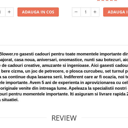
ADAUGA IN COS
ADAUGA I
lower.ro gasesti cadouri pentru toate momentele importante din vi
ajorat, casa noua, aniversari, onomastice, nunti sau botezuri, aic
 de cadouri creative, amuzante si ingenioase. Aici gasesti cadouri
 bere cizma, un joc de petrecere, o plosca curcubeu, set turnul pet
a sa continue dupa lasarea serii. Indiferent care ar fi ocazia, noi 
e importante. Avem 5 ani de experienta in aprovizionarea cu cel
riginale venite din intreaga lume. Apeleaza la specialistii nostri
uri pentru momentele importante. Iti asiguram si livrare rapida 24
 situatiei. 
REVIEW