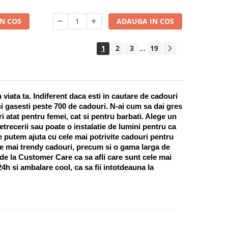
N COS
ADAUGA IN COS
1
2
3
19
...
ata ta. Indiferent daca esti in cautare de cadouri 
i gasesti peste 700 de cadouri. N-ai cum sa dai gres 
 atat pentru femei, cat si pentru barbati. Alege un 
recerii sau poate o instalatie de lumini pentru ca 
te putem ajuta cu cele mai potrivite cadouri pentru 
e mai trendy cadouri, precum si o gama larga de 
 de la Customer Care ca sa afli care sunt cele mai 
h si ambalare cool, ca sa fii intotdeauna la 