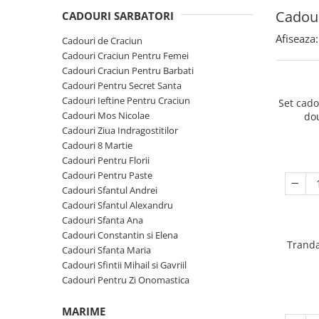
Cadouri Sfantul Andrei
Cadouri Fete
Cadour
Cani si Termosuri
CADOURI SARBATORI
Cadouri Sfantul Alexandru
Pentru Copilul din tine
Jocuri si Puzzle
Afiseaza:
Cadouri de Craciun
Cadouri Sfanta Ana
Cadouri Haioase
Cadouri Craciun Pentru Femei
Produse pentru Calatorie
Cadouri Constantin si Elena
Cadouri Craciun Pentru Barbati
Cadouri de Casa Noua
Seturi de caligrafie
Cadouri Pentru Secret Santa
Cadouri Sfanta Maria
Cadouri Majorat
Cadouri Ieftine Pentru Craciun
Set cad
Cadouri Sfintii Mihail si Gavriil
Cadouri pentru Nasi
Cadouri Mos Nicolae
do
Cadouri Ziua Indragostitilor
Cadouri pentru Bunici
Cadouri 8 Martie
Cadouri pentru Prieteni
Cadouri Pentru Florii
Cadouri Pentru Paste
Cadouri pentru Sefi
Cadouri Sfantul Andrei
Cel ce are tot
Cadouri Sfantul Alexandru
Cadouri Sfanta Ana
Cadouri Nunta si Cununie civila
Cadouri Constantin si Elena
Tranda
Cadouri Sfanta Maria
Cadouri Sfintii Mihail si Gavriil
Cadouri Pentru Zi Onomastica
MARIME