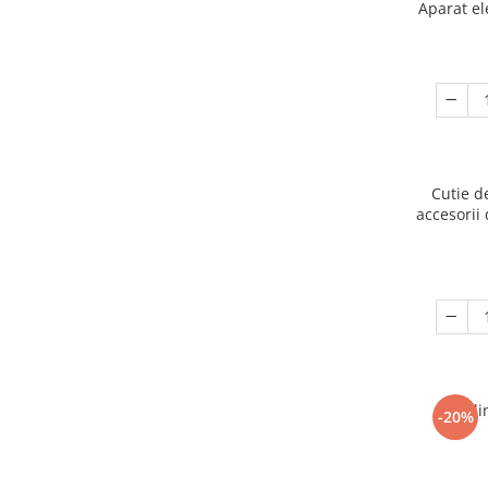
Aparat el
Cutie d
accesorii 
Ogli
-20%