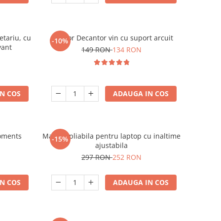
etariu, cu
Aerator Decantor vin cu suport arcuit
-10%
vant
149 RON
134 RON
N COS
ADAUGA IN COS
oments
Masuta pliabila pentru laptop cu inaltime
-15%
ajustabila
297 RON
252 RON
N COS
ADAUGA IN COS