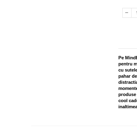
Pe MindB
pentru m
cu sutele
pahar de
distracti
momentel
produse o
cool cado
inaltimea