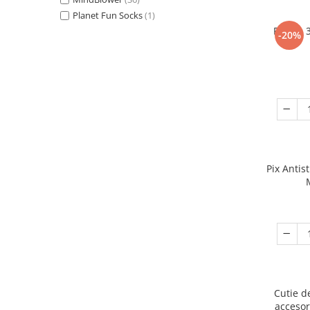
Planet Fun Socks
(1)
Puzzle 
-20%
Pix Antis
Cutie d
accesor