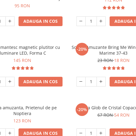
95 RON
ADAUGA IN COS
ADAUGA I
mantesc magnetic plutitor cu
Sosete Amuzante Bring Me Wine
-20%
iluminare LED, Forma C
Marime 37-43
145 RON
23 RON
18 RON
ADAUGA IN COS
ADAUGA I
 amuzanta, Prietenul de pe
Lampa Glob de Cristal Copacu
-20%
Noptiera
67 RON
54 RON
123 RON
ADAUGA IN COS
ADAUGA I