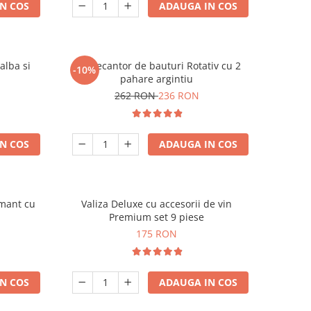
N COS
ADAUGA IN COS
alba si
Set Decantor de bauturi Rotativ cu 2
-10%
pahare argintiu
262 RON
236 RON
N COS
ADAUGA IN COS
amant cu
Valiza Deluxe cu accesorii de vin
Premium set 9 piese
175 RON
N COS
ADAUGA IN COS