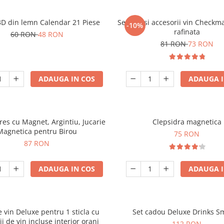
3D din lemn Calendar 21 Piese
Set sah si accesorii vin Checkm
-10%
rafinata
60 RON
48 RON
81 RON
73 RON
ADAUGA IN COS
ADAUGA I
tres cu Magnet, Argintiu, Jucarie
Clepsidra magnetica
Magnetica pentru Birou
75 RON
87 RON
ADAUGA IN COS
ADAUGA I
e vin Deluxe pentru 1 sticla cu
Set cadou Deluxe Drinks S
ii de vin incluse interior oranj
112 RON