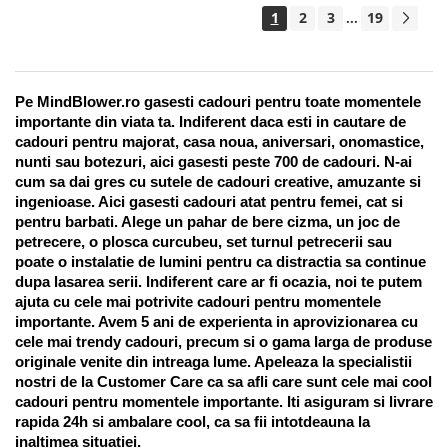
1
2
3
19
...
Pe MindBlower.ro gasesti cadouri pentru toate momentele 
importante din viata ta. Indiferent daca esti in cautare de 
cadouri pentru majorat, casa noua, aniversari, onomastice, 
nunti sau botezuri, aici gasesti peste 700 de cadouri. N-ai 
cum sa dai gres cu sutele de cadouri creative, amuzante si 
ingenioase. Aici gasesti cadouri atat pentru femei, cat si 
pentru barbati. Alege un pahar de bere cizma, un joc de 
petrecere, o plosca curcubeu, set turnul petrecerii sau 
poate o instalatie de lumini pentru ca distractia sa continue 
dupa lasarea serii. Indiferent care ar fi ocazia, noi te putem 
ajuta cu cele mai potrivite cadouri pentru momentele 
importante. Avem 5 ani de experienta in aprovizionarea cu 
cele mai trendy cadouri, precum si o gama larga de produse 
originale venite din intreaga lume. Apeleaza la specialistii 
nostri de la Customer Care ca sa afli care sunt cele mai cool 
cadouri pentru momentele importante. Iti asiguram si livrare 
rapida 24h si ambalare cool, ca sa fii intotdeauna la 
inaltimea situatiei. 