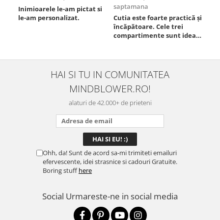
saptamana
Inimioarele le-am pictat si
Umb
le-am personalizat.
Cutia este foarte practică și
poz
încăpătoare. Cele trei
ori
compartimente sunt ideale
chi
pentru a separa
Mat
alimentele, iar închiderea
se 
este sigură, fără scurgeri. O
dim
folosesc aproape zilnic la
pot
HAI SI TU IN COMUNITATEA
serviciu și sunt foarte
mul
MINDBLOWER.RO!
mulțumită.
rec
ceva
alaturi de 42.000+ de prieteni
Ohh, da! Sunt de acord sa-mi trimiteti emailuri
efervescente, idei strasnice si cadouri Gratuite.
Boring stuff
here
Social
Urmareste-ne in social media