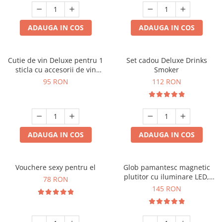
ADAUGA IN COS
ADAUGA IN COS
Cutie de vin Deluxe pentru 1
Set cadou Deluxe Drinks
sticla cu accesorii de vin
Smoker
incluse interior oranj
95 RON
112 RON
ADAUGA IN COS
ADAUGA IN COS
Vouchere sexy pentru el
Glob pamantesc magnetic
plutitor cu iluminare LED,
78 RON
Forma C
145 RON