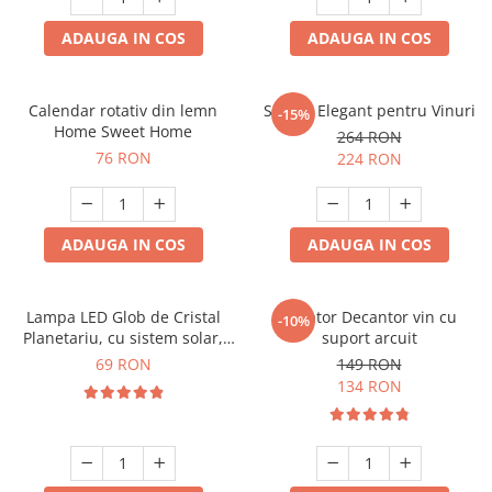
ADAUGA IN COS
ADAUGA IN COS
Calendar rotativ din lemn
Suport Elegant pentru Vinuri
-15%
Home Sweet Home
264 RON
76 RON
224 RON
ADAUGA IN COS
ADAUGA IN COS
Lampa LED Glob de Cristal
Aerator Decantor vin cu
-10%
Planetariu, cu sistem solar,
suport arcuit
cadou captivant
69 RON
149 RON
134 RON