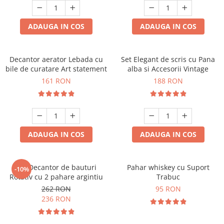
ADAUGA IN COS
ADAUGA IN COS
Decantor aerator Lebada cu
Set Elegant de scris cu Pana
bile de curatare Art statement
alba si Accesorii Vintage
161 RON
188 RON
ADAUGA IN COS
ADAUGA IN COS
Set Decantor de bauturi
Pahar whiskey cu Suport
-10%
Rotativ cu 2 pahare argintiu
Trabuc
262 RON
95 RON
236 RON