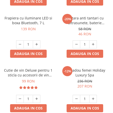
ADAUGA IN COS
ADAUGA IN COS
Frapiera cu iluminare LED si
Bratara anti tantari cu
-20%
boxa Bluetooth, 7 L
ultrasunete, baterie
reincarcabila 90mAh
139 RON
58 RON
46 RON
ADAUGA IN COS
ADAUGA IN COS
Cutie de vin Deluxe pentru 1
Set cadou femei Holiday
-12%
sticla cu accesorii de vin
Luxury Spa
incluse piele ecologica de
99 RON
236 RON
crocodil
207 RON
ADAUGA IN COS
ADAUGA IN COS