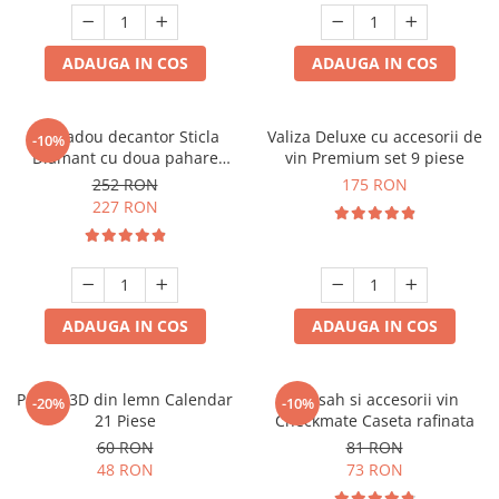
ADAUGA IN COS
ADAUGA IN COS
Set cadou decantor Sticla
Valiza Deluxe cu accesorii de
-10%
Diamant cu doua pahare
vin Premium set 9 piese
Deluxe
252 RON
175 RON
227 RON
ADAUGA IN COS
ADAUGA IN COS
Puzzle 3D din lemn Calendar
Set sah si accesorii vin
-20%
-10%
21 Piese
Checkmate Caseta rafinata
60 RON
81 RON
48 RON
73 RON