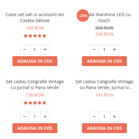
Cutie set sah si accesorii vin
Oglinda Starshine LED cu
-20%
Caseta Deluxe
touch
168 RON
368 RON
294 RON
ADAUGA IN COS
ADAUGA IN COS
Set cadou Caligrafie Vintage
Set cadou Caligrafie Vintage
cu Jurnal si Pana Verde
cu Pana verde, Jurnal si
Suport pentru stilou, 9 piese
138 RON
143 RON
ADAUGA IN COS
ADAUGA IN COS