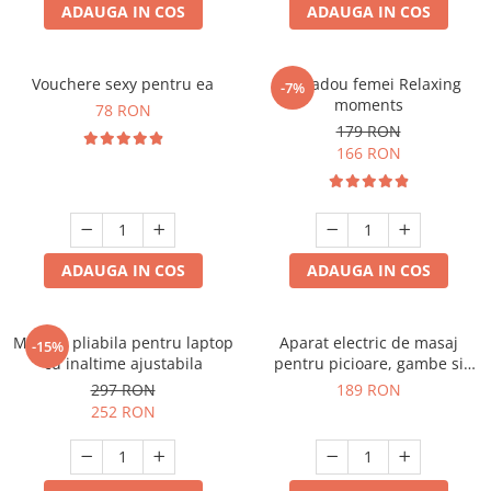
ADAUGA IN COS
ADAUGA IN COS
Vouchere sexy pentru ea
Set cadou femei Relaxing
-7%
moments
78 RON
179 RON
166 RON
ADAUGA IN COS
ADAUGA IN COS
Masuta pliabila pentru laptop
Aparat electric de masaj
-15%
cu inaltime ajustabila
pentru picioare, gambe si
brate
297 RON
189 RON
252 RON