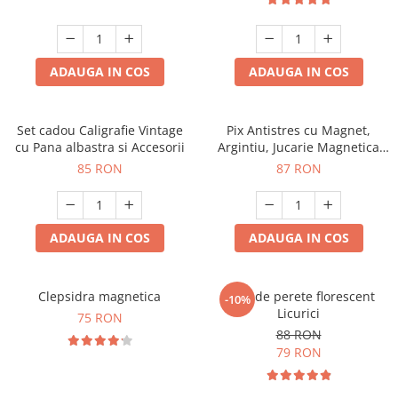
ADAUGA IN COS
ADAUGA IN COS
Set cadou Caligrafie Vintage
Pix Antistres cu Magnet,
cu Pana albastra si Accesorii
Argintiu, Jucarie Magnetica
pentru Birou
85 RON
87 RON
ADAUGA IN COS
ADAUGA IN COS
Clepsidra magnetica
Ceas de perete florescent
-10%
Licurici
75 RON
88 RON
79 RON