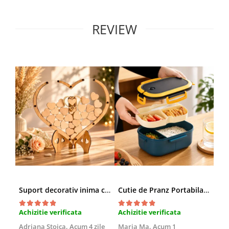
REVIEW
Suport decorativ inima cu mesaje, Cadou cu suflet
Cutie de Pranz Portabila cu Compartimente
Achizitie verificata
Achizitie verificata
Ach
Adriana Stoica,
Acum 4 zile
Maria Ma,
Acum 1
Sof