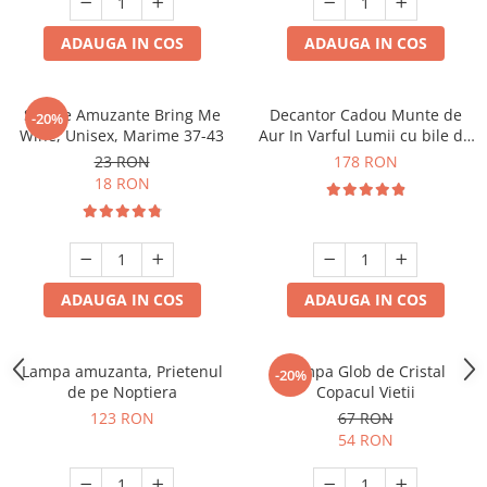
ADAUGA IN COS
ADAUGA IN COS
Sosete Amuzante Bring Me
Decantor Cadou Munte de
-20%
Wine, Unisex, Marime 37-43
Aur In Varful Lumii cu bile de
curatare
23 RON
178 RON
18 RON
ADAUGA IN COS
ADAUGA IN COS
Lampa amuzanta, Prietenul
Lampa Glob de Cristal
-20%
de pe Noptiera
Copacul Vietii
123 RON
67 RON
54 RON