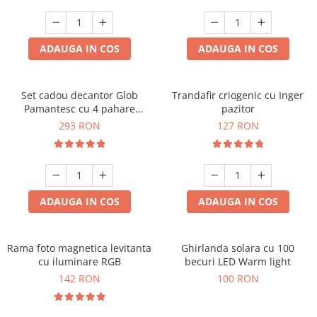
Cadouri Zodia Pesti
Cadouri Sfantul Andrei
Cadouri Fete
Cani si Termosuri
Cadouri Sfantul Alexandru
Pentru Copilul din tine
Jocuri si Puzzle
Cadouri Sfanta Ana
ADAUGA IN COS
ADAUGA IN COS
Cadouri Haioase
Produse pentru Calatorie
Cadouri Constantin si Elena
Cadouri de Casa Noua
Seturi de caligrafie
Cadouri Sfanta Maria
Cadouri Majorat
Set cadou decantor Glob
Trandafir criogenic cu Inger
Pamantesc cu 4 pahare
pazitor
Cadouri Sfintii Mihail si Gavriil
Cadouri pentru Nasi
Deluxe
293 RON
127 RON
Cadouri pentru Bunici
Cadouri pentru Prieteni
Cadouri pentru Sefi
ADAUGA IN COS
ADAUGA IN COS
Cel ce are tot
Cadouri Nunta si Cununie civila
Rama foto magnetica levitanta
Ghirlanda solara cu 100
cu iluminare RGB
becuri LED Warm light
142 RON
100 RON