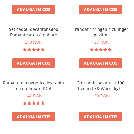
Cadouri Zodia Pesti
Cadouri Sfantul Andrei
Cadouri Fete
Cani si Termosuri
Cadouri Sfantul Alexandru
ADAUGA IN COS
ADAUGA IN COS
Pentru Copilul din tine
Jocuri si Puzzle
Cadouri Sfanta Ana
Cadouri Haioase
Produse pentru Calatorie
Cadouri Constantin si Elena
Set cadou decantor Glob
Trandafir criogenic cu Inger
Cadouri de Casa Noua
Seturi de caligrafie
Pamantesc cu 4 pahare
pazitor
Cadouri Sfanta Maria
Cadouri Majorat
Deluxe
293 RON
127 RON
Cadouri Sfintii Mihail si Gavriil
Cadouri pentru Nasi
Cadouri pentru Bunici
ADAUGA IN COS
ADAUGA IN COS
Cadouri pentru Prieteni
Cadouri pentru Sefi
Rama foto magnetica levitanta
Ghirlanda solara cu 100
Cel ce are tot
cu iluminare RGB
becuri LED Warm light
Cadouri Nunta si Cununie civila
142 RON
100 RON
ADAUGA IN COS
ADAUGA IN COS