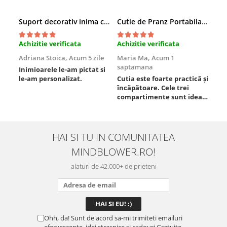
Suport decorativ inima cu mesaje, Cadou cu suflet
Cutie de Pranz Portabila cu Compartimente
Achizitie verificata
Achizitie verificata
Ach
Adriana Stoica,
Acum 5 zile
Maria Ma,
Acum 1
Sof
saptamana
Inimioarele le-am pictat si
Umb
le-am personalizat.
Cutia este foarte practică și
poz
încăpătoare. Cele trei
ori
compartimente sunt ideale
chi
pentru a separa
Mat
alimentele, iar închiderea
se 
este sigură, fără scurgeri. O
dim
folosesc aproape zilnic la
pot
HAI SI TU IN COMUNITATEA
serviciu și sunt foarte
mul
MINDBLOWER.RO!
mulțumită.
rec
ceva
alaturi de 42.000+ de prieteni
Ohh, da! Sunt de acord sa-mi trimiteti emailuri