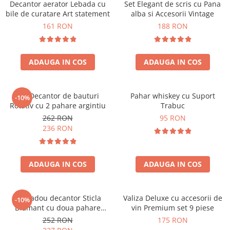
Decantor aerator Lebada cu
Set Elegant de scris cu Pana
bile de curatare Art statement
alba si Accesorii Vintage
161 RON
188 RON
ADAUGA IN COS
ADAUGA IN COS
Set Decantor de bauturi
Pahar whiskey cu Suport
-10%
Rotativ cu 2 pahare argintiu
Trabuc
262 RON
95 RON
236 RON
ADAUGA IN COS
ADAUGA IN COS
Set cadou decantor Sticla
Valiza Deluxe cu accesorii de
-10%
Diamant cu doua pahare
vin Premium set 9 piese
Deluxe
252 RON
175 RON