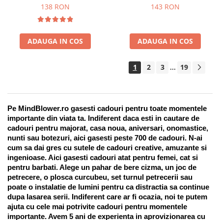
Suport pentru stilou, 9 piese
138 RON
143 RON
ADAUGA IN COS
ADAUGA IN COS
1
2
3
19
...
Pe MindBlower.ro gasesti cadouri pentru toate momentele 
importante din viata ta. Indiferent daca esti in cautare de 
cadouri pentru majorat, casa noua, aniversari, onomastice, 
nunti sau botezuri, aici gasesti peste 700 de cadouri. N-ai 
cum sa dai gres cu sutele de cadouri creative, amuzante si 
ingenioase. Aici gasesti cadouri atat pentru femei, cat si 
pentru barbati. Alege un pahar de bere cizma, un joc de 
petrecere, o plosca curcubeu, set turnul petrecerii sau 
poate o instalatie de lumini pentru ca distractia sa continue 
dupa lasarea serii. Indiferent care ar fi ocazia, noi te putem 
ajuta cu cele mai potrivite cadouri pentru momentele 
importante. Avem 5 ani de experienta in aprovizionarea cu 