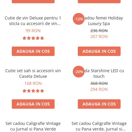
Cutie de vin Deluxe pentru 1
Set cadou femei Holiday
-12%
sticla cu accesorii de vin
Luxury Spa
incluse piele ecologica de
99 RON
236 RON
crocodil
207 RON
ADAUGA IN COS
ADAUGA IN COS
Cutie set sah si accesorii vin
Oglinda Starshine LED cu
-20%
Caseta Deluxe
touch
168 RON
368 RON
294 RON
ADAUGA IN COS
ADAUGA IN COS
Set cadou Caligrafie Vintage
Set cadou Caligrafie Vintage
cu Jurnal si Pana Verde
cu Pana verde, Jurnal si