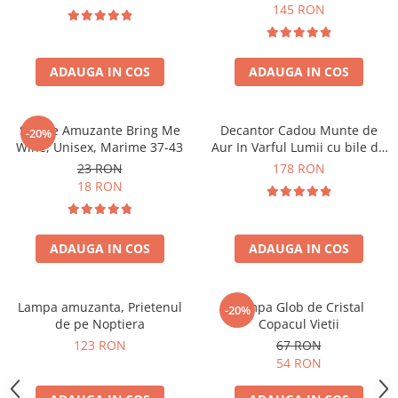
Forma C
145 RON
ADAUGA IN COS
ADAUGA IN COS
Sosete Amuzante Bring Me
Decantor Cadou Munte de
-20%
Wine, Unisex, Marime 37-43
Aur In Varful Lumii cu bile de
curatare
23 RON
178 RON
18 RON
ADAUGA IN COS
ADAUGA IN COS
Lampa amuzanta, Prietenul
Lampa Glob de Cristal
-20%
de pe Noptiera
Copacul Vietii
123 RON
67 RON
54 RON