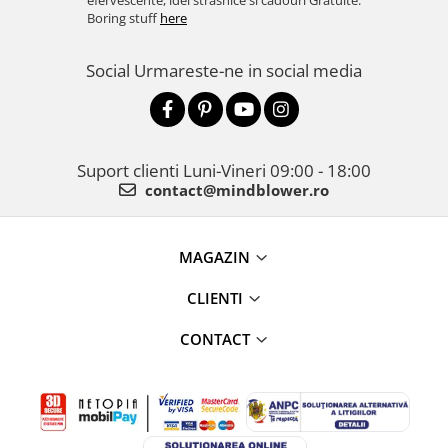
efervescente, idei strasnice si cadouri Gratuite.
Boring stuff
here
Social
Urmareste-ne in social media
Suport clienti
Luni-Vineri 09:00 - 18:00
contact@mindblower.ro
MAGAZIN
CLIENTI
CONTACT