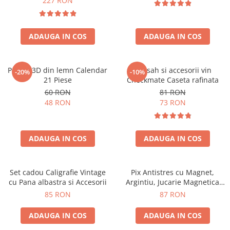
227 RON
ADAUGA IN COS
ADAUGA IN COS
Puzzle 3D din lemn Calendar
Set sah si accesorii vin
-20%
-10%
21 Piese
Checkmate Caseta rafinata
60 RON
81 RON
48 RON
73 RON
ADAUGA IN COS
ADAUGA IN COS
Set cadou Caligrafie Vintage
Pix Antistres cu Magnet,
cu Pana albastra si Accesorii
Argintiu, Jucarie Magnetica
pentru Birou
85 RON
87 RON
ADAUGA IN COS
ADAUGA IN COS