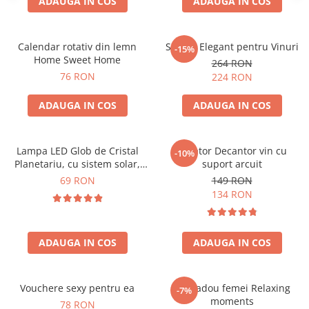
ADAUGA IN COS
ADAUGA IN COS
Calendar rotativ din lemn
Suport Elegant pentru Vinuri
-15%
Home Sweet Home
264 RON
76 RON
224 RON
ADAUGA IN COS
ADAUGA IN COS
Lampa LED Glob de Cristal
Aerator Decantor vin cu
-10%
Planetariu, cu sistem solar,
suport arcuit
cadou captivant
69 RON
149 RON
134 RON
ADAUGA IN COS
ADAUGA IN COS
Vouchere sexy pentru ea
Set cadou femei Relaxing
-7%
moments
78 RON