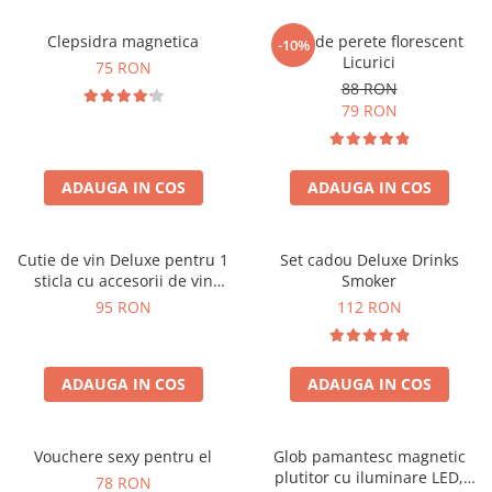
Clepsidra magnetica
Ceas de perete florescent
-10%
Licurici
75 RON
88 RON
79 RON
ADAUGA IN COS
ADAUGA IN COS
Cutie de vin Deluxe pentru 1
Set cadou Deluxe Drinks
sticla cu accesorii de vin
Smoker
incluse interior oranj
95 RON
112 RON
ADAUGA IN COS
ADAUGA IN COS
Vouchere sexy pentru el
Glob pamantesc magnetic
plutitor cu iluminare LED,
78 RON