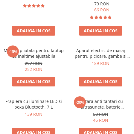
179 RON
166 RON
ADAUGA IN COS
ADAUGA IN COS
Masuta pliabila pentru laptop
Aparat electric de masaj
-15%
cu inaltime ajustabila
pentru picioare, gambe si
brate
297 RON
189 RON
252 RON
ADAUGA IN COS
ADAUGA IN COS
Frapiera cu iluminare LED si
Bratara anti tantari cu
-20%
boxa Bluetooth, 7 L
ultrasunete, baterie
reincarcabila 90mAh
139 RON
58 RON
46 RON
ADAUGA IN COS
ADAUGA IN COS