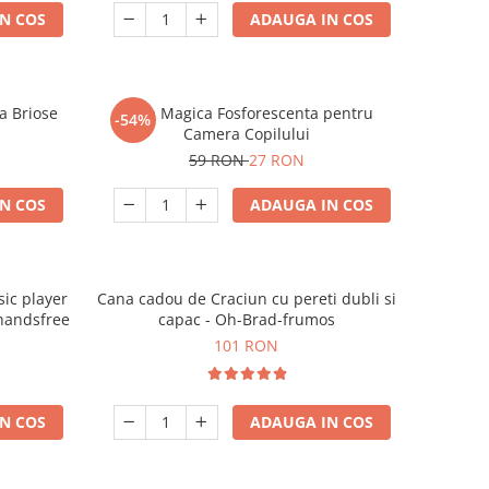
N COS
ADAUGA IN COS
a Briose
Luna Magica Fosforescenta pentru
-54%
Camera Copilului
59 RON
27 RON
N COS
ADAUGA IN COS
ic player
Cana cadou de Craciun cu pereti dubli si
 handsfree
capac - Oh-Brad-frumos
101 RON
N COS
ADAUGA IN COS