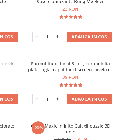
ele
Sosete amuzante Bring Me Beer
23 RON
N COS
ADAUGA IN COS
a de vin
Pix multifunctional 6 in 1, surubelnita
plata, rigla, capat touchscreen, nivela cu
bula
39 RON
N COS
ADAUGA IN COS
olorate
Cubul Magic Infinite Galaxii puzzle 3D
-20%
unic
37 RON
30 RON