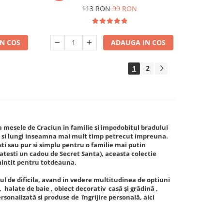
113 RON
99 RON
N COS
ADAUGA IN COS
1
2
mesele de Craciun in familie si impodobitul bradului
ci si lungi inseamna mai mult timp petrecut impreuna.
sti sau pur si simplu pentru o familie mai putin
gatesti un cadou de Secret Santa), aceasta colectie
amintit pentru totdeauna.
l de dificila, avand in vedere multitudinea de optiuni
 halate de baie , obiect decorativ casă și grădină ,
rsonalizată si produse de îngrijire personală, aici