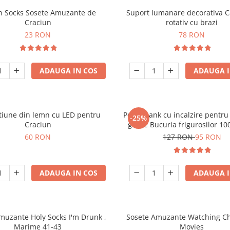
h Socks Sosete Amuzante de
Suport lumanare decorativa C
Craciun
rotativ cu brazi
23 RON
78 RON
ADAUGA IN COS
ADAUGA I
tiune din lemn cu LED pentru
Powerbank cu incalzire pentru
-25%
Craciun
grade Bucuria frigurosilor 
60 RON
127 RON
95 RON
ADAUGA IN COS
ADAUGA I
muzante Holy Socks I'm Drunk ,
Sosete Amuzante Watching C
Marime 41-43
Movies