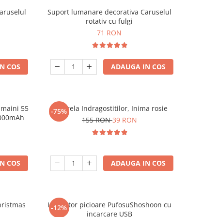
aruselul
Suport lumanare decorativa Caruselul
rotativ cu fulgi
71 RON
N COS
ADAUGA IN COS
 maini 55
Umbrela Indragostitilor, Inima rosie
-75%
10000mAh
155 RON
39 RON
N COS
ADAUGA IN COS
hristmas
Incalzitor picioare PufosuShoshoon cu
-12%
incarcare USB