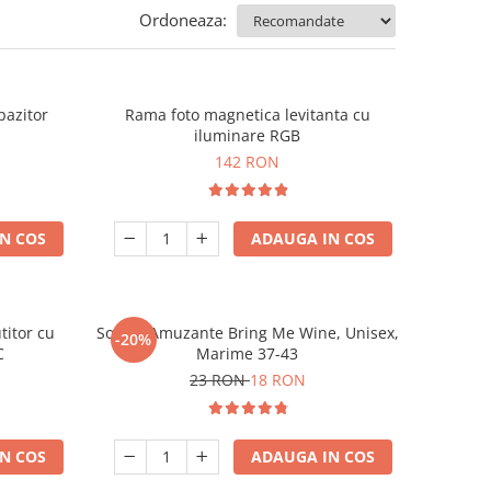
Ordoneaza:
pazitor
Rama foto magnetica levitanta cu
iluminare RGB
142 RON
N COS
ADAUGA IN COS
titor cu
Sosete Amuzante Bring Me Wine, Unisex,
-20%
C
Marime 37-43
23 RON
18 RON
N COS
ADAUGA IN COS