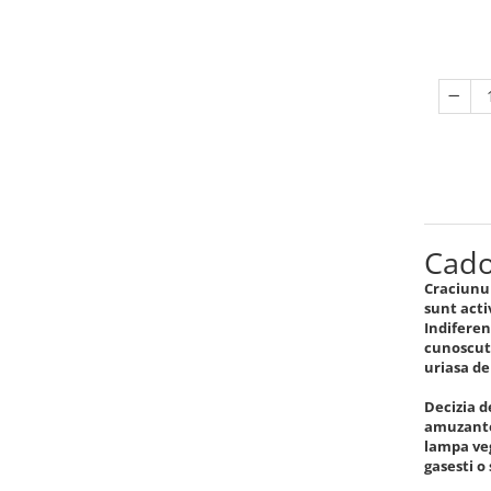
Cado
Craciunul
sunt acti
Indiferen
cunoscuta
uriasa de
Decizia d
amuzante 
lampa veg
gasesti o