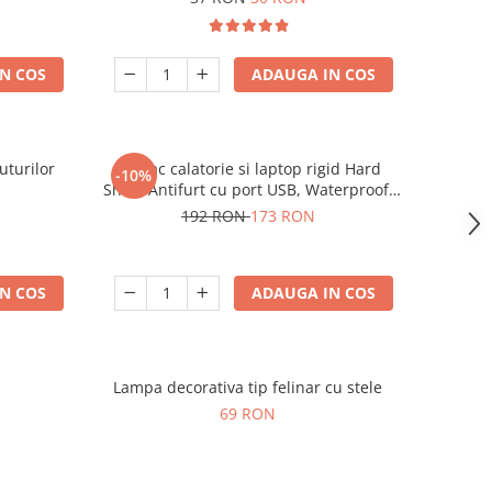
N COS
ADAUGA IN COS
uturilor
Rucsac calatorie si laptop rigid Hard
-10%
Shell, Antifurt cu port USB, Waterproof,
44x30x17 cm, Compartimentare
192 RON
173 RON
inteligenta, Unisex, Negru
N COS
ADAUGA IN COS
Lampa decorativa tip felinar cu stele
69 RON