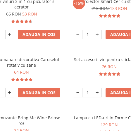
r vinuri 3 in 1 cu picurator si
Proiector Smart Cer cu st
-15%
aerator
215 RON
183 RON
66 RON
53 RON
ADAUGA IN COS
ADAUGA I
lumanare decorativa Caruselul
Set accesorii vin pentru sticl
rotativ cu zane
76 RON
64 RON
ADAUGA IN COS
ADAUGA I
amuzante Bring Me Wine Briose
Lampa cu LED-uri in Forme C
roz
129 RON
24 RON