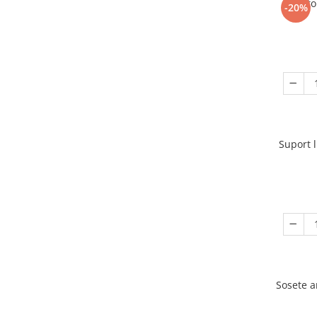
Racito
-20%
Suport 
Sosete 