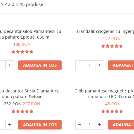
1-
42
din
45
produse
ou decantor Glob Pamantesc cu
Trandafir criogenic cu Inger 
ua pahare Epique, 850 ml
127 RON
188 RON
ADAUGA IN COS
ADAUGA I
ou decantor Sticla Diamant cu
Glob pamantesc magnetic plu
doua pahare Deluxe
iluminare LED, Forma 
252 RON
227 RON
145 RON
ADAUGA IN COS
ADAUGA I