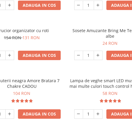
ADAUGA IN COS
ADAUGA I
rucior organizator cu roti
Sosete Amuzante Bring Me Te
albe
154 RON
131 RON
24 RON
ADAUGA IN COS
ADAUGA I
juterii neagra Amore Bratara 7
Lampa de veghe smart LED mus
Chakre CADOU
mai multe culori touch control
104 RON
58 RON
ADAUGA IN COS
ADAUGA I