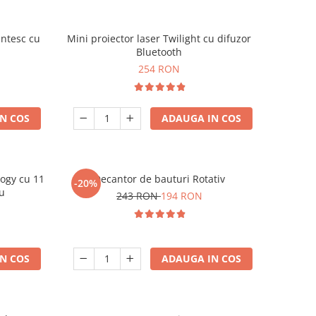
ntesc cu
Mini proiector laser Twilight cu difuzor
Bluetooth
254 RON
N COS
ADAUGA IN COS
logy cu 11
Decantor de bauturi Rotativ
-20%
iu
243 RON
194 RON
N COS
ADAUGA IN COS