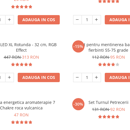
ADAUGA IN COS
ADAUGA I
LED XL Rotunda - 32 cm, RGB
Aparat pentru mentinerea ba
-15%
Effect
fierbinti 55-75 grade
447 RON
313 RON
112 RON
95 RON
ADAUGA IN COS
ADAUGA I
ra energetica aromaterapie 7
Set Turnul Petrecerii
-30%
Chakre roca vulcanica
131 RON
92 RON
47 RON