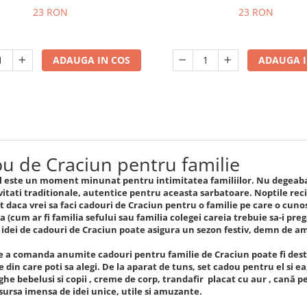
23 RON
23 RON
ADAUGA IN COS
ADAUGA I
u de Craciun pentru familie
 este un moment minunat pentru intimitatea familiilor. Nu degeaba 
vitati traditionale, autentice pentru aceasta sarbatoare. Noptile re
t daca vrei sa faci cadouri de Craciun pentru o familie pe care o cuno
 (cum ar fi familia sefului sau familia colegei careia trebuie sa-i pre
 idei de cadouri de Craciun poate asigura un sezon festiv, demn de 
e a comanda anumite cadouri pentru familie de Craciun poate fi destu
din care poti sa alegi. De la aparat de tuns, set cadou pentru el si ea,
he bebelusi si copii , creme de corp, trandafir placat cu aur , cană pe
 sursa imensa de idei unice, utile si amuzante.