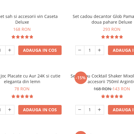
set sah si accesorii vin Caseta
Set cadou decantor Glob Pama
Deluxe
doua pahare Deluxe
168 RON
293 RON
ADAUGA IN COS
ADAUGA I
 Joc Placate cu Aur 24K si cutie
Set cadou Cocktail Shaker Mixo
-15%
eleganta din lemn
accesorii 750ml Argint
78 RON
168 RON
143 RON
ADAUGA IN COS
ADAUGA I