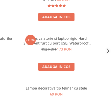
ADAUGA IN COS
uturilor
Rucsac calatorie si laptop rigid Hard
-10%
Shell, Antifurt cu port USB, Waterproof,
44x30x17 cm, Compartimentare
192 RON
173 RON
inteligenta, Unisex, Negru
ADAUGA IN COS
Lampa decorativa tip felinar cu stele
69 RON