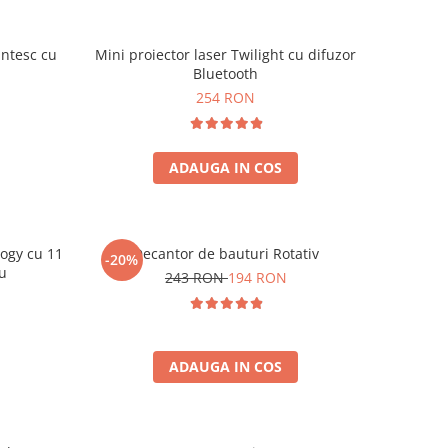
ntesc cu
Mini proiector laser Twilight cu difuzor
Bluetooth
254 RON
ADAUGA IN COS
logy cu 11
Decantor de bauturi Rotativ
-20%
iu
243 RON
194 RON
ADAUGA IN COS