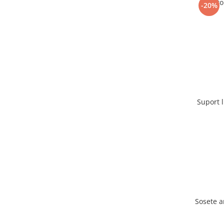
Racito
-20%
Suport 
Sosete 