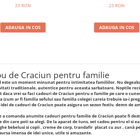
23 RON
23 RON
ADAUGA IN COS
ADAUGA IN COS
u de Craciun pentru familie
 este un moment minunat pentru intimitatea familiilor. Nu degeaba 
vitati traditionale, autentice pentru aceasta sarbatoare. Noptile re
t daca vrei sa faci cadouri de Craciun pentru o familie pe care o cuno
 (cum ar fi familia sefului sau familia colegei careia trebuie sa-i pre
 idei de cadouri de Craciun poate asigura un sezon festiv, demn de 
e a comanda anumite cadouri pentru familie de Craciun poate fi destu
din care poti sa alegi. De la aparat de tuns, set cadou pentru el si ea,
he bebelusi si copii , creme de corp, trandafir placat cu aur , cană pe
 sursa imensa de idei unice, utile si amuzante.