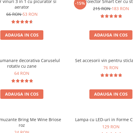
r vinuri 3 in 1 cu picurator si
Proiector Smart Cer cu st
-15%
aerator
215 RON
183 RON
66 RON
53 RON
ADAUGA IN COS
ADAUGA IN COS
lumanare decorativa Caruselul
Set accesorii vin pentru sticl
rotativ cu zane
76 RON
64 RON
ADAUGA IN COS
ADAUGA IN COS
amuzante Bring Me Wine Briose
Lampa cu LED-uri in Forme C
roz
129 RON
24 RON