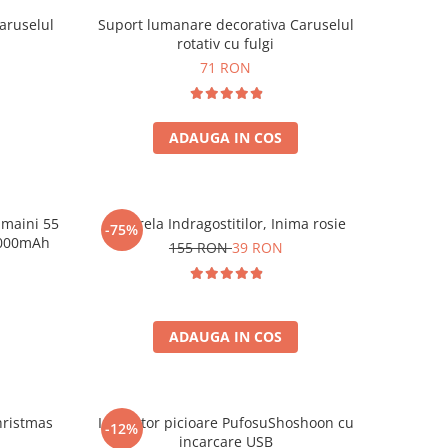
aruselul
Suport lumanare decorativa Caruselul
rotativ cu fulgi
71 RON
ADAUGA IN COS
 maini 55
Umbrela Indragostitilor, Inima rosie
-75%
10000mAh
155 RON
39 RON
ADAUGA IN COS
hristmas
Incalzitor picioare PufosuShoshoon cu
-12%
incarcare USB