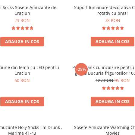
h Socks Sosete Amuzante de
Suport lumanare decorativa C
Craciun
rotativ cu brazi
23 RON
78 RON
ADAUGA IN COS
ADAUGA IN COS
tiune din lemn cu LED pentru
Powerbank cu incalzire pentru
-25%
Craciun
grade Bucuria frigurosilor 
60 RON
127 RON
95 RON
ADAUGA IN COS
ADAUGA IN COS
muzante Holy Socks I'm Drunk ,
Sosete Amuzante Watching C
Marime 41-43
Movies