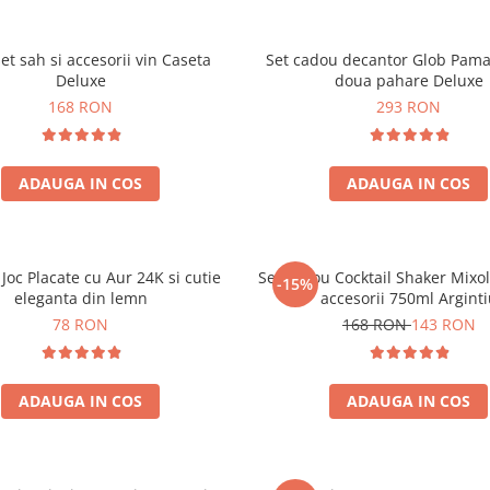
set sah si accesorii vin Caseta
Set cadou decantor Glob Pama
Deluxe
doua pahare Deluxe
168 RON
293 RON
ADAUGA IN COS
ADAUGA IN COS
 Joc Placate cu Aur 24K si cutie
Set cadou Cocktail Shaker Mixo
-15%
eleganta din lemn
accesorii 750ml Argint
78 RON
168 RON
143 RON
ADAUGA IN COS
ADAUGA IN COS