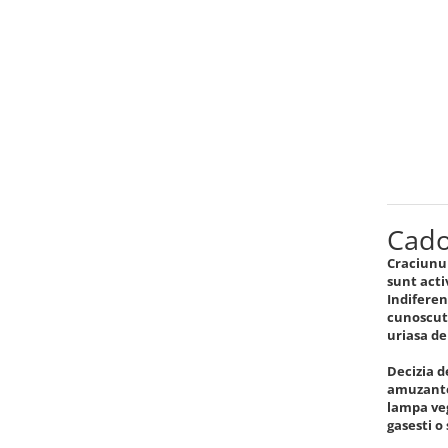
Cado
Craciunul
sunt acti
Indiferen
cunoscuta
uriasa de
Decizia d
amuzante 
lampa veg
gasesti o