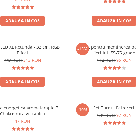
ADAUGA IN COS
ADAUGA IN COS
LED XL Rotunda - 32 cm, RGB
Aparat pentru mentinerea ba
-15%
Effect
fierbinti 55-75 grade
447 RON
313 RON
112 RON
95 RON
ADAUGA IN COS
ADAUGA IN COS
ra energetica aromaterapie 7
Set Turnul Petrecerii
-30%
Chakre roca vulcanica
131 RON
92 RON
47 RON