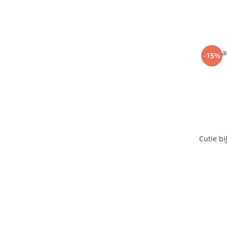
Ca
-15%
Cutie bi