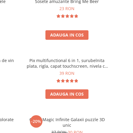
ele
Sosete amuzante Bring Me Beer
23 RON
ADAUGA IN COS
a de vin
Pix multifunctional 6 in 1, surubelnita
plata, rigla, capat touchscreen, nivela cu
bula
39 RON
ADAUGA IN COS
olorate
Cubul Magic Infinite Galaxii puzzle 3D
-20%
unic
37 RON
30 RON