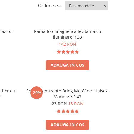
Ordoneaza:
pazitor
Rama foto magnetica levitanta cu
iluminare RGB
142 RON
ADAUGA IN COS
titor cu
Sosete Amuzante Bring Me Wine, Unisex,
-20%
C
Marime 37-43
23 RON
18 RON
ADAUGA IN COS