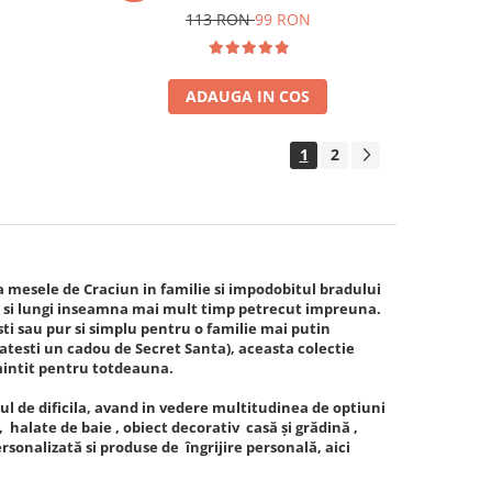
113 RON
99 RON
ADAUGA IN COS
1
2
mesele de Craciun in familie si impodobitul bradului
ci si lungi inseamna mai mult timp petrecut impreuna.
sti sau pur si simplu pentru o familie mai putin
gatesti un cadou de Secret Santa), aceasta colectie
amintit pentru totdeauna.
l de dificila, avand in vedere multitudinea de optiuni
 halate de baie , obiect decorativ casă și grădină ,
rsonalizată si produse de îngrijire personală, aici