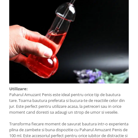
Utilizare:
Paharul Amuzant Penis este ideal pentru orice tip de bautura
tare. Toarna bautura preferata si bucura-te de reactiile celor din
jur. Este perfect pentru utilizare acasa, la petreceri sau in orice
moment cand doresti sa adaugi un strop de umor si veselie.
Transforma fiecare moment de savurat bautura intr-o experienta
plina de zambete si buna dispozitie cu Paharul Amuzant Penis de
100 ml. Este accesoriul perfect pentru orice iubitor de distractie si