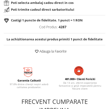
Poti selecta ambalaj cadou direct in cos
Poti trimite cadoul direct sarbatoritului
Castigi
1
puncte de fidelitate. 1 punct = 1 RON
Cod Produs:
4287
La achizitionarea acestui produs primiti
1
punct de fidelitate
Adauga la Favorite
481.000+ Clienti Fericiti
Garantia Calitatii
De 13 ani, oferim experiențe
97.8% dintre clienții noștri adoră
fantastice și grijă impecabilă pentru
calitatea produselor.
fiecare client
FRECVENT CUMPARATE