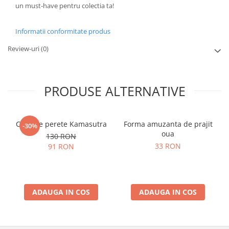
un must-have pentru colectia ta!
Informatii conformitate produs
Review-uri
(0)
PRODUSE ALTERNATIVE
Ceas de perete Kamasutra
Forma amuzanta de prajit
-30%
oua
130 RON
33 RON
91 RON
ADAUGA IN COS
ADAUGA IN COS