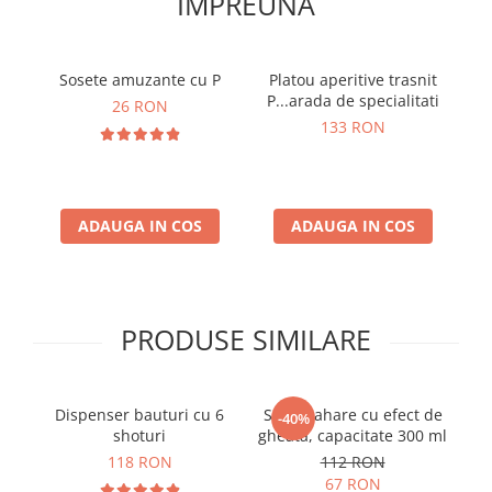
IMPREUNA
Sosete amuzante cu P
Platou aperitive trasnit
Se
P...arada de specialitati
26 RON
133 RON
ADAUGA IN COS
ADAUGA IN COS
PRODUSE SIMILARE
Dispenser bauturi cu 6
Set 4 pahare cu efect de
S
-40%
shoturi
gheata, capacitate 300 ml
A
118 RON
112 RON
67 RON