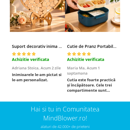
Suport decorativ inima cu mesaje, Cadou cu suflet
Cutie de Pranz Portabila cu Compartimente
Achizitie verificata
Achizitie verificata
Achi
Adriana Stoica,
Acum 2 zile
Maria Ma,
Acum 1
Sofi
saptamana
Inimioarele le-am pictat si
Umbr
le-am personalizat.
Cutia este foarte practică
poze
și încăpătoare. Cele trei
orig
compartimente sunt
chia
ideale pentru a separa
Mate
alimentele, iar închiderea
se d
este sigură, fără scurgeri.
dim
Hai si tu in Comunitatea
O folosesc aproape zilnic la
potr
MindBlower.ro!
serviciu și sunt foarte
mulț
mulțumită.
rec
alaturi de 42.000+ de prieteni
ceva