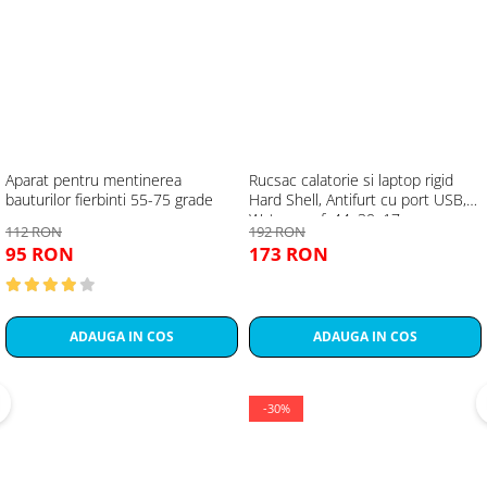
Aparat pentru mentinerea
Rucsac calatorie si laptop rigid
bauturilor fierbinti 55-75 grade
Hard Shell, Antifurt cu port USB,
Waterproof, 44x30x17 cm,
112 RON
192 RON
Compartimentare inteligenta,
95 RON
173 RON
Unisex, Negru
ADAUGA IN COS
ADAUGA IN COS
-30%