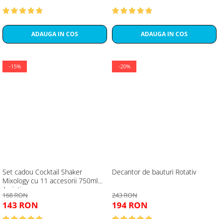
ADAUGA IN COS
ADAUGA IN COS
-15%
-20%
Set cadou Cocktail Shaker
Decantor de bauturi Rotativ
Mixology cu 11 accesorii 750ml
Argintiu
168 RON
243 RON
143 RON
194 RON