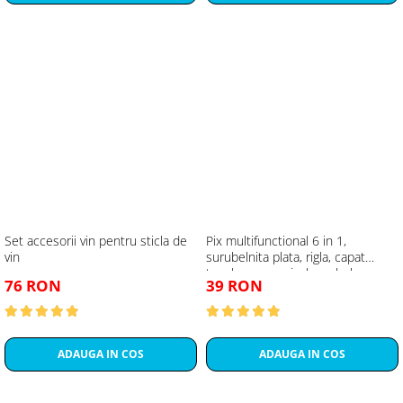
Set accesorii vin pentru sticla de
Pix multifunctional 6 in 1,
vin
surubelnita plata, rigla, capat
touchscreen, nivela cu bula
76 RON
39 RON
ADAUGA IN COS
ADAUGA IN COS