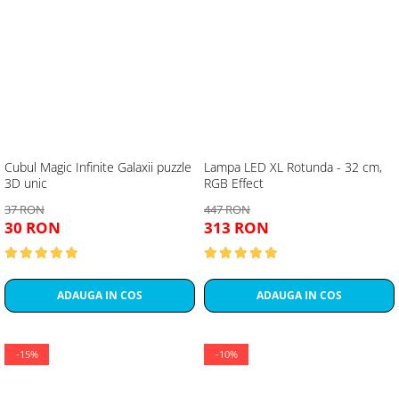
Cubul Magic Infinite Galaxii puzzle
Lampa LED XL Rotunda - 32 cm,
3D unic
RGB Effect
37 RON
447 RON
30 RON
313 RON
ADAUGA IN COS
ADAUGA IN COS
-15%
-10%