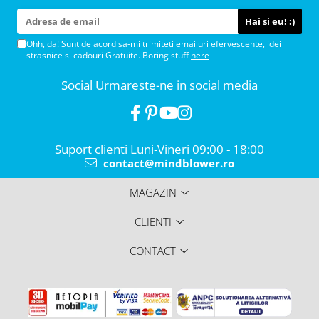
Ohh, da! Sunt de acord sa-mi trimiteti emailuri efervescente, idei
strasnice si cadouri Gratuite. Boring stuff
here
Social
Urmareste-ne in social media
Suport clienti
Luni-Vineri 09:00 - 18:00
contact@mindblower.ro
MAGAZIN
CLIENTI
CONTACT