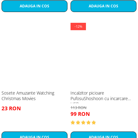
ADAUGA IN COS
ADAUGA IN COS
-12%
Sosete Amuzante Watching
Incalzitor picioare
Christmas Movies
PufosuShoshoon cu incarcare
USB
23 RON
113 RON
99 RON
ADAUGA IN COS
ADAUGA IN COS