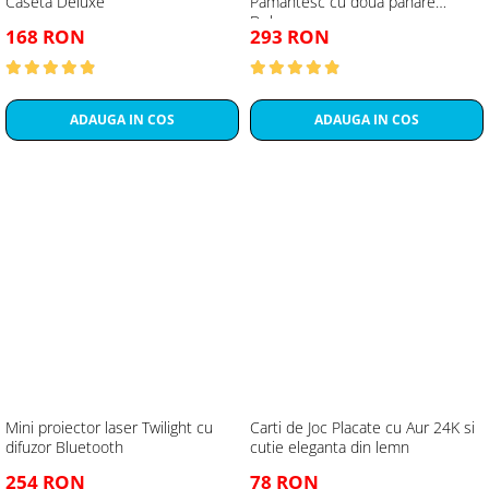
Caseta Deluxe
Pamantesc cu doua pahare
Deluxe
168 RON
293 RON
ADAUGA IN COS
ADAUGA IN COS
Mini proiector laser Twilight cu
Carti de Joc Placate cu Aur 24K si
difuzor Bluetooth
cutie eleganta din lemn
254 RON
78 RON