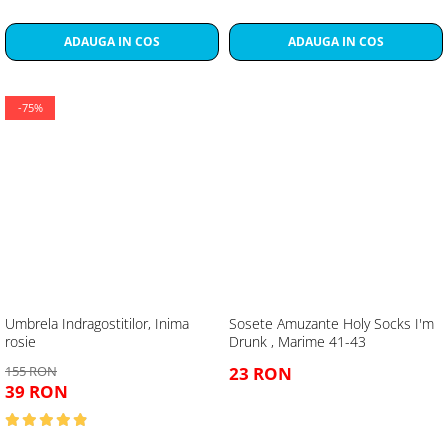
ADAUGA IN COS
ADAUGA IN COS
-75%
Umbrela Indragostitilor, Inima
Sosete Amuzante Holy Socks I'm
rosie
Drunk , Marime 41-43
155 RON
23 RON
39 RON