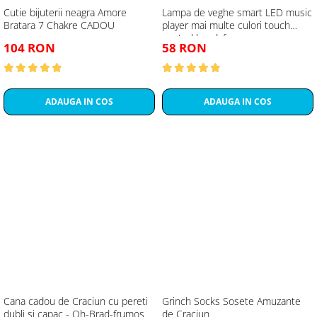
Cutie bijuterii neagra Amore
Lampa de veghe smart LED music
Bratara 7 Chakre CADOU
player mai multe culori touch
control handsfree
104 RON
58 RON
ADAUGA IN COS
ADAUGA IN COS
Cana cadou de Craciun cu pereti
Grinch Socks Sosete Amuzante
dubli si capac - Oh-Brad-frumos
de Craciun