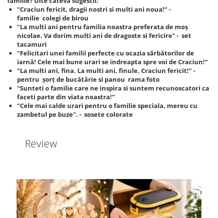
familie? Uite cateva sugestii:
"Craciun fericit, dragii nostri si multi ani noua!" -
familie colegi de birou
"La multi ani pentru familia noastra preferata de moș
nicolae. Va dorim multi ani de dragoste si fericire" - set
tacamuri
"Felicitari unei familii perfecte cu ocazia sărbătorilor de
iarnă! Cele mai bune urari se indreapta spre voi de Craciun!"
"La multi ani, fina. La multi ani, finule. Craciun fericit!" -
pentru șorț de bucătărie si panou rama foto
"Sunteti o familie care ne inspira si suntem recunoscatori ca
faceti parte din viata noastra!"
"Cele mai calde urari pentru o familie speciala, mereu cu
zambetul pe buze". - sosete colorate
Review