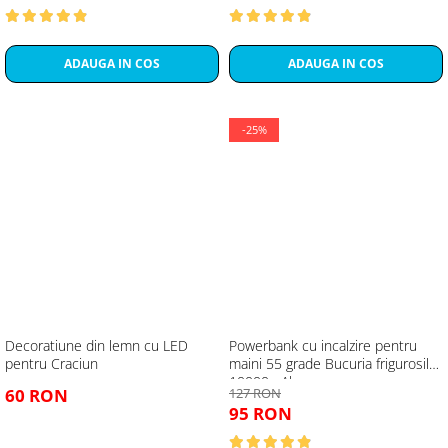
ADAUGA IN COS
ADAUGA IN COS
-25%
Decoratiune din lemn cu LED
Powerbank cu incalzire pentru
pentru Craciun
maini 55 grade Bucuria frigurosilor
10000mAh
60 RON
127 RON
95 RON