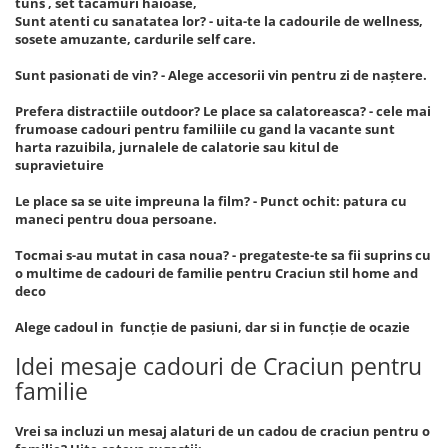
tuns , set tacamuri haioase,
Sunt atenti cu sanatatea lor? - uita-te la cadourile de wellness,
sosete amuzante, cardurile self care.
Sunt pasionati de vin? - Alege accesorii vin pentru zi de naștere.
Prefera distractiile outdoor? Le place sa calatoreasca? - cele mai
frumoase cadouri pentru familiile cu gand la vacante sunt
harta razuibila, jurnalele de calatorie sau kitul de
supravietuire
Le place sa se uite impreuna la film? - Punct ochit: patura cu
maneci pentru doua persoane.
Tocmai s-au mutat in casa noua? - pregateste-te sa fii suprins cu
o multime de cadouri de familie pentru Craciun stil home and
deco
Alege cadoul in funcție de pasiuni, dar si in funcție de ocazie
Idei mesaje cadouri de Craciun pentru
familie
Vrei sa incluzi un mesaj alaturi de un cadou de craciun pentru o