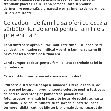
trandafir placat cu aur , cană personalizată si produse
de îngrijire personală, aici gasesti o sursa imensa de idei unice,
utile si amuzante.
Ce cadouri de familie sa oferi cu ocazia
sărbătorilor de iarnă pentru familiile și
prietenii tai?
Cand simti ca se apropie Craciunul, este timpul sa incepi sa te
gandesti la un cadou semnificativ pentru familie, ca sa nu fii
nevoit sa iei o decizie de ultima ora.
Cand cumperi cadouri pentru familie, iata ce trebuie sa iei in
considerare:
Care sunt hobbyurile sau interesele membrilor?
Stiu sa se distreze? Sunt open- minded? - Ofera-le cadouri de
care se pot bucura impreuna: sosete colorate pentru toti, ceas
de perete, decantor glob pamantesc, panou rama
foto, accesorii vin , sah in 3 sau alte jocuri de societate, harta
razuibila . Alte idei minunate sunt șorț de bucătărie, cană
termosensibilă , cutii de bijuterii, pijamale dama, aparat de