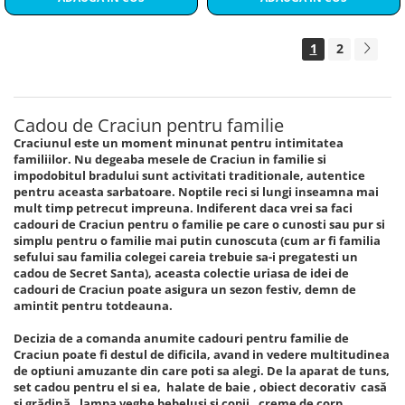
1
2
Cadou de Craciun pentru familie
Craciunul este un moment minunat pentru intimitatea
familiilor. Nu degeaba mesele de Craciun in familie si
impodobitul bradului sunt activitati traditionale, autentice
pentru aceasta sarbatoare. Noptile reci si lungi inseamna mai
mult timp petrecut impreuna. Indiferent daca vrei sa faci
cadouri de Craciun pentru o familie pe care o cunosti sau pur si
simplu pentru o familie mai putin cunoscuta (cum ar fi familia
sefului sau familia colegei careia trebuie sa-i pregatesti un
cadou de Secret Santa), aceasta colectie uriasa de idei de
cadouri de Craciun poate asigura un sezon festiv, demn de
amintit pentru totdeauna.
Decizia de a comanda anumite cadouri pentru familie de
Craciun poate fi destul de dificila, avand in vedere multitudinea
de optiuni amuzante din care poti sa alegi. De la aparat de tuns,
set cadou pentru el si ea, halate de baie , obiect decorativ casă
și grădină , lampa veghe bebelusi si copii , creme de corp,