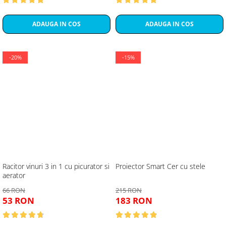
ADAUGA IN COS
ADAUGA IN COS
-20%
-15%
Racitor vinuri 3 in 1 cu picurator si
Proiector Smart Cer cu stele
aerator
66 RON
215 RON
53 RON
183 RON