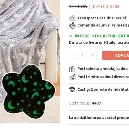
114 RON
(-45%)
63 RON
Transport Gratuit > 300 lei
Comanda acum si Primesti p
IN STOC
-
STOC ACTUALIZAT I
Durata de livrare:
1-2 zile lucra
ADAUG
Poti selecta ambalaj cadou d
Poti trimite cadoul direct s
Castigi
2
puncte de fidelitat
Cod Produs:
4487
La achizitionarea acestui produ