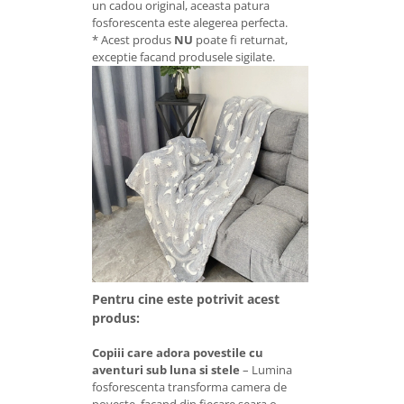
un cadou original, aceasta patura
fosforescenta este alegerea perfecta.
* Acest produs
NU
poate fi returnat,
exceptie facand produsele sigilate.
Pentru cine este potrivit acest
produs:
Copiii care adora povestile cu
aventuri sub luna si stele
– Lumina
fosforescenta transforma camera de