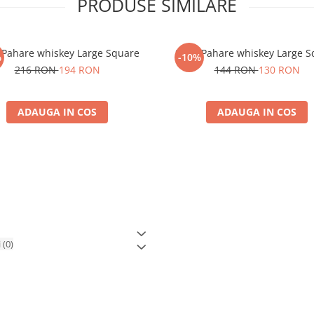
PRODUSE SIMILARE
 Pahare whiskey Large Square
Set 4 Pahare whiskey Large 
%
-10%
216 RON
194 RON
144 RON
130 RON
ADAUGA IN COS
ADAUGA IN COS
i
(0)