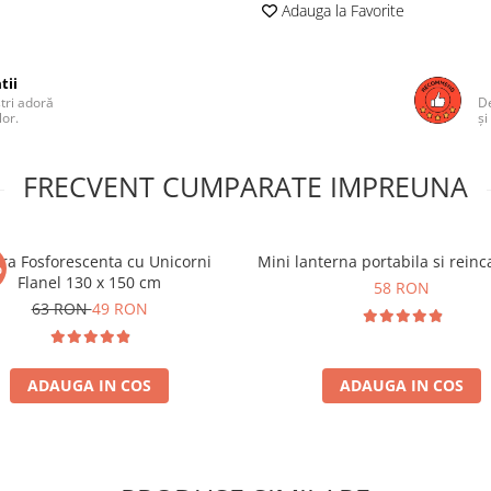
Adauga la Favorite
tii
ștri adoră
De
lor.
și
FRECVENT CUMPARATE IMPREUNA
ra Fosforescenta cu Unicorni
Mini lanterna portabila si reinc
%
Flanel 130 x 150 cm
58 RON
63 RON
49 RON
ADAUGA IN COS
ADAUGA IN COS