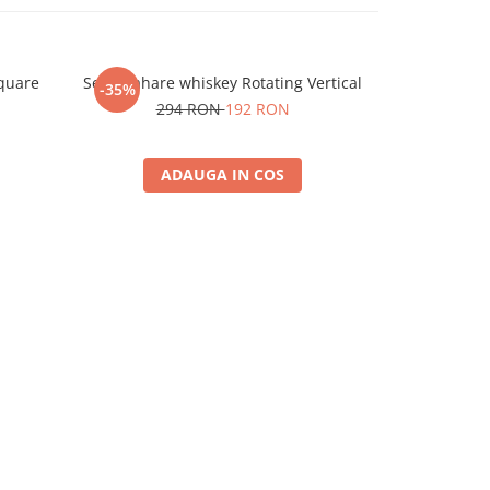
Square
Set 6 Pahare whiskey Rotating Vertical
Set 4 Pahare
-35%
-35%
294 RON
192 RON
19
ADAUGA IN COS
A