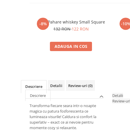
Set 4 Pahare whiskey Small Square
Set 6
-8%
-10
132 RON
122 RON
ADAUGA IN COS
Detalii
Review-uri
(0)
Descriere
Descriere
Detalii
Review-ur
Transforma fiecare seara intr-o noapte
magica cu patura fosforescenta ce
lumineaza visurile! Caldura si confort la
superlativ – exact ce ai nevoie pentru
momente cozy si relaxante.