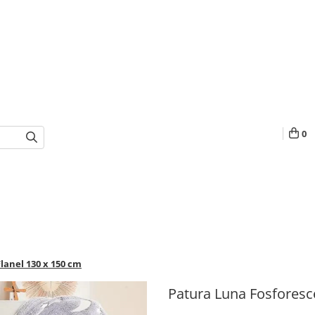
0
lanel 130 x 150 cm
Patura Luna Fosforesce