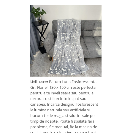
Utilizare:
Patura Luna Fosforescenta
Gri, Flanel, 130 x 150 cm este perfecta
pentru a te inveli seara sau pentru a
decora cu stil un fotoliu, pat sau
canapea. Incarca designul fosforescent
la lumina naturala sau artificiala si
bucura-te de magia stralucirii sale pe
timp de noapte. Poate fi spalata fara
probleme, fie manual, fie la masina de
spalat, pentru a te asigura ca pastrezi