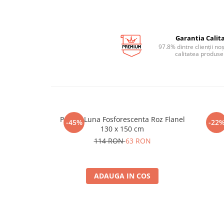
Garantia Calita
97.8% dintre clienții no
calitatea produse
Patura Luna Fosforescenta Roz Flanel
Patu
-45%
-22
130 x 150 cm
114 RON
63 RON
ADAUGA IN COS