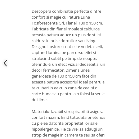
Descopera combinatia perfecta dintre
confort si magie cu Patura Luna
Fosforescenta Gri, Flanel, 130 x 150 cm.
Fabricata din flanel moale si calduros,
aceasta patura aduce un plus de stil si
caldura in orice dormitor sau living.
Designul fosforescent este vedeta serii,
captand lumina pe parcursul zilei si
stralucind subtil pe timp de noapte,
oferindu-ti un efect vizual deosebit si un
decor fermecator. Dimensiunea
generoasa de 130 x 150 cm face din
aceasta patura accesoriul ideal pentru a
te cuibari in ea cu o cana de ceai si o
carte buna sau pentru a o folosi la serile
de filme.
Materialul lavabil si respirabil iti asigura
confort maxim, fiind totodata prietenos
cu pielea datorita proprietatilor sale
hipoalergenice. Fie ca vrei sa adaugi un
strop de magie in camera ta sau sa oferi