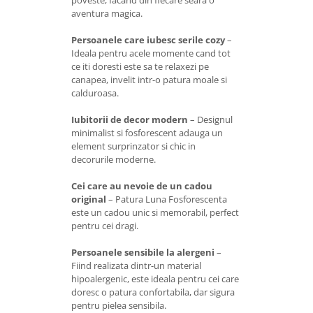
poveste, facand din fiecare seara o
aventura magica.
Persoanele care iubesc serile cozy
–
Ideala pentru acele momente cand tot
ce iti doresti este sa te relaxezi pe
canapea, invelit intr-o patura moale si
calduroasa.
Iubitorii de decor modern
– Designul
minimalist si fosforescent adauga un
element surprinzator si chic in
decorurile moderne.
Cei care au nevoie de un cadou
original
– Patura Luna Fosforescenta
este un cadou unic si memorabil, perfect
pentru cei dragi.
Persoanele sensibile la alergeni
–
Fiind realizata dintr-un material
hipoalergenic, este ideala pentru cei care
doresc o patura confortabila, dar sigura
pentru pielea sensibila.