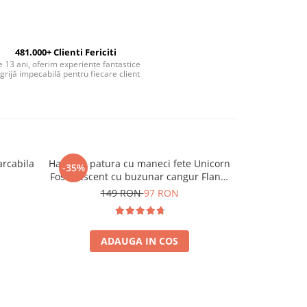
481.000+ Clienti Fericiti
 13 ani, oferim experiențe fantastice
 grijă impecabilă pentru fiecare client
arcabila
Hanorac patura cu maneci fete Unicorn
Organizat
-35%
Fosforescent cu buzunar cangur Flanel
& Polar 440g/mp 105 cm
149 RON
97 RON
ADAUGA IN COS
A