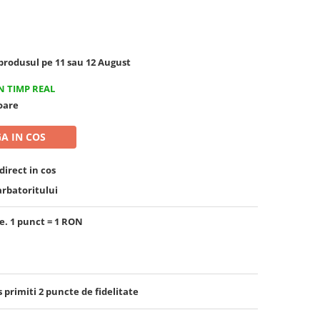
rodusul pe 11 sau 12 August
N TIMP REAL
toare
A IN COS
irect in cos
arbatoritului
e. 1 punct = 1 RON
s primiti
2
puncte de fidelitate