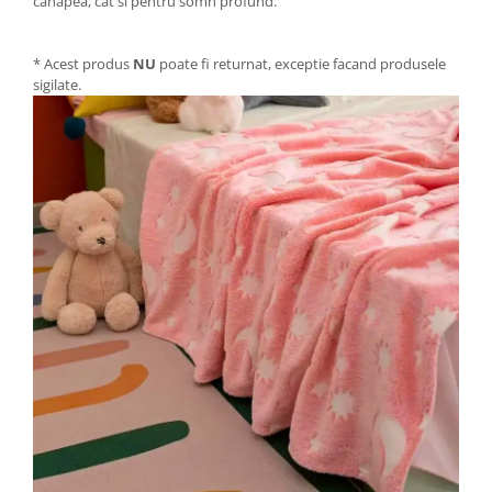
canapea, cat si pentru somn profund.
* Acest produs
NU
poate fi returnat, exceptie facand produsele
sigilate.