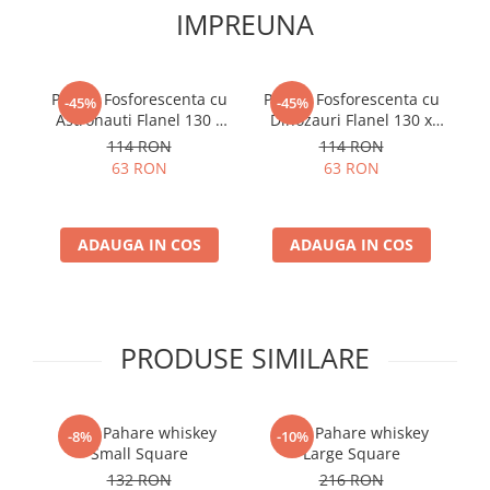
IMPREUNA
Patura Fosforescenta cu
Patura Fosforescenta cu
-45%
-45%
Astronauti Flanel 130 x
Dinozauri Flanel 130 x
150 cm
150 cm
114 RON
114 RON
63 RON
63 RON
ADAUGA IN COS
ADAUGA IN COS
PRODUSE SIMILARE
Set 4 Pahare whiskey
Set 6 Pahare whiskey
-8%
-10%
Small Square
Large Square
132 RON
216 RON