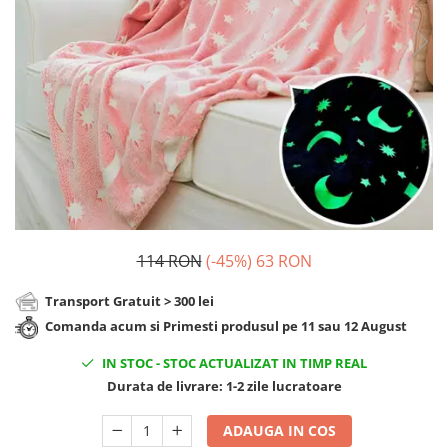
Cadouri Zodia Pesti
Cadouri Sfantul Andrei
Cadouri Fete
Cani si Termosuri
Cadouri Sfantul Alexandru
Pentru Copilul din tine
Jocuri si Puzzle
Cadouri Sfanta Ana
Cadouri Haioase
Produse pentru Calatorie
Cadouri Constantin si Elena
Cadouri de Casa Noua
Seturi de caligrafie
Cadouri Sfanta Maria
Cadouri Majorat
Cadouri Sfintii Mihail si Gavriil
Cadouri pentru Nasi
Cadouri pentru Bunici
Cadouri pentru Prieteni
Cadouri pentru Sefi
114 RON
(-45%)
63 RON
Cel ce are tot
Transport Gratuit > 300 lei
Cadouri Nunta si Cununie civila
Comanda acum si Primesti produsul pe 11 sau 12 August
IN STOC
-
STOC ACTUALIZAT IN TIMP REAL
Durata de livrare:
1-2 zile lucratoare
ADAUGA IN COS