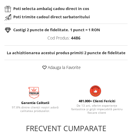
Poti selecta ambalaj cadou direct in cos
Poti trimite cadoul direct sarbatoritului
Castigi
2
puncte de fidelitate. 1 punct = 1 RON
Cod Produs:
4486
La achizitionarea acestui produs primiti
2
puncte de fidelitate
Adauga la Favorite
481.000+ Clienti Fericiti
Garantia Calitatii
De 13 ani, oferim experiențe
97.8% dintre clienții noștri adoră
fantastice și grijă impecabilă pentru
calitatea produselor.
fiecare client
FRECVENT CUMPARATE