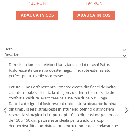
122 RON
194 RON
ADAUGA IN COS
ADAUGA IN COS
Detalii
Descriere
Dormi sub lumina stelelor si lunii, fara a iesi din casa! Patura
fosforescenta care straluceste magic in noapte este rasfatul
perfect pentru serile racoroase!
Patura Luna Fosforescenta Roz este creata din flanel de inalta
calitate, moale si placuta la atingere, oferindu-ti o senzatie de
confort si caldura, exact ceea ce ai nevoie dupa o zi lunga.
Datorita designului fosforescent unic, patura absoarbe lumina
din timpul zilei si straluceste in intuneric, oferind o atmosfera
relaxanta si magica in timpul noptii. Cu o dimensiune generoasa
de 130 x 150 cm, patura este ideala pentru adulti si copii
deopotriva, fiind potrivita atat pentru momente de relaxare pe