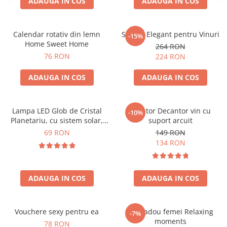
ADAUGA IN COS
ADAUGA IN COS
Calendar rotativ din lemn
Suport Elegant pentru Vinuri
-15%
Home Sweet Home
264 RON
76 RON
224 RON
ADAUGA IN COS
ADAUGA IN COS
Lampa LED Glob de Cristal
Aerator Decantor vin cu
-10%
Planetariu, cu sistem solar,
suport arcuit
cadou captivant
69 RON
149 RON
134 RON
ADAUGA IN COS
ADAUGA IN COS
Vouchere sexy pentru ea
Set cadou femei Relaxing
-7%
moments
78 RON