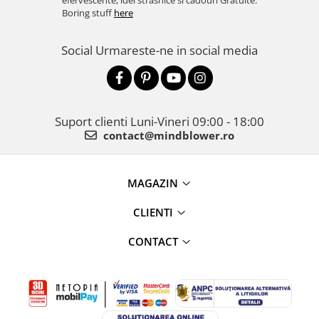
efervescente, idei strasnice si cadouri Gratuite.
Boring stuff
here
Social
Urmareste-ne in social media
Suport clienti
Luni-Vineri 09:00 - 18:00
contact@mindblower.ro
MAGAZIN
CLIENTI
CONTACT