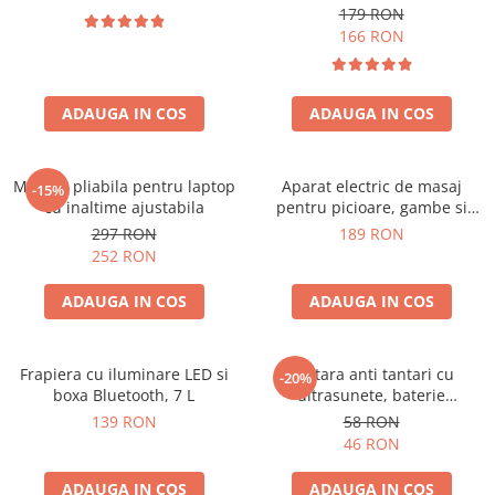
179 RON
166 RON
ADAUGA IN COS
ADAUGA IN COS
Masuta pliabila pentru laptop
Aparat electric de masaj
-15%
cu inaltime ajustabila
pentru picioare, gambe si
brate
297 RON
189 RON
252 RON
ADAUGA IN COS
ADAUGA IN COS
Frapiera cu iluminare LED si
Bratara anti tantari cu
-20%
boxa Bluetooth, 7 L
ultrasunete, baterie
reincarcabila 90mAh
139 RON
58 RON
46 RON
ADAUGA IN COS
ADAUGA IN COS