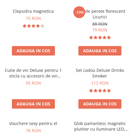
Clepsidra magnetica
Ceas de perete florescent
-10%
Licurici
75 RON
88 RON
79 RON
ADAUGA IN COS
ADAUGA IN COS
Cutie de vin Deluxe pentru 1
Set cadou Deluxe Drinks
sticla cu accesorii de vin
Smoker
incluse interior oranj
95 RON
112 RON
ADAUGA IN COS
ADAUGA IN COS
Vouchere sexy pentru el
Glob pamantesc magnetic
plutitor cu iluminare LED,
78 RON