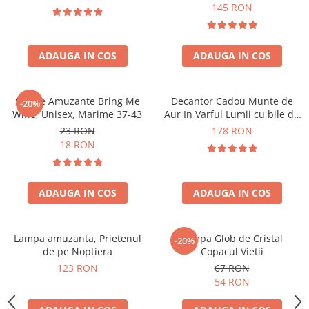
Forma C
145 RON
ADAUGA IN COS
ADAUGA IN COS
Sosete Amuzante Bring Me
Decantor Cadou Munte de
-20%
Wine, Unisex, Marime 37-43
Aur In Varful Lumii cu bile de
curatare
23 RON
178 RON
18 RON
ADAUGA IN COS
ADAUGA IN COS
Lampa amuzanta, Prietenul
Lampa Glob de Cristal
-20%
de pe Noptiera
Copacul Vietii
123 RON
67 RON
54 RON