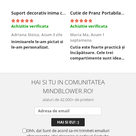
Suport decorativ inima cu mesaje, Cadou cu suflet
Cutie de Pranz Portabila cu Compartimente
Achizitie verificata
Achizitie verificata
Ach
Adriana Stoica,
Acum 3 zile
Maria Ma,
Acum 1
Sof
saptamana
Inimioarele le-am pictat si
Umb
le-am personalizat.
Cutia este foarte practică și
poz
încăpătoare. Cele trei
ori
compartimente sunt ideale
chi
pentru a separa
Mat
alimentele, iar închiderea
se 
este sigură, fără scurgeri. O
dim
folosesc aproape zilnic la
pot
HAI SI TU IN COMUNITATEA
serviciu și sunt foarte
mul
MINDBLOWER.RO!
mulțumită.
rec
ceva
alaturi de 42.000+ de prieteni
Ohh, da! Sunt de acord sa-mi trimiteti emailuri