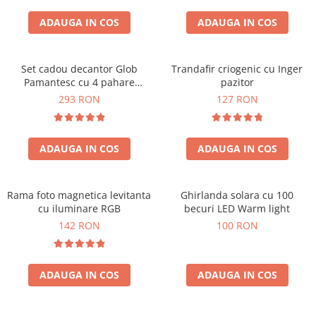
Cadouri Zodia Pesti
Cadouri Sfantul Andrei
Cadouri Fete
Cani si Termosuri
Cadouri Sfantul Alexandru
ADAUGA IN COS
ADAUGA IN COS
Pentru Copilul din tine
Jocuri si Puzzle
Cadouri Sfanta Ana
Cadouri Haioase
Produse pentru Calatorie
Cadouri Constantin si Elena
Set cadou decantor Glob
Trandafir criogenic cu Inger
Cadouri de Casa Noua
Seturi de caligrafie
Pamantesc cu 4 pahare
pazitor
Cadouri Sfanta Maria
Cadouri Majorat
Deluxe
293 RON
127 RON
Cadouri Sfintii Mihail si Gavriil
Cadouri pentru Nasi
Cadouri pentru Bunici
ADAUGA IN COS
ADAUGA IN COS
Cadouri pentru Prieteni
Cadouri pentru Sefi
Rama foto magnetica levitanta
Ghirlanda solara cu 100
Cel ce are tot
cu iluminare RGB
becuri LED Warm light
Cadouri Nunta si Cununie civila
142 RON
100 RON
ADAUGA IN COS
ADAUGA IN COS