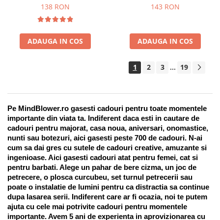
Suport pentru stilou, 9 piese
138 RON
143 RON
ADAUGA IN COS
ADAUGA IN COS
1
2
3
19
...
Pe MindBlower.ro gasesti cadouri pentru toate momentele 
importante din viata ta. Indiferent daca esti in cautare de 
cadouri pentru majorat, casa noua, aniversari, onomastice, 
nunti sau botezuri, aici gasesti peste 700 de cadouri. N-ai 
cum sa dai gres cu sutele de cadouri creative, amuzante si 
ingenioase. Aici gasesti cadouri atat pentru femei, cat si 
pentru barbati. Alege un pahar de bere cizma, un joc de 
petrecere, o plosca curcubeu, set turnul petrecerii sau 
poate o instalatie de lumini pentru ca distractia sa continue 
dupa lasarea serii. Indiferent care ar fi ocazia, noi te putem 
ajuta cu cele mai potrivite cadouri pentru momentele 
importante. Avem 5 ani de experienta in aprovizionarea cu 