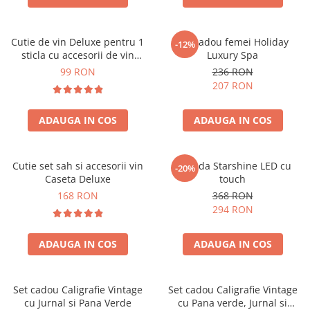
Cutie de vin Deluxe pentru 1
Set cadou femei Holiday
-12%
sticla cu accesorii de vin
Luxury Spa
incluse piele ecologica de
99 RON
236 RON
crocodil
207 RON
ADAUGA IN COS
ADAUGA IN COS
Cutie set sah si accesorii vin
Oglinda Starshine LED cu
-20%
Caseta Deluxe
touch
168 RON
368 RON
294 RON
ADAUGA IN COS
ADAUGA IN COS
Set cadou Caligrafie Vintage
Set cadou Caligrafie Vintage
cu Jurnal si Pana Verde
cu Pana verde, Jurnal si