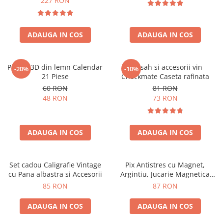
227 RON
ADAUGA IN COS
ADAUGA IN COS
Puzzle 3D din lemn Calendar
Set sah si accesorii vin
-20%
-10%
21 Piese
Checkmate Caseta rafinata
60 RON
81 RON
48 RON
73 RON
ADAUGA IN COS
ADAUGA IN COS
Set cadou Caligrafie Vintage
Pix Antistres cu Magnet,
cu Pana albastra si Accesorii
Argintiu, Jucarie Magnetica
pentru Birou
85 RON
87 RON
ADAUGA IN COS
ADAUGA IN COS