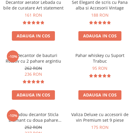
Decantor aerator Lebada cu
Set Elegant de scris cu Pana
bile de curatare Art statement
alba si Accesorii Vintage
161 RON
188 RON
ADAUGA IN COS
ADAUGA IN COS
Set Decantor de bauturi
Pahar whiskey cu Suport
-10%
Rotativ cu 2 pahare argintiu
Trabuc
262 RON
95 RON
236 RON
ADAUGA IN COS
ADAUGA IN COS
Set cadou decantor Sticla
Valiza Deluxe cu accesorii de
-10%
Diamant cu doua pahare
vin Premium set 9 piese
Deluxe
252 RON
175 RON