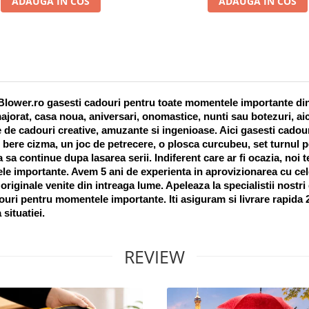
ADAUGA IN COS
ADAUGA IN COS
lower.ro gasesti cadouri pentru toate momentele importante din vi
ajorat, casa noua, aniversari, onomastice, nunti sau botezuri, aic
 de cadouri creative, amuzante si ingenioase. Aici gasesti cadouri
 bere cizma, un joc de petrecere, o plosca curcubeu, set turnul pet
a sa continue dupa lasarea serii. Indiferent care ar fi ocazia, noi 
e importante. Avem 5 ani de experienta in aprovizionarea cu cel
riginale venite din intreaga lume. Apeleaza la specialistii nostri
uri pentru momentele importante. Iti asiguram si livrare rapida 24
 situatiei. 
REVIEW