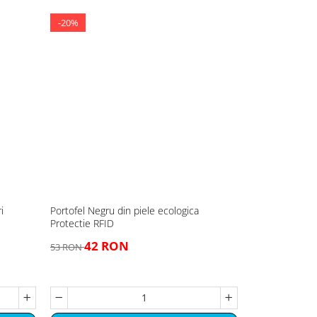
-20%
-54%
i
Portofel Negru din piele ecologica
Luna Magica F
Protectie RFID
Camera Copilul
42 RON
27 R
53 RON
59 RON