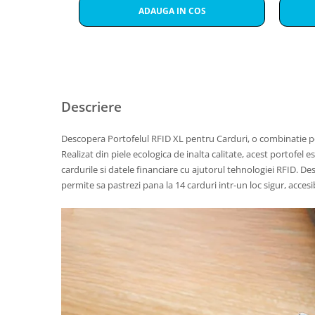
ADAUGA IN COS
Descriere
Descopera Portofelul RFID XL pentru Carduri, o combinatie perf
Realizat din piele ecologica de inalta calitate, acest portofel e
cardurile si datele financiare cu ajutorul tehnologiei RFID. De
permite sa pastrezi pana la 14 carduri intr-un loc sigur, accesib