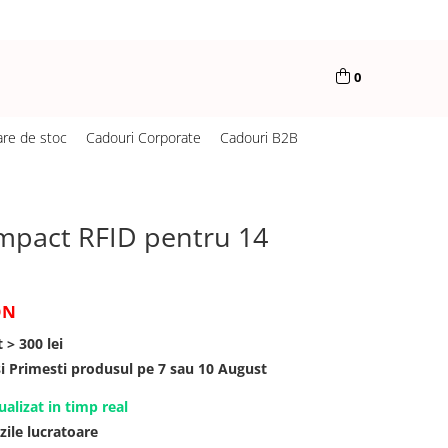
0
are de stoc
Cadouri Corporate
Cadouri B2B
mpact RFID pentru 14
ON
 > 300 lei
Primesti produsul pe 7 sau 10 August
ualizat in timp real
zile lucratoare