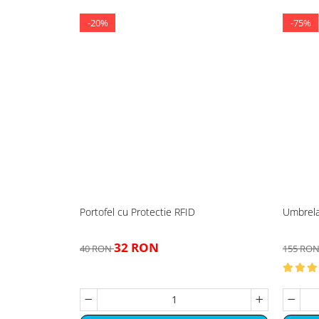
-20%
-75%
Portofel cu Protectie RFID
Umbrela 
32 RON
40 RON
155 RO