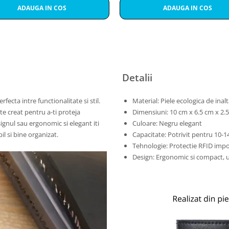
ADAUGA IN COS
ADAUGA IN COS
Detalii
ecta intre functionalitate si stil.
Material: Piele ecologica de inalt
ste creat pentru a-ti proteja
Dimensiuni: 10 cm x 6.5 cm x 2.
signul sau ergonomic si elegant iti
Culoare: Negru elegant
il si bine organizat.
Capacitate: Potrivit pentru 10-1
Tehnologie: Protectie RFID impot
Design: Ergonomic si compact, 