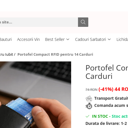
Bauturi
Accesorii Vin
Best Seller
Cadouri Sarbatori
Lichid
ru Iubit /
Portofel Compact RFID pentru 14 Carduri
Portofel Co
Carduri
(-41%)
44 R
74 RON
Transport Gratuit
Comanda acum si 
IN STOC
-
Stoc act
Durata de livrare:
1-2 