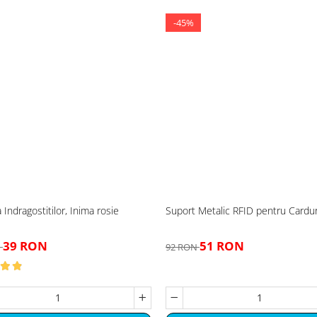
-45%
Indragostitilor, Inima rosie
Suport Metalic RFID pentru Cardur
39 RON
51 RON
N
92 RON