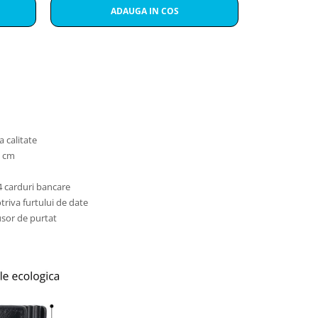
ADAUGA IN COS
A
a calitate
5 cm
4 carduri bancare
riva furtului de date
usor de purtat