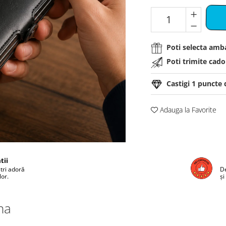
Poti selecta amba
Poti trimite cadou
Castigi
1
puncte d
Adauga la Favorite
tii
ștri adoră
De
lor.
și
na