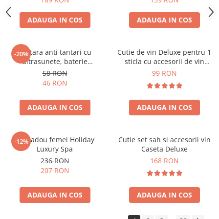
ADAUGA IN COS
ADAUGA IN COS
Bratara anti tantari cu
Cutie de vin Deluxe pentru 1
-20%
ultrasunete, baterie
sticla cu accesorii de vin
reincarcabila 90mAh
incluse piele ecologica de
58 RON
99 RON
crocodil
46 RON
ADAUGA IN COS
ADAUGA IN COS
Set cadou femei Holiday
Cutie set sah si accesorii vin
-12%
Luxury Spa
Caseta Deluxe
236 RON
168 RON
207 RON
ADAUGA IN COS
ADAUGA IN COS