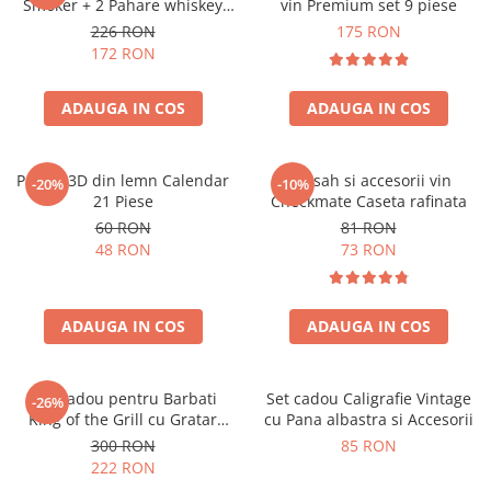
Smoker + 2 Pahare whiskey
vin Premium set 9 piese
Classical
226 RON
175 RON
172 RON
ADAUGA IN COS
ADAUGA IN COS
Puzzle 3D din lemn Calendar
Set sah si accesorii vin
-20%
-10%
21 Piese
Checkmate Caseta rafinata
60 RON
81 RON
48 RON
73 RON
ADAUGA IN COS
ADAUGA IN COS
Set Cadou pentru Barbati
Set cadou Caligrafie Vintage
-26%
King of the Grill cu Gratar
cu Pana albastra si Accesorii
Portabil, Sort si Accesorii BBQ
300 RON
85 RON
222 RON