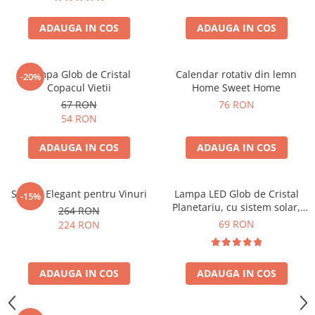
ADAUGA IN COS
ADAUGA IN COS
Lampa Glob de Cristal
Calendar rotativ din lemn
-20%
Copacul Vietii
Home Sweet Home
67 RON
76 RON
54 RON
ADAUGA IN COS
ADAUGA IN COS
Suport Elegant pentru Vinuri
Lampa LED Glob de Cristal
-15%
Planetariu, cu sistem solar,
264 RON
cadou captivant
69 RON
224 RON
ADAUGA IN COS
ADAUGA IN COS