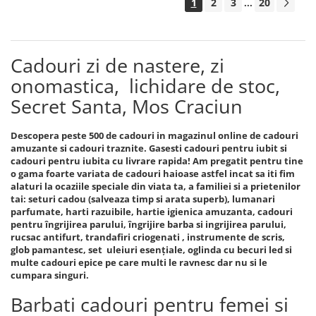
1
2
3
20
...
Cadouri zi de nastere, zi
onomastica, lichidare de stoc,
Secret Santa, Mos Craciun
Descopera peste 500 de cadouri in magazinul online de cadouri
amuzante si cadouri traznite. Gasesti cadouri pentru iubit si
cadouri pentru iubita cu livrare rapida! Am pregatit pentru tine
o gama foarte variata de cadouri haioase astfel incat sa iti fim
alaturi la ocaziile speciale din viata ta, a familiei si a prietenilor
tai: seturi cadou (salveaza timp si arata superb), lumanari
parfumate, harti razuibile, hartie igienica amuzanta, cadouri
pentru îngrijirea parului, îngrijire barba si ingrijirea parului,
rucsac antifurt, trandafiri criogenati , instrumente de scris,
glob pamantesc, set uleiuri esențiale, oglinda cu becuri led si
multe cadouri epice pe care multi le ravnesc dar nu si le
cumpara singuri.
Barbati cadouri pentru femei si