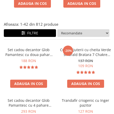
Cadouri Zodia Pesti
Cadouri Sfantul Andrei
Cadouri Fete
ADAUGA IN COS
ADAUGA IN COS
Cani si Termosuri
Cadouri Sfantul Alexandru
Pentru Copilul din tine
Jocuri si Puzzle
Cadouri Sfanta Ana
Cadouri Haioase
Produse pentru Calatorie
Cadouri Constantin si Elena
Afiseaza:
1-
42
din
812
produse
Cadouri de Casa Noua
Seturi de caligrafie
Cadouri Sfanta Maria
FILTRE
Cadouri Majorat
Cadouri Sfintii Mihail si Gavriil
Cadouri pentru Nasi
Cadouri pentru Bunici
Set cadou decantor Glob
Cutie bijuterii cu cheita Verde
-20%
Pamantesc cu doua pahare
smarald Bratara 7 Chakre
Cadouri pentru Prieteni
Epique, 850 ml
CADOU
188 RON
137 RON
Cadouri pentru Sefi
109 RON
Cel ce are tot
Cadouri Nunta si Cununie civila
ADAUGA IN COS
ADAUGA IN COS
Set cadou decantor Glob
Trandafir criogenic cu Inger
Pamantesc cu 4 pahare
pazitor
Deluxe
293 RON
127 RON