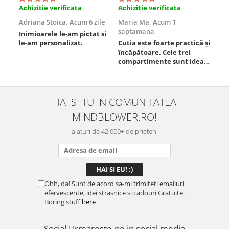
Achizitie verificata
Achizitie verificata
Ach
Adriana Stoica,
Acum 6 zile
Maria Ma,
Acum 1
Sof
saptamana
Inimioarele le-am pictat si
Umb
le-am personalizat.
Cutia este foarte practică și
poz
încăpătoare. Cele trei
ori
compartimente sunt ideale
chi
pentru a separa
Mat
alimentele, iar închiderea
se 
este sigură, fără scurgeri. O
dim
folosesc aproape zilnic la
pot
HAI SI TU IN COMUNITATEA
serviciu și sunt foarte
mul
MINDBLOWER.RO!
mulțumită.
rec
ceva
alaturi de 42.000+ de prieteni
Ohh, da! Sunt de acord sa-mi trimiteti emailuri
efervescente, idei strasnice si cadouri Gratuite.
Boring stuff
here
Social
Urmareste-ne in social media