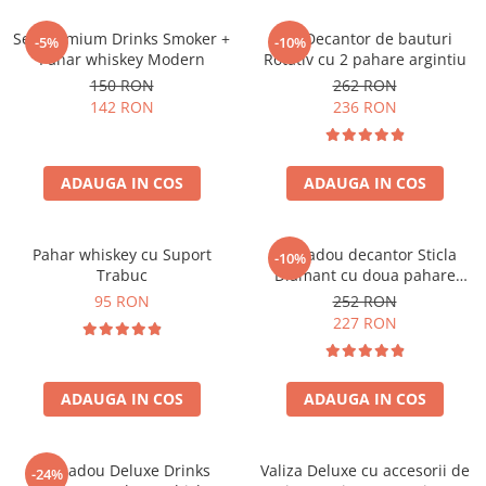
Set premium Drinks Smoker +
Set Decantor de bauturi
-5%
-10%
Pahar whiskey Modern
Rotativ cu 2 pahare argintiu
150 RON
262 RON
142 RON
236 RON
ADAUGA IN COS
ADAUGA IN COS
Pahar whiskey cu Suport
Set cadou decantor Sticla
-10%
Trabuc
Diamant cu doua pahare
Deluxe
95 RON
252 RON
227 RON
ADAUGA IN COS
ADAUGA IN COS
Set cadou Deluxe Drinks
Valiza Deluxe cu accesorii de
-24%