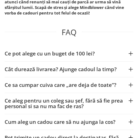
atunci când renunți să mai cauți de parcă ar urma să vină
sfârșitul lumii. Scapă de stres și alege Mindblower când vine
vorba de cadouri pentru tot felul de ocazii!
FAQ
Ce pot alege cu un buget de 100 lei?
Cât durează livrarea? Ajunge cadoul la timp?
Ce sa cumpar cuiva care „are deja de toate”?
Ce aleg pentru un coleg sau șef, fără să fie prea
personal si sa nu ma fac de ras?
Cum aleg un cadou care să nu ajunga la cos?
Pot trimite un cadou direct la destinatar, fără