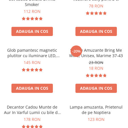
Smoker
78 RON
112 RON
ADAUGA IN COS
ADAUGA IN COS
Glob pamantesc magnetic
Sosete Amuzante Bring Me
-20%
plutitor cu iluminare LED,
Wine, Unisex, Marime 37-43
Forma C
145 RON
23 RON
18 RON
ADAUGA IN COS
ADAUGA IN COS
Decantor Cadou Munte de
Lampa amuzanta, Prietenul
Aur In Varful Lumii cu bile de
de pe Noptiera
curatare
178 RON
123 RON