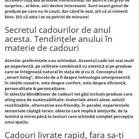
accesorii cozy sau produse mindfulness. Iar pentru cei greu de
surprins… ei bine, aici devine interesant. Sunt exact genul de
produse pe care nu le cauți, dar când le vezi, știi că ai nimerit
bine. Știi că asta i se va potrivi de minune!
Secretul cadourilor de anul
acesta. Tendințele anului în
materie de cadouri
Atentie: preferințele s-au schimbat. Accentul cade tot mai mult
pe experiență, pe utilitate combinată cu estetică și pe produse
care se integrează natural în viața de zi cu zi. Conceptul de
„smart living”, dincolo de a fi despre tehnologia omniprezentă
în viețile noastre, este despre confort, este despre eficiență,
personalitate & personalizare.
În selecția MindBlower de cadouri vei găsi inclusiv produse care
ating zona de sustenabilitate: materiale atent alese, soluții
reutilizabile, alternative eco-friendly. În paralel, experiențele
senzoriale câștigă teren: obiecte care implică simțurile, de la
lumină și miros până la texturi care schimbă complet percepția
unui spațiu.
Cadouri livrate rapid, fara sa-ti