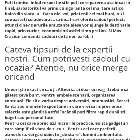
Poti trimite linkul respectiv si le poti cere parerea asa incat in
final, sarbatoritul va primi cu siguranta cel mai tare articol
haios din viata lui. Daca nici voi, prietenii cei mai buni, nu il
cunoasteti cu adevarat asa incat sa-i oferiti cadoul perfect,
atunci cine? Darurile amuzante alese vor ajunge la destinatie
rapid, prin curier, economisind astfel timp pretios. Si Mos
Craciun comanda cadouri de la noi, parol. :)
Cateva tipsuri de la expertii
nostri. Cum potrivesti cadoul cu
ocazia? Atentie, nu orice merge
oricand
Uneori știi exact ce cauți. Alteori… ai doar un vag „trebuie să
găsesc ceva bun”. Pentru ambele scenarii, organizarea
contează. Fie că e vorba despre aniversări, onomastici, Secret
Santa sau momente spontane în care vrei să impresionezi,
selecția este gândită astfel încât să poți filtra rapid după stil,
buget sau personalitate.
Pentru cei care apreciază lucrurile practice, există gadgeturi
care simplifică viața de zi cu zi. Pentru cei care preferă
atmosfera, vei găsi obiecte „de stare”: lumini ambientale,