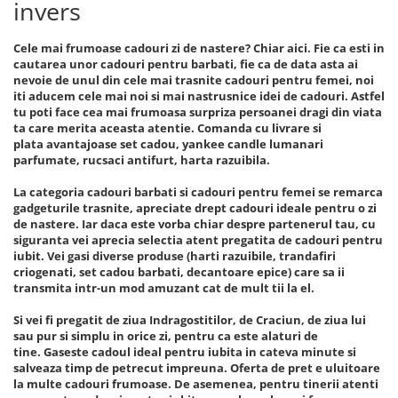
invers
Cele mai frumoase cadouri zi de nastere? Chiar aici. Fie ca esti in
cautarea unor cadouri pentru barbati, fie ca de data asta ai
nevoie de unul din cele mai trasnite cadouri pentru femei, noi
iti aducem cele mai noi si mai nastrusnice idei de cadouri. Astfel
tu poti face cea mai frumoasa surpriza persoanei dragi din viata
ta care merita aceasta atentie. Comanda cu livrare si
plata avantajoase set cadou, yankee candle lumanari
parfumate, rucsaci antifurt, harta razuibila.
La categoria cadouri barbati si cadouri pentru femei se remarca
gadgeturile trasnite, apreciate drept cadouri ideale pentru o zi
de nastere. Iar daca este vorba chiar despre partenerul tau, cu
siguranta vei aprecia selectia atent pregatita de cadouri pentru
iubit. Vei gasi diverse produse (harti razuibile, trandafiri
criogenati, set cadou barbati, decantoare epice) care sa ii
transmita intr-un mod amuzant cat de mult tii la el.
Si vei fi pregatit de ziua Indragostitilor, de Craciun, de ziua lui
sau pur si simplu in orice zi, pentru ca este alaturi de
tine. Gaseste cadoul ideal pentru iubita in cateva minute si
salveaza timp de petrecut impreuna. Oferta de pret e uluitoare
la multe cadouri frumoase. De asemenea, pentru tinerii atenti