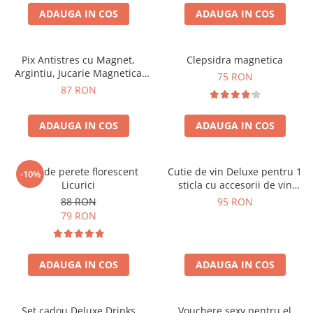
ADAUGA IN COS
ADAUGA IN COS
Pix Antistres cu Magnet,
Clepsidra magnetica
Argintiu, Jucarie Magnetica
75 RON
pentru Birou
87 RON
ADAUGA IN COS
ADAUGA IN COS
Ceas de perete florescent
Cutie de vin Deluxe pentru 1
-10%
Licurici
sticla cu accesorii de vin
incluse interior oranj
88 RON
95 RON
79 RON
ADAUGA IN COS
ADAUGA IN COS
Set cadou Deluxe Drinks
Vouchere sexy pentru el