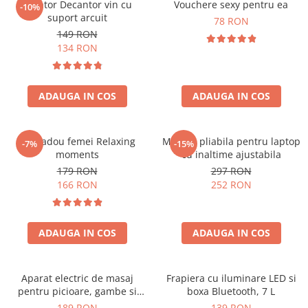
Aerator Decantor vin cu
Vouchere sexy pentru ea
-10%
suport arcuit
78 RON
149 RON
134 RON
ADAUGA IN COS
ADAUGA IN COS
Set cadou femei Relaxing
Masuta pliabila pentru laptop
-7%
-15%
moments
cu inaltime ajustabila
179 RON
297 RON
166 RON
252 RON
ADAUGA IN COS
ADAUGA IN COS
Aparat electric de masaj
Frapiera cu iluminare LED si
pentru picioare, gambe si
boxa Bluetooth, 7 L
brate
189 RON
139 RON