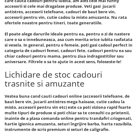
care cauta cadouri pentru iubita, am ales cele mai funny
accesorii si cele mai dragalase produse. Veti gasi jucarii
antistres, accesorii telefoane, cadouri de baut bere vin,
accesorii pentru vin, cutie cadou la misto amuzanta. Nu rata
ofertele noastre pentru tineri, toate generatiile.
El poate alege darurile ideale pentru ea, pentru o zi de nastere
care o sa o innebuneasca, asa cum merita orice iubita rasfatata
si vesela. In general, pentru o femeie, poti gasi cadoul perfect in
categoria de cadouri femei, cadouri fete, cadouri pentru ea sau
chiar cadouri pentru mama, pentru ziua indragostitilor sau
aniversare. Filtrele o sa te ajute in acest sens, foloseste-le!
Lichidare de stoc cadouri
trasnite si amuzante
Vestea buna cand cauti cadouri online (accesorii telefoane, de
baut bere vin, jucarii antistres mega haioase, cutie cadou la
misto, accesorii pentru vin etc) este ca poti viziona rapid foarte
multe tipuri de produse si poti chiar sa te consulti cu prietenii,
inainte de a plasa comanda online pentru trandafiri criogenati,
hartie igienica amuzanta, seturi îngrijire barba, harta razuibila,
instrumente de scris premium si seturi de caligrafie.