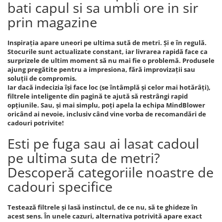
bati capul si sa umbli ore in sir
prin magazine
Inspirația apare uneori pe ultima sută de metri. Și e în regulă.
Stocurile sunt actualizate constant, iar livrarea rapidă face ca
surprizele de ultim moment să nu mai fie o problemă. Produsele
ajung pregătite pentru a impresiona, fără improvizații sau
soluții de compromis.
Iar dacă indecizia își face loc (se întâmplă și celor mai hotărâți),
filtrele inteligente din pagină te ajută să restrângi rapid
opțiunile. Sau, și mai simplu, poți apela la echipa MindBlower
oricând ai nevoie, inclusiv când vine vorba de recomandări de
cadouri potrivite!
Esti pe fuga sau ai lasat cadoul
pe ultima suta de metri?
Descoperă categoriile noastre de
cadouri specifice
Testează filtrele și lasă instinctul, de ce nu, să te ghideze în
acest sens. În unele cazuri, alternativa potrivită apare exact