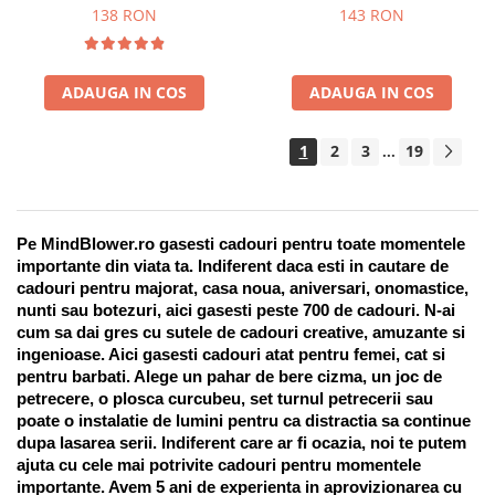
Suport pentru stilou, 9 piese
138 RON
143 RON
ADAUGA IN COS
ADAUGA IN COS
1
2
3
19
...
Pe MindBlower.ro gasesti cadouri pentru toate momentele 
importante din viata ta. Indiferent daca esti in cautare de 
cadouri pentru majorat, casa noua, aniversari, onomastice, 
nunti sau botezuri, aici gasesti peste 700 de cadouri. N-ai 
cum sa dai gres cu sutele de cadouri creative, amuzante si 
ingenioase. Aici gasesti cadouri atat pentru femei, cat si 
pentru barbati. Alege un pahar de bere cizma, un joc de 
petrecere, o plosca curcubeu, set turnul petrecerii sau 
poate o instalatie de lumini pentru ca distractia sa continue 
dupa lasarea serii. Indiferent care ar fi ocazia, noi te putem 
ajuta cu cele mai potrivite cadouri pentru momentele 
importante. Avem 5 ani de experienta in aprovizionarea cu 