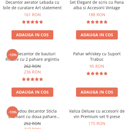
Decantor aerator Lebada cu
Set Elegant de scris cu Pana
bile de curatare Art statement
alba si Accesorii Vintage
161 RON
188 RON
ADAUGA IN COS
ADAUGA IN COS
Set Decantor de bauturi
Pahar whiskey cu Suport
-10%
Rotativ cu 2 pahare argintiu
Trabuc
262 RON
95 RON
236 RON
ADAUGA IN COS
ADAUGA IN COS
Set cadou decantor Sticla
Valiza Deluxe cu accesorii de
-10%
Diamant cu doua pahare
vin Premium set 9 piese
Deluxe
252 RON
175 RON