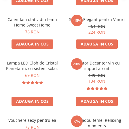
ADAUGA IN COS
ADAUGA IN COS
Calendar rotativ din lemn
Suport Elegant pentru Vinuri
-15%
Home Sweet Home
264 RON
76 RON
224 RON
ADAUGA IN COS
ADAUGA IN COS
Lampa LED Glob de Cristal
Aerator Decantor vin cu
-10%
Planetariu, cu sistem solar,
suport arcuit
cadou captivant
69 RON
149 RON
134 RON
ADAUGA IN COS
ADAUGA IN COS
Vouchere sexy pentru ea
Set cadou femei Relaxing
-7%
moments
78 RON