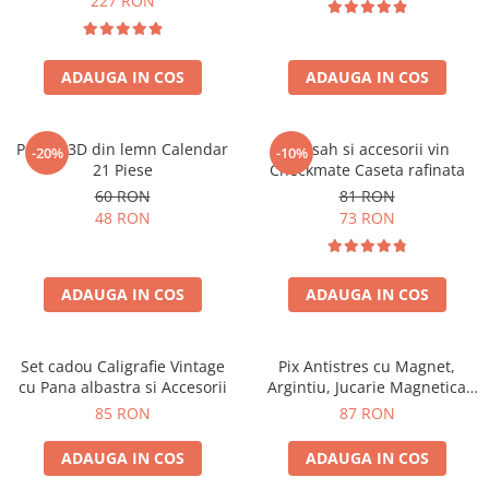
227 RON
ADAUGA IN COS
ADAUGA IN COS
Puzzle 3D din lemn Calendar
Set sah si accesorii vin
-20%
-10%
21 Piese
Checkmate Caseta rafinata
60 RON
81 RON
48 RON
73 RON
ADAUGA IN COS
ADAUGA IN COS
Set cadou Caligrafie Vintage
Pix Antistres cu Magnet,
cu Pana albastra si Accesorii
Argintiu, Jucarie Magnetica
pentru Birou
85 RON
87 RON
ADAUGA IN COS
ADAUGA IN COS