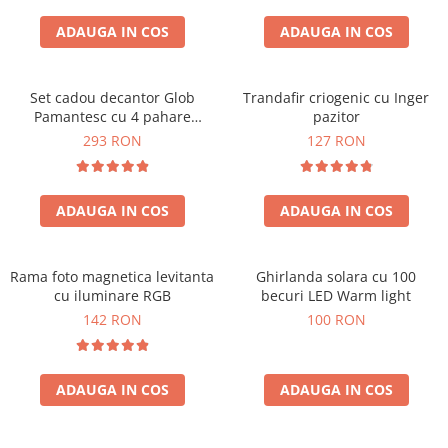
Cadouri Sfantul Andrei
Cadouri Fete
Cani si Termosuri
Cadouri Sfantul Alexandru
ADAUGA IN COS
ADAUGA IN COS
Pentru Copilul din tine
Jocuri si Puzzle
Cadouri Sfanta Ana
Cadouri Haioase
Produse pentru Calatorie
Cadouri Constantin si Elena
Set cadou decantor Glob
Trandafir criogenic cu Inger
Cadouri de Casa Noua
Seturi de caligrafie
Pamantesc cu 4 pahare
pazitor
Cadouri Sfanta Maria
Cadouri Majorat
Deluxe
293 RON
127 RON
Cadouri Sfintii Mihail si Gavriil
Cadouri pentru Nasi
Cadouri pentru Bunici
ADAUGA IN COS
ADAUGA IN COS
Cadouri pentru Prieteni
Cadouri pentru Sefi
Rama foto magnetica levitanta
Ghirlanda solara cu 100
Cel ce are tot
cu iluminare RGB
becuri LED Warm light
Cadouri Nunta si Cununie civila
142 RON
100 RON
ADAUGA IN COS
ADAUGA IN COS