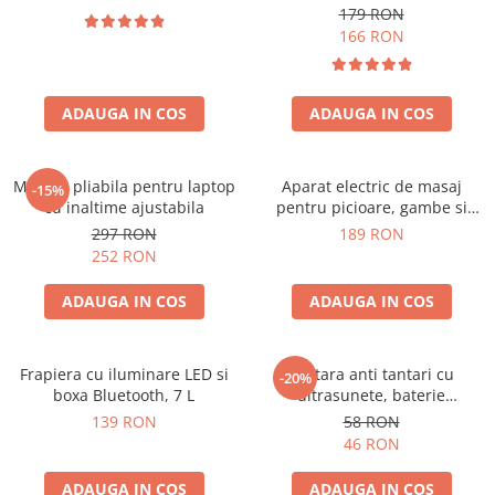
179 RON
166 RON
ADAUGA IN COS
ADAUGA IN COS
Masuta pliabila pentru laptop
Aparat electric de masaj
-15%
cu inaltime ajustabila
pentru picioare, gambe si
brate
297 RON
189 RON
252 RON
ADAUGA IN COS
ADAUGA IN COS
Frapiera cu iluminare LED si
Bratara anti tantari cu
-20%
boxa Bluetooth, 7 L
ultrasunete, baterie
reincarcabila 90mAh
139 RON
58 RON
46 RON
ADAUGA IN COS
ADAUGA IN COS