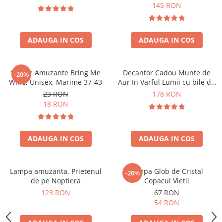
Forma C
145 RON
ADAUGA IN COS
ADAUGA IN COS
Sosete Amuzante Bring Me
Decantor Cadou Munte de
-20%
Wine, Unisex, Marime 37-43
Aur In Varful Lumii cu bile de
curatare
23 RON
178 RON
18 RON
ADAUGA IN COS
ADAUGA IN COS
Lampa amuzanta, Prietenul
Lampa Glob de Cristal
-20%
de pe Noptiera
Copacul Vietii
123 RON
67 RON
54 RON