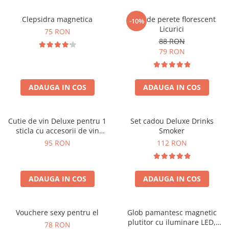
Clepsidra magnetica
Ceas de perete florescent
-10%
Licurici
75 RON
88 RON
79 RON
ADAUGA IN COS
ADAUGA IN COS
Cutie de vin Deluxe pentru 1
Set cadou Deluxe Drinks
sticla cu accesorii de vin
Smoker
incluse interior oranj
95 RON
112 RON
ADAUGA IN COS
ADAUGA IN COS
Vouchere sexy pentru el
Glob pamantesc magnetic
plutitor cu iluminare LED,
78 RON