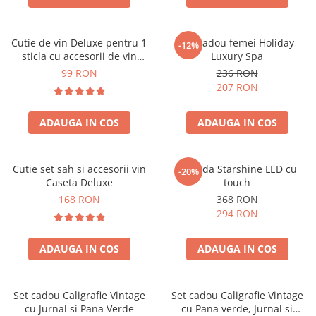
Cutie de vin Deluxe pentru 1
Set cadou femei Holiday
-12%
sticla cu accesorii de vin
Luxury Spa
incluse piele ecologica de
99 RON
236 RON
crocodil
207 RON
ADAUGA IN COS
ADAUGA IN COS
Cutie set sah si accesorii vin
Oglinda Starshine LED cu
-20%
Caseta Deluxe
touch
168 RON
368 RON
294 RON
ADAUGA IN COS
ADAUGA IN COS
Set cadou Caligrafie Vintage
Set cadou Caligrafie Vintage
cu Jurnal si Pana Verde
cu Pana verde, Jurnal si