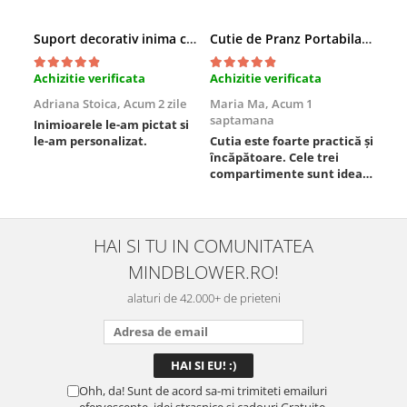
Suport decorativ inima cu mesaje, Cadou cu suflet
Cutie de Pranz Portabila cu Compartimente
Achizitie verificata
Achizitie verificata
Ach
Adriana Stoica,
Acum 2 zile
Maria Ma,
Acum 1
Sof
saptamana
Inimioarele le-am pictat si
Umb
le-am personalizat.
Cutia este foarte practică și
poz
încăpătoare. Cele trei
ori
compartimente sunt ideale
chi
pentru a separa
Mat
alimentele, iar închiderea
se 
este sigură, fără scurgeri. O
dim
folosesc aproape zilnic la
pot
HAI SI TU IN COMUNITATEA
serviciu și sunt foarte
mul
MINDBLOWER.RO!
mulțumită.
rec
ceva
alaturi de 42.000+ de prieteni
Ohh, da! Sunt de acord sa-mi trimiteti emailuri