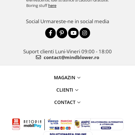
efervescente, idei strasnice si cadouri Gratuite.
Boring stuff
here
Social
Urmareste-ne in social media
Suport clienti
Luni-Vineri 09:00 - 18:00
contact@mindblower.ro
MAGAZIN
CLIENTI
CONTACT