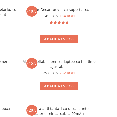
etariu, cu
Aerator Decantor vin cu suport arcuit
-10%
vant
149 RON
134 RON
ADAUGA IN COS
oments
Masuta pliabila pentru laptop cu inaltime
-15%
ajustabila
297 RON
252 RON
ADAUGA IN COS
i boxa
Bratara anti tantari cu ultrasunete,
-20%
baterie reincarcabila 90mAh