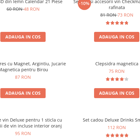
3D din lemn Calendar 21 Piese
Set sah si accesorii vin Checkm
-10%
rafinata
60 RON
48 RON
81 RON
73 RON
ADAUGA IN COS
ADAUGA IN COS
tres cu Magnet, Argintiu, Jucarie
Clepsidra magnetica
Magnetica pentru Birou
75 RON
87 RON
ADAUGA IN COS
ADAUGA IN COS
e vin Deluxe pentru 1 sticla cu
Set cadou Deluxe Drinks S
ii de vin incluse interior oranj
112 RON
95 RON