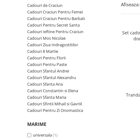
Cadouri Zodia Pesti
Cadouri Sfantul Andrei
Cadouri Fete
Afiseaza:
Cadouri de Craciun
Cani si Termosuri
Cadouri Sfantul Alexandru
Pentru Copilul din tine
Cadouri Craciun Pentru Femei
Jocuri si Puzzle
Cadouri Craciun Pentru Barbati
Cadouri Sfanta Ana
Cadouri Haioase
Cadouri Pentru Secret Santa
Produse pentru Calatorie
Cadouri Constantin si Elena
Cadouri de Casa Noua
Cadouri Ieftine Pentru Craciun
Set cad
Seturi de caligrafie
Cadouri Mos Nicolae
do
Cadouri Sfanta Maria
Cadouri Majorat
Cadouri Ziua Indragostitilor
Cadouri Sfintii Mihail si Gavriil
Cadouri pentru Nasi
Cadouri 8 Martie
Cadouri Pentru Florii
Cadouri pentru Bunici
Cadouri Pentru Paste
Cadouri pentru Prieteni
Cadouri Sfantul Andrei
Cadouri Sfantul Alexandru
Cadouri pentru Sefi
Cadouri Sfanta Ana
Cel ce are tot
Cadouri Constantin si Elena
Tranda
Cadouri Sfanta Maria
Cadouri Nunta si Cununie civila
Cadouri Sfintii Mihail si Gavriil
Cadouri Pentru Zi Onomastica
MARIME
universala
(1)