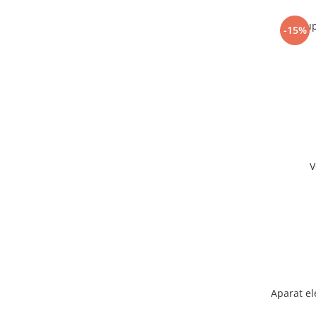
Sup
-15%
V
Aparat el