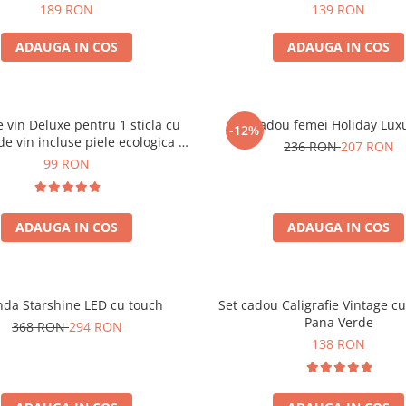
189 RON
139 RON
ADAUGA IN COS
ADAUGA IN COS
e vin Deluxe pentru 1 sticla cu
Set cadou femei Holiday Lux
-12%
de vin incluse piele ecologica de
236 RON
207 RON
crocodil
99 RON
ADAUGA IN COS
ADAUGA IN COS
nda Starshine LED cu touch
Set cadou Caligrafie Vintage cu
Pana Verde
368 RON
294 RON
138 RON