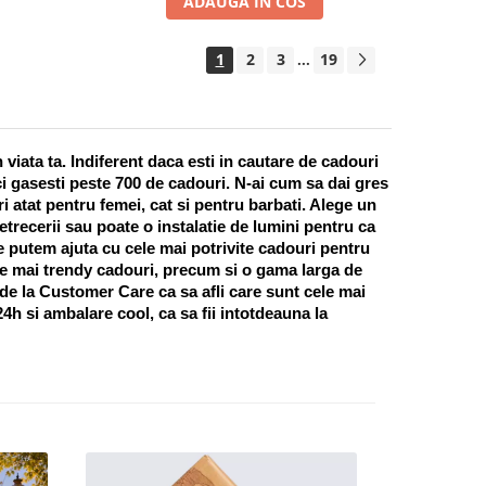
ADAUGA IN COS
1
2
3
19
...
ata ta. Indiferent daca esti in cautare de cadouri 
i gasesti peste 700 de cadouri. N-ai cum sa dai gres 
 atat pentru femei, cat si pentru barbati. Alege un 
recerii sau poate o instalatie de lumini pentru ca 
te putem ajuta cu cele mai potrivite cadouri pentru 
e mai trendy cadouri, precum si o gama larga de 
 de la Customer Care ca sa afli care sunt cele mai 
h si ambalare cool, ca sa fii intotdeauna la 