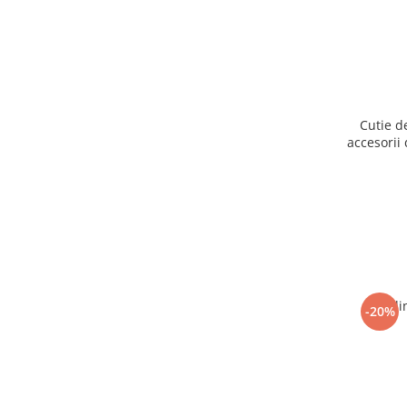
Cutie d
accesorii 
Ogli
-20%