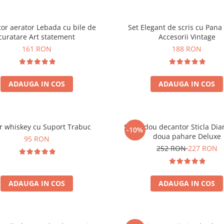
or aerator Lebada cu bile de
Set Elegant de scris cu Pana 
curatare Art statement
Accesorii Vintage
161 RON
188 RON
ADAUGA IN COS
ADAUGA IN COS
r whiskey cu Suport Trabuc
Set cadou decantor Sticla Di
-10%
doua pahare Deluxe
95 RON
252 RON
227 RON
ADAUGA IN COS
ADAUGA IN COS