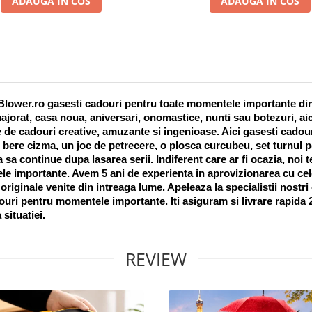
ADAUGA IN COS
ADAUGA IN COS
lower.ro gasesti cadouri pentru toate momentele importante din vi
ajorat, casa noua, aniversari, onomastice, nunti sau botezuri, aic
 de cadouri creative, amuzante si ingenioase. Aici gasesti cadouri
 bere cizma, un joc de petrecere, o plosca curcubeu, set turnul pet
a sa continue dupa lasarea serii. Indiferent care ar fi ocazia, noi 
e importante. Avem 5 ani de experienta in aprovizionarea cu cel
riginale venite din intreaga lume. Apeleaza la specialistii nostri
uri pentru momentele importante. Iti asiguram si livrare rapida 24
 situatiei. 
REVIEW