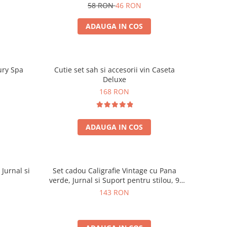
58 RON
46 RON
ADAUGA IN COS
ury Spa
Cutie set sah si accesorii vin Caseta
Deluxe
168 RON
ADAUGA IN COS
 Jurnal si
Set cadou Caligrafie Vintage cu Pana
verde, Jurnal si Suport pentru stilou, 9
piese
143 RON