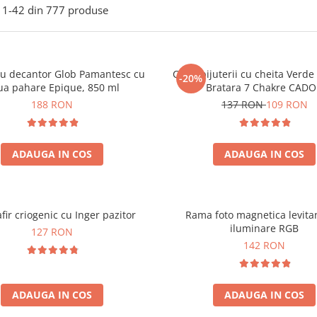
1-
42
din
777
produse
ou decantor Glob Pamantesc cu
Cutie bijuterii cu cheita Verd
-20%
ua pahare Epique, 850 ml
Bratara 7 Chakre CAD
188 RON
137 RON
109 RON
ADAUGA IN COS
ADAUGA IN COS
fir criogenic cu Inger pazitor
Rama foto magnetica levita
iluminare RGB
127 RON
142 RON
ADAUGA IN COS
ADAUGA IN COS