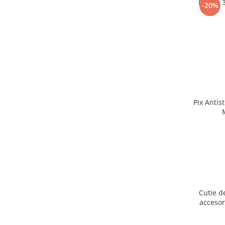
Puzzle 
-20%
Pix Antis
Cutie d
accesor