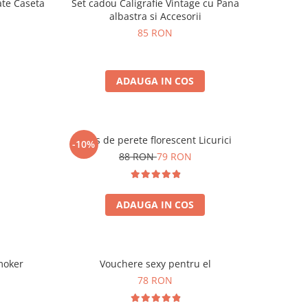
ate Caseta
Set cadou Caligrafie Vintage cu Pana
albastra si Accesorii
85 RON
ADAUGA IN COS
Ceas de perete florescent Licurici
-10%
88 RON
79 RON
ADAUGA IN COS
moker
Vouchere sexy pentru el
78 RON