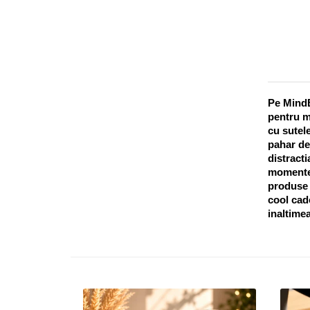
Pe MindB
pentru m
cu sutele
pahar de
distracti
momentel
produse o
cool cado
inaltimea