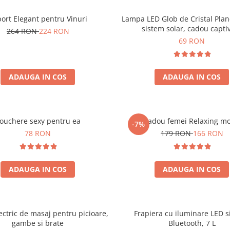
ort Elegant pentru Vinuri
Lampa LED Glob de Cristal Plan
sistem solar, cadou capti
264 RON
224 RON
69 RON
ADAUGA IN COS
ADAUGA IN COS
ouchere sexy pentru ea
Set cadou femei Relaxing m
-7%
78 RON
179 RON
166 RON
ADAUGA IN COS
ADAUGA IN COS
ectric de masaj pentru picioare,
Frapiera cu iluminare LED s
gambe si brate
Bluetooth, 7 L