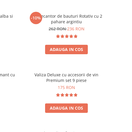
alba si
Set Decantor de bauturi Rotativ cu 2
-10%
pahare argintiu
262 RON
236 RON
ADAUGA IN COS
amant cu
Valiza Deluxe cu accesorii de vin
Premium set 9 piese
175 RON
ADAUGA IN COS