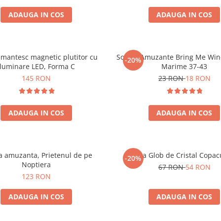
ADAUGA IN COS
ADAUGA IN COS
mantesc magnetic plutitor cu
Sosete Amuzante Bring Me Wine
-20%
iluminare LED, Forma C
Marime 37-43
145 RON
23 RON
18 RON
ADAUGA IN COS
ADAUGA IN COS
 amuzanta, Prietenul de pe
Lampa Glob de Cristal Copacu
-20%
Noptiera
67 RON
54 RON
123 RON
ADAUGA IN COS
ADAUGA IN COS