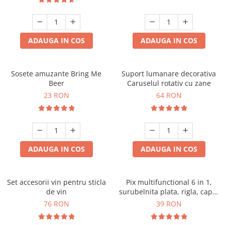
ADAUGA IN COS
ADAUGA IN COS
Sosete amuzante Bring Me
Suport lumanare decorativa
Beer
Caruselul rotativ cu zane
23 RON
64 RON
ADAUGA IN COS
ADAUGA IN COS
Set accesorii vin pentru sticla
Pix multifunctional 6 in 1,
de vin
surubelnita plata, rigla, capat
touchscreen, nivela cu bula
76 RON
39 RON