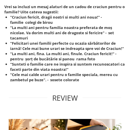
Vrei sa incluzi un mesaj alaturi de un cadou de craciun pentru o
familie? Uite cateva sugestii:
"Craciun fericit, dragii nostri si multi ani noua!" -
familie colegi de birou
"La multi ani pentru familia noastra preferata de moș
nicolae. Va dorim multi ani de dragoste si fericire" - set
tacamuri
"Felicitari unei familii perfecte cu ocazia sărbătorilor de
iarnă! Cele mai bune urari se indreapta spre voi de Craciun!"
"La multi ani, fina. La multi ani, finule. Craciun fericit!" -
pentru șorț de bucătărie si panou rama foto
"Sunteti o familie care ne inspira si suntem recunoscatori ca
faceti parte din viata noastra!"
"Cele mai calde urari pentru o familie speciala, mereu cu
zambetul pe buze". - sosete colorate
REVIEW