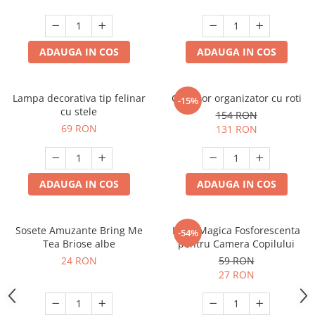
ADAUGA IN COS
ADAUGA IN COS
Lampa decorativa tip felinar
Carucior organizator cu roti
-15%
cu stele
154 RON
69 RON
131 RON
ADAUGA IN COS
ADAUGA IN COS
Sosete Amuzante Bring Me
Luna Magica Fosforescenta
-54%
Tea Briose albe
pentru Camera Copilului
24 RON
59 RON
27 RON