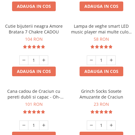
ADAUGA IN COS
ADAUGA IN COS
Cutie bijuterii neagra Amore
Lampa de veghe smart LED
Bratara 7 Chakre CADOU
music player mai multe culori
touch control handsfree
104 RON
58 RON
ADAUGA IN COS
ADAUGA IN COS
Cana cadou de Craciun cu
Grinch Socks Sosete
pereti dubli si capac - Oh-
Amuzante de Craciun
Brad-frumos
101 RON
23 RON