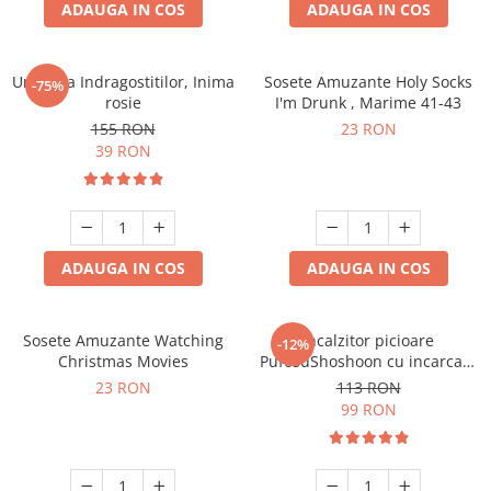
ADAUGA IN COS
ADAUGA IN COS
Umbrela Indragostitilor, Inima
Sosete Amuzante Holy Socks
-75%
rosie
I'm Drunk , Marime 41-43
155 RON
23 RON
39 RON
ADAUGA IN COS
ADAUGA IN COS
Sosete Amuzante Watching
Incalzitor picioare
-12%
Christmas Movies
PufosuShoshoon cu incarcare
USB
23 RON
113 RON
99 RON