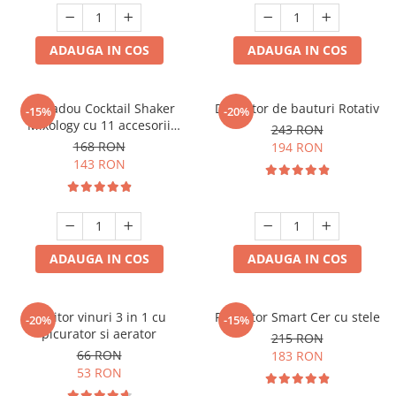
ADAUGA IN COS
ADAUGA IN COS
Set cadou Cocktail Shaker
Decantor de bauturi Rotativ
-15%
-20%
Mixology cu 11 accesorii
243 RON
750ml Argintiu
168 RON
194 RON
143 RON
ADAUGA IN COS
ADAUGA IN COS
Racitor vinuri 3 in 1 cu
Proiector Smart Cer cu stele
-20%
-15%
picurator si aerator
215 RON
66 RON
183 RON
53 RON