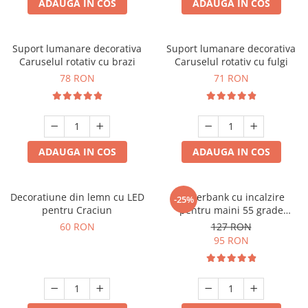
ADAUGA IN COS
ADAUGA IN COS
Suport lumanare decorativa
Suport lumanare decorativa
Caruselul rotativ cu brazi
Caruselul rotativ cu fulgi
78 RON
71 RON
ADAUGA IN COS
ADAUGA IN COS
Decoratiune din lemn cu LED
Powerbank cu incalzire
-25%
pentru Craciun
pentru maini 55 grade
Bucuria frigurosilor
60 RON
127 RON
10000mAh
95 RON