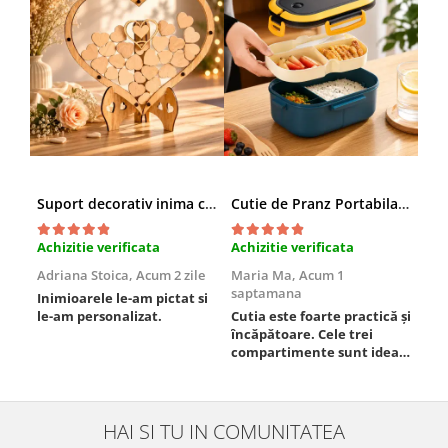
Suport decorativ inima cu mesaje, Cadou cu suflet
Cutie de Pranz Portabila cu Compartimente
Achizitie verificata
Achizitie verificata
Ach
Adriana Stoica,
Acum 2 zile
Maria Ma,
Acum 1
Sof
saptamana
Inimioarele le-am pictat si
Umb
le-am personalizat.
Cutia este foarte practică și
poz
încăpătoare. Cele trei
ori
compartimente sunt ideale
chi
pentru a separa
Mat
alimentele, iar închiderea
se 
este sigură, fără scurgeri. O
dim
folosesc aproape zilnic la
pot
HAI SI TU IN COMUNITATEA
serviciu și sunt foarte
mul