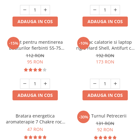
ADAUGA IN COS
ADAUGA IN COS
Aparat pentru mentinerea
Rucsac calatorie si laptop
-15%
-10%
bauturilor fierbinti 55-75
rigid Hard Shell, Antifurt cu
grade
port USB, Waterproof,
112 RON
192 RON
44x30x17 cm,
95 RON
173 RON
Compartimentare inteligenta,
Unisex, Negru
ADAUGA IN COS
ADAUGA IN COS
Bratara energetica
Set Turnul Petrecerii
-30%
aromaterapie 7 Chakre roca
131 RON
vulcanica
47 RON
92 RON