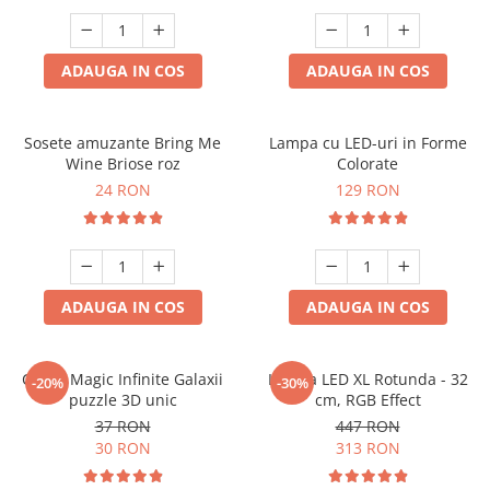
ADAUGA IN COS
ADAUGA IN COS
Sosete amuzante Bring Me
Lampa cu LED-uri in Forme
Wine Briose roz
Colorate
24 RON
129 RON
ADAUGA IN COS
ADAUGA IN COS
Cubul Magic Infinite Galaxii
Lampa LED XL Rotunda - 32
-20%
-30%
puzzle 3D unic
cm, RGB Effect
37 RON
447 RON
30 RON
313 RON