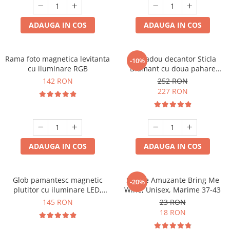
Cadouri Sfantul Andrei
Cadouri Fete
Cani si Termosuri
Cadouri Sfantul Alexandru
Pentru Copilul din tine
ADAUGA IN COS
ADAUGA IN COS
Jocuri si Puzzle
Cadouri Sfanta Ana
Cadouri Haioase
Produse pentru Calatorie
Cadouri Constantin si Elena
Cadouri de Casa Noua
Seturi de caligrafie
Rama foto magnetica levitanta
Set cadou decantor Sticla
-10%
Cadouri Sfanta Maria
Cadouri Majorat
cu iluminare RGB
Diamant cu doua pahare
Deluxe
Cadouri Sfintii Mihail si Gavriil
142 RON
252 RON
Cadouri pentru Nasi
227 RON
Cadouri pentru Bunici
Cadouri pentru Prieteni
Cadouri pentru Sefi
ADAUGA IN COS
ADAUGA IN COS
Cel ce are tot
Cadouri Nunta si Cununie civila
Glob pamantesc magnetic
Sosete Amuzante Bring Me
-20%
plutitor cu iluminare LED,
Wine, Unisex, Marime 37-43
Forma C
145 RON
23 RON
18 RON