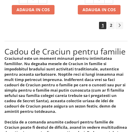
ADAUGA IN COS
ADAUGA IN COS
1
2
Cadou de Craciun pentru familie
Craciunul este un moment minunat pentru intimitatea
familiilor. Nu degeaba mesele de Craciun in familie si
impodobitul bradului sunt activitati traditionale, autentice
pentru aceasta sarbatoare. Noptile reci si lungi inseamna mai
mult timp petrecut impreuna. Indiferent daca vrei sa faci
cadouri de Craciun pentru o familie pe care o cunosti sau pur si
simplu pentru o familie mai putin cunoscuta (cum ar fi familia
sefului sau familia colegei careia trebuie sa-i pregatesti un
cadou de Secret Santa), aceasta colectie uriasa de idei de
cadouri de Craciun poate asigura un sezon festiv, demn de
amintit pentru totdeauna.
Decizia de a comanda anumite cadouri pentru familie de
Craciun poate fi destul de dificila, avand in vedere multitudinea