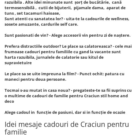
razuibila . Alte idei minunate sunt șorț de bucătărie, cană
termosensibilă , cutii de bijuterii, pijamale dama, aparat de
tuns , set tacamuri haioase,
Sunt atenti cu sanatatea lor? - uita-te la cadourile de wellness,
sosete amuzante, cardurile self care.
Sunt pasionati de vin? - Alege accesorii vin pentru zi de naștere.
Prefera distractiile outdoor? Le place sa calatoreasca? - cele mai
frumoase cadouri pentru familiile cu gand la vacante sunt
harta razuibila, jurnalele de calatorie sau kitul de
supravietuire
Le place sa se uite impreuna la film? - Punct ochit: patura cu
maneci pentru doua persoane.
Tocmai s-au mutat in casa noua? - pregateste-te sa fii suprins cu
o multime de cadouri de familie pentru Craciun stil home and
deco
Alege cadoul in funcție de pasiuni, dar si in funcție de ocazie
Idei mesaje cadouri de Craciun pentru
familie