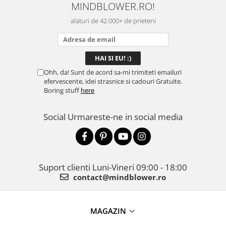
MINDBLOWER.RO!
mulțumită.
rec
ceva
alaturi de 42.000+ de prieteni
Ohh, da! Sunt de acord sa-mi trimiteti emailuri
efervescente, idei strasnice si cadouri Gratuite.
Boring stuff
here
Social
Urmareste-ne in social media
Suport clienti
Luni-Vineri 09:00 - 18:00
contact@mindblower.ro
MAGAZIN