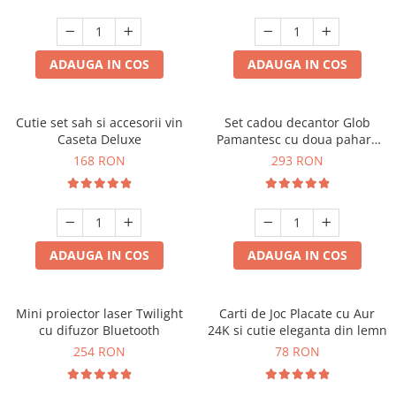
ADAUGA IN COS
ADAUGA IN COS
Cutie set sah si accesorii vin
Set cadou decantor Glob
Caseta Deluxe
Pamantesc cu doua pahare
Deluxe
168 RON
293 RON
ADAUGA IN COS
ADAUGA IN COS
Mini proiector laser Twilight
Carti de Joc Placate cu Aur
cu difuzor Bluetooth
24K si cutie eleganta din lemn
254 RON
78 RON