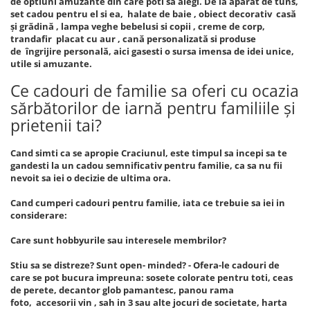
de optiuni amuzante din care poti sa alegi. De la aparat de tuns,
set cadou pentru el si ea, halate de baie , obiect decorativ casă
și grădină , lampa veghe bebelusi si copii , creme de corp,
trandafir placat cu aur , cană personalizată si produse
de îngrijire personală, aici gasesti o sursa imensa de idei unice,
utile si amuzante.
Ce cadouri de familie sa oferi cu ocazia
sărbătorilor de iarnă pentru familiile și
prietenii tai?
Cand simti ca se apropie Craciunul, este timpul sa incepi sa te
gandesti la un cadou semnificativ pentru familie, ca sa nu fii
nevoit sa iei o decizie de ultima ora.
Cand cumperi cadouri pentru familie, iata ce trebuie sa iei in
considerare:
Care sunt hobbyurile sau interesele membrilor?
Stiu sa se distreze? Sunt open- minded? - Ofera-le cadouri de
care se pot bucura impreuna: sosete colorate pentru toti, ceas
de perete, decantor glob pamantesc, panou rama
foto, accesorii vin , sah in 3 sau alte jocuri de societate, harta