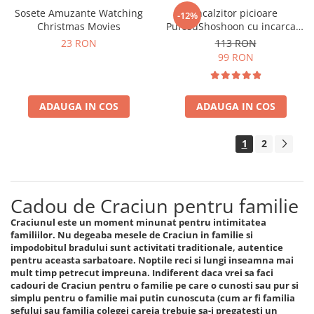
Sosete Amuzante Watching
Incalzitor picioare
-12%
Christmas Movies
PufosuShoshoon cu incarcare
USB
23 RON
113 RON
99 RON
ADAUGA IN COS
ADAUGA IN COS
1
2
Cadou de Craciun pentru familie
Craciunul este un moment minunat pentru intimitatea
familiilor. Nu degeaba mesele de Craciun in familie si
impodobitul bradului sunt activitati traditionale, autentice
pentru aceasta sarbatoare. Noptile reci si lungi inseamna mai
mult timp petrecut impreuna. Indiferent daca vrei sa faci
cadouri de Craciun pentru o familie pe care o cunosti sau pur si
simplu pentru o familie mai putin cunoscuta (cum ar fi familia
sefului sau familia colegei careia trebuie sa-i pregatesti un