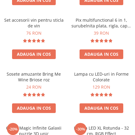
ADAUGA IN COS
ADAUGA IN COS
Set accesorii vin pentru sticla
Pix multifunctional 6 in 1,
de vin
surubelnita plata, rigla, capat
touchscreen, nivela cu bula
76 RON
39 RON
ADAUGA IN COS
ADAUGA IN COS
Sosete amuzante Bring Me
Lampa cu LED-uri in Forme
Wine Briose roz
Colorate
24 RON
129 RON
ADAUGA IN COS
ADAUGA IN COS
Cubul Magic Infinite Galaxii
Lampa LED XL Rotunda - 32
-20%
-30%
puzzle 3D unic
cm, RGB Effect