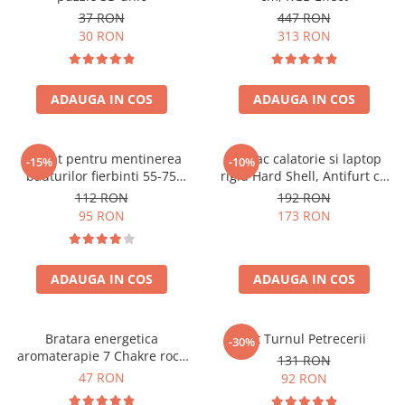
37 RON
447 RON
30 RON
313 RON
ADAUGA IN COS
ADAUGA IN COS
Aparat pentru mentinerea
Rucsac calatorie si laptop
-15%
-10%
bauturilor fierbinti 55-75
rigid Hard Shell, Antifurt cu
grade
port USB, Waterproof,
112 RON
192 RON
44x30x17 cm,
95 RON
173 RON
Compartimentare inteligenta,
Unisex, Negru
ADAUGA IN COS
ADAUGA IN COS
Bratara energetica
Set Turnul Petrecerii
-30%
aromaterapie 7 Chakre roca
131 RON
vulcanica
47 RON
92 RON