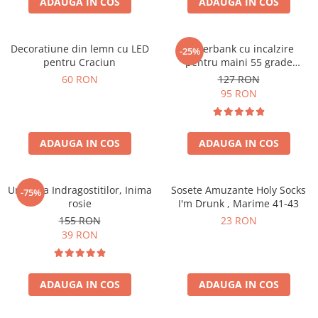
ADAUGA IN COS
ADAUGA IN COS
Decoratiune din lemn cu LED
Powerbank cu incalzire
-25%
pentru Craciun
pentru maini 55 grade
Bucuria frigurosilor
60 RON
127 RON
10000mAh
95 RON
ADAUGA IN COS
ADAUGA IN COS
Umbrela Indragostitilor, Inima
Sosete Amuzante Holy Socks
-75%
rosie
I'm Drunk , Marime 41-43
155 RON
23 RON
39 RON
ADAUGA IN COS
ADAUGA IN COS