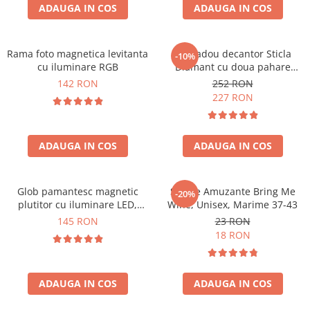
Cadouri Zodia Pesti
Cadouri Sfantul Andrei
ADAUGA IN COS
ADAUGA IN COS
Cadouri Fete
Cani si Termosuri
Cadouri Sfantul Alexandru
Pentru Copilul din tine
Jocuri si Puzzle
Cadouri Sfanta Ana
Cadouri Haioase
Rama foto magnetica levitanta
Set cadou decantor Sticla
-10%
Produse pentru Calatorie
Cadouri Constantin si Elena
cu iluminare RGB
Diamant cu doua pahare
Cadouri de Casa Noua
Seturi de caligrafie
Deluxe
142 RON
252 RON
Cadouri Sfanta Maria
Cadouri Majorat
227 RON
Cadouri Sfintii Mihail si Gavriil
Cadouri pentru Nasi
Cadouri pentru Bunici
ADAUGA IN COS
ADAUGA IN COS
Cadouri pentru Prieteni
Cadouri pentru Sefi
Glob pamantesc magnetic
Sosete Amuzante Bring Me
-20%
Cel ce are tot
plutitor cu iluminare LED,
Wine, Unisex, Marime 37-43
Forma C
Cadouri Nunta si Cununie civila
145 RON
23 RON
18 RON
ADAUGA IN COS
ADAUGA IN COS