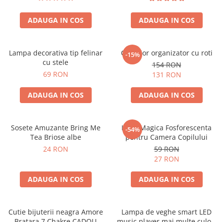
ADAUGA IN COS
ADAUGA IN COS
Lampa decorativa tip felinar
Carucior organizator cu roti
-15%
cu stele
154 RON
69 RON
131 RON
ADAUGA IN COS
ADAUGA IN COS
Sosete Amuzante Bring Me
Luna Magica Fosforescenta
-54%
Tea Briose albe
pentru Camera Copilului
24 RON
59 RON
27 RON
ADAUGA IN COS
ADAUGA IN COS
Cutie bijuterii neagra Amore
Lampa de veghe smart LED
Bratara 7 Chakre CADOU
music player mai multe culori