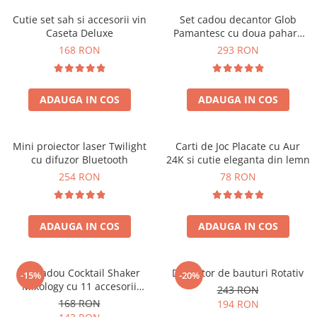
Cutie set sah si accesorii vin
Set cadou decantor Glob
Caseta Deluxe
Pamantesc cu doua pahare
Deluxe
168 RON
293 RON
ADAUGA IN COS
ADAUGA IN COS
Mini proiector laser Twilight
Carti de Joc Placate cu Aur
cu difuzor Bluetooth
24K si cutie eleganta din lemn
254 RON
78 RON
ADAUGA IN COS
ADAUGA IN COS
Set cadou Cocktail Shaker
Decantor de bauturi Rotativ
-15%
-20%
Mixology cu 11 accesorii
243 RON
750ml Argintiu
168 RON
194 RON