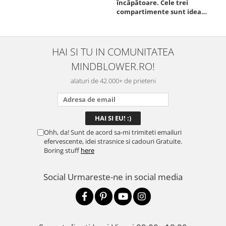
încăpătoare. Cele trei
ori
compartimente sunt ideale
chi
pentru a separa
Mat
alimentele, iar închiderea
se 
este sigură, fără scurgeri. O
dim
folosesc aproape zilnic la
pot
HAI SI TU IN COMUNITATEA
serviciu și sunt foarte
mul
MINDBLOWER.RO!
mulțumită.
rec
ceva
alaturi de 42.000+ de prieteni
Ohh, da! Sunt de acord sa-mi trimiteti emailuri
efervescente, idei strasnice si cadouri Gratuite.
Boring stuff
here
Social
Urmareste-ne in social media