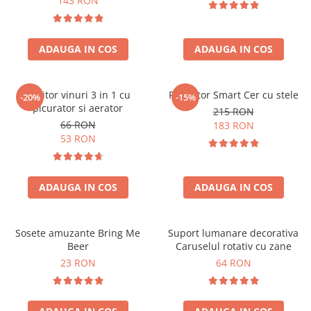
143 RON
ADAUGA IN COS
ADAUGA IN COS
Racitor vinuri 3 in 1 cu
Proiector Smart Cer cu stele
-20%
-15%
picurator si aerator
215 RON
66 RON
183 RON
53 RON
ADAUGA IN COS
ADAUGA IN COS
Sosete amuzante Bring Me
Suport lumanare decorativa
Beer
Caruselul rotativ cu zane
23 RON
64 RON