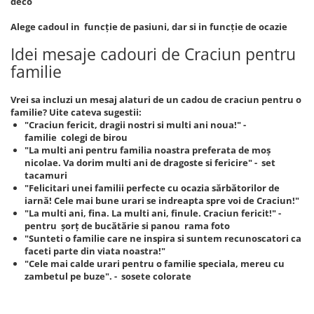
deco
Alege cadoul in funcție de pasiuni, dar si in funcție de ocazie
Idei mesaje cadouri de Craciun pentru
familie
Vrei sa incluzi un mesaj alaturi de un cadou de craciun pentru o
familie? Uite cateva sugestii:
"Craciun fericit, dragii nostri si multi ani noua!" -
familie colegi de birou
"La multi ani pentru familia noastra preferata de moș
nicolae. Va dorim multi ani de dragoste si fericire" - set
tacamuri
"Felicitari unei familii perfecte cu ocazia sărbătorilor de
iarnă! Cele mai bune urari se indreapta spre voi de Craciun!"
"La multi ani, fina. La multi ani, finule. Craciun fericit!" -
pentru șorț de bucătărie si panou rama foto
"Sunteti o familie care ne inspira si suntem recunoscatori ca
faceti parte din viata noastra!"
"Cele mai calde urari pentru o familie speciala, mereu cu
zambetul pe buze". - sosete colorate