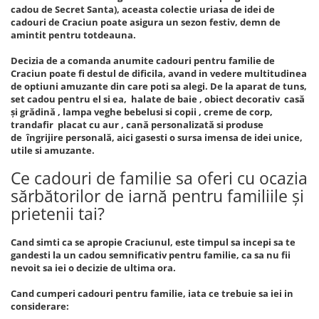
cadou de Secret Santa), aceasta colectie uriasa de idei de
cadouri de Craciun poate asigura un sezon festiv, demn de
amintit pentru totdeauna.
Decizia de a comanda anumite cadouri pentru familie de
Craciun poate fi destul de dificila, avand in vedere multitudinea
de optiuni amuzante din care poti sa alegi. De la aparat de tuns,
set cadou pentru el si ea, halate de baie , obiect decorativ casă
și grădină , lampa veghe bebelusi si copii , creme de corp,
trandafir placat cu aur , cană personalizată si produse
de îngrijire personală, aici gasesti o sursa imensa de idei unice,
utile si amuzante.
Ce cadouri de familie sa oferi cu ocazia
sărbătorilor de iarnă pentru familiile și
prietenii tai?
Cand simti ca se apropie Craciunul, este timpul sa incepi sa te
gandesti la un cadou semnificativ pentru familie, ca sa nu fii
nevoit sa iei o decizie de ultima ora.
Cand cumperi cadouri pentru familie, iata ce trebuie sa iei in
considerare: