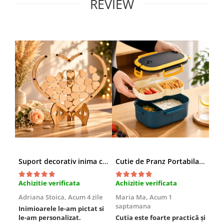
REVIEW
Suport decorativ inima cu mesaje, Cadou cu suflet
Cutie de Pranz Portabila cu Compartimente
Achizitie verificata
Achizitie verificata
Ach
Adriana Stoica,
Acum 4 zile
Maria Ma,
Acum 1
Sof
saptamana
Inimioarele le-am pictat si
Umb
le-am personalizat.
Cutia este foarte practică și
poz