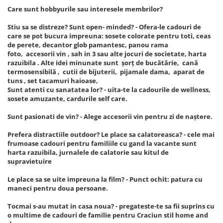
Care sunt hobbyurile sau interesele membrilor?
Stiu sa se distreze? Sunt open- minded? - Ofera-le cadouri de
care se pot bucura impreuna: sosete colorate pentru toti, ceas
de perete, decantor glob pamantesc, panou rama
foto, accesorii vin , sah in 3 sau alte jocuri de societate, harta
razuibila . Alte idei minunate sunt șorț de bucătărie, cană
termosensibilă , cutii de bijuterii, pijamale dama, aparat de
tuns , set tacamuri haioase,
Sunt atenti cu sanatatea lor? - uita-te la cadourile de wellness,
sosete amuzante, cardurile self care.
Sunt pasionati de vin? - Alege accesorii vin pentru zi de naștere.
Prefera distractiile outdoor? Le place sa calatoreasca? - cele mai
frumoase cadouri pentru familiile cu gand la vacante sunt
harta razuibila, jurnalele de calatorie sau kitul de
supravietuire
Le place sa se uite impreuna la film? - Punct ochit: patura cu
maneci pentru doua persoane.
Tocmai s-au mutat in casa noua? - pregateste-te sa fii suprins cu
o multime de cadouri de familie pentru Craciun stil home and