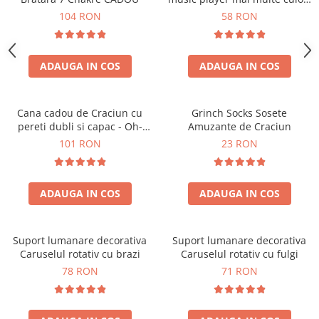
touch control handsfree
104 RON
58 RON
ADAUGA IN COS
ADAUGA IN COS
Cana cadou de Craciun cu
Grinch Socks Sosete
pereti dubli si capac - Oh-
Amuzante de Craciun
Brad-frumos
101 RON
23 RON
ADAUGA IN COS
ADAUGA IN COS
Suport lumanare decorativa
Suport lumanare decorativa
Caruselul rotativ cu brazi
Caruselul rotativ cu fulgi
78 RON
71 RON