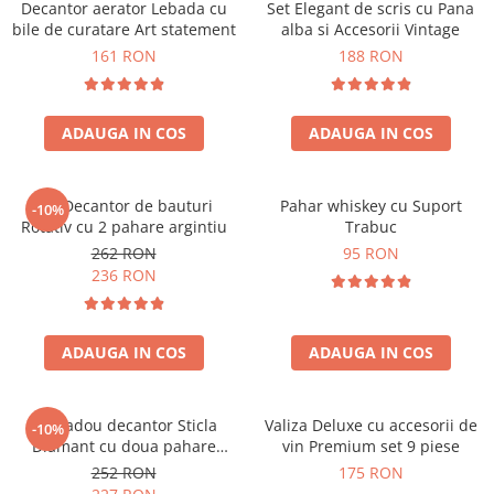
Decantor aerator Lebada cu
Set Elegant de scris cu Pana
bile de curatare Art statement
alba si Accesorii Vintage
161 RON
188 RON
ADAUGA IN COS
ADAUGA IN COS
Set Decantor de bauturi
Pahar whiskey cu Suport
-10%
Rotativ cu 2 pahare argintiu
Trabuc
262 RON
95 RON
236 RON
ADAUGA IN COS
ADAUGA IN COS
Set cadou decantor Sticla
Valiza Deluxe cu accesorii de
-10%
Diamant cu doua pahare
vin Premium set 9 piese
Deluxe
252 RON
175 RON