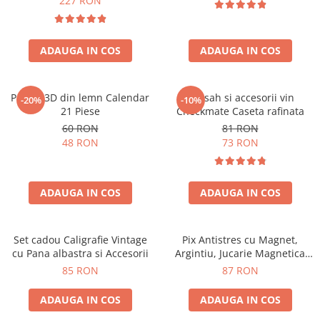
227 RON
ADAUGA IN COS
ADAUGA IN COS
Puzzle 3D din lemn Calendar
Set sah si accesorii vin
-20%
-10%
21 Piese
Checkmate Caseta rafinata
60 RON
81 RON
48 RON
73 RON
ADAUGA IN COS
ADAUGA IN COS
Set cadou Caligrafie Vintage
Pix Antistres cu Magnet,
cu Pana albastra si Accesorii
Argintiu, Jucarie Magnetica
pentru Birou
85 RON
87 RON
ADAUGA IN COS
ADAUGA IN COS