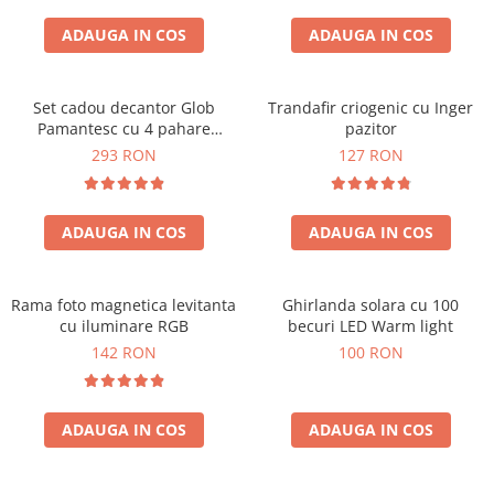
Cadouri Zodia Pesti
Cadouri Sfantul Andrei
Cadouri Fete
Cani si Termosuri
Cadouri Sfantul Alexandru
ADAUGA IN COS
ADAUGA IN COS
Pentru Copilul din tine
Jocuri si Puzzle
Cadouri Sfanta Ana
Cadouri Haioase
Produse pentru Calatorie
Cadouri Constantin si Elena
Set cadou decantor Glob
Trandafir criogenic cu Inger
Cadouri de Casa Noua
Seturi de caligrafie
Pamantesc cu 4 pahare
pazitor
Cadouri Sfanta Maria
Cadouri Majorat
Deluxe
293 RON
127 RON
Cadouri Sfintii Mihail si Gavriil
Cadouri pentru Nasi
Cadouri pentru Bunici
ADAUGA IN COS
ADAUGA IN COS
Cadouri pentru Prieteni
Cadouri pentru Sefi
Rama foto magnetica levitanta
Ghirlanda solara cu 100
Cel ce are tot
cu iluminare RGB
becuri LED Warm light
Cadouri Nunta si Cununie civila
142 RON
100 RON
ADAUGA IN COS
ADAUGA IN COS