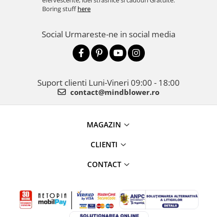
efervescente, idei strasnice si cadouri Gratuite.
Boring stuff
here
Social
Urmareste-ne in social media
Suport clienti
Luni-Vineri 09:00 - 18:00
contact@mindblower.ro
MAGAZIN
CLIENTI
CONTACT