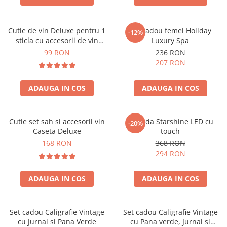
Cutie de vin Deluxe pentru 1
Set cadou femei Holiday
-12%
sticla cu accesorii de vin
Luxury Spa
incluse piele ecologica de
99 RON
236 RON
crocodil
207 RON
ADAUGA IN COS
ADAUGA IN COS
Cutie set sah si accesorii vin
Oglinda Starshine LED cu
-20%
Caseta Deluxe
touch
168 RON
368 RON
294 RON
ADAUGA IN COS
ADAUGA IN COS
Set cadou Caligrafie Vintage
Set cadou Caligrafie Vintage
cu Jurnal si Pana Verde
cu Pana verde, Jurnal si