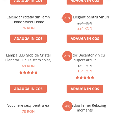
ADAUGA IN COS
ADAUGA IN COS
Calendar rotativ din lemn
Suport Elegant pentru Vinuri
-15%
Home Sweet Home
264 RON
76 RON
224 RON
ADAUGA IN COS
ADAUGA IN COS
Lampa LED Glob de Cristal
Aerator Decantor vin cu
-10%
Planetariu, cu sistem solar,
suport arcuit
cadou captivant
69 RON
149 RON
134 RON
ADAUGA IN COS
ADAUGA IN COS
Vouchere sexy pentru ea
Set cadou femei Relaxing
-7%
moments
78 RON