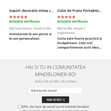
Suport decorativ inima cu mesaje, Cadou cu suflet
Cutie de Pranz Portabila cu Compartimente
Achizitie verificata
Achizitie verificata
Ach
Adriana Stoica,
Acum 5 zile
Maria Ma,
Acum 1
Sof
saptamana
Inimioarele le-am pictat si
Umb
le-am personalizat.
Cutia este foarte practică și
poz
încăpătoare. Cele trei
ori
compartimente sunt ideale
chi
pentru a separa
Mat
alimentele, iar închiderea
se 
este sigură, fără scurgeri. O
dim
folosesc aproape zilnic la
pot
HAI SI TU IN COMUNITATEA
serviciu și sunt foarte
mul
MINDBLOWER.RO!
mulțumită.
rec
ceva
alaturi de 42.000+ de prieteni
Ohh, da! Sunt de acord sa-mi trimiteti emailuri