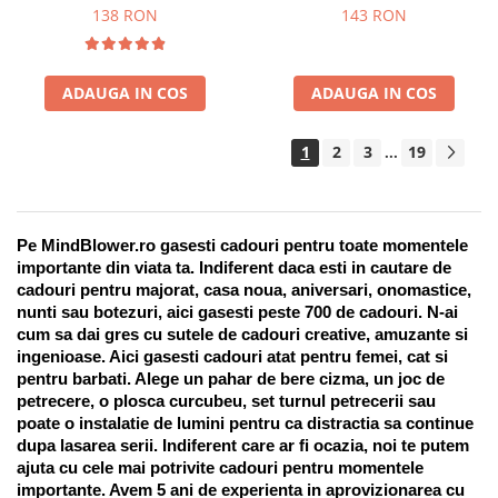
Suport pentru stilou, 9 piese
138 RON
143 RON
ADAUGA IN COS
ADAUGA IN COS
1
2
3
19
...
Pe MindBlower.ro gasesti cadouri pentru toate momentele 
importante din viata ta. Indiferent daca esti in cautare de 
cadouri pentru majorat, casa noua, aniversari, onomastice, 
nunti sau botezuri, aici gasesti peste 700 de cadouri. N-ai 
cum sa dai gres cu sutele de cadouri creative, amuzante si 
ingenioase. Aici gasesti cadouri atat pentru femei, cat si 
pentru barbati. Alege un pahar de bere cizma, un joc de 
petrecere, o plosca curcubeu, set turnul petrecerii sau 
poate o instalatie de lumini pentru ca distractia sa continue 
dupa lasarea serii. Indiferent care ar fi ocazia, noi te putem 
ajuta cu cele mai potrivite cadouri pentru momentele 
importante. Avem 5 ani de experienta in aprovizionarea cu 