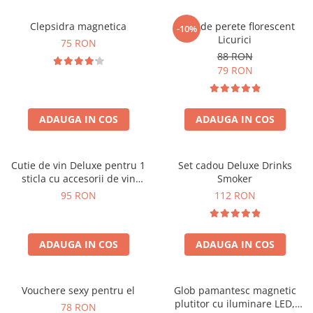
Clepsidra magnetica
Ceas de perete florescent
-10%
Licurici
75 RON
88 RON
79 RON
ADAUGA IN COS
ADAUGA IN COS
Cutie de vin Deluxe pentru 1
Set cadou Deluxe Drinks
sticla cu accesorii de vin
Smoker
incluse interior oranj
95 RON
112 RON
ADAUGA IN COS
ADAUGA IN COS
Vouchere sexy pentru el
Glob pamantesc magnetic
plutitor cu iluminare LED,
78 RON