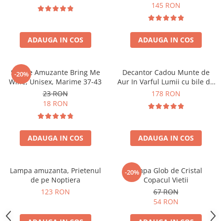
Forma C
145 RON
ADAUGA IN COS
ADAUGA IN COS
Sosete Amuzante Bring Me
Decantor Cadou Munte de
-20%
Wine, Unisex, Marime 37-43
Aur In Varful Lumii cu bile de
curatare
23 RON
178 RON
18 RON
ADAUGA IN COS
ADAUGA IN COS
Lampa amuzanta, Prietenul
Lampa Glob de Cristal
-20%
de pe Noptiera
Copacul Vietii
123 RON
67 RON
54 RON