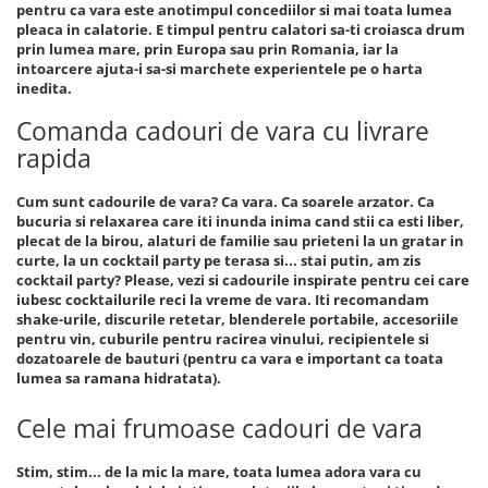
pentru ca vara este anotimpul concediilor si mai toata lumea
pleaca in calatorie. E timpul pentru calatori sa-ti croiasca drum
prin lumea mare, prin Europa sau prin Romania, iar la
intoarcere ajuta-i sa-si marchete experientele pe o harta
inedita.
Comanda cadouri de vara cu livrare
rapida
Cum sunt cadourile de vara? Ca vara. Ca soarele arzator. Ca
bucuria si relaxarea care iti inunda inima cand stii ca esti liber,
plecat de la birou, alaturi de familie sau prieteni la un gratar in
curte, la un cocktail party pe terasa si... stai putin, am zis
cocktail party? Please, vezi si cadourile inspirate pentru cei care
iubesc cocktailurile reci la vreme de vara. Iti recomandam
shake-urile, discurile retetar, blenderele portabile, accesoriile
pentru vin, cuburile pentru racirea vinului, recipientele si
dozatoarele de bauturi (pentru ca vara e important ca toata
lumea sa ramana hidratata).
Cele mai frumoase cadouri de vara
Stim, stim... de la mic la mare, toata lumea adora vara cu