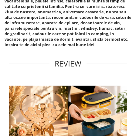
vacantele sale, plajele intinse, calatoriile la munte si timp de
calitate cu prietenii si familia. Pentru cei care isi sarbatoresc
Ziua de nastere, onomastica, aniversare casatorie, nunta sau
alta ocazie importanta, recomandam cadourile de vara: seturile
de infrumusetare, aparate de epilare, decantoarele de vin,
paharele speciale pentru vin, martini, whiskey, hamac, seturi
de gradinarit, cadourile care se pot folosi in camping, in
vacante, pe plaja (masca de dormit, evantai, sticla termos) etc.
Inspira-te de aici si pleci cu cele mai bune idei.
REVIEW