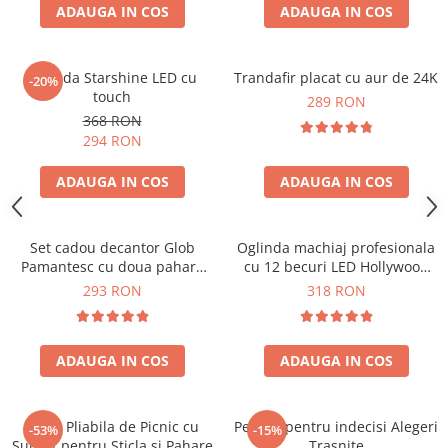
ADAUGA IN COS
ADAUGA IN COS
Oglinda Starshine LED cu
Trandafir placat cu aur de 24K
-20%
touch
289 RON
368 RON
294 RON
ADAUGA IN COS
ADAUGA IN COS
Set cadou decantor Glob
Oglinda machiaj profesionala
Pamantesc cu doua pahare
cu 12 becuri LED Hollywood
Deluxe
Star
293 RON
318 RON
ADAUGA IN COS
ADAUGA IN COS
Masa Pliabila de Picnic cu
Pendul pentru indecisi Alegeri
-53%
-15%
Suport pentru Sticla si Pahare
Trasnite