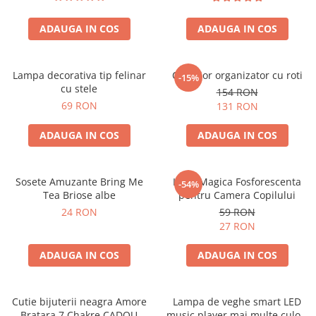
ADAUGA IN COS
ADAUGA IN COS
Lampa decorativa tip felinar
Carucior organizator cu roti
-15%
cu stele
154 RON
69 RON
131 RON
ADAUGA IN COS
ADAUGA IN COS
Sosete Amuzante Bring Me
Luna Magica Fosforescenta
-54%
Tea Briose albe
pentru Camera Copilului
24 RON
59 RON
27 RON
ADAUGA IN COS
ADAUGA IN COS
Cutie bijuterii neagra Amore
Lampa de veghe smart LED
Bratara 7 Chakre CADOU
music player mai multe culori