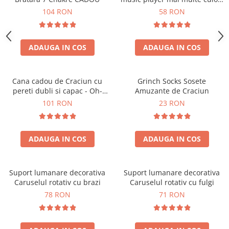
touch control handsfree
104 RON
58 RON
ADAUGA IN COS
ADAUGA IN COS
Cana cadou de Craciun cu
Grinch Socks Sosete
pereti dubli si capac - Oh-
Amuzante de Craciun
Brad-frumos
101 RON
23 RON
ADAUGA IN COS
ADAUGA IN COS
Suport lumanare decorativa
Suport lumanare decorativa
Caruselul rotativ cu brazi
Caruselul rotativ cu fulgi
78 RON
71 RON