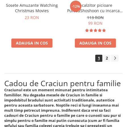
Sosete Amuzante Watching
Incalzitor picioare
-12%
Christmas Movies
PufosuShoshoon cu incarcare
USB
23 RON
113 RON
99 RON
ADAUGA IN COS
ADAUGA IN COS
1
2
Cadou de Craciun pentru familie
Craciunul este un moment minunat pentru intimitatea
familiilor. Nu degeaba mesele de Craciun in familie si
impodobitul bradului sunt activitati traditionale, autentice
pentru aceasta sarbatoare. Noptile reci si lungi inseamna mai
mult timp petrecut impreuna. Indiferent daca vrei sa faci
cadouri de Craciun pentru o familie pe care o cunosti sau pur si
simplu pentru o familie mai putin cunoscuta (cum ar fi familia
sefului sau familia colegei careia trebuie sa-i pregatesti un