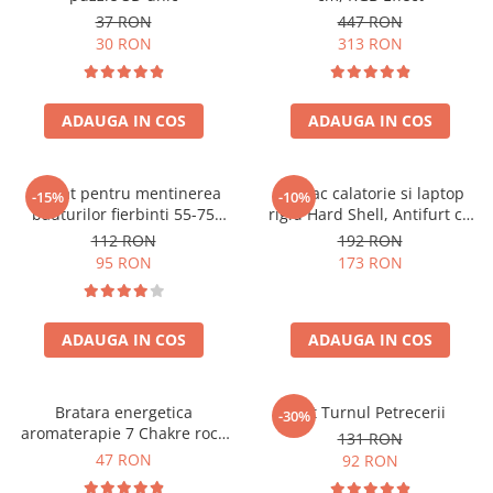
37 RON
447 RON
30 RON
313 RON
ADAUGA IN COS
ADAUGA IN COS
Aparat pentru mentinerea
Rucsac calatorie si laptop
-15%
-10%
bauturilor fierbinti 55-75
rigid Hard Shell, Antifurt cu
grade
port USB, Waterproof,
112 RON
192 RON
44x30x17 cm,
95 RON
173 RON
Compartimentare inteligenta,
Unisex, Negru
ADAUGA IN COS
ADAUGA IN COS
Bratara energetica
Set Turnul Petrecerii
-30%
aromaterapie 7 Chakre roca
131 RON
vulcanica
47 RON
92 RON