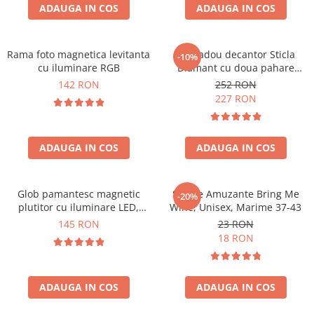
Cadouri Zodia Pesti
Cadouri Sfantul Andrei
ADAUGA IN COS
ADAUGA IN COS
Cadouri Fete
Cani si Termosuri
Cadouri Sfantul Alexandru
Pentru Copilul din tine
Jocuri si Puzzle
Cadouri Sfanta Ana
Cadouri Haioase
Rama foto magnetica levitanta
Set cadou decantor Sticla
-10%
Produse pentru Calatorie
Cadouri Constantin si Elena
cu iluminare RGB
Diamant cu doua pahare
Cadouri de Casa Noua
Seturi de caligrafie
Deluxe
142 RON
252 RON
Cadouri Sfanta Maria
Cadouri Majorat
227 RON
Cadouri Sfintii Mihail si Gavriil
Cadouri pentru Nasi
Cadouri pentru Bunici
ADAUGA IN COS
ADAUGA IN COS
Cadouri pentru Prieteni
Cadouri pentru Sefi
Glob pamantesc magnetic
Sosete Amuzante Bring Me
-20%
Cel ce are tot
plutitor cu iluminare LED,
Wine, Unisex, Marime 37-43
Forma C
Cadouri Nunta si Cununie civila
145 RON
23 RON
18 RON
ADAUGA IN COS
ADAUGA IN COS