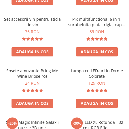
ADAUGA IN COS
ADAUGA IN COS
Set accesorii vin pentru sticla
Pix multifunctional 6 in 1,
de vin
surubelnita plata, rigla, capat
touchscreen, nivela cu bula
76 RON
39 RON
ADAUGA IN COS
ADAUGA IN COS
Sosete amuzante Bring Me
Lampa cu LED-uri in Forme
Wine Briose roz
Colorate
24 RON
129 RON
ADAUGA IN COS
ADAUGA IN COS
Cubul Magic Infinite Galaxii
Lampa LED XL Rotunda - 32
-20%
-30%
puzzle 3D unic
cm, RGB Effect