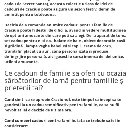
cadou de Secret Santa), aceasta colectie uriasa de idei de
cadouri de Craciun poate asigura un sezon festiv, demn de
amintit pentru totdeauna.
Decizia de a comanda anumite cadouri pentru familie de
Craciun poate fi destul de dificila, avand in vedere multitudinea
de optiuni amuzante din care poti sa alegi. De la aparat de tuns,
set cadou pentru el si ea, halate de baie , obiect decorativ casă
și grădină , lampa veghe bebelusi si copii , creme de corp,
trandafir placat cu aur , cană personalizată si produse
de îngrijire personală, aici gasesti o sursa imensa de idei unice,
utile si amuzante.
Ce cadouri de familie sa oferi cu ocazia
sărbătorilor de iarnă pentru familiile și
prietenii tai?
Cand simti ca se apropie Craciunul, este timpul sa incepi sa te
gandesti la un cadou semnificativ pentru familie, ca sa nu fii
nevoit sa iei o decizie de ultima ora.
Cand cumperi cadouri pentru familie, iata ce trebuie sa iei in
considerare: