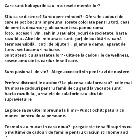
Care sunt hobbyurile sau interesele membrilor?
Stiu sa se distreze? Sunt open- minded? - Ofera-le cadouri de
care se pot bucura impreuna: sosete colorate pentru toti, ceas
de perete, decantor glob pamantesc, panou rama
foto, accesorii vin , sah in 3 sau alte jocuri de societate, harta
razuibila . Alte idei minunate sunt șorț de bucătărie, cană
termosensibilă , cutii de bijuterii, pijamale dama, aparat de
tuns , set tacamuri haioase,
Sunt atenti cu sanatatea lor? - uita-te la cadourile de wellness,
sosete amuzante, cardurile self care.
Sunt pasionati de vin? - Alege accesorii vin pentru zi de naștere.
Prefera distractiile outdoor? Le place sa calatoreasca? - cele mai
frumoase cadouri pentru familiile cu gand la vacante sunt
harta razuibila, jurnalele de calatorie sau kitul de
supravietuire
Le place sa se uite impreuna la film? - Punct ochit: patura cu
maneci pentru doua persoane.
Tocmai s-au mutat in casa noua? - pregateste-te sa fii suprins cu
o multime de cadouri de familie pentru Craciun stil home and