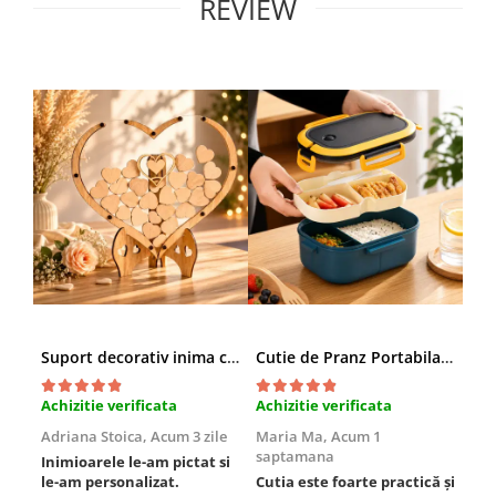
REVIEW
Suport decorativ inima cu mesaje, Cadou cu suflet
Cutie de Pranz Portabila cu Compartimente
Achizitie verificata
Achizitie verificata
Ach
Adriana Stoica,
Acum 3 zile
Maria Ma,
Acum 1
Sof
saptamana
Inimioarele le-am pictat si
Umb
le-am personalizat.
Cutia este foarte practică și
poz