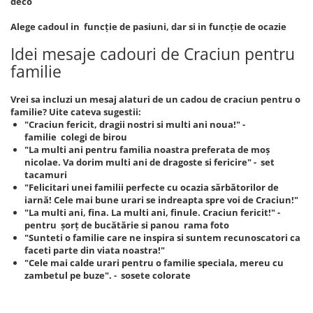
deco
Alege cadoul in funcție de pasiuni, dar si in funcție de ocazie
Idei mesaje cadouri de Craciun pentru
familie
Vrei sa incluzi un mesaj alaturi de un cadou de craciun pentru o
familie? Uite cateva sugestii:
"Craciun fericit, dragii nostri si multi ani noua!" -
familie colegi de birou
"La multi ani pentru familia noastra preferata de moș
nicolae. Va dorim multi ani de dragoste si fericire" - set
tacamuri
"Felicitari unei familii perfecte cu ocazia sărbătorilor de
iarnă! Cele mai bune urari se indreapta spre voi de Craciun!"
"La multi ani, fina. La multi ani, finule. Craciun fericit!" -
pentru șorț de bucătărie si panou rama foto
"Sunteti o familie care ne inspira si suntem recunoscatori ca
faceti parte din viata noastra!"
"Cele mai calde urari pentru o familie speciala, mereu cu
zambetul pe buze". - sosete colorate