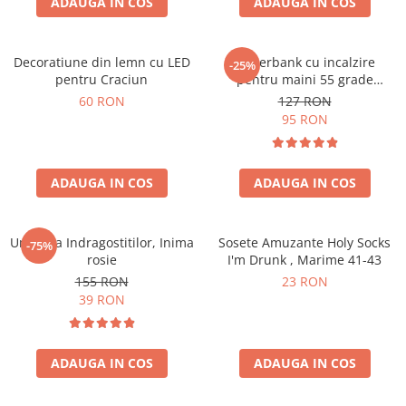
ADAUGA IN COS
ADAUGA IN COS
Decoratiune din lemn cu LED
Powerbank cu incalzire
-25%
pentru Craciun
pentru maini 55 grade
Bucuria frigurosilor
60 RON
127 RON
10000mAh
95 RON
ADAUGA IN COS
ADAUGA IN COS
Umbrela Indragostitilor, Inima
Sosete Amuzante Holy Socks
-75%
rosie
I'm Drunk , Marime 41-43
155 RON
23 RON
39 RON
ADAUGA IN COS
ADAUGA IN COS