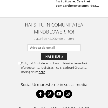
încăpătoare. Cele trei
ori
compartimente sunt ideale
chi
pentru a separa
Mat
alimentele, iar închiderea
se 
este sigură, fără scurgeri. O
dim
folosesc aproape zilnic la
pot
HAI SI TU IN COMUNITATEA
serviciu și sunt foarte
mul
MINDBLOWER.RO!
mulțumită.
rec
ceva
alaturi de 42.000+ de prieteni
Ohh, da! Sunt de acord sa-mi trimiteti emailuri
efervescente, idei strasnice si cadouri Gratuite.
Boring stuff
here
Social
Urmareste-ne in social media