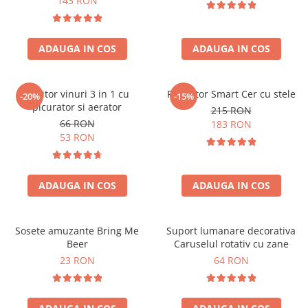
143 RON
ADAUGA IN COS
ADAUGA IN COS
Racitor vinuri 3 in 1 cu
Proiector Smart Cer cu stele
-20%
-15%
picurator si aerator
215 RON
66 RON
183 RON
53 RON
ADAUGA IN COS
ADAUGA IN COS
Sosete amuzante Bring Me
Suport lumanare decorativa
Beer
Caruselul rotativ cu zane
23 RON
64 RON