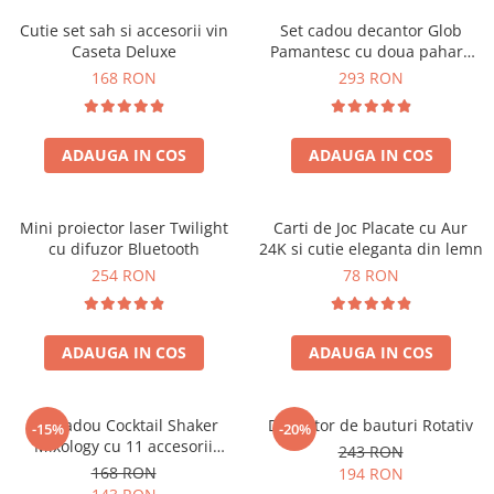
Cutie set sah si accesorii vin
Set cadou decantor Glob
Caseta Deluxe
Pamantesc cu doua pahare
Deluxe
168 RON
293 RON
ADAUGA IN COS
ADAUGA IN COS
Mini proiector laser Twilight
Carti de Joc Placate cu Aur
cu difuzor Bluetooth
24K si cutie eleganta din lemn
254 RON
78 RON
ADAUGA IN COS
ADAUGA IN COS
Set cadou Cocktail Shaker
Decantor de bauturi Rotativ
-15%
-20%
Mixology cu 11 accesorii
243 RON
750ml Argintiu
168 RON
194 RON