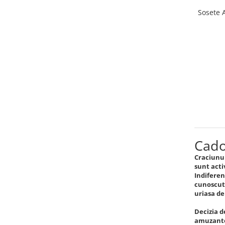
Sosete 
Cado
Craciunul
sunt acti
Indiferen
cunoscuta
uriasa de
Decizia d
amuzante 