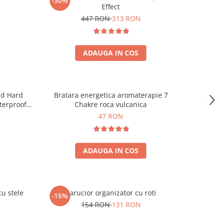
-30%
Effect
447 RON
313 RON
ADAUGA IN COS
gid Hard
Bratara energetica aromaterapie 7
terproof,
Chakre roca vulcanica
ntare
47 RON
gru
ADAUGA IN COS
cu stele
Carucior organizator cu roti
-15%
154 RON
131 RON