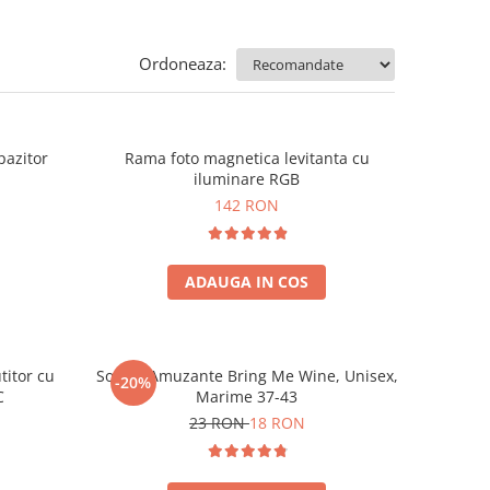
Ordoneaza:
pazitor
Rama foto magnetica levitanta cu
iluminare RGB
142 RON
ADAUGA IN COS
titor cu
Sosete Amuzante Bring Me Wine, Unisex,
-20%
C
Marime 37-43
23 RON
18 RON