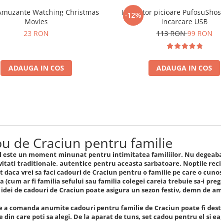
Amuzante Watching Christmas
Incalzitor picioare PufosuSho
-12%
Movies
incarcare USB
23 RON
113 RON
99 RON
ADAUGA IN COS
ADAUGA IN COS
u de Craciun pentru familie
 este un moment minunat pentru intimitatea familiilor. Nu degeaba 
vitati traditionale, autentice pentru aceasta sarbatoare. Noptile re
t daca vrei sa faci cadouri de Craciun pentru o familie pe care o cuno
 (cum ar fi familia sefului sau familia colegei careia trebuie sa-i pre
 idei de cadouri de Craciun poate asigura un sezon festiv, demn de 
e a comanda anumite cadouri pentru familie de Craciun poate fi destu
din care poti sa alegi. De la aparat de tuns, set cadou pentru el si ea,