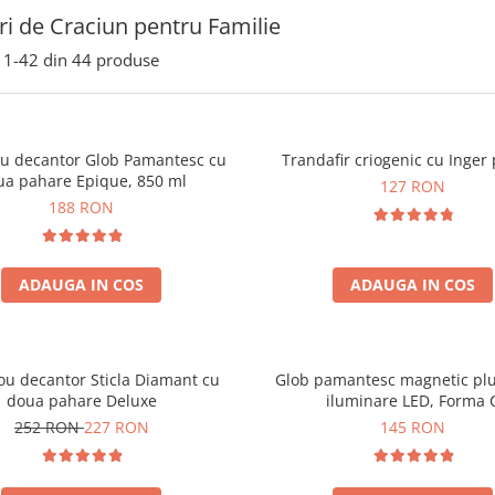
i de Craciun pentru Familie
1-
42
din
44
produse
ou decantor Glob Pamantesc cu
Trandafir criogenic cu Inger 
ua pahare Epique, 850 ml
127 RON
188 RON
ADAUGA IN COS
ADAUGA IN COS
ou decantor Sticla Diamant cu
Glob pamantesc magnetic plu
doua pahare Deluxe
iluminare LED, Forma 
252 RON
227 RON
145 RON