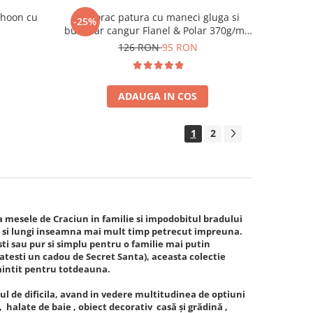
shoon cu
Hanorac patura cu maneci gluga si
-25%
buzunar cangur Flanel & Polar 370g/mp
135 cm Rosu
126 RON
95 RON
ADAUGA IN COS
1
2
mesele de Craciun in familie si impodobitul bradului
ci si lungi inseamna mai mult timp petrecut impreuna.
sti sau pur si simplu pentru o familie mai putin
gatesti un cadou de Secret Santa), aceasta colectie
amintit pentru totdeauna.
l de dificila, avand in vedere multitudinea de optiuni
 halate de baie , obiect decorativ casă și grădină ,