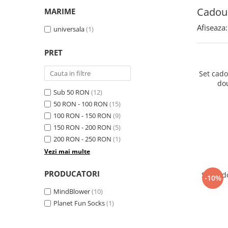
Cadouri Sfantul Andrei
Cadouri Fete
Cadour
Cani si Termosuri
MARIME
Cadouri Sfantul Alexandru
Pentru Copilul din tine
Jocuri si Puzzle
Afiseaza:
universala
(1)
Cadouri Sfanta Ana
Cadouri Haioase
Produse pentru Calatorie
Cadouri Constantin si Elena
Cadouri de Casa Noua
PRET
Seturi de caligrafie
Cadouri Sfanta Maria
Cadouri Majorat
Set cad
Cadouri Sfintii Mihail si Gavriil
Cadouri pentru Nasi
do
Sub 50 RON
(12)
Cadouri pentru Bunici
50 RON - 100 RON
(15)
Cadouri pentru Prieteni
100 RON - 150 RON
(9)
150 RON - 200 RON
(5)
Cadouri pentru Sefi
200 RON - 250 RON
(1)
Cel ce are tot
Vezi mai multe
Cadouri Nunta si Cununie civila
PRODUCATORI
Set cad
-10%
MindBlower
(10)
Planet Fun Socks
(1)