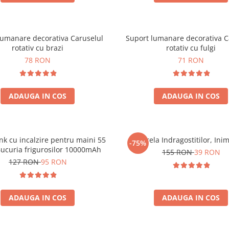
lumanare decorativa Caruselul
Suport lumanare decorativa C
rotativ cu brazi
rotativ cu fulgi
78 RON
71 RON
ADAUGA IN COS
ADAUGA IN COS
k cu incalzire pentru maini 55
Umbrela Indragostitilor, Inim
-75%
ucuria frigurosilor 10000mAh
155 RON
39 RON
127 RON
95 RON
ADAUGA IN COS
ADAUGA IN COS