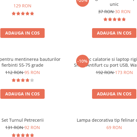
-20%
unic
129 RON
37 RON
30 RON
ADAUGA IN COS
ADAUGA IN COS
pentru mentinerea bauturilor
Rucsac calatorie si laptop ri
-10%
fierbinti 55-75 grade
Shell, Antifurt cu port USB, Wa
44x30x17 cm, Compartime
112 RON
95 RON
192 RON
173 RON
inteligenta, Unisex, Ne
ADAUGA IN COS
ADAUGA IN COS
Set Turnul Petrecerii
Lampa decorativa tip felinar 
131 RON
92 RON
69 RON