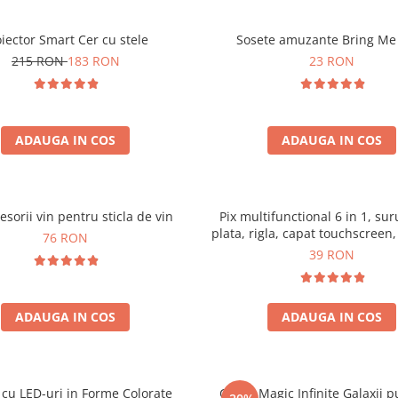
oiector Smart Cer cu stele
Sosete amuzante Bring Me
215 RON
183 RON
23 RON
ADAUGA IN COS
ADAUGA IN COS
esorii vin pentru sticla de vin
Pix multifunctional 6 in 1, su
plata, rigla, capat touchscreen,
76 RON
bula
39 RON
ADAUGA IN COS
ADAUGA IN COS
cu LED-uri in Forme Colorate
Cubul Magic Infinite Galaxii p