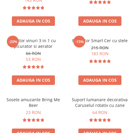
143 RON
ADAUGA IN COS
ADAUGA IN COS
Racitor vinuri 3 in 1 cu
Proiector Smart Cer cu stele
-20%
-15%
picurator si aerator
215 RON
66 RON
183 RON
53 RON
ADAUGA IN COS
ADAUGA IN COS
Sosete amuzante Bring Me
Suport lumanare decorativa
Beer
Caruselul rotativ cu zane
23 RON
64 RON