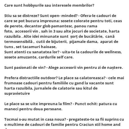
Care sunt hobbyurile sau interesele membrilor?
Stiu sa se distreze? Sunt open- minded? - Ofera-le cadouri de
care se pot bucura impreuna: sosete colorate pentru toti, ceas
de perete, decantor glob pamantesc, panou rama
foto, accesorii vin , sah in 3 sau alte jocuri de societate, harta
razuibila . Alte idei minunate sunt șorț de bucătărie, cană
termosensibilă , cutii de bijuterii, pijamale dama, aparat de
tuns , set tacamuri haioase,
Sunt atenti cu sanatatea lor? - uita-te la cadourile de wellness,
sosete amuzante, cardurile self care.
Sunt pasionati de vin? - Alege accesorii vin pentru zi de naștere.
Prefera distractiile outdoor? Le place sa calatoreasca? - cele mai
frumoase cadouri pentru familiile cu gand la vacante sunt
harta razuibila, jurnalele de calatorie sau kitul de
supravietuire
Le place sa se uite impreuna la film? - Punct ochit: patura cu
maneci pentru doua persoane.
Tocmai s-au mutat in casa noua? - pregateste-te sa fii suprins cu
o multime de cadouri de familie pentru Craciun stil home and