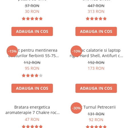
37 RON
447 RON
30 RON
313 RON
ADAUGA IN COS
ADAUGA IN COS
Aparat pentru mentinerea
Rucsac calatorie si laptop
-15%
-10%
bauturilor fierbinti 55-75
rigid Hard Shell, Antifurt cu
grade
port USB, Waterproof,
112 RON
192 RON
44x30x17 cm,
95 RON
173 RON
Compartimentare inteligenta,
Unisex, Negru
ADAUGA IN COS
ADAUGA IN COS
Bratara energetica
Set Turnul Petrecerii
-30%
aromaterapie 7 Chakre roca
131 RON
vulcanica
47 RON
92 RON