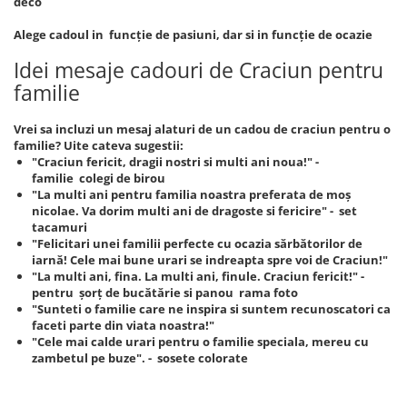
deco
Alege cadoul in funcție de pasiuni, dar si in funcție de ocazie
Idei mesaje cadouri de Craciun pentru
familie
Vrei sa incluzi un mesaj alaturi de un cadou de craciun pentru o
familie? Uite cateva sugestii:
"Craciun fericit, dragii nostri si multi ani noua!" -
familie colegi de birou
"La multi ani pentru familia noastra preferata de moș
nicolae. Va dorim multi ani de dragoste si fericire" - set
tacamuri
"Felicitari unei familii perfecte cu ocazia sărbătorilor de
iarnă! Cele mai bune urari se indreapta spre voi de Craciun!"
"La multi ani, fina. La multi ani, finule. Craciun fericit!" -
pentru șorț de bucătărie si panou rama foto
"Sunteti o familie care ne inspira si suntem recunoscatori ca
faceti parte din viata noastra!"
"Cele mai calde urari pentru o familie speciala, mereu cu
zambetul pe buze". - sosete colorate