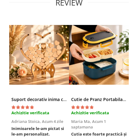
REVIEW
Suport decorativ inima cu mesaje, Cadou cu suflet
Cutie de Pranz Portabila cu Compartimente
Achizitie verificata
Achizitie verificata
Ach
Adriana Stoica,
Acum 4 zile
Maria Ma,
Acum 1
Sof
saptamana
Inimioarele le-am pictat si
Umb
le-am personalizat.
Cutia este foarte practică și
poz