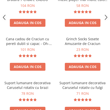
touch control handsfree
104 RON
58 RON
ADAUGA IN COS
ADAUGA IN COS
Cana cadou de Craciun cu
Grinch Socks Sosete
pereti dubli si capac - Oh-
Amuzante de Craciun
Brad-frumos
101 RON
23 RON
ADAUGA IN COS
ADAUGA IN COS
Suport lumanare decorativa
Suport lumanare decorativa
Caruselul rotativ cu brazi
Caruselul rotativ cu fulgi
78 RON
71 RON