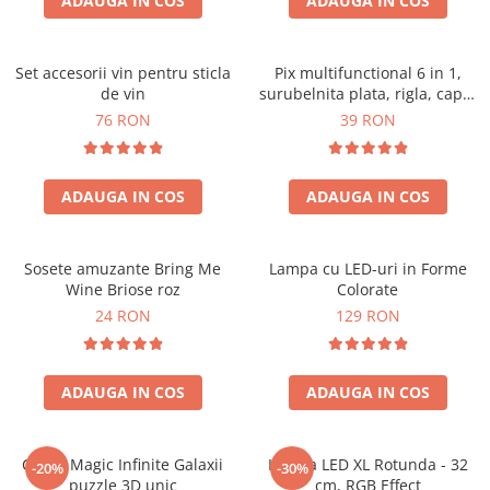
ADAUGA IN COS
ADAUGA IN COS
Set accesorii vin pentru sticla
Pix multifunctional 6 in 1,
de vin
surubelnita plata, rigla, capat
touchscreen, nivela cu bula
76 RON
39 RON
ADAUGA IN COS
ADAUGA IN COS
Sosete amuzante Bring Me
Lampa cu LED-uri in Forme
Wine Briose roz
Colorate
24 RON
129 RON
ADAUGA IN COS
ADAUGA IN COS
Cubul Magic Infinite Galaxii
Lampa LED XL Rotunda - 32
-20%
-30%
puzzle 3D unic
cm, RGB Effect