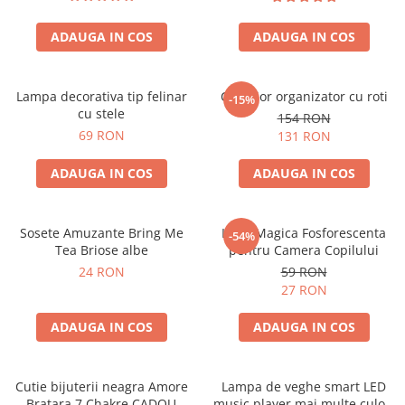
ADAUGA IN COS
ADAUGA IN COS
Lampa decorativa tip felinar
Carucior organizator cu roti
-15%
cu stele
154 RON
69 RON
131 RON
ADAUGA IN COS
ADAUGA IN COS
Sosete Amuzante Bring Me
Luna Magica Fosforescenta
-54%
Tea Briose albe
pentru Camera Copilului
24 RON
59 RON
27 RON
ADAUGA IN COS
ADAUGA IN COS
Cutie bijuterii neagra Amore
Lampa de veghe smart LED
Bratara 7 Chakre CADOU
music player mai multe culori