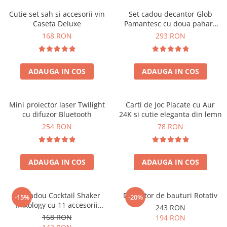
Cutie set sah si accesorii vin
Set cadou decantor Glob
Caseta Deluxe
Pamantesc cu doua pahare
Deluxe
168 RON
293 RON
ADAUGA IN COS
ADAUGA IN COS
Mini proiector laser Twilight
Carti de Joc Placate cu Aur
cu difuzor Bluetooth
24K si cutie eleganta din lemn
254 RON
78 RON
ADAUGA IN COS
ADAUGA IN COS
Set cadou Cocktail Shaker
Decantor de bauturi Rotativ
-15%
-20%
Mixology cu 11 accesorii
243 RON
750ml Argintiu
168 RON
194 RON