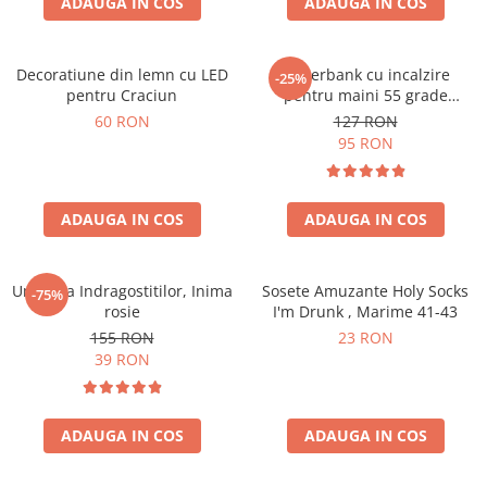
ADAUGA IN COS
ADAUGA IN COS
Decoratiune din lemn cu LED
Powerbank cu incalzire
-25%
pentru Craciun
pentru maini 55 grade
Bucuria frigurosilor
60 RON
127 RON
10000mAh
95 RON
ADAUGA IN COS
ADAUGA IN COS
Umbrela Indragostitilor, Inima
Sosete Amuzante Holy Socks
-75%
rosie
I'm Drunk , Marime 41-43
155 RON
23 RON
39 RON
ADAUGA IN COS
ADAUGA IN COS