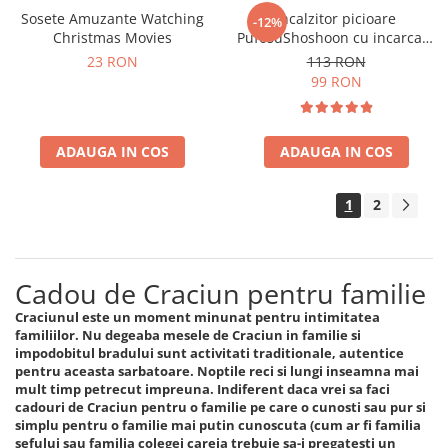
Sosete Amuzante Watching
Incalzitor picioare
-12%
Christmas Movies
PufosuShoshoon cu incarcare
USB
23 RON
113 RON
99 RON
ADAUGA IN COS
ADAUGA IN COS
1
2
Cadou de Craciun pentru familie
Craciunul este un moment minunat pentru intimitatea
familiilor. Nu degeaba mesele de Craciun in familie si
impodobitul bradului sunt activitati traditionale, autentice
pentru aceasta sarbatoare. Noptile reci si lungi inseamna mai
mult timp petrecut impreuna. Indiferent daca vrei sa faci
cadouri de Craciun pentru o familie pe care o cunosti sau pur si
simplu pentru o familie mai putin cunoscuta (cum ar fi familia
sefului sau familia colegei careia trebuie sa-i pregatesti un