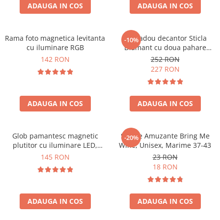
Cadouri Zodia Pesti
Cadouri Sfantul Andrei
ADAUGA IN COS
ADAUGA IN COS
Cadouri Fete
Cani si Termosuri
Cadouri Sfantul Alexandru
Pentru Copilul din tine
Jocuri si Puzzle
Cadouri Sfanta Ana
Cadouri Haioase
Rama foto magnetica levitanta
Set cadou decantor Sticla
-10%
Produse pentru Calatorie
Cadouri Constantin si Elena
cu iluminare RGB
Diamant cu doua pahare
Cadouri de Casa Noua
Seturi de caligrafie
Deluxe
142 RON
252 RON
Cadouri Sfanta Maria
Cadouri Majorat
227 RON
Cadouri Sfintii Mihail si Gavriil
Cadouri pentru Nasi
Cadouri pentru Bunici
ADAUGA IN COS
ADAUGA IN COS
Cadouri pentru Prieteni
Cadouri pentru Sefi
Glob pamantesc magnetic
Sosete Amuzante Bring Me
-20%
Cel ce are tot
plutitor cu iluminare LED,
Wine, Unisex, Marime 37-43
Forma C
Cadouri Nunta si Cununie civila
145 RON
23 RON
18 RON
ADAUGA IN COS
ADAUGA IN COS