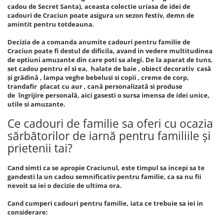
cadou de Secret Santa), aceasta colectie uriasa de idei de
cadouri de Craciun poate asigura un sezon festiv, demn de
amintit pentru totdeauna.
Decizia de a comanda anumite cadouri pentru familie de
Craciun poate fi destul de dificila, avand in vedere multitudinea
de optiuni amuzante din care poti sa alegi. De la aparat de tuns,
set cadou pentru el si ea, halate de baie , obiect decorativ casă
și grădină , lampa veghe bebelusi si copii , creme de corp,
trandafir placat cu aur , cană personalizată si produse
de îngrijire personală, aici gasesti o sursa imensa de idei unice,
utile si amuzante.
Ce cadouri de familie sa oferi cu ocazia
sărbătorilor de iarnă pentru familiile și
prietenii tai?
Cand simti ca se apropie Craciunul, este timpul sa incepi sa te
gandesti la un cadou semnificativ pentru familie, ca sa nu fii
nevoit sa iei o decizie de ultima ora.
Cand cumperi cadouri pentru familie, iata ce trebuie sa iei in
considerare: