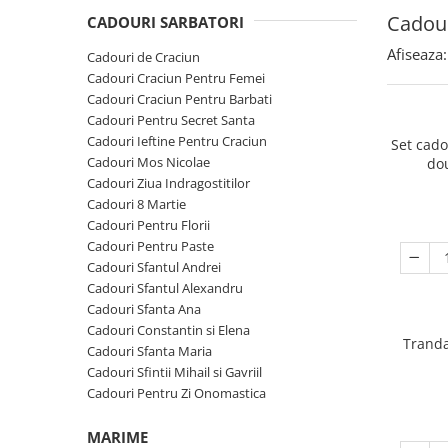
Cadouri Sfantul Andrei
Cadouri Fete
Cadour
Cani si Termosuri
CADOURI SARBATORI
Cadouri Sfantul Alexandru
Pentru Copilul din tine
Jocuri si Puzzle
Afiseaza:
Cadouri de Craciun
Cadouri Sfanta Ana
Cadouri Haioase
Cadouri Craciun Pentru Femei
Produse pentru Calatorie
Cadouri Constantin si Elena
Cadouri Craciun Pentru Barbati
Cadouri de Casa Noua
Seturi de caligrafie
Cadouri Pentru Secret Santa
Cadouri Sfanta Maria
Cadouri Majorat
Cadouri Ieftine Pentru Craciun
Set cad
Cadouri Sfintii Mihail si Gavriil
Cadouri pentru Nasi
Cadouri Mos Nicolae
do
Cadouri Ziua Indragostitilor
Cadouri pentru Bunici
Cadouri 8 Martie
Cadouri pentru Prieteni
Cadouri Pentru Florii
Cadouri Pentru Paste
Cadouri pentru Sefi
Cadouri Sfantul Andrei
Cel ce are tot
Cadouri Sfantul Alexandru
Cadouri Sfanta Ana
Cadouri Nunta si Cununie civila
Cadouri Constantin si Elena
Tranda
Cadouri Sfanta Maria
Cadouri Sfintii Mihail si Gavriil
Cadouri Pentru Zi Onomastica
MARIME