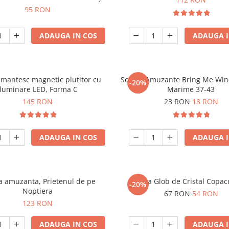
95 RON
ADAUGA IN COS
ADAUGA I
mantesc magnetic plutitor cu
Sosete Amuzante Bring Me Wine
-20%
iluminare LED, Forma C
Marime 37-43
145 RON
23 RON
18 RON
ADAUGA IN COS
ADAUGA I
 amuzanta, Prietenul de pe
Lampa Glob de Cristal Copacu
-20%
Noptiera
67 RON
54 RON
123 RON
ADAUGA IN COS
ADAUGA I