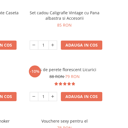
ate Caseta
Set cadou Caligrafie Vintage cu Pana
albastra si Accesorii
85 RON
N COS
ADAUGA IN COS
Ceas de perete florescent Licurici
-10%
88 RON
79 RON
N COS
ADAUGA IN COS
moker
Vouchere sexy pentru el
78 RON