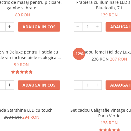
ectric de masaj pentru picioare,
Frapiera cu iluminare LED s
gambe si brate
Bluetooth, 7 L
189 RON
139 RON
ADAUGA IN COS
ADAUGA I
e vin Deluxe pentru 1 sticla cu
Set cadou femei Holiday Lux
-12%
de vin incluse piele ecologica de
236 RON
207 RON
crocodil
99 RON
ADAUGA IN COS
ADAUGA I
nda Starshine LED cu touch
Set cadou Caligrafie Vintage cu
Pana Verde
368 RON
294 RON
138 RON