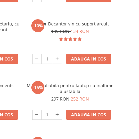
etariu, cu
Aerator Decantor vin cu suport arcuit
-10%
vant
149 RON
134 RON
N COS
ADAUGA IN COS
oments
Masuta pliabila pentru laptop cu inaltime
-15%
ajustabila
297 RON
252 RON
N COS
ADAUGA IN COS