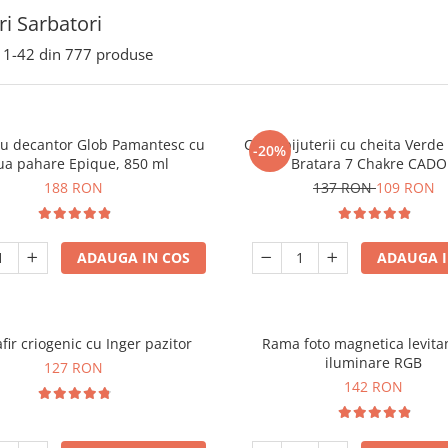
i Sarbatori
1-
42
din
777
produse
ou decantor Glob Pamantesc cu
Cutie bijuterii cu cheita Verd
-20%
ua pahare Epique, 850 ml
Bratara 7 Chakre CAD
188 RON
137 RON
109 RON
ADAUGA IN COS
ADAUGA I
fir criogenic cu Inger pazitor
Rama foto magnetica levita
iluminare RGB
127 RON
142 RON