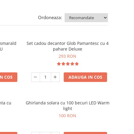
Ordoneaza:
e smarald
Set cadou decantor Glob Pamantesc cu 4
OU
pahare Deluxe
293 RON
N COS
ADAUGA IN COS
nta cu
Ghirlanda solara cu 100 becuri LED Warm
light
100 RON