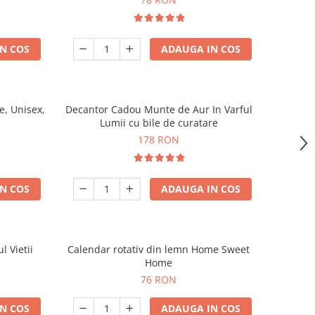
N COS
ADAUGA IN COS
, Unisex,
Decantor Cadou Munte de Aur In Varful
Lumii cu bile de curatare
178 RON
N COS
ADAUGA IN COS
l Vietii
Calendar rotativ din lemn Home Sweet
Home
76 RON
N COS
ADAUGA IN COS