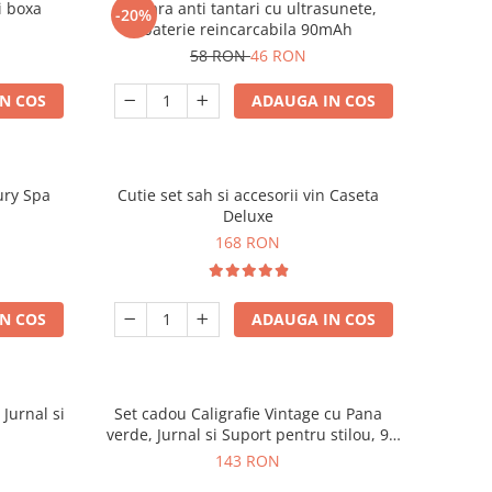
i boxa
Bratara anti tantari cu ultrasunete,
-20%
baterie reincarcabila 90mAh
58 RON
46 RON
N COS
ADAUGA IN COS
ury Spa
Cutie set sah si accesorii vin Caseta
Deluxe
168 RON
N COS
ADAUGA IN COS
 Jurnal si
Set cadou Caligrafie Vintage cu Pana
verde, Jurnal si Suport pentru stilou, 9
piese
143 RON