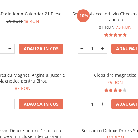
3D din lemn Calendar 21 Piese
Set sah si accesorii vin Checkm
-10%
rafinata
60 RON
48 RON
81 RON
73 RON
ADAUGA IN COS
ADAUGA I
tres cu Magnet, Argintiu, Jucarie
Clepsidra magnetica
Magnetica pentru Birou
75 RON
87 RON
ADAUGA IN COS
ADAUGA I
e vin Deluxe pentru 1 sticla cu
Set cadou Deluxe Drinks S
ii de vin incluse interior oranj
112 RON