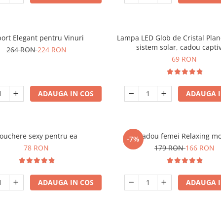
ort Elegant pentru Vinuri
Lampa LED Glob de Cristal Plan
sistem solar, cadou capti
264 RON
224 RON
69 RON
ADAUGA IN COS
ADAUGA I
ouchere sexy pentru ea
Set cadou femei Relaxing m
-7%
78 RON
179 RON
166 RON
ADAUGA IN COS
ADAUGA I