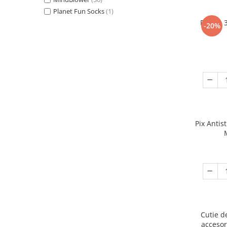
Planet Fun Socks
(1)
Puzzle 
-20%
Pix Antis
Cutie d
accesor