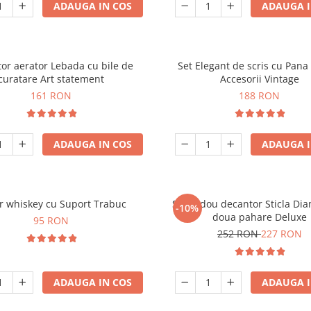
ADAUGA IN COS
ADAUGA I
or aerator Lebada cu bile de
Set Elegant de scris cu Pana 
curatare Art statement
Accesorii Vintage
161 RON
188 RON
ADAUGA IN COS
ADAUGA I
r whiskey cu Suport Trabuc
Set cadou decantor Sticla Di
-10%
doua pahare Deluxe
95 RON
252 RON
227 RON
ADAUGA IN COS
ADAUGA I