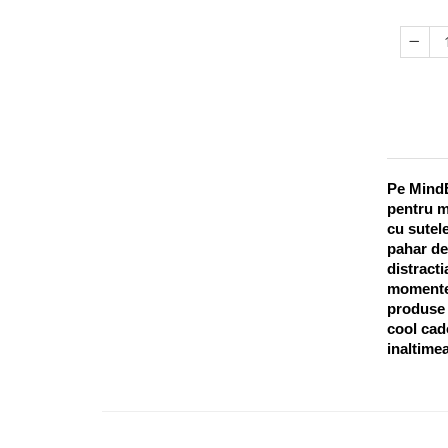
Pe MindB
pentru m
cu sutele
pahar de
distracti
momentel
produse o
cool cado
inaltimea