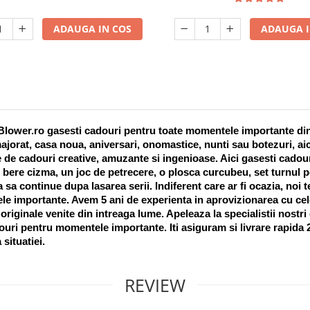
ADAUGA IN COS
ADAUGA I
lower.ro gasesti cadouri pentru toate momentele importante din vi
ajorat, casa noua, aniversari, onomastice, nunti sau botezuri, aic
 de cadouri creative, amuzante si ingenioase. Aici gasesti cadouri
 bere cizma, un joc de petrecere, o plosca curcubeu, set turnul pet
a sa continue dupa lasarea serii. Indiferent care ar fi ocazia, noi 
e importante. Avem 5 ani de experienta in aprovizionarea cu cel
riginale venite din intreaga lume. Apeleaza la specialistii nostri
uri pentru momentele importante. Iti asiguram si livrare rapida 24
 situatiei. 
REVIEW