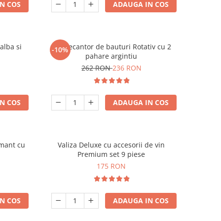
N COS
ADAUGA IN COS
alba si
Set Decantor de bauturi Rotativ cu 2
-10%
pahare argintiu
262 RON
236 RON
N COS
ADAUGA IN COS
amant cu
Valiza Deluxe cu accesorii de vin
Premium set 9 piese
175 RON
N COS
ADAUGA IN COS