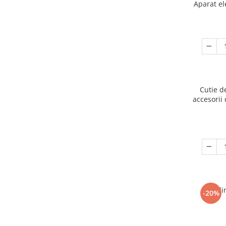
Aparat el
Cutie d
accesorii 
Ogli
-20%