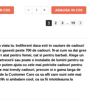
N COS
ADAUGA IN COS
1
2
3
19
...
ata ta. Indiferent daca esti in cautare de cadouri 
i gasesti peste 700 de cadouri. N-ai cum sa dai gres 
 atat pentru femei, cat si pentru barbati. Alege un 
recerii sau poate o instalatie de lumini pentru ca 
te putem ajuta cu cele mai potrivite cadouri pentru 
e mai trendy cadouri, precum si o gama larga de 
 de la Customer Care ca sa afli care sunt cele mai 
h si ambalare cool, ca sa fii intotdeauna la 