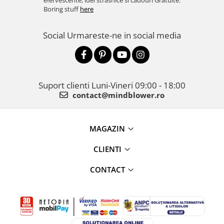
efervescente, idei strasnice si cadouri Gratuite.
Boring stuff
here
Social
Urmareste-ne in social media
Suport clienti
Luni-Vineri 09:00 - 18:00
contact@mindblower.ro
MAGAZIN
CLIENTI
CONTACT