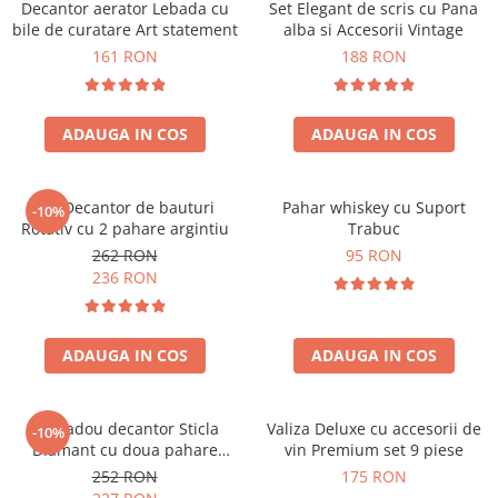
Decantor aerator Lebada cu
Set Elegant de scris cu Pana
bile de curatare Art statement
alba si Accesorii Vintage
161 RON
188 RON
ADAUGA IN COS
ADAUGA IN COS
Set Decantor de bauturi
Pahar whiskey cu Suport
-10%
Rotativ cu 2 pahare argintiu
Trabuc
262 RON
95 RON
236 RON
ADAUGA IN COS
ADAUGA IN COS
Set cadou decantor Sticla
Valiza Deluxe cu accesorii de
-10%
Diamant cu doua pahare
vin Premium set 9 piese
Deluxe
252 RON
175 RON