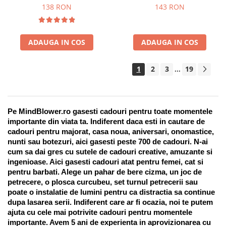
Suport pentru stilou, 9 piese
138 RON
143 RON
ADAUGA IN COS
ADAUGA IN COS
1
2
3
19
...
Pe MindBlower.ro gasesti cadouri pentru toate momentele 
importante din viata ta. Indiferent daca esti in cautare de 
cadouri pentru majorat, casa noua, aniversari, onomastice, 
nunti sau botezuri, aici gasesti peste 700 de cadouri. N-ai 
cum sa dai gres cu sutele de cadouri creative, amuzante si 
ingenioase. Aici gasesti cadouri atat pentru femei, cat si 
pentru barbati. Alege un pahar de bere cizma, un joc de 
petrecere, o plosca curcubeu, set turnul petrecerii sau 
poate o instalatie de lumini pentru ca distractia sa continue 
dupa lasarea serii. Indiferent care ar fi ocazia, noi te putem 
ajuta cu cele mai potrivite cadouri pentru momentele 
importante. Avem 5 ani de experienta in aprovizionarea cu 