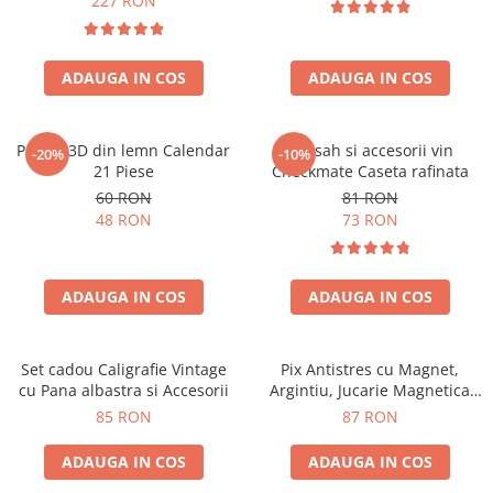
227 RON
ADAUGA IN COS
ADAUGA IN COS
Puzzle 3D din lemn Calendar
Set sah si accesorii vin
-20%
-10%
21 Piese
Checkmate Caseta rafinata
60 RON
81 RON
48 RON
73 RON
ADAUGA IN COS
ADAUGA IN COS
Set cadou Caligrafie Vintage
Pix Antistres cu Magnet,
cu Pana albastra si Accesorii
Argintiu, Jucarie Magnetica
pentru Birou
85 RON
87 RON
ADAUGA IN COS
ADAUGA IN COS