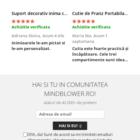
Suport decorativ inima cu mesaje, Cadou cu suflet
Cutie de Pranz Portabila cu Compartimente
Achizitie verificata
Achizitie verificata
Ach
Adriana Stoica,
Acum 4 zile
Maria Ma,
Acum 1
Sof
saptamana
Inimioarele le-am pictat si
Umb
le-am personalizat.
Cutia este foarte practică și
poz
încăpătoare. Cele trei
ori
compartimente sunt ideale
chi
pentru a separa
Mat
alimentele, iar închiderea
se 
este sigură, fără scurgeri. O
dim
folosesc aproape zilnic la
pot
HAI SI TU IN COMUNITATEA
serviciu și sunt foarte
mul
MINDBLOWER.RO!
mulțumită.
rec
ceva
alaturi de 42.000+ de prieteni
Ohh, da! Sunt de acord sa-mi trimiteti emailuri