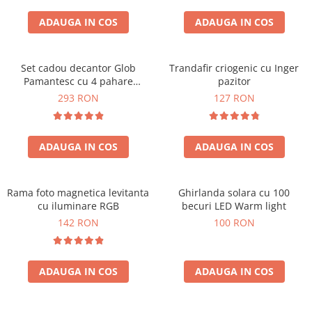
Cadouri Zodia Pesti
Cadouri Sfantul Andrei
Cadouri Fete
Cani si Termosuri
Cadouri Sfantul Alexandru
ADAUGA IN COS
ADAUGA IN COS
Pentru Copilul din tine
Jocuri si Puzzle
Cadouri Sfanta Ana
Cadouri Haioase
Produse pentru Calatorie
Cadouri Constantin si Elena
Set cadou decantor Glob
Trandafir criogenic cu Inger
Cadouri de Casa Noua
Seturi de caligrafie
Pamantesc cu 4 pahare
pazitor
Cadouri Sfanta Maria
Cadouri Majorat
Deluxe
293 RON
127 RON
Cadouri Sfintii Mihail si Gavriil
Cadouri pentru Nasi
Cadouri pentru Bunici
ADAUGA IN COS
ADAUGA IN COS
Cadouri pentru Prieteni
Cadouri pentru Sefi
Rama foto magnetica levitanta
Ghirlanda solara cu 100
Cel ce are tot
cu iluminare RGB
becuri LED Warm light
Cadouri Nunta si Cununie civila
142 RON
100 RON
ADAUGA IN COS
ADAUGA IN COS