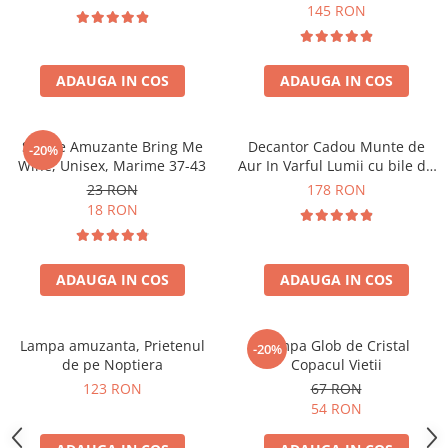
Forma C
145 RON
ADAUGA IN COS
ADAUGA IN COS
Sosete Amuzante Bring Me
Decantor Cadou Munte de
-20%
Wine, Unisex, Marime 37-43
Aur In Varful Lumii cu bile de
curatare
23 RON
178 RON
18 RON
ADAUGA IN COS
ADAUGA IN COS
Lampa amuzanta, Prietenul
Lampa Glob de Cristal
-20%
de pe Noptiera
Copacul Vietii
123 RON
67 RON
54 RON