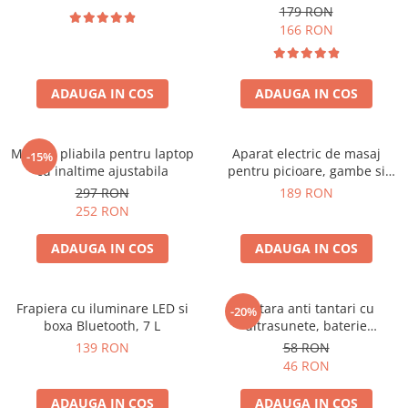
179 RON
166 RON
ADAUGA IN COS
ADAUGA IN COS
Masuta pliabila pentru laptop
Aparat electric de masaj
-15%
cu inaltime ajustabila
pentru picioare, gambe si
brate
297 RON
189 RON
252 RON
ADAUGA IN COS
ADAUGA IN COS
Frapiera cu iluminare LED si
Bratara anti tantari cu
-20%
boxa Bluetooth, 7 L
ultrasunete, baterie
reincarcabila 90mAh
139 RON
58 RON
46 RON
ADAUGA IN COS
ADAUGA IN COS