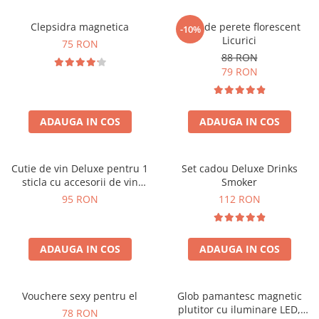
Clepsidra magnetica
Ceas de perete florescent
-10%
Licurici
75 RON
88 RON
79 RON
ADAUGA IN COS
ADAUGA IN COS
Cutie de vin Deluxe pentru 1
Set cadou Deluxe Drinks
sticla cu accesorii de vin
Smoker
incluse interior oranj
95 RON
112 RON
ADAUGA IN COS
ADAUGA IN COS
Vouchere sexy pentru el
Glob pamantesc magnetic
plutitor cu iluminare LED,
78 RON