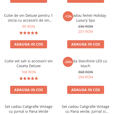
Cutie de vin Deluxe pentru 1
Set cadou femei Holiday
-12%
sticla cu accesorii de vin
Luxury Spa
incluse piele ecologica de
99 RON
236 RON
crocodil
207 RON
ADAUGA IN COS
ADAUGA IN COS
Cutie set sah si accesorii vin
Oglinda Starshine LED cu
-20%
Caseta Deluxe
touch
168 RON
368 RON
294 RON
ADAUGA IN COS
ADAUGA IN COS
Set cadou Caligrafie Vintage
Set cadou Caligrafie Vintage
cu Jurnal si Pana Verde
cu Pana verde, Jurnal si