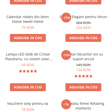
ADAUGA IN COS
ADAUGA IN COS
Calendar rotativ din lemn
Suport Elegant pentru Vinuri
-15%
Home Sweet Home
264 RON
76 RON
224 RON
ADAUGA IN COS
ADAUGA IN COS
Lampa LED Glob de Cristal
Aerator Decantor vin cu
-10%
Planetariu, cu sistem solar,
suport arcuit
cadou captivant
69 RON
149 RON
134 RON
ADAUGA IN COS
ADAUGA IN COS
Vouchere sexy pentru ea
Set cadou femei Relaxing
-7%
moments
78 RON