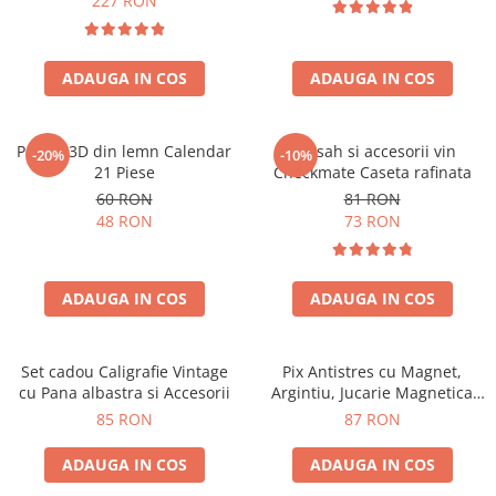
227 RON
ADAUGA IN COS
ADAUGA IN COS
Puzzle 3D din lemn Calendar
Set sah si accesorii vin
-20%
-10%
21 Piese
Checkmate Caseta rafinata
60 RON
81 RON
48 RON
73 RON
ADAUGA IN COS
ADAUGA IN COS
Set cadou Caligrafie Vintage
Pix Antistres cu Magnet,
cu Pana albastra si Accesorii
Argintiu, Jucarie Magnetica
pentru Birou
85 RON
87 RON
ADAUGA IN COS
ADAUGA IN COS