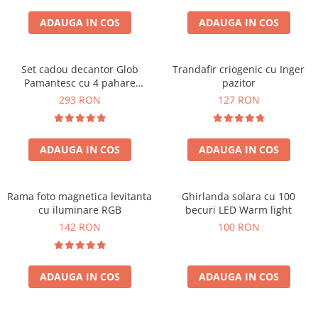
Cadouri Zodia Pesti
Cadouri Sfantul Andrei
Cadouri Fete
Cani si Termosuri
Cadouri Sfantul Alexandru
ADAUGA IN COS
ADAUGA IN COS
Pentru Copilul din tine
Jocuri si Puzzle
Cadouri Sfanta Ana
Cadouri Haioase
Produse pentru Calatorie
Cadouri Constantin si Elena
Set cadou decantor Glob
Trandafir criogenic cu Inger
Cadouri de Casa Noua
Seturi de caligrafie
Pamantesc cu 4 pahare
pazitor
Cadouri Sfanta Maria
Cadouri Majorat
Deluxe
293 RON
127 RON
Cadouri Sfintii Mihail si Gavriil
Cadouri pentru Nasi
Cadouri pentru Bunici
ADAUGA IN COS
ADAUGA IN COS
Cadouri pentru Prieteni
Cadouri pentru Sefi
Rama foto magnetica levitanta
Ghirlanda solara cu 100
Cel ce are tot
cu iluminare RGB
becuri LED Warm light
Cadouri Nunta si Cununie civila
142 RON
100 RON
ADAUGA IN COS
ADAUGA IN COS