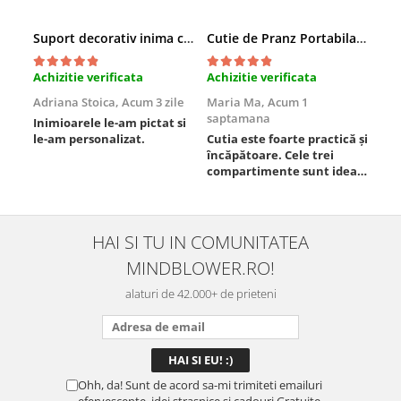
Suport decorativ inima cu mesaje, Cadou cu suflet
Cutie de Pranz Portabila cu Compartimente
Achizitie verificata
Achizitie verificata
Ach
Adriana Stoica,
Acum 3 zile
Maria Ma,
Acum 1
Sof
saptamana
Inimioarele le-am pictat si
Umb
le-am personalizat.
Cutia este foarte practică și
poz
încăpătoare. Cele trei
ori
compartimente sunt ideale
chi
pentru a separa
Mat
alimentele, iar închiderea
se 
este sigură, fără scurgeri. O
dim
folosesc aproape zilnic la
pot
HAI SI TU IN COMUNITATEA
serviciu și sunt foarte
mul
MINDBLOWER.RO!
mulțumită.
rec
ceva
alaturi de 42.000+ de prieteni
Ohh, da! Sunt de acord sa-mi trimiteti emailuri