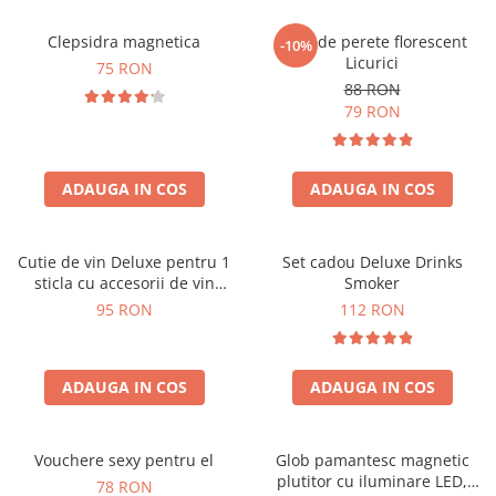
Clepsidra magnetica
Ceas de perete florescent
-10%
Licurici
75 RON
88 RON
79 RON
ADAUGA IN COS
ADAUGA IN COS
Cutie de vin Deluxe pentru 1
Set cadou Deluxe Drinks
sticla cu accesorii de vin
Smoker
incluse interior oranj
95 RON
112 RON
ADAUGA IN COS
ADAUGA IN COS
Vouchere sexy pentru el
Glob pamantesc magnetic
plutitor cu iluminare LED,
78 RON