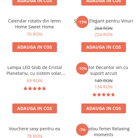
ADAUGA IN COS
ADAUGA IN COS
Calendar rotativ din lemn
Suport Elegant pentru Vinuri
-15%
Home Sweet Home
264 RON
76 RON
224 RON
ADAUGA IN COS
ADAUGA IN COS
Lampa LED Glob de Cristal
Aerator Decantor vin cu
-10%
Planetariu, cu sistem solar,
suport arcuit
cadou captivant
69 RON
149 RON
134 RON
ADAUGA IN COS
ADAUGA IN COS
Vouchere sexy pentru ea
Set cadou femei Relaxing
-7%
moments
78 RON