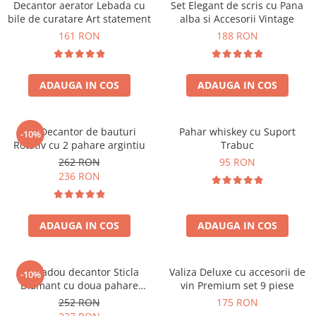
Decantor aerator Lebada cu
Set Elegant de scris cu Pana
bile de curatare Art statement
alba si Accesorii Vintage
161 RON
188 RON
ADAUGA IN COS
ADAUGA IN COS
Set Decantor de bauturi
Pahar whiskey cu Suport
-10%
Rotativ cu 2 pahare argintiu
Trabuc
262 RON
95 RON
236 RON
ADAUGA IN COS
ADAUGA IN COS
Set cadou decantor Sticla
Valiza Deluxe cu accesorii de
-10%
Diamant cu doua pahare
vin Premium set 9 piese
Deluxe
252 RON
175 RON