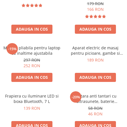
179 RON
166 RON
ADAUGA IN COS
ADAUGA IN COS
Masuta pliabila pentru laptop
Aparat electric de masaj
-15%
cu inaltime ajustabila
pentru picioare, gambe si
brate
297 RON
189 RON
252 RON
ADAUGA IN COS
ADAUGA IN COS
Frapiera cu iluminare LED si
Bratara anti tantari cu
-20%
boxa Bluetooth, 7 L
ultrasunete, baterie
reincarcabila 90mAh
139 RON
58 RON
46 RON
ADAUGA IN COS
ADAUGA IN COS