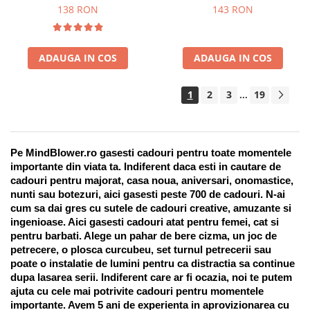
Suport pentru stilou, 9 piese
138 RON
143 RON
ADAUGA IN COS
ADAUGA IN COS
1
2
3
19
...
Pe MindBlower.ro gasesti cadouri pentru toate momentele 
importante din viata ta. Indiferent daca esti in cautare de 
cadouri pentru majorat, casa noua, aniversari, onomastice, 
nunti sau botezuri, aici gasesti peste 700 de cadouri. N-ai 
cum sa dai gres cu sutele de cadouri creative, amuzante si 
ingenioase. Aici gasesti cadouri atat pentru femei, cat si 
pentru barbati. Alege un pahar de bere cizma, un joc de 
petrecere, o plosca curcubeu, set turnul petrecerii sau 
poate o instalatie de lumini pentru ca distractia sa continue 
dupa lasarea serii. Indiferent care ar fi ocazia, noi te putem 
ajuta cu cele mai potrivite cadouri pentru momentele 
importante. Avem 5 ani de experienta in aprovizionarea cu 