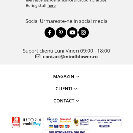
efervescente, idei strasnice si cadouri Gratuite.
Boring stuff
here
Social
Urmareste-ne in social media
Suport clienti
Luni-Vineri 09:00 - 18:00
contact@mindblower.ro
MAGAZIN
CLIENTI
CONTACT