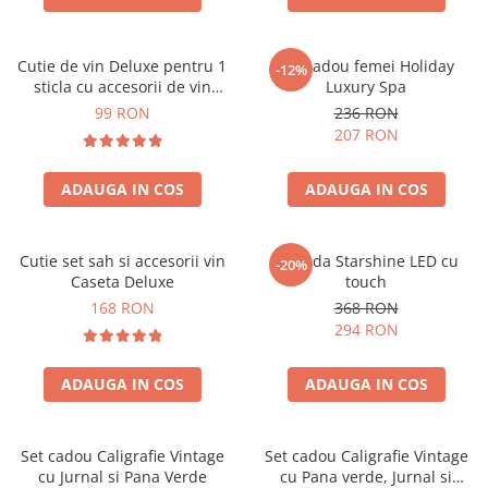
Cutie de vin Deluxe pentru 1
Set cadou femei Holiday
-12%
sticla cu accesorii de vin
Luxury Spa
incluse piele ecologica de
99 RON
236 RON
crocodil
207 RON
ADAUGA IN COS
ADAUGA IN COS
Cutie set sah si accesorii vin
Oglinda Starshine LED cu
-20%
Caseta Deluxe
touch
168 RON
368 RON
294 RON
ADAUGA IN COS
ADAUGA IN COS
Set cadou Caligrafie Vintage
Set cadou Caligrafie Vintage
cu Jurnal si Pana Verde
cu Pana verde, Jurnal si