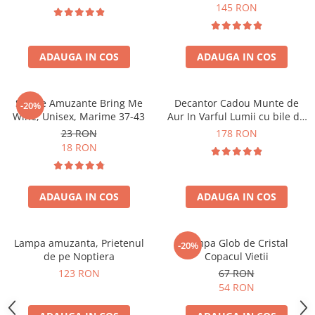
Forma C
145 RON
ADAUGA IN COS
ADAUGA IN COS
Sosete Amuzante Bring Me
Decantor Cadou Munte de
-20%
Wine, Unisex, Marime 37-43
Aur In Varful Lumii cu bile de
curatare
23 RON
178 RON
18 RON
ADAUGA IN COS
ADAUGA IN COS
Lampa amuzanta, Prietenul
Lampa Glob de Cristal
-20%
de pe Noptiera
Copacul Vietii
123 RON
67 RON
54 RON